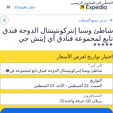
التخطّي إلى المحتوى الرئيسي
حمّل تطبيقنا
عرض جميع المنشآت
شاطئ وسبا إنتركونتيننتال الدوحة فندق
تابع لمجموعة فنادق آي إيتش جي
نشأة
ندقية
صنفة
اختيار تواريخ لعرض الأسعار
ـ
إلى أين؟
5.
جوم
التواريخ
المسافرون