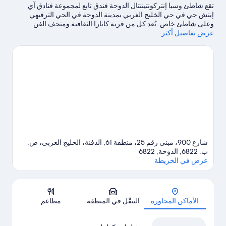
تقع شاطئ وسبا إنتركونتيننتال الدوحة فندق تابع لمجموعة فنادق آي
إيتش جي في حي الخليج الغربي بمدينة الدوحة في الحي الترفيهي
وعلى شاطئ خاص. يُعد كل من قرية كاتارا الثقافية ومتحف الفن
عرض تفاصيل أكثر
الإسلامي من المعالم الثقافية البارزة، بينما يُمكن للمسافرين الذين قد
يرغبون في التسوق زيارة مركز سيتي سنتر التجاري للتسوق ومركز
تسوق بلاس فاندوم.يُعد كل من مركز معارض الدوحة وكورنيش الدوحة
مكانين آخرين موصى بهما للزيارة.اغتنم فرصة استكشاف المنطقة
بغرض الاستمتاع بخوض تجارب مثيرة في المياه مثل ركوب الأمواج على
ألواح شراعية والأنشطة الأخرى مثل الجولف.
تفضل بزيارة أدلتنا للسفر
إلى الدوحة
شارع 900، مبنى رقم 25، منطقة 61, الدفنة، الخليج الغربي، ص.
ب. 6822, الدوحة, 6822
عرض في الخريطة
الخريطة
الأماكن المجاورة
التنقّل في المنطقة
مطاعم