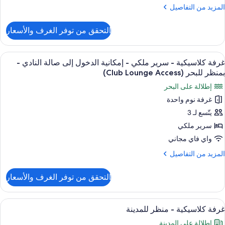
لمزيد
المزيد من التفاصيل
ن
لتفاصيل
التحقق من توفر الغرف والأسعار
ن
ناح
ئاسي
ستعراض
أغطية فراش متميزة وألحفة محشوة بالريش 
21
غرفة كلاسيكية - سرير ملكي - إمكانية الدخول إلى صالة النادي -
ميع
رير
بمنظر للبحر (Club Lounge Access)
ردي
ور
إطلالة على البحر
نفصل
رفة
غرفة نوم واحدة
لاسيكية
يتّسع لـ 3
رير
سرير ملكي
لكي
واي فاي مجاني
لمزيد
المزيد من التفاصيل
مكانية
ن
لتفاصيل
لدخول
التحقق من توفر الغرف والأسعار
ن
لى
رفة
الة
لاسيكية
ستعراض
أغطية فراش متميزة وألحفة محشوة بالريش 
لنادي
16
غرفة كلاسيكية - منظر للمدينة
ميع
رير
إطلالة على المدينة