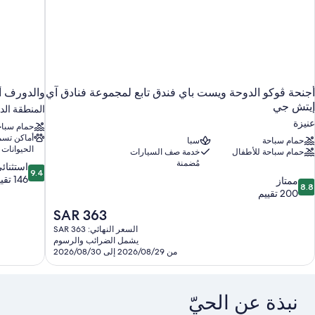
أجنحة ڤوكو الدوحة ويست باي فندق تابع لمجموعة فنادق آي
والدورف أ
إيتش جي
المنطقة الد
عنيزة
حمام سباح
أماكن تس
حمام سباحة
سبا
الحيوانات ا
حمام سباحة للأطفال
خدمة صف السيارات
مُضمنة
9.4
استثنائ
9.4
من
146 تقييمًا
8.
ممتاز
8.8
10،
ن
200 تقييم
استثنائي،
10،
السعر
SAR 363
146
متاز،
الحالي
تقييمًا
السعر النهائي: SAR 363
20
هو
يشمل الضرائب والرسوم
قييم
SAR
من 2026/08/29 إلى 2026/08/30
363
نبذة عن الحيّ