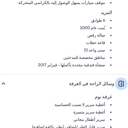
موقف سيارات يسهل الوصول إليه بالكراسي المتحركة
المزيد
6 طوابق
بُنيت عام 2000
صالة رقص
قاعة حفلات
مبنى واحد (1)
مناطق مخصصة للمدخنين
منشأة فندقية مجددة بأكملها - فبراير 2017
وسائل الراحة في الغرفة
غرفة نوم
أغطية سرير لا تسبب الحساسية
أغطية سرير متميزة
سرير أطفال مجاني
سرير قابل للطي/إضافي (نظير تكلفة إضافية)