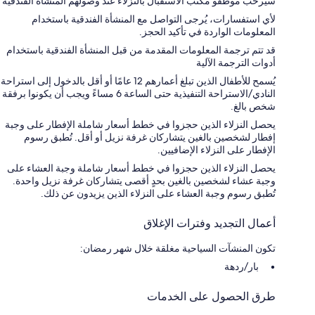
سيرحب موظفو مكتب الاستقبال بالنزلاء عند وصولهم المنشأة الفندقية
لأي استفسارات، يُرجى التواصل مع المنشأة الفندقية باستخدام
المعلومات الواردة في تأكيد الحجز.
قد تتم ترجمة المعلومات المقدمة من قبل المنشأة الفندقية باستخدام
أدوات الترجمة الآلية
يُسمح للأطفال الذين تبلغ أعمارهم 12 عامًا أو أقل بالدخول إلى استراحة
النادي/الاستراحة التنفيذية حتى الساعة 6 مساءً ويجب أن يكونوا برفقة
شخص بالغ.
يحصل النزلاء الذين حجزوا في خطط أسعار شاملة الإفطار على وجبة
إفطار لشخصين بالغين يتشاركان غرفة نزيل أو أقل. تُطبق رسوم
الإفطار على النزلاء الإضافيين.
يحصل النزلاء الذين حجزوا في خطط أسعار شاملة وجبة العشاء على
وجبة عشاء لشخصين بالغين بحدٍ أقصى يتشاركان غرفة نزيل واحدة.
تُطبق رسوم وجبة العشاء على النزلاء الذين يزيدون عن ذلك.
أعمال التجديد وفترات الإغلاق
تكون المنشآت السياحية مغلقة خلال شهر رمضان:
بار/ردهة
طرق الحصول على الخدمات