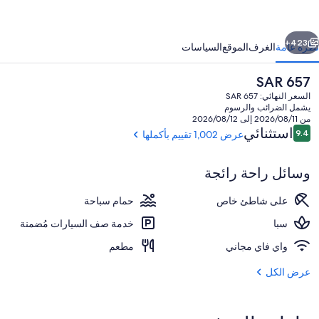
ندق
ابع
ابق
التالي
مجموعة
423+
نظرة عامة
الغرف
الموقع
السياسات
نادق
السعر
SAR 657
ي
الحالي
السعر النهائي: SAR 657
يتش
هو
يشمل الضرائب والرسوم
SAR
من 2026/08/11 إلى 2026/08/12
ي
657
التقييمات
استثنائي
9.4
عرض 1,002 تقييم بأكملها
9.4 من 10
وسائل راحة رائجة
2 من البارات/الاستراحات، بار على حمام السباحة
على شاطئ خاص
حمام سباحة
سبا
خدمة صف السيارات مُضمنة
واي فاي مجاني
مطعم
عرض الكل