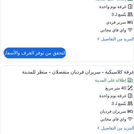
لكي
ور
منظر
غرفة نوم واحدة
رفة
لبحر
مكانية
لاسيكية
يتّسع لـ 3
(Club
لدخول
لى
سرير فردي
Loung
الة
نظر
Access
واي فاي مجاني
لنادي
لمدينة
لمزيد
المزيد من التفاصيل
منظر
ن
لبحر
لتفاصيل
التحقق من توفر الغرف والأسعار
(Club
ن
Loung
رفة
Access
لاسيكية
ستعراض
أغطية فراش متميزة وألحفة محشوة بالريش 
20
غرفة كلاسيكية - سريران فرديان منفصلان - منظر للمدينة
ميع
نظر
إطلالة على المدينة
ور
لمدينة
40 متر مربع
رفة
لاسيكية
غرفة نوم واحدة
يتّسع لـ 3
ريران
سريران فرديان
رديان
واي فاي مجاني
نفصلان
لمزيد
المزيد من التفاصيل
ن