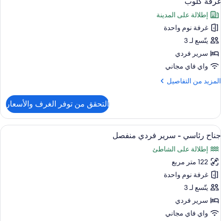
غرفة كلوب
ميع
ردي
إطلالة على المدينة
ور
نفصل
(Diplomat
غرفة نوم واحدة
رفة
لوب
يتّسع لـ 3
سرير فردي
واي فاي مجاني
لمزيد
المزيد من التفاصيل
ن
لتفاصيل
التحقق من توفر الغرف والأسعار
ن
رفة
لوب
ستعراض
منطقة المعيشة
16
جناح رئاسي - سرير فردي منفصل
ميع
إطلالة على الشاطئ
ور
122 متر مربع
ناح
ئاسي
غرفة نوم واحدة
يتّسع لـ 3
رير
سرير فردي
ردي
واي فاي مجاني
نفصل