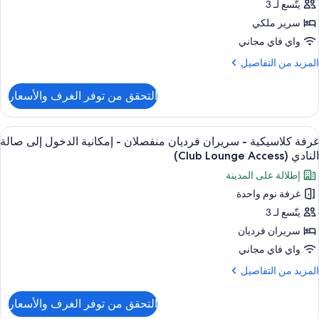
يتّسع لـ 3
رير
سرير ملكي
لكي
واي فاي مجاني
لمزيد
المزيد من التفاصيل
جهيزات
ن
ذوي
لتفاصيل
التحقق من توفر الغرف والأسعار
ن
لاحتياجات
رفة
لخاصة
لاسيكية
ستعراض
أغطية فراش متميزة وألحفة محشوة بالريش 
11
غرفة كلاسيكية - سريران فرديان منفصلان - إمكانية الدخول إلى صالة
ميع
رير
نظر
النادي (Club Lounge Access)
لكي
ور
لمدينة
إطلالة على المدينة
رفة
جهيزات
غرفة نوم واحدة
لاسيكية
ذوي
يتّسع لـ 3
لاحتياجات
لخاصة
ريران
سريران فرديان
رديان
واي فاي مجاني
نظر
نفصلان
لمدينة
لمزيد
المزيد من التفاصيل
ن
لتفاصيل
مكانية
التحقق من توفر الغرف والأسعار
ن
لدخول