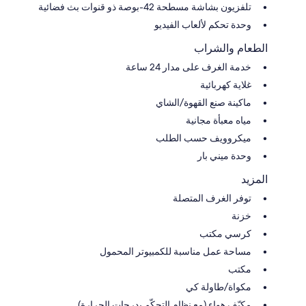
تلفزيون بشاشة مسطحة 42-بوصة ذو قنوات بث فضائية
وحدة تحكم لألعاب الفيديو
الطعام والشراب
خدمة الغرف على مدار 24 ساعة
غلاية كهربائية
ماكينة صنع القهوة/الشاي
مياه معبأة مجانية
ميكروويف حسب الطلب
وحدة ميني بار
المزيد
توفر الغرف المتصلة
خزنة
كرسي مكتب
مساحة عمل مناسبة للكمبيوتر المحمول
مكتب
مكواة/طاولة كي
مكيّف هواء (مع نظام التحكّم بدرجات الحرارة)