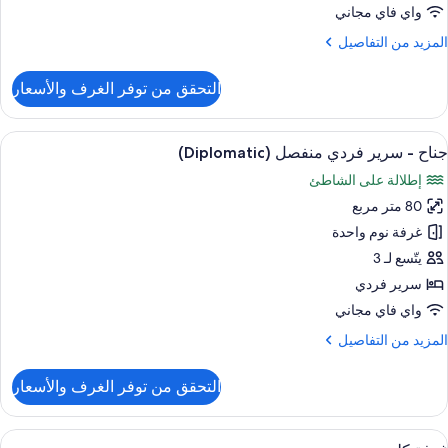
لكي
واي فاي مجاني
لمزيد
المزيد من التفاصيل
منظر
ن
لبحر
لتفاصيل
التحقق من توفر الغرف والأسعار
ن
رفة
لاسيكية
ستعراض
أغطية فراش متميزة وألحفة محشوة بالريش 
19
جناح - سرير فردي منفصل (Diplomatic)
ميع
رير
إطلالة على الشاطئ
لكي
ور
80 متر مربع
ناح
منظر
غرفة نوم واحدة
لبحر
رير
يتّسع لـ 3
ردي
سرير فردي
نفصل
واي فاي مجاني
(Diplomati
لمزيد
المزيد من التفاصيل
ن
لتفاصيل
التحقق من توفر الغرف والأسعار
ن
ناح
ستعراض
أغطية فراش متميزة وألحفة محشوة بالريش 
17
رير