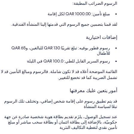
الرسوم الضرائب المطبقة:
مبلغ تأمين: 1000.00 QAR لكل إقامة
لقد قمنا بتضمين جميع الرسوم التي قدمتها إلينا المنشأة الفندقية.
إضافات اختيارية
رسوم فطور بوفيه: تبلغ تقريبًا QAR 130 للبالغين، وQAR 65
للأطفال
رسوم السرير القابل للطي: 100.0 QAR في الليلة
القائمة الموضحة أعلاه قد لا تكون شاملة. فالرسوم ومبالغ التأمين قد لا
تشمل الضريبة كما قد تخضع للتغيير.
أمور يتعين عليك معرفتها
قد يتم تطبيق رسوم على إقامة شخص إضافي، وتختلف تلك الرسوم
تبعًا لسياسة المنشأة
عند تسجيل الوصول، يلزَم تقديم بطاقة هوية شخصية صادرة عن جهة
حكوميّة، بالإضافة إلى بطاقة ائتمان أو بطاقة سحب مباشر أو مبلغ
تأمين نقدي لتغطية التكاليف النثرية