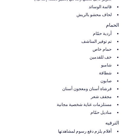
قائمة الوسائد
لحاف محشو بالريش
الحمام
أردية حمّام
تم توفير المناشف
حمام خاص
خف للقدمين
شامبو
شطافة
صابون
فرشاة أسنان ومعجون أسنان
مجفف شعر
مستلزمات عناية شخصية مجانية
مناديل حمّام
الترفيه
أفلام يلزم دفع رسوم لمشاهدتها