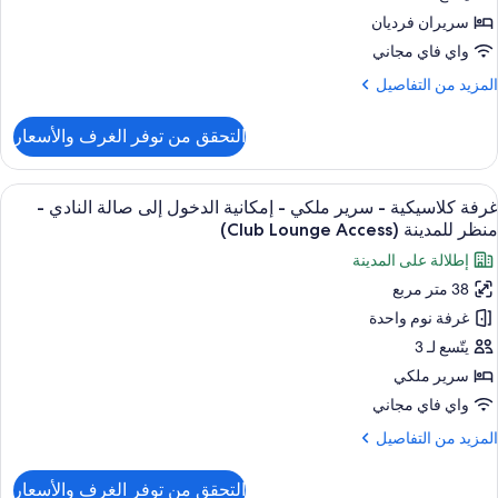
منظر
لبحر
سريران فرديان
ريران
واي فاي مجاني
رديان
لمزيد
المزيد من التفاصيل
نفصلان
ن
لتفاصيل
التحقق من توفر الغرف والأسعار
ن
منظر
رفة
لبحر
لاسيكية
ستعراض
أغطية فراش متميزة وألحفة محشوة بالريش 
18
غرفة كلاسيكية - سرير ملكي - إمكانية الدخول إلى صالة النادي -
ميع
ريران
منظر للمدينة (Club Lounge Access)
ور
رديان
إطلالة على المدينة
نفصلان
رفة
38 متر مربع
لاسيكية
منظر
غرفة نوم واحدة
لبحر
رير
يتّسع لـ 3
لكي
سرير ملكي
واي فاي مجاني
مكانية
لمزيد
المزيد من التفاصيل
لدخول
ن
لى
لتفاصيل
التحقق من توفر الغرف والأسعار
ن