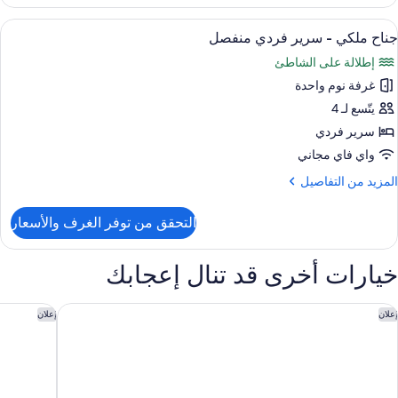
رفة
لى
لاسيكية
ستعراض
أغطية فراش متميزة وألحفة محشوة بالريش 
الة
25
جناح ملكي - سرير فردي منفصل
ميع
ريران
لنادي
إطلالة على الشاطئ
ور
رديان
(Club
نفصلان
غرفة نوم واحدة
ناح
Loung
لكي
يتّسع لـ 4
Access
مكانية
لدخول
سرير فردي
لى
رير
واي فاي مجاني
الة
ردي
لنادي
لمزيد
المزيد من التفاصيل
نفصل
(Club
ن
Loung
لتفاصيل
التحقق من توفر الغرف والأسعار
Access
ن
ناح
لكي
خيارات أخرى قد تنال إعجابك
رير
ردي
جنحة ڤوكو الدوحة ويست باي فندق تابع لمجموعة فنادق آي إيتش جي
والدورف أ
إعلان
إعلان
نفصل