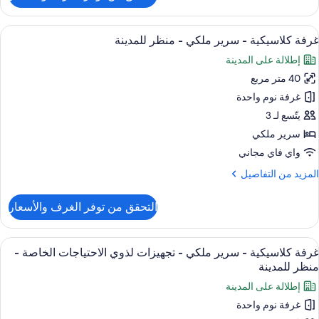
الة
رفة
لنادي
لاسيكية
ستعراض
أغطية فراش متميزة وألحفة محشوة بالريش 
18
غرفة كلاسيكية - سرير ملكي - منظر للمدينة
ميع
نظر
رير
إطلالة على المدينة
لكي
ور
لمدينة
40 متر مربع
رفة
(Club
مكانية
لاسيكية
غرفة نوم واحدة
Loung
لدخول
لى
Access
يتّسع لـ 3
الة
رير
سرير ملكي
لنادي
لكي
واي فاي مجاني
نظر
لمزيد
المزيد من التفاصيل
نظر
لمدينة
ن
(Club
لمدينة
لتفاصيل
Loung
التحقق من توفر الغرف والأسعار
ن
Access
رفة
لاسيكية
ستعراض
أغطية فراش متميزة وألحفة محشوة بالريش 
14
غرفة كلاسيكية - سرير ملكي - تجهيزات لذوي الاحتياجات الخاصة -
ميع
رير
منظر للمدينة
لكي
ور
إطلالة على المدينة
رفة
نظر
غرفة نوم واحدة
لاسيكية
لمدينة