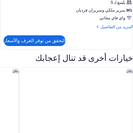
ائلي
يتّسع لـ 5
سرير ملكي‫‬ وسريران فرديان
دة
واي فاي مجاني
سرّة
لمزيد
المزيد من التفاصيل
ن
لتفاصيل
التحقق من توفر الغرف والأسعار
ن
ناح
ائلي
خيارات أخرى قد تنال إعجابك
دة
سرّة
جنحة ڤوكو الدوحة ويست باي فندق تابع لمجموعة فنادق آي إيتش جي
سوق واقف 
إعلان
إعلان