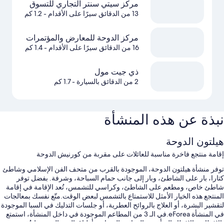
مركز سيتي سنتر التجاري للتسوق
13 من الدقائق سيرًا على الأقدام
- 1.2 كم
مركز الدوحة للمعارض والمؤتمرات
16 من الدقائق سيرًا على الأقدام
- 1.4 كم
ذي جيت مول
2 من الدقائق بالسيارة
- 1.7 كم
نبذة عن هذه المنشأة
هيلتون الدوحة
إقامة منتجع فاخرة مناسبة للعائلات على مقربة من كورنيش الدوحة
توفر منشأة هيلتون الدوحة، الموجودة بالقرب من متحف الفن الإسلامي وشاطئ
كتارا، بار على الشاطئ، وبار إلى جانب حمام السباحة، وشرفة. بفضل توفر
شاطئ خاص، ومطعم على الشاطئ، وكراسي للتشمس، تُعد الإقامة في إقامة
المنتجع هذه الخيار الأمثل للاستمتاع بالتشمس لبعض الوقت.متّع نفسك بمعالجات
لتقشير البشرة، أو العلاج بالروائح العطرية، أو جلسات التدليك في السبا الموجودة
في المنشأة eForea.في الـ 3 من المطاعم الموجودة في داخل المنشأة، استمتع
بالإفطار، والإفطار المتأخر، والغداء، والعشاء، وأطباق البحر المتوسط.تُقدم