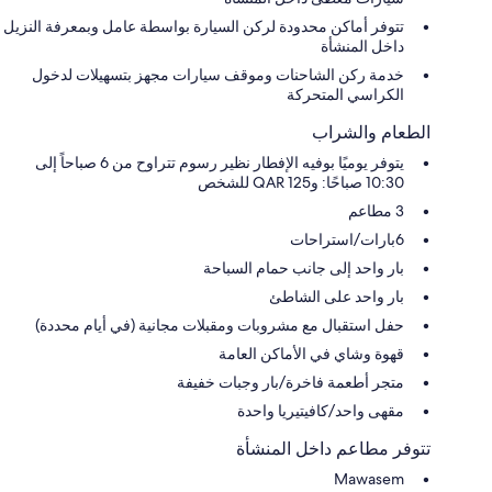
تتوفر أماكن محدودة لركن السيارة بواسطة عامل وبمعرفة النزيل
داخل المنشأة
خدمة ركن الشاحنات وموقف سيارات مجهز بتسهيلات لدخول
الكراسي المتحركة
الطعام والشراب
يتوفر يوميًا بوفيه الإفطار نظير رسوم تتراوح من 6 صباحاً إلى
10:30 صباحًا: و125 QAR للشخص
3 مطاعم
6بارات/استراحات
بار واحد إلى جانب حمام السباحة
بار واحد على الشاطئ
حفل استقبال مع مشروبات ومقبلات مجانية (في أيام محددة)
قهوة وشاي في الأماكن العامة
متجر أطعمة فاخرة/بار وجبات خفيفة
مقهى واحد/كافيتيريا واحدة
تتوفر مطاعم داخل المنشأة
Mawasem