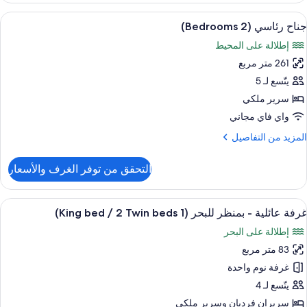
ستعراض
غرفة المعيشة
9
منظر
جناح رئاسي (2 Bedrooms)
ميع
لبحر
إطلالة على المحيط
(2
ور
Bedrooms
261 متر مربع
ناح
ئاسي
يتّسع لـ 5
(2
سرير ملكي
Bedrooms
واي فاي مجاني
لمزيد
المزيد من التفاصيل
ن
لتفاصيل
التحقق من توفر الغرف والأسعار
ن
ناح
ئاسي
ستعراض
ملاءات إيطالية من طراز فريتي وأغطية فر
7
(2
غرفة عائلية - بمنظر للبحر (1 King bed / 2 Twin beds)
ميع
Bedrooms
إطلالة على البحر
ور
83 متر مربع
رفة
ائلية
غرفة نوم واحدة
يتّسع لـ 4
منظر
سريران فرديان‫‬ وسرير ملكي