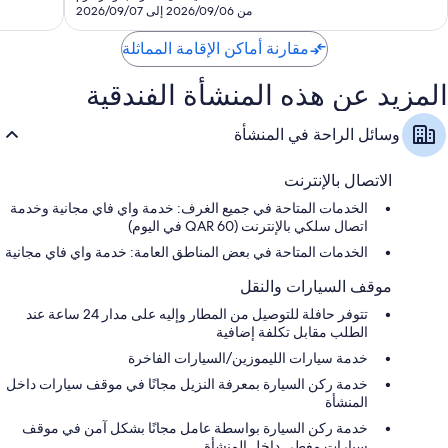
SAR
من 2026/09/06 إلى 2026/09/07
الغربي
ملاءات إيطالية من طراز فريتي، وألحفة محشوة بالريش، وأسرَّة قابلة
621
للطي/إضافية (نظير تكلفة إضافية)
مقارنة أماكن الإقامة المماثلة
دُش غزير، وحوض استحمام عميق، ومراحيض شطف
المزيد عن هذه المنشأة الفندقية
تلفزيونات إل إي دي 32-بوصة مزودة بقنوات بريميوم
دواليب/خزائن ملابس، وخدمات رعاية الأطفال، وغلايات كهربائية
وسائل الراحة في المنشأة
الاتصال بالإنترنت
الخدمات المتاحة في جميع الغرف: خدمة واي فاي مجانية وخدمة
اتصال سلكي بالإنترنت (QAR 60 في اليوم)
الخدمات المتاحة في بعض المناطق العامة: خدمة واي فاي مجانية
موقف السيارات والنقل
تتوفر حافلة للتوصيل من المطار وإليه على مدار 24 ساعة عند
الطلب مقابل تكلفة إضافية
خدمة سيارات الليموزين/السيارات الفاخرة
خدمة ركن السيارة بمعرفة النزيل مجانًا في موقف سيارات داخل
المنشأة
خدمة ركن السيارة بواسطة عامل مجانًا بشكل آمن في موقف
سيارات مغطى داخل المنشأة