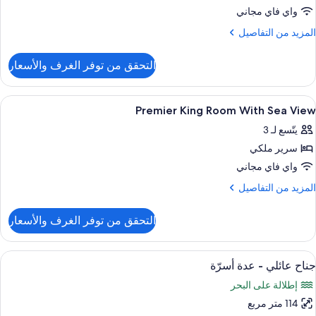
واي فاي مجاني
لمزيد
المزيد من التفاصيل
ن
لتفاصيل
التحقق من توفر الغرف والأسعار
ن
لغرفة
ستعراض
ملاءات إيطالية من طراز فريتي وأغطية فر
12
Premier King Room With Sea View
ميع
يتّسع لـ 3
ور
سرير ملكي
Premie
Kin
واي فاي مجاني
Roo
لمزيد
المزيد من التفاصيل
Wit
ن
لتفاصيل
Se
التحقق من توفر الغرف والأسعار
ن
Vie
Premie
Kin
ستعراض
ملاءات إيطالية من طراز فريتي وأغطية فر
13
Roo
جناح عائلي - عدة أسرّة
ميع
Wit
إطلالة على البحر
Se
ور
Vie
114 متر مربع
ناح