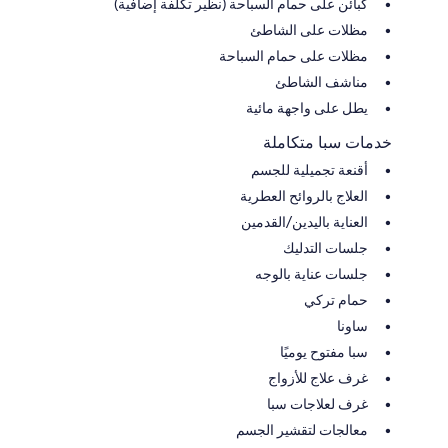
كبائن على حمام السباحة (نظير تكلفة إضافية)
مظلات على الشاطئ
مظلات على حمام السباحة
مناشف الشاطئ
يطل على واجهة مائية
خدمات سبا متكاملة
أقنعة تجميلية للجسم
العلاج بالروائح العطرية
العناية باليدين/القدمين
جلسات التدليك
جلسات عناية بالوجه
حمام تركي
ساونا
سبا مفتوح يوميًا
غرف علاج للأزواج
غرف لعلاجات سبا
معالجات لتقشير الجسم