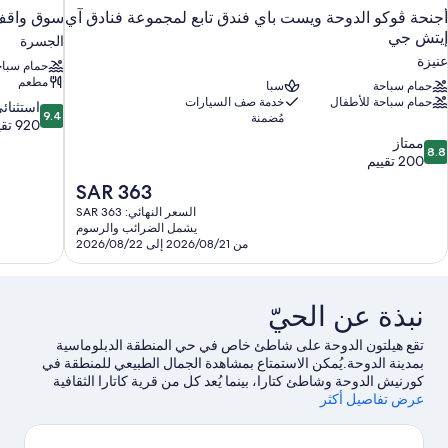
أجنحة ڤوكو الدوحة ويست باي فندق تابع لمجموعة فنادق آي
سوق واقف 
إيتش جي
الجسرة
عنيزة
حمام سباح
مطعم
حمام سباحة
سبا
حمام سباحة للأطفال
خدمة صف السيارات
9.4
استثنائ
9.4
مُضمنة
من
920 تقييمًا
10،
8.
ممتاز
8.8
ن
استثنائي،
200 تقييم
920
10،
السعر
SAR 363
متاز،
تقييمًا
الحالي
السعر النهائي: SAR 363
20
هو
يشمل الضرائب والرسوم
قييم
SAR
من 2026/08/21 إلى 2026/08/22
363
نبذة عن الحيّ
تقع هيلتون الدوحة ‏على شاطئ خاص في حي المنطقة الدبلوماسية
بمدينة الدوحة.يُمكن الاستمتاع بمشاهدة الجمال الطبيعي للمنطقة في
كورنيش الدوحة وشاطئ كتارا، بينما يُعد كل من قرية كاتارا الثقافية
عرض تفاصيل أكثر
ومتحف الفن الإسلامي من المعالم الثقافية البارزة.هل ترغب في
الاستمتاع بحضور حدث أو مشاهدة مباراة في المدينة؟ شاهد ما يجري
في مجمع أسباير زون.
تفضل بزيارة أدلتنا للسفر إلى الدوحة