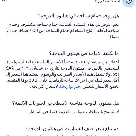
أسئلة متكررة
هل يوجد حمام سباحة في هيلتون الدوحة؟
نعم، يتوفر في هذه المنشأة الفندقية حمام سباحة مكشوف وحمام
سباحة للأطفال.يُتاح استخدام حمام السباحة من 7:00 صباحًا حتى 7
مساءً.
ما تكلفة الإقامة في هيلتون الدوحة؟
اعتبارًا من ٧ شعبان ٢٠٢٦، ستبدأ الأسعار الخاصة بإقامة ليلة واحدة
لشخصين بالغين في هيلتون الدوحة بتاريخ ١٠ شعبان ٢٠٢٦ من SAR
551، ولا تشمل هذه الأسعار الضرائب والرسوم. يستند هذا السعر إلى
أقل سعر لليلة في آخر 24 ساعة للإقامات خلال الـ 30 يومًا المقبلة.
تخضع الأسعار للتغيير.
اختر تواريخك
لأسعار أكثر دقة.
هل هيلتون الدوحة مناسبة لاصطحاب الحيوانات الأليفة؟
لا، يُسمح باصطحاب حيوانات الخدمة فقط في المنشأة.
كم يبلغ سعر صف السيارات في هيلتون الدوحة؟