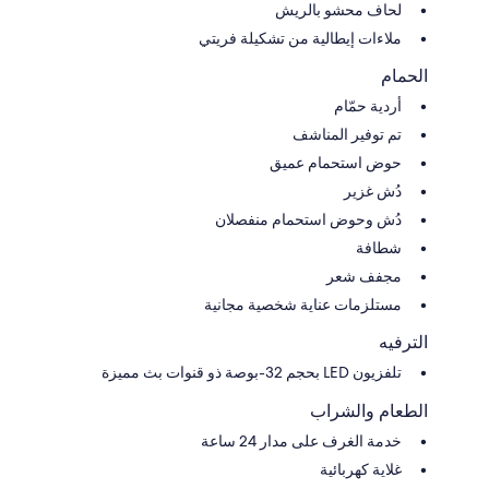
لحاف محشو بالريش
ملاءات إيطالية من تشكيلة فريتي
الحمام
أردية حمّام
تم توفير المناشف
حوض استحمام عميق
دُش غزير
دُش وحوض استحمام منفصلان
شطافة
مجفف شعر
مستلزمات عناية شخصية مجانية
الترفيه
تلفزيون LED بحجم 32-بوصة ذو قنوات بث مميزة
الطعام والشراب
خدمة الغرف على مدار 24 ساعة
غلاية كهربائية