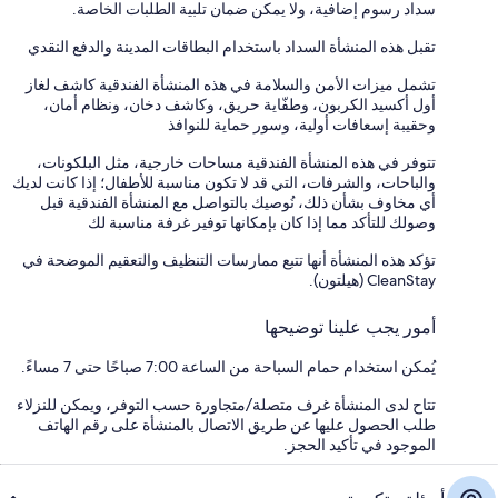
سداد رسوم إضافية، ولا يمكن ضمان تلبية الطلبات الخاصة.
تقبل هذه المنشأة السداد باستخدام البطاقات المدينة والدفع النقدي
تشمل ميزات الأمن والسلامة في هذه المنشأة الفندقية كاشف لغاز
أول أكسيد الكربون، وطفّاية حريق، وكاشف دخان، ونظام أمان،
وحقيبة إسعافات أولية، وسور حماية للنوافذ
تتوفر في هذه المنشأة الفندقية مساحات خارجية، مثل البلكونات،
والباحات، والشرفات، التي قد لا تكون مناسبة للأطفال؛ إذا كانت لديك
أي مخاوف بشأن ذلك، نُوصيك بالتواصل مع المنشأة الفندقية قبل
وصولك للتأكد مما إذا كان بإمكانها توفير غرفة مناسبة لك
تؤكد هذه المنشأة أنها تتبع ممارسات التنظيف والتعقيم الموضحة في
CleanStay (هيلتون).
أمور يجب علينا توضيحها
يُمكن استخدام حمام السباحة من الساعة 7:00 صباحًا حتى 7 مساءً.
تتاح لدى المنشأة غرف متصلة/متجاورة حسب التوفر، ويمكن للنزلاء
طلب الحصول عليها عن طريق الاتصال بالمنشأة على رقم الهاتف
الموجود في تأكيد الحجز.