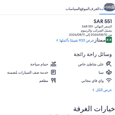
ابق
التالي
125+
نظرة عامة
الغرف
الموقع
السياسات
السعر
SAR 551
الحالي
السعر النهائي: SAR 551
هو
يشمل الضرائب والرسوم
SAR
من 2026/08/10 إلى 2026/08/11
551
التقييمات
ممتاز
8.8
عرض 933 تقييمًا بأكملها
8.8 من 10
وسائل راحة رائجة
حمّام سباحة خارجي، كبائن (بتكلفة إضافية)
على شاطئ خاص
حمام سباحة
سبا
خدمة صف السيارات مُضمنة
واي فاي مجاني
مطعم
عرض الكل
خيارات الغرفة