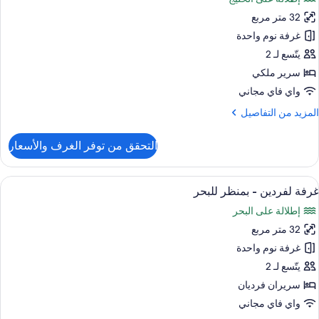
لكي
ور
32 متر مربع
رفة
منظر
غرفة نوم واحدة
لبحر
رير
يتّسع لـ 2
لكي
سرير ملكي
واي فاي مجاني
منظر
لمزيد
المزيد من التفاصيل
لبحر
ن
لتفاصيل
التحقق من توفر الغرف والأسعار
ن
رفة
ستعراض
ملاءات إيطالية من طراز فريتي وأغطية فر
7
رير
غرفة لفردين - بمنظر للبحر
ميع
لكي
إطلالة على البحر
ور
منظر
32 متر مربع
رفة
لبحر
فردين
غرفة نوم واحدة
يتّسع لـ 2
منظر
سريران فرديان
لبحر
واي فاي مجاني