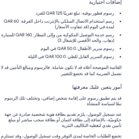
إضافات اختيارية
رسوم فطور بوفيه: تبلغ تقريبًا 125 QAR للفرد
رسم استخدام الاتصال السلكي بالإنترنت داخل الغرفة: QAR 60
لمدة في اليوم (قد تتفاوت الأسعار)
رسم خدمة التوصيل المكوكية من وإلى المطار: 160 QAR للسيارة
(ذهاب، والحد الأقصى للإشغال 3)
رسوم سرير الأطفال: 50.0 QAR في اليوم
رسوم السرير القابل للطي: 100.0 QAR في الليلة
القائمة الموضحة أعلاه قد لا تكون شاملة. فالرسوم ومبالغ التأمين قد لا
تشمل الضريبة كما قد تخضع للتغيير.
أمور يتعين عليك معرفتها
قد يتم تطبيق رسوم على إقامة شخص إضافي، وتختلف تلك الرسوم
تبعًا لسياسة المنشأة
عند تسجيل الوصول، يلزَم تقديم بطاقة هوية شخصية صادرة عن جهة
حكوميّة، بالإضافة إلى بطاقة ائتمان أو بطاقة سحب مباشر أو مبلغ
تأمين نقدي لتغطية التكاليف النثرية
تخضع الطلبات الخاصة لمدى التوفر وقت تسجيل الوصول، وقد تستلزم