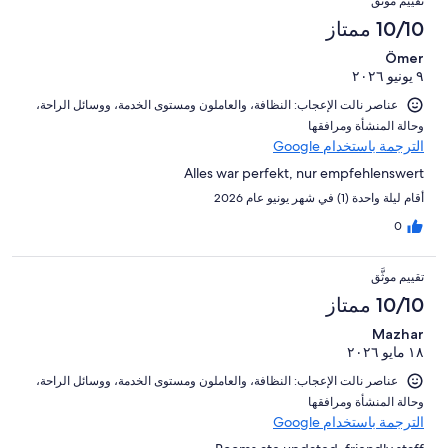
تقييم موثَّق
من
النزلاء
أصل
10/10 ممتاز
تقييمات
988
النزلاء
Ömer
من
٩ يونيو ٢٠٢٦
تقييمات
النزلاء
عناصر نالت الإعجاب: ⁦النظافة⁩، و⁦العاملون ومستوى الخدمة⁩، و⁦وسائل الراحة⁩،
و⁦حالة المنشأة ومرافقها⁩
الترجمة باستخدام Google
Alles war perfekt, nur empfehlenswert
أقام ليلة واحدة (1) في شهر يونيو عام 2026
0
تقييم موثَّق
10/10 ممتاز
Mazhar
١٨ مايو ٢٠٢٦
عناصر نالت الإعجاب: ⁦النظافة⁩، و⁦العاملون ومستوى الخدمة⁩، و⁦وسائل الراحة⁩،
و⁦حالة المنشأة ومرافقها⁩
الترجمة باستخدام Google