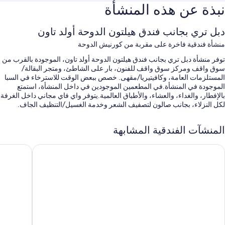
نبذة عن هذه المنشأة
دبل تري بجانب فندق هيلتون الدوحة أولد تاون
منشأة فندقية فاخرة على مقربة من كورنيش الدوحة
توفر منشأة دبل تري بجانب فندق هيلتون الدوحة أولد تاون، الموجودة بالقرب من
سوق واقف ومركز سوق واقف للفنون، بار على الشاطئ، ومتجر البقالة/
المستلزمات العامة، وكافيتيريا/مقهى. خصص ببعض الوقت للاسترخاء في السبا
الموجودة في المنشأة.في المطعمين الموجودين في داخل المنشأة، استمتع
بالإفطار، والغداء، والعشاء، والأطباق العالمية.يتوفر واي فاي مجاني داخل الغرفة
لكل النزلاء، بجانب صالون لتصفيف الشعر وخدمة الغسيل/التنظيف الجاف.
ستتوفر أيضًا امتيازات مثل:
المنشآت الفندقية المشابهة
حمام سباحة مكشوف
يفييرا ريحان من روتانا الدوحة
فندق موفن
صف السيارة مجانًا بمعرفة الفندق مجانًا
بوفيه فطور (برسوم إضافية)، وفريق عمل يجيد التحدث بعدة لغات، ولا يُسمَح
بالتدخين
تخزين الأمتعة، وخزانة للأمانات في مكتب الاستقبال، وقاعات اجتماعات
تُشير تقييمات النزلاء إلى وجود نظرة إيجابية لطاقم العمل المُساعد
سمات الغرفة