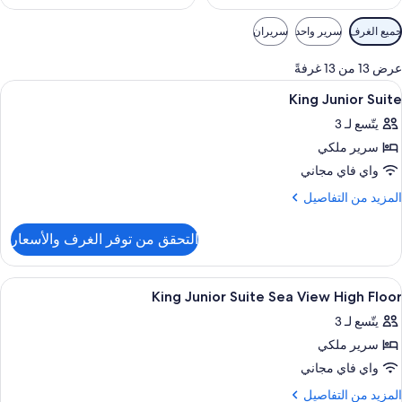
وامل
جميع الغرف
سرير واحد
سريران
لتصفية
لمتاحة
عرض 13 من 13 غرفةً
لغرف
ستعراض
أغطية فراش متميزة وميني بار وخزنة داخل
11
King Junior Suite
ميع
يتّسع لـ 3
ور
سرير ملكي
Kin
Junio
واي فاي مجاني
Suit
لمزيد
المزيد من التفاصيل
ن
لتفاصيل
التحقق من توفر الغرف والأسعار
ن
Kin
Junio
ستعراض
حمام
4
Suit
King Junior Suite Sea View High Floor
ميع
يتّسع لـ 3
ور
سرير ملكي
Kin
Junio
واي فاي مجاني
Suit
لمزيد
المزيد من التفاصيل