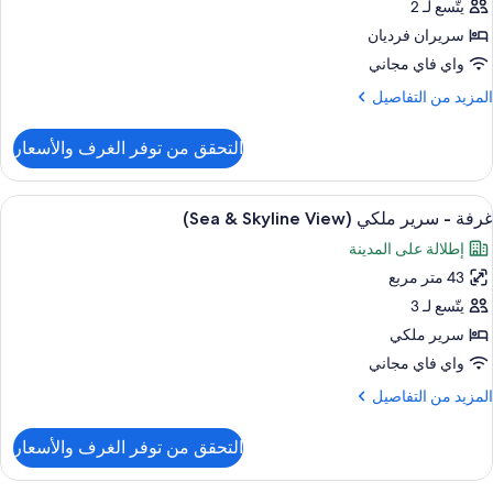
فردين
يتّسع لـ 2
(Guest
سريران فرديان
واي فاي مجاني
لمزيد
المزيد من التفاصيل
ن
لتفاصيل
التحقق من توفر الغرف والأسعار
ن
رفة
فردين
ستعراض
أغطية فراش متميزة وميني بار وخزنة داخل
8
(Gues
غرفة - سرير ملكي (Sea & Skyline View)
ميع
إطلالة على المدينة
ور
43 متر مربع
رفة
يتّسع لـ 3
رير
سرير ملكي
لكي
واي فاي مجاني
(Sea
لمزيد
المزيد من التفاصيل
ن
Skylin
لتفاصيل
التحقق من توفر الغرف والأسعار
ن
View
رفة