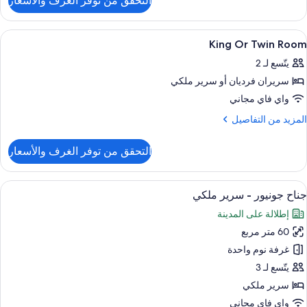
التحقق من توفر الغرف والأسعار
ن
رفة
ائلية
ستعراض
أغطية فراش متميزة وميني بار وخزنة داخل
5
King Or Twin Room
ميع
غرف
يتّسع لـ 2
ور
تصلة
سريران فرديان‫‬ أو سرير ملكي
Kin
O
واي فاي مجاني
Twi
لمزيد
المزيد من التفاصيل
Roo
ن
لتفاصيل
التحقق من توفر الغرف والأسعار
ن
Kin
O
ستعراض
أغطية فراش متميزة وميني بار وخزنة داخل
11
Twi
جناح جونيور - سرير ملكي
ميع
Roo
إطلالة على المدينة
ور
60 متر مربع
ناح
ونيور
غرفة نوم واحدة
يتّسع لـ 3
رير
سرير ملكي
لكي
واي فاي مجاني