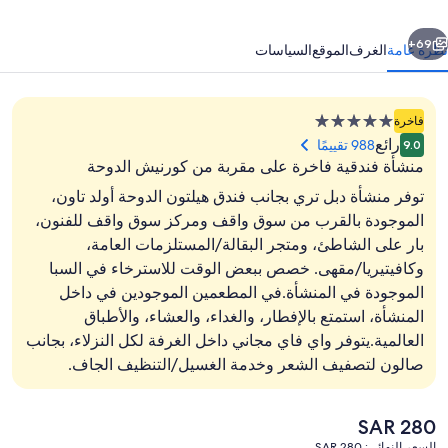
لدوحة
ابق
التالي
ولد
69+
نظرة عامة
الغرف
الموقع
السياسات
اون
منشأة
فاخرة
فندقية
رائع
988 تقييمًا
9.0
مصنفة
منشأة فندقية فاخرة على مقربة من كورنيش الدوحة
بـ
توفر منشأة دبل تري بجانب فندق هيلتون الدوحة أولد تاون،
5.0
الموجودة بالقرب من سوق واقف ومركز سوق واقف للفنون،
نجوم
بار على الشاطئ، ومتجر البقالة/المستلزمات العامة،
شاطئ خاص قريب، حافلة نقل من وإلى الشا
وكافيتيريا/مقهى. خصص ببعض الوقت للاسترخاء في السبا
الموجودة في المنشأة.في المطعمين الموجودين في داخل
المنشأة، استمتع بالإفطار، والغداء، والعشاء، والأطباق
العالمية.يتوفر واي فاي مجاني داخل الغرفة لكل النزلاء، بجانب
صالون لتصفيف الشعر وخدمة الغسيل/التنظيف الجاف.
السعر
SAR 280
الحالي
السعر النهائي: SAR 280