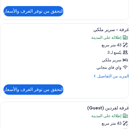
Se
ن
لتفاصيل
Vie
التحقق من توفر الغرف والأسعار
ن
Hig
Kin
Floo
Junio
ستعراض
أغطية فراش متميزة وميني بار وخزنة داخل
11
Suit
غرفة - سرير ملكي
ميع
Se
إطلالة على المدينة
Vie
ور
Hig
43 متر مربع
رفة
Floo
يتّسع لـ 3
رير
سرير ملكي
لكي
واي فاي مجاني
لمزيد
المزيد من التفاصيل
ن
لتفاصيل
التحقق من توفر الغرف والأسعار
ن
رفة
ستعراض
أغطية فراش متميزة وميني بار وخزنة داخل
9
رير
غرفة لفردين (Guest)
ميع
لكي
إطلالة على المدينة
ور
43 متر مربع
رفة