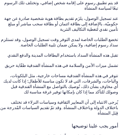
قد يتم تطبيق رسوم على إقامة شخص إضافي، وتختلف تلك الرسوم
تبعًا لسياسة المنشأة
عند تسجيل الوصول، يلزَم تقديم بطاقة هوية شخصية صادرة عن جهة
حكوميّة، بالإضافة إلى بطاقة ائتمان أو بطاقة سحب مباشر أو مبلغ
تأمين نقدي لتغطية التكاليف النثرية
تخضع الطلبات الخاصة لمدى التوفر وقت تسجيل الوصول، وقد تستلزم
سداد رسوم إضافية، ولا يمكن ضمان تلبية الطلبات الخاصة.
تقبل هذه المنشأة السداد باستخدام البطاقات المدينة والدفع النقدي
تشمل ميزات الأمن والسلامة في هذه المنشأة الفندقية طفّاية حريق
تتوفر في هذه المنشأة الفندقية مساحات خارجية، مثل البلكونات،
والباحات، والشرفات، التي قد لا تكون مناسبة للأطفال؛ إذا كانت لديك
أي مخاوف بشأن ذلك، نُوصيك بالتواصل مع المنشأة الفندقية قبل
وصولك للتأكد مما إذا كان بإمكانها توفير غرفة مناسبة لك
يُرجى الانتباه إلى أن المعايير الثقافية وسياسات النزلاء قد تختلف
باختلاف الدولة وباختلاف المنشأة. وقد تمّ تقديم السياسات المُدرجة من
قِبَل المنشأة
أمور يجب علينا توضيحها