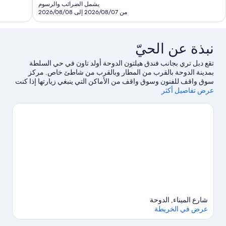
هو
يشمل الضرائب والرسوم
SAR
من 2026/08/07 إلى 2026/08/08
196
نبذة عن الحيّ
تقع دبل تري بجانب فندق هيلتون الدوحة أولد تاون في حي السلطة
بمدينة الدوحة بالقرب من المطار وبالقرب من شاطئ خاص. مركز
سوق واقف للفنون وسوق واقف من الأماكن التي ينبغي زيارتها إذا كنت
عرض تفاصيل أكثر
تنوي التسوق، بينما يُمكن زيارة كورنيش الدوحة لاستكشاف الأماكن
الجملية في المنطقة.هل تطلع إلى الاستمتاع بحضور حدث أو مباراة في
أثناء تواجدك في المدينة؟ احظ بمشاهدة ما يُحدث في استاد 974 أو
مجمع خليفة الدولي للتنس.
تفضل بزيارة أدلتنا للسفر إلى الدوحة
شارع الميناء, الدوحة
عرض في الخريطة