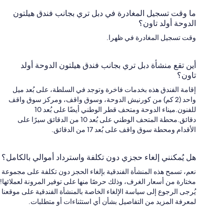
ما وقت تسجيل المغادرة في دبل تري بجانب فندق هيلتون
الدوحة أولد تاون؟
وقت تسجيل المغادرة في ظهرا.
أين تقع منشأة دبل تري بجانب فندق هيلتون الدوحة أولد
تاون؟
إقامة الفندق هذه بخدمات فاخرة وتوجد في السلطة، على بُعد ميل
واحد (2 كم) من كورنيش الدوحة، وسوق واقف، ومركز سوق واقف
للفنون.ميناء الدوحة ومتحف قطر الوطني أيضًا على بُعد 10
دقائق.محطة المتحف الوطني على بُعد 10 من الدقائق سيرًا على
الأقدام ومحطة سوق واقف على بُعد 17 من الدقائق.
هل يُمكنني إلغاء حجزي دون تكلفة واسترداد أموالي بالكامل؟
نعم، تسمح هذه المنشأة الفندقية بإلغاء الحجز دون تكلفة على مجموعة
مختارة من أسعار الغرف، وذلك حرصًا منها على توفير المرونة لعملائها!
يُرجى الرجوع إلى سياسة الإلغاء الخاصة بالمنشأة الفندقية على موقعنا
لمعرفة المزيد من التفاصيل بشأن أي استثناءات أو متطلبات.