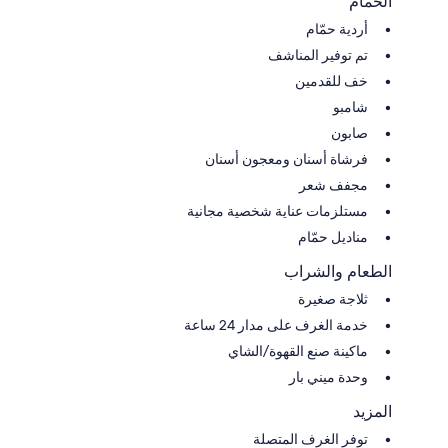
الحمام
أردية حمّام
تم توفير المناشف
خف للقدمين
شامبو
صابون
فرشاة أسنان ومعجون أسنان
مجفف شعر
مستلزمات عناية شخصية مجانية
مناديل حمّام
الطعام والشراب
ثلاجة صغيرة
خدمة الغرف على مدار 24 ساعة
ماكينة صنع القهوة/الشاي
وحدة ميني بار
المزيد
توفر الغرف المتصلة