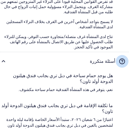
قد تفرض القوانين المحلية قيوداً على النزلاء غير المتزوجين تمنعهم من
مشاركة الغرف. ويتحمل النزلاء مسؤولية حمل إثبات الزواج في حال
طلبه من قبل المنشأة الفندقية.
لا يسمح بتواجد أشخاص آخرين في الغرف بخلاف النزلاء المسجلين
لدى المنشأة الفندقية.
تتاح لدى المنشأة غرف متصلة/متجاورة حسب التوفر، ويمكن للنزلاء
طلب الحصول عليها عن طريق الاتصال بالمنشأة على رقم الهاتف
الموجود في تأكيد الحجز.
أسئلة متكررة
هل يوجد حمام سباحة في دبل تري بجانب فندق هيلتون
الدوحة أولد تاون؟
نعم، يتوفر في هذه المنشأة الفندقية حمام سباحة مكشوف.
ما تكلفة الإقامة في دبل تري بجانب فندق هيلتون الدوحة أولد
تاون؟
اعتبارًا من ٦ شعبان ٢٠٢٦، ستبدأ الأسعار الخاصة بإقامة ليلة واحدة
لشخصين بالغين في دبل تري بجانب فندق هيلتون الدوحة أولد تاون