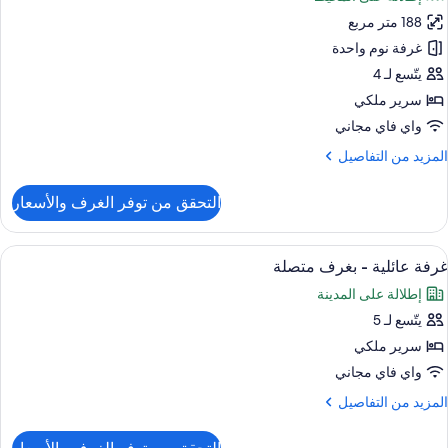
ور
188 متر مربع
ناح
ئاسي
غرفة نوم واحدة
يتّسع لـ 4
سرير ملكي
واي فاي مجاني
لمزيد
المزيد من التفاصيل
ن
لتفاصيل
التحقق من توفر الغرف والأسعار
ن
ناح
ئاسي
ستعراض
أغطية فراش متميزة وميني بار وخزنة داخل
10
غرفة عائلية - بغرف متصلة
ميع
إطلالة على المدينة
ور
يتّسع لـ 5
رفة
ائلية
سرير ملكي
واي فاي مجاني
غرف
لمزيد
المزيد من التفاصيل
تصلة
ن
لتفاصيل