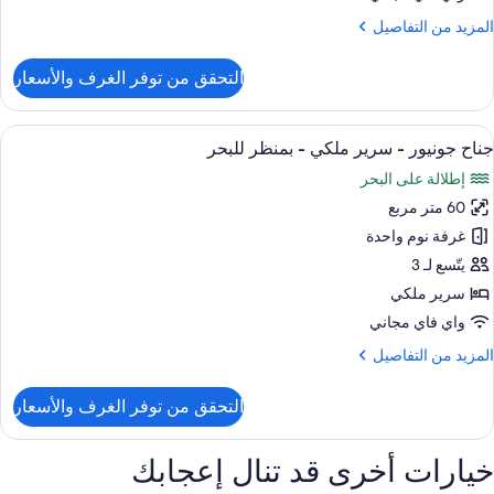
لمزيد
المزيد من التفاصيل
ن
لتفاصيل
التحقق من توفر الغرف والأسعار
ن
ناح
ونيور
ستعراض
أغطية فراش متميزة وميني بار وخزنة داخل
8
جناح جونيور - سرير ملكي - بمنظر للبحر
ميع
رير
إطلالة على البحر
لكي
ور
60 متر مربع
ناح
ونيور
غرفة نوم واحدة
يتّسع لـ 3
رير
سرير ملكي
لكي
واي فاي مجاني
لمزيد
المزيد من التفاصيل
منظر
ن
لبحر
لتفاصيل
التحقق من توفر الغرف والأسعار
ن
ناح
ونيور
خيارات أخرى قد تنال إعجابك
رير