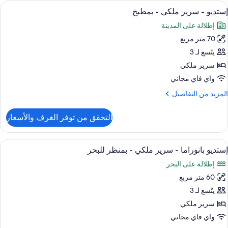
ستعراض
أغطية فراش متميزة وميني بار وخزنة داخل
9
رير
إستديو - سرير ملكي - بمطبخ
ميع
لكي
إطلالة على المدينة
(Sea
ور
70 متر مربع
ستديو
Skylin
يتّسع لـ 3
View
رير
سرير ملكي
لكي
واي فاي مجاني
لمزيد
المزيد من التفاصيل
مطبخ
ن
لتفاصيل
التحقق من توفر الغرف والأسعار
ن
ستديو
ستعراض
أغطية فراش متميزة وميني بار وخزنة داخل
9
رير
إستديو بانوراما - سرير ملكي - بمنظر للبحر
ميع
لكي
إطلالة على البحر
ور
مطبخ
60 متر مربع
ستديو
انوراما
يتّسع لـ 3
سرير ملكي
رير
واي فاي مجاني
لكي