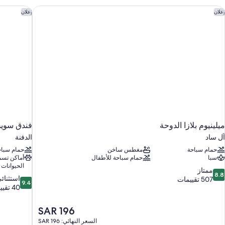
لكي
يلينيوم بلازا الدوحة
فندق سويس
إعلان
إعلان
منظر
لبحر
ميلينيوم بلازا الدوحة
فندق سويس
آل ساد
الدفنة
حمام سباحة
مغطس ساخن
حمام سباح
سبا
حمام سباحة للأطفال
أماكن تس
الحيوانات ا
8.
ممتاز
8.8
9.4
استثنائ
ن
507 تقييمات
9.4
من
40 تقييمًا
10،
10،
متاز،
استثنائي،
50
السعر
SAR 196
40
قييمات
الحالي
السعر النهائي: SAR 196
تقييمًا