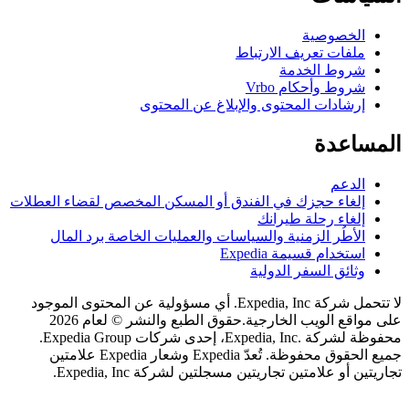
لخصوصية
لفات تعريف الارتباط
روط الخدمة
روط وأحكام Vrbo
رشادات المحتوى والإبلاغ عن المحتوى
اعدة
لدعم
لغاء حجزك في الفندق أو المسكن المخصص لقضاء العطلات
لغاء رحلة طيرانك
لأطُر الزمنية والسياسات والعمليات الخاصة برد المال
ستخدام قسيمة Expedia
ثائق السفر الدولية
لا تتحمل شركة Expedia, Inc. أي مسؤولية عن المحتوى الموجود
اقع الويب الخارجية.
حقوق الطبع والنشر © لعام 2026
محفوظة لشركة .Expedia, Inc، إحدى شركات Expedia Group.
جميع الحقوق محفوظة. تُعدّ Expedia وشعار Expedia علامتين
 أو علامتين تجاريتين مسجلتين لشركة Expedia, Inc.