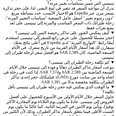
التي تتميز بسياسات تغيير مرنة؟
 مواعيد السفر قد تتغير في لمح البصر، لذا، فإن حجز تذكرة
بسعر مرن عبر Expedia هو الاختيار الأنسب. حدد ببساطة مربع
سوم تغيير" أسفل عامل التصفية "سياسات التغيير المرنة".
يرانك ذات السعر المناسب والمرنة إلى تينيسى على بُعد
رات فقط.
يمكنني العثور على تذاكر رخيصة الثمن إلى تينيسى؟
سبقًا للحصول على عرض رائع للسفر إلى تينيسى. استخدم
أيضًا رابط "التواريخ المرنة" لدى Expedia في أعلى نتائج بحثك.
لك هذا أسعار الأيام القريبة من تاريخ سفرك. في الأيام
السبعة الماضية، كان SAR 2,589 هو أفضل سعر لرحلة طيران إلى
.
كلفة رحلة الطيران إلى تينيسى؟
سعار تذاكر الطيران ذهابًا وعودة إلى تينيسى خلال الأيام
السبعة الماضية بين SAR 2,589 وSAR 7,574. إذا كنت في رحلة في
اتجاه واحد من سانت جورج (GND)، فبإمكانك حجز إحدى تذاكر
تكلفة مخفضة بدءًا من SAR 1,391.
لوقت الذي يمكنني فيه حجز رحلة طيران إلى تينيسى بأقل
لسفر خلال الأيام الأولى من الأسبوع للحصول على أفضل
إلى تينيسى. عادةً ما يكون يوم الثلاثاء يوم المغادرة الأكثر
 ويأتي يوم الاثنين في المرتبة الثانية. كما غالبًا ما يكون يوم
لأغلى فيما يتعلق بأسعار تذاكر الطيران. وذلك لأن الكثير من