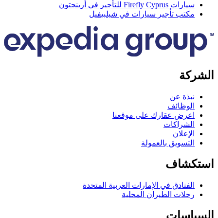
ارات Firefly Cyprus للتأجير في أرينجتون
كتب تأجير سيارات في شيلبيفيل
كة
بذة عن
لوظائف
عرض عقارك على موقعنا
لشراكات
لإعلان
لتسويق بالعمولة
كشاف
لفنادق في الإمارات العربية المتحدة
حلات الطيران المحلية
اسات