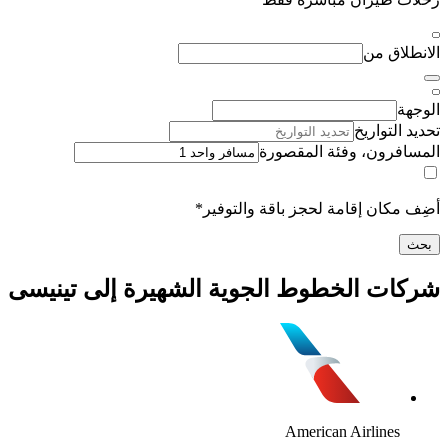
اق من
لتواريخ
رون، وفئة المقصورة
كان إقامة لحجز باقة والتوفير*
ت الخطوط الجوية الشهيرة إلى تينيسى
American Airline