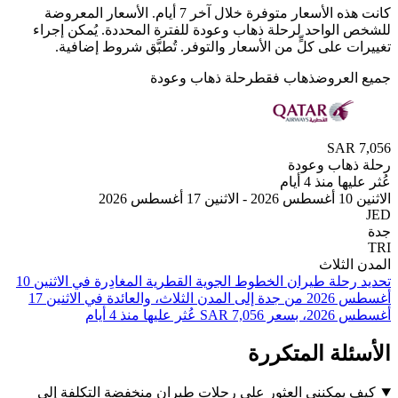
كانت هذه الأسعار متوفرة خلال آخر 7 أيام. الأسعار المعروضة
الواحد لرحلة ذهاب وعودة للفترة المحددة. يُمكن إجراء
 على كلٍّ من الأسعار والتوفر. تُطبَّق شروط إضافية.
لعروض
ذهاب فقط
رحلة ذهاب وعودة
SAR
هاب وعودة
 منذ 4 أيام
2
لثلاث
تحديد رحلة طيران ⁦الخطوط الجوية القطرية⁩ المغادِرة في ⁦الاثنين 10
أغسطس 2026⁩ من ⁦جدة⁩ إلى ⁦المدن الثلاث⁩، والعائدة في ⁦الاثنين 17
 عليها منذ 4 أيام
لة المتكررة
يمكنني العثور على رحلات طيران منخفضة التكلفة إلى