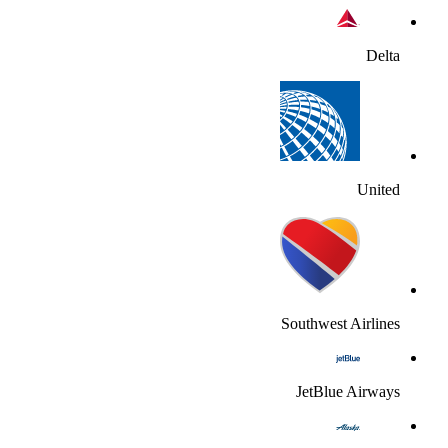
Delt
Unite
Southwest Airline
JetBlue Airway