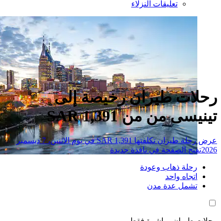
تعليقات النزلاء
ات طيران رخيصة إلى
ى من من SAR 1,391
عرض رحلة طيران تكلفتها SAR 1,391 في يوم الاثنين، 7 ديسمبر
تح الصفحة في نافذة جديدة
حلة ذهاب وعودة
تجاه واحد
شمل عدة مدن
طيران مباشرة فقط