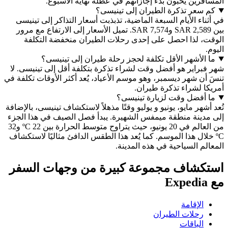
ين يحبون بدء إجازاتهم في عطلة نهاية الأسبوع.
عر تذكرة الطيران إلى تينيسى؟
ء الأيام السبعة الماضية، تذبذبت أسعار التذاكر إلى تينيسى
بين SAR 2,589 وSAR 7,574. تميل الأسعار إلى الارتفاع مع مرور
 لذا احصل على إحدى رحلات الطيران منخفضة التكلفة
لأشهر الأقل تكلفة لحجز رحلة طيران إلى تينيسى؟
راير هو أفضل وقت لشراء تذكرة بتكلفة أقل إلى تينيسى. لا
 شهر ديسمبر، وهو موسم الأعياد، يُعد أكثر الأوقات تكلفة في
 لشراء تذكرة طيران.
فضل وقت لزيارة تينيسى؟
هر مايو، يونيو و يوليو وقتًا مذهلاً لاستكشاف تينيسى، بالإضافة
ينة منطقة ميمفس الشهيرة. يبدأ فصل الصيف في هذا الجزء
من العالم في 20 يونيو، حيث يتراوح متوسط الحرارة بين 22 ºC و32
لال هذا الموسم. كما يُعد هذا الطقس الدافئ مثاليًا لاستكشاف
 السياحية في هذه المدينة.
شاف مجموعة كبيرة من وجهات السفر
لإقامة
حلات الطيران
لباقات