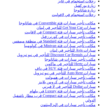
حلات استجمام في غايز
يارة يوركفيل
يارة شاتانوجا
حلات استجمام في لافوليت
كاتب تأجير سيارات فئة Convertible في شاتانوجا
ارات Get Your Car للتأجير في لبنان
كاتب تأجير سيارات فئة Compact في لافاييت
كتب تأجير سيارات في كورنرزفيل
كاتب تأجير سيارات فئة Standard في منطقة ميمفس
كاتب تأجير سيارات فئة Minivan في كولومبيا
ارات Avis للتأجير في لبنان
ارات Discount Car Rentals للتأجير في نيو تيزويل
كتب تأجير سيارات في شاتانوجا
ارات Hertz للتأجير في ماكوين
كاتب تأجير سيارات فئة SUV في داف
ارات Auto Rent للتأجير في نيو تيزويل
كتب تأجير سيارات في همبولت
كتب تأجير سيارات في كروس بلاينز
ارات Dollar للتأجير في لا فيرني
كاتب تأجير سيارات فئة Luxury في بيلهام
مكاتب تأجير سيارات فئة Compact قرب مطار ناشفيل
لدولي
كتب تأجير سيارات في إليزالبيثتون