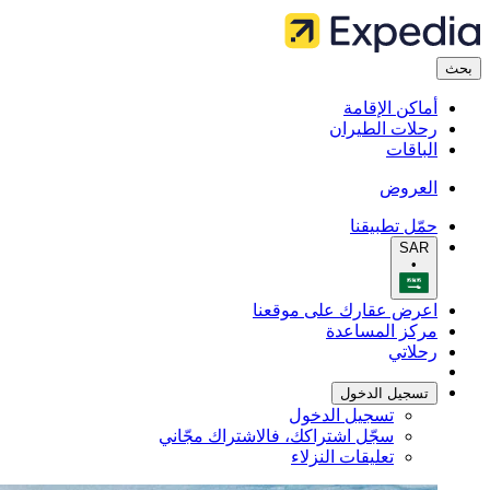
بحث
أماكن الإقامة
رحلات الطيران
الباقات
العروض
حمّل تطبيقنا
SAR
•
اعرض عقارك على موقعنا
مركز المساعدة
رحلاتي
تسجيل الدخول
تسجيل الدخول
سجّل اشتراكك، فالاشتراك مجّاني
تعليقات النزلاء