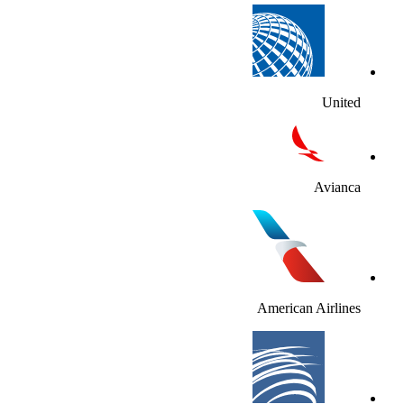
United
Avianca
American Airlines