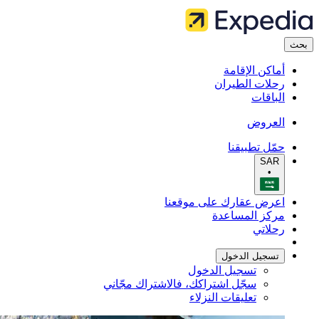
بحث
أماكن الإقامة
رحلات الطيران
الباقات
العروض
حمّل تطبيقنا
SAR
•
اعرض عقارك على موقعنا
مركز المساعدة
رحلاتي
تسجيل الدخول
تسجيل الدخول
سجّل اشتراكك، فالاشتراك مجّاني
تعليقات النزلاء