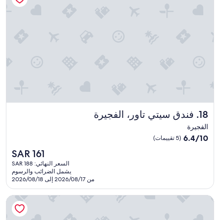
ن
ا
ء
ن
س
ي
ا
ن
ا
ل
ب
ط
فندق سيتي تاور، الفجيرة
18. فندق سيتي تاور، الفجيرة
ا
ق
الفجيرة
ة
6.4
6.4/10
(5 تقييمات)
ا
من
ل
السعر
SAR 161
10،
ش
الحالي
(5
السعر النهائي: SAR 188
خ
هو
يشمل الضرائب والرسوم
تقييمات)
ص
SAR
من 2026/08/17 إلى 2026/08/18
ي
161
ة
منتجع ديبا ماونتن بارك ريزورت
و
ا