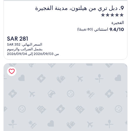
e
دبل تري من هيلتون، مدينة الفجيرة
9. دبل تري من هيلتون، مدينة الفجيرة
d
"
مكان
إقامة
الفجيرة
مصنف
9.4
9.4/10
استثنائي
(80 تقييمًا)
بـ
من
السعر
SAR 281
10،
5.0
الحالي
استثنائي،
السعر النهائي: SAR 352
نجوم
هو
يشمل الضرائب والرسوم
(80
SAR
من 2026/09/03 إلى 2026/09/04
تقييمًا)
281
جاز ميرامار العقة