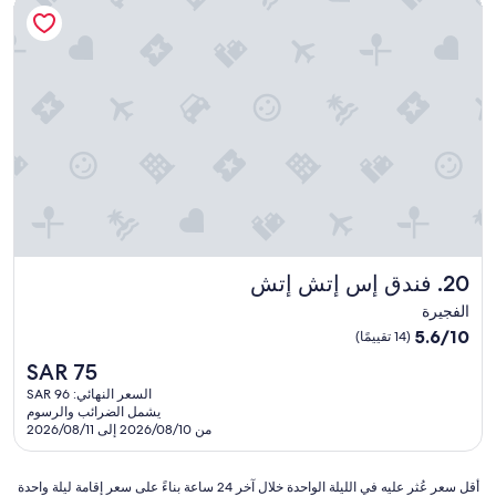
فندق إس إتش إتش
ي
s
ن
i
س
s
ا
"
ع
ة
ا
و
س
ا
ع
ة
و
ن
فندق إس إتش إتش
20. فندق إس إتش إتش
ص
ب
الفجيرة
س
5.6
5.6/10
(14 تقييمًا)
ح
من
ج
السعر
SAR 75
10،
ز
الحالي
(14
السعر النهائي: SAR 96
ي
هو
يشمل الضرائب والرسوم
تقييمًا)
ف
SAR
من 2026/08/10 إلى 2026/08/11
ي
75
ا
س
أقل
أقل سعر عُثر عليه في الليلة الواحدة خلال آخر 24 ساعة بناءً على سعر إقامة ليلة واحدة