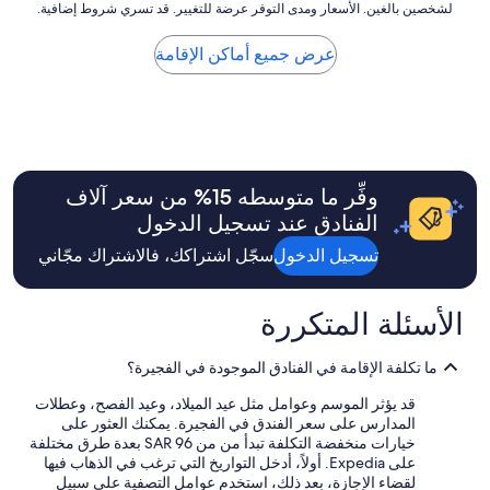
و
لشخصين بالغين. الأسعار ومدى التوفر عرضة للتغيير. قد تسري شروط إضافية.
سعر
ء
عُثر
غ
عليه
عرض جميع أماكن الإقامة
ر
في
ف
الليلة
ة
الواحدة
ق
خلال
م
آخر
ت
24
ا
ساعة
وفِّر ما متوسطه ⁦15⁩% من سعر آلاف
ل
بناءً
الفنادق عند تسجيل الدخول
ح
على
ج
سعر
تسجيل الدخول
سجّل اشتراكك، فالاشتراك مجّاني
ز
إقامة
ع
ليلة
ن
واحدة
الأسئلة المتكررة
ط
لشخصين
ر
بالغين.
ي
الأسعار
ما تكلفة الإقامة في الفنادق الموجودة في الفجيرة؟
ق
ومدى
ا
قد يؤثر الموسم وعوامل مثل عيد الميلاد، وعيد الفصح، وعطلات
التوفر
ل
المدارس على سعر الفندق في الفجيرة. يمكنك العثور على
عرضة
م
خيارات منخفضة التكلفة تبدأ من من SAR 96 بعدة طرق مختلفة
للتغيير.
و
على Expedia. أولاً، أدخل التواريخ التي ترغب في الذهاب فيها
قد
ق
لقضاء الإجازة، بعد ذلك، استخدم عوامل التصفية على سبيل
تسري