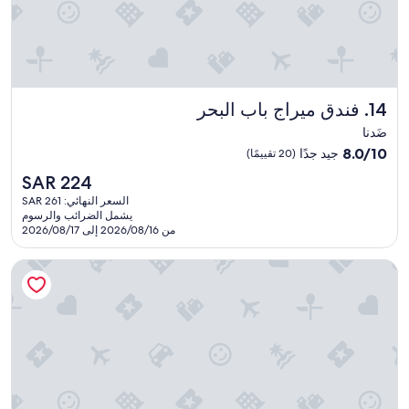
e
d
a
s
a
n
فندق ميراج باب البحر
14. فندق ميراج باب البحر
a
d
ضَدنا
u
8.0
8.0/10
جيد جدًا
(20 تقييمًا)
l
من
t
السعر
SAR 224
10،
s
الحالي
جيد
السعر النهائي: SAR 261
p
هو
يشمل الضرائب والرسوم
جدًا،
o
SAR
من 2026/08/16 إلى 2026/08/17
(20
o
224
تقييمًا)
l
فندق ومنتجع البحر
b
u
t
i
s
f
u
l
l