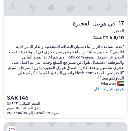
y
r
e
s
في هوتيل الفجيرة
17. في هوتيل الفجيرة
o
الفجيرة
r
t
6.8
6.8/10
(117 تقييمًا)
.
من
"
"عدم مساعدة الزار اثناء نسيان البطاقة الشخصية والدار الثاني لديه
"
10،
ع
اقامتي كانت بين ساعة او ساعة ونص بس حجزي في اسوء غرفة قمت
(117
د
الحجز عن طريق الموقع Hotls.com ولم يتم اعادة المبلغ المالي
تقييمًا)
م
والموظفة الاستقبال تقول لن نسترجع المبلغ وقلت انني لم اكمل على
م
حجزي ساعتين وبعدها غادرة الفندق هوتيل الفجيرة بدون استرجاع المبلغ
س
؟(احترامي للموقع Hotls.com واتمنى التوفيق لكم واشكركم على
ا
التعاونكم معنا )"
ع
Marwan
د
عرض خيارات أقل
ة
السعر
SAR 146
ا
الحالي
السعر النهائي: SAR 171
ل
هو
يشمل الضرائب والرسوم
ز
SAR
من 2026/08/07 إلى 2026/08/08
ا
146
ر
فندق سيتي تاور، الفجيرة
ا
ث