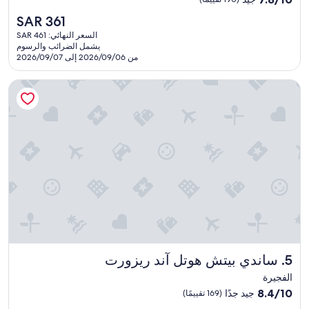
بـ
من
n
السعر
SAR 361
10،
t
5.0
الحالي
جيد،
v
السعر النهائي: SAR 461
نجوم
هو
يشمل الضرائب والرسوم
(190
e
SAR
من 2026/09/06 إلى 2026/09/07
تقييمًا)
r
361
y
ساندي بيتش هوتل آند ريزورت
h
e
l
p
f
u
l
,
w
e
c
o
u
l
ساندي بيتش هوتل آند ريزورت
5. ساندي بيتش هوتل آند ريزورت
d
h
الفجيرة
e
8.4
8.4/10
جيد جدًا
(169 تقييمًا)
a
من
r