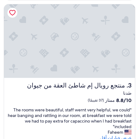
ا
منتجع رويال إم شاطئ العقة من جيوان
ج
د
ا
ب
ا
ق
ا
م
ت
ي
و
ا
ت
م
منتجع رويال إم شاطئ العقة من جيوان
3. منتجع رويال إم شاطئ العقة من جيوان
ن
ا
ضَدنا
ا
8.8
8.8/10
ممتاز
(37 تقييمًا)
ل
من
ز
"
"The rooms were beautiful, staff wernt very helpful, we could
10،
ي
T
hear banging and rattling in our room, at breakfast we were told
ممتاز،
ا
h
we had to pay extra for capaccino when I had breakfast
(37
ر
e
included"
تقييمًا)
ه
r
Faheem
ا
o
عرض خيارات أقل