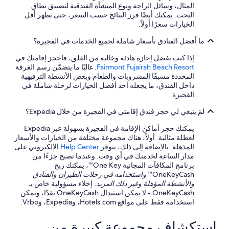
ع
المثال، وسائل الراحة ونوع المنشأة الفندقية لتضييق نطاق
شروط
H
البحث. يمكنك أيضًا فرز النتائج حسب السعر، حتى تظهر أقل
إضافية.
o
الخيارات سعرًا أولاً.
t
l
ما أفضل الفنادق بأسعار شاملة لجميع الخدمات في الفجيرة؟
s
إذا كنت تفضل إجازة هادئة وخالية من القلق، فاحجز إقامتك في
.
Fairmont Fujairah Beach Resort
. غالبًا ما يتضمّن رسم الغرفة
c
المحددة مسبقًا المشروبات والطعام وبعض الأنشطة الترفيهية
o
داخل الفندق، ما يجعله أحد أفضل الخيارات لرحلة شاملة في
m
الفجيرة.
و
ل
لمَ ينبغي لي حجز فندق إقامتي في الفجيرة من خلال Expedia؟
م
ي
يمكنك حجز أماكن الإقامة في الفجيرة بسهولة عبر Expedia
ت
لعطلة مثالية. أولاً، هناك مجموعة مختلفة من الخيارات والأسعار
م
المذهلة. بالإضافة إلى ذلك، يتوفر
Help Center
الإلكتروني على
ا
مدار الساعة لخدمتك في أي وقت. وعندما تصبح جزءًا من
ع
برنامج المكافآت المجانية One Key™، يمكنك ربح
ا
OneKeyCash™
واستخدامه في رحلات الطيران والفنادق
د
والأنشطة المؤهلة وغير ذلك المزيد.
إخلاء مسؤولية خاص بـ
ة
OneKeyCash - لا يمكن استبدال OneKeyCash نقدًا، ويمكن
ا
استخدامه فقط على مواقع Hotels.com، وExpedia، وVrbo.
ل
م
استكشاف مجموعة كبيرة من
ب