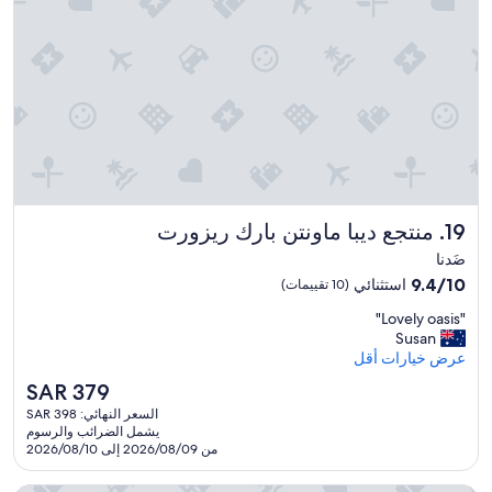
ل
د
ا
ر
ا
ل
ث
ا
ن
ي
ل
د
منتجع ديبا ماونتن بارك ريزورت
19. منتجع ديبا ماونتن بارك ريزورت
ي
ه
ضَدنا
ا
9.4
9.4/10
استثنائي
(10 تقييمات)
ق
من
ا
"
"Lovely oasis"
10،
م
L
Susan
استثنائي،
ت
o
عرض خيارات أقل
(10
ي
v
تقييمات)
السعر
SAR 379
ك
e
الحالي
ا
السعر النهائي: SAR 398
l
هو
يشمل الضرائب والرسوم
ن
y
SAR
من 2026/08/09 إلى 2026/08/10
ت
o
379
ب
a