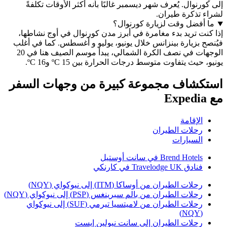
نوال. يُعرف شهر ديسمبر غالبًا بأنه أكثر الأوقات تكلفةً
تذكرة طيران.
فضل وقت لزيارة كورنوال؟
 تريد بدء مغامرة في أبرز مدن كورنوال في أوج نشاطها،
بزيارة بينزانس خلال يونيو، يوليو و أغسطس. كما في أغلب
الوجهات في نصف الكرة الشمالي، يبدأ موسم الصيف هنا في 20
يث يتفاوت متوسط درجات الحرارة بين 15 ºC و16 ºC.
شاف مجموعة كبيرة من وجهات السفر
لإقامة
حلات الطيران
لسيارات
Brend Hotel في سانت أوستيل
ادق Travelodge UK في كارنكي
حلات الطيران من أوساكا (ITM) إلى نيوكواي (NQY)
حلات الطيران من بالم سبرينغس (PSP) إلى نيوكواي (NQY)
رحلات الطيران من لاميتسيا تيرمي (SUF) إلى نيوكواي
(NQ
حلات الطيران إلى سانت نيولين إيست