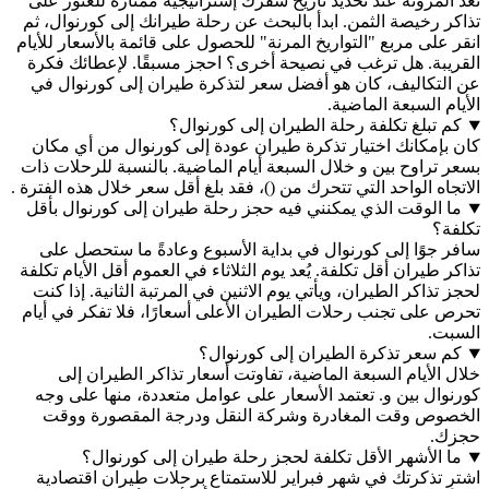
مرونة عند تحديد تاريخ سفرك إستراتيجية ممتازة للعثور على
خيصة الثمن. ابدأ بالبحث عن رحلة طيرانك إلى كورنوال، ثم
ى مربع "التواريخ المرنة" للحصول على قائمة بالأسعار للأيام
ة. هل ترغب في نصيحة أخرى؟ احجز مسبقًا. لإعطائك فكرة
كاليف، كان هو أفضل سعر لتذكرة طيران إلى كورنوال في
السبعة الماضية.
بلغ تكلفة رحلة الطيران إلى كورنوال؟
مكانك اختيار تذكرة طيران عودة إلى كورنوال من أي مكان
اوح بين و خلال السبعة أيام الماضية. بالنسبة للرحلات ذات
 الواحد التي تتحرك من ()، فقد بلغ أقل سعر خلال هذه الفترة .
لوقت الذي يمكنني فيه حجز رحلة طيران إلى كورنوال بأقل
ًا إلى كورنوال في بداية الأسبوع وعادةً ما ستحصل على
يران أقل تكلفة. يُعد يوم الثلاثاء في العموم أقل الأيام تكلفة
اكر الطيران، ويأتي يوم الاثنين في المرتبة الثانية. إذا كنت
لى تجنب رحلات الطيران الأعلى أسعارًا، فلا تفكر في أيام
عر تذكرة الطيران إلى كورنوال؟
أيام السبعة الماضية، تفاوتت أسعار تذاكر الطيران إلى
 بين و. تعتمد الأسعار على عوامل متعددة، منها على وجه
 وقت المغادرة وشركة النقل ودرجة المقصورة ووقت
لأشهر الأقل تكلفة لحجز رحلة طيران إلى كورنوال؟
تذكرتك في شهر فبراير للاستمتاع برحلات طيران اقتصادية