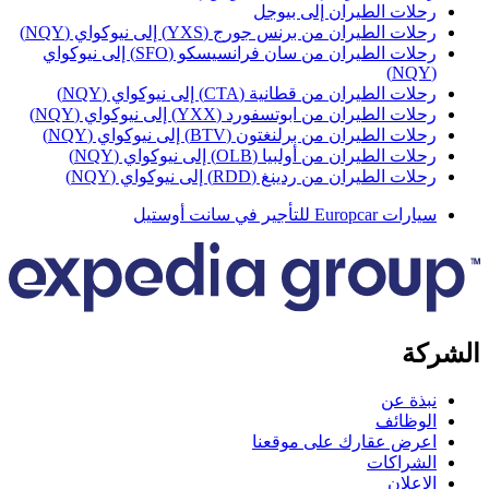
حلات الطيران إلى بيوجل
حلات الطيران من برنس جورج (YXS) إلى نيوكواي (NQY)
رحلات الطيران من سان فرانسيسكو (SFO) إلى نيوكواي
(NQ
حلات الطيران من قطانية (CTA) إلى نيوكواي (NQY)
حلات الطيران من ابوتسفورد (YXX) إلى نيوكواي (NQY)
حلات الطيران من برلنغتون (BTV) إلى نيوكواي (NQY)
حلات الطيران من أولبيا (OLB) إلى نيوكواي (NQY)
حلات الطيران من ردينغ (RDD) إلى نيوكواي (NQY)
ارات Europcar للتأجير في سانت أوستيل
كة
بذة عن
لوظائف
عرض عقارك على موقعنا
لشراكات
لإعلان