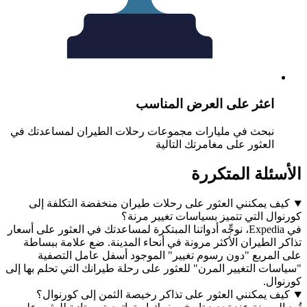
عثر على العرض المناسب
بحث في مليارات مجموعات رحلات الطيران لمساعدتك في
لعثور على مغامرتك التالية
لة المتكررة
يمكنني العثور على رحلات طيران منخفضة التكلفة إلى
 التي تتميز بسياسات تغيير مرنة؟
في Expedia، نوجِّه أدواتنا المبتكرة لمساعدتك في العثور على أسعار
لطيران الأكثر مرونة في أنحاء المدينة. ضع علامة ببساطة
مربع "دون رسوم تغيير" الموجود أسفل عامل التصفية
 التغيير المرن" للعثور على رحلة طيرانك التي تحلم بها إلى
ل.
يمكنني العثور على تذاكر رخيصة الثمن إلى كورنوال؟