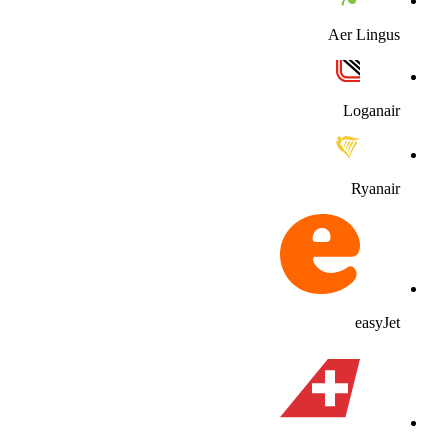
Aer Lingu
Loganai
Ryanai
easyJe