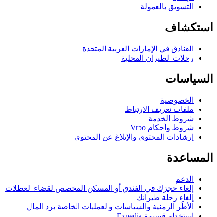
لتسويق بالعمولة
كشاف
لفنادق في الإمارات العربية المتحدة
حلات الطيران المحلية
اسات
لخصوصية
لفات تعريف الارتباط
روط الخدمة
روط وأحكام Vrbo
رشادات المحتوى والإبلاغ عن المحتوى
اعدة
لدعم
لغاء حجزك في الفندق أو المسكن المخصص لقضاء العطلات
لغاء رحلة طيرانك
لأطُر الزمنية والسياسات والعمليات الخاصة برد المال
ستخدام قسيمة Expedia