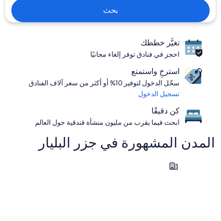
بحث
تغيُّر خططك
احجز في فنادق توفر إلغاء مجانيًا
استرخِ واستمتع
سجّل الدخول لتوفير 10% أو أكثر من سعر آلاف الفنادق
تسجيل الدخول
كن دقيقًا
ابحث فيما يقرب من مليون منشأة فندقية حول العالم
المدن المشهورة في ⁦جزر البليار⁩
بوينسا