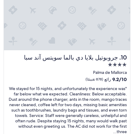
s
k
w
و
b
e
.
o
ل
o
u
T
f
م
n
m
o
t
ي
e
a
l
h
ت
n
m
l
e
م
g
b
e
s
ت
é
i
Z
e
ع
n
e
i
a
و
é
n
m
,
ي
r
t
جروبوتيل بلايا دي بالما سويتس آند سبا
m
10. جروبوتيل بلايا دي بالما سويتس آند سبا
a
ض
a
e
e
n
ي
l
مكان
t
r
i
"
.
إقامة
r
Palma de Mallorca
,
n
P
a
مصنف
n
9.2
f
9.2/10
رائع
(878 تقييمًا)
o
n
e
بـ
من
i
u
q
"
"We stayed for 15 nights, and unfortunately the experience was
t
10،
n
4.0
r
u
W
far below what we expected. Cleanliness: Below acceptable.
t
رائع،
i
نجوم
l
i
e
Dust around the phone charger, ants in the room, mango traces
e
(878
t
a
l
s
never cleaned, coffee left for two days, missing basic amenities
s
تقييمًا)
y
c
o
t
such as toothbrushes, laundry bags and tissues, and even torn
f
p
h
e
a
towels. Service: Staff were generally careless, unhelpful and
r
o
a
d
y
often rude. Despite staying 15 nights, many would walk past
e
o
m
i
e
without even greeting us. The AC did not work for the first
u
l
b
s
d
three...
n
o