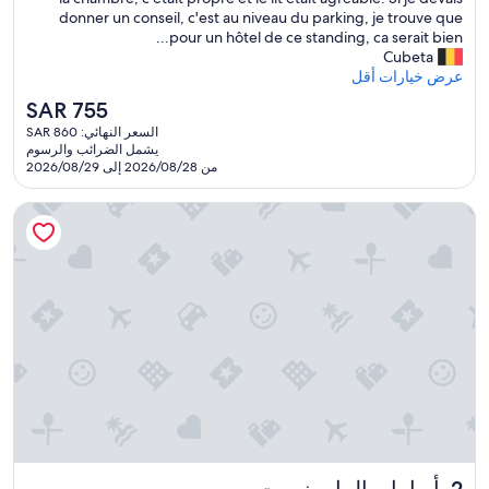
e
donner un conseil, c'est au niveau du parking, je trouve que
a
pour un hôtel de ce standing, ca serait bien...
u
Cubeta
c
عرض خيارات أقل
o
السعر
SAR 755
u
الحالي
السعر النهائي: SAR 860
p
هو
يشمل الضرائب والرسوم
a
SAR
من 2026/08/28 إلى 2026/08/29
p
755
p
أوبامار بالما ريزورت
r
é
c
i
é
l
'
h
ô
t
e
l
,
p
أوبامار بالما ريزورت
2. أوبامار بالما ريزورت
o