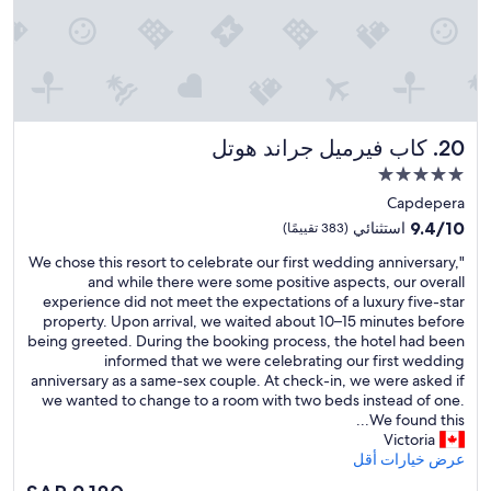
c
e
e
o
r
r
u
a
e
l
l
g
d
l
e
h
,
n
e
t
e
a
كاب فيرميل جراند هوتل
20. كاب فيرميل جراند هوتل
h
r
r
e
a
مكان
m
h
l
إقامة
u
Capdepera
o
l
s
مصنف
t
9.4
9.4/10
استثنائي
(383 تقييمًا)
y
i
بـ
e
من
c
c
"
"We chose this resort to celebrate our first wedding anniversary,
l
10،
5.0
a
f
W
and while there were some positive aspects, our overall
,
استثنائي،
نجوم
r
r
e
experience did not meet the expectations of a luxury five-star
s
(383
e
o
c
property. Upon arrival, we waited about 10–15 minutes before
t
تقييمًا)
l
m
h
being greeted. During the booking process, the hotel had been
a
e
d
o
informed that we were celebrating our first wedding
f
s
o
s
anniversary as a same-sex couple. At check-in, we were asked if
f
s
w
e
we wanted to change to a room with two beds instead of one.
a
,
n
t
We found this...
n
u
s
h
Victoria
d
n
t
i
عرض خيارات أقل
l
h
a
s
o
e
السعر