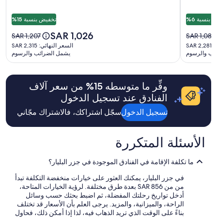
نجمات
.
w
s
ومدى
m
e
t
التوفر
 بنسبة 6%
تخفيض بنسبة 15%
.
d
a
عرضة
,
d
السعر
SAR 1,026
y
للتغيير.
السعر
السعر
SAR 1,207
SAR 1,084
w
i
الحالي
i
قد
القديم
القديم
السعر
SAR
السعر النهائي: SAR 2,315
h
n
هو
n
تسري
هو
هو
ئب والرسوم
يشمل الضرائب والرسوم
النهائي:
i
g
SAR
g
شروط
SAR
SAR
SAR
c
a
1,026
1
إضافية.
1,207،
1,084،
2,315
h
n
5
اطلع
اطلع
w
n
وفِّر ما متوسطه ⁦15⁩% من سعر آلاف
n
على
على
a
i
i
المزيد
الفنادق عند تسجيل الدخول
المزيد
s
v
g
من
من
a
e
تسجيل الدخول
سجّل اشتراكك، فالاشتراك مجّاني
h
المعلومات
المعلومات
l
r
t
عن
عن
i
s
s
السعر
السعر
t
a
الأسئلة المتكررة
,
المعتاد.
المعتاد.
t
r
m
l
y
a
e
,
ما تكلفة الإقامة في الفنادق الموجودة في جزر البليار؟
n
d
a
y
i
في جزر البليار، يمكنك العثور على خيارات منخفضة التكلفة تبدأ
n
w
s
من من SAR 856 بعدة طرق مختلفة. لرؤية الخيارات المتاحة،
d
o
t
أدخل تواريخ رحلتك المفضلة، ثم اضبط بحثك حسب وسائل
w
u
u
الراحة، والميزانية، والمزيد. يرجى العلم بأن الأسعار قد تختلف
h
l
r
بناءً على الوقت الذي تريد الذهاب فيه، لذا إذا أمكن ذلك، فحاول
i