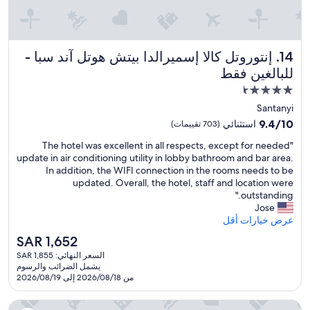
o
r
r
m
u
o
.
n
u
W
h
n
e
إنتوروتل كالا إسميرالدا بيتش هوتل آند سبا - للبالغين فقط
14. إنتوروتل كالا إسميرالدا بيتش هوتل آند سبا -
ô
d
e
t
للبالغين فقط
t
n
e
h
j
مكان
l
e
o
إقامة
d
Santanyi
p
y
e
مصنف
9.4
9.4/10
h
استثنائي
(703 تقييمات)
e
c
بـ
من
o
d
e
"
"The hotel was excellent in all respects, except for needed
10،
4.5
n
t
s
T
update in air conditioning utility in lobby bathroom and bar area.
استثنائي،
e
نجمة
w
t
h
In addition, the WIFI connection in the rooms needs to be
(703
c
o
a
e
updated. Overall, the hotel, staff and location were
تقييمات)
h
d
n
h
outstanding."
a
i
d
o
Jose
r
n
i
t
عرض خيارات أقل
g
n
n
e
e
السعر
e
SAR 1,652
g
l
r
الحالي
r
,
السعر النهائي: SAR 1,855
w
,
هو
s
يشمل الضرائب والرسوم
c
a
a
SAR
a
من 2026/08/18 إلى 2026/08/19
a
s
n
1,652
t
s
e
t
t
تي الي يران باهيا هوتل آند أبارتمنتس
e
x