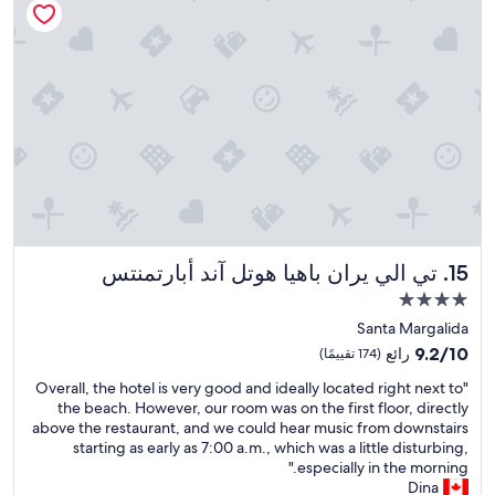
s
h
r
c
i
e
a
e
n
s
i
l
t
e
t
l
h
a
b
e
e
f
i
n
r
o
e
t
o
o
n
i
o
d
.
n
m
r
.
a
,
e
.
l
m
s
l
a
t
r
n
a
تي الي يران باهيا هوتل آند أبارتمنتس
15. تي الي يران باهيا هوتل آند أبارتمنتس
e
g
u
s
o
مكان
r
p
t
إقامة
a
Santa Margalida
e
r
n
مصنف
9.2
c
9.2/10
رائع
(174 تقييمًا)
a
t
بـ
من
t
c
a
"
"Overall, the hotel is very good and ideally located right next to
10،
s
4.0
e
n
O
the beach. However, our room was on the first floor, directly
رائع،
,
نجوم
s
d
v
above the restaurant, and we could hear music from downstairs
(174
e
n
b
e
starting as early as 7:00 a.m., which was a little disturbing,
تقييمًا)
x
e
o
r
especially in the morning."
c
v
t
a
Dina
e