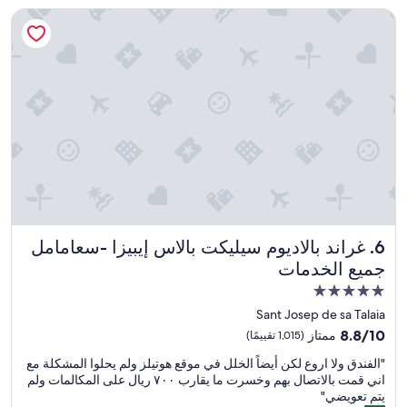
o
a
غراند بالاديوم سيليكت بالاس إيبيزا -سعامامل جميع الخدمات
t
n
h
t
i
e
n
t
g
à
l
l
e
'
s
é
s
c
t
o
h
u
a
t
n
e
s
d
غراند بالاديوم سيليكت بالاس إيبيزا -سعامامل جميع الخدمات
6. غراند بالاديوم سيليكت بالاس إيبيزا -سعامامل
p
e
e
جميع الخدمات
n
c
o
مكان
t
s
إقامة
a
Sant Josep de sa Talaia
d
c
مصنف
8.8
e
8.8/10
ممتاز
(1,015 تقييمًا)
u
بـ
من
m
l
"
"الفندق ولا اروع لكن أيضاً الخلل في موقع هوتيلز ولم يحلوا المشكلة مع
10،
a
5.0
a
ا
اني قمت بالاتصال بهم وخسرت ما يقارب ٧٠٠ ريال على المكالمات ولم
ممتاز،
n
نجوم
r
ل
يتم تعويضي"
(1,015
d