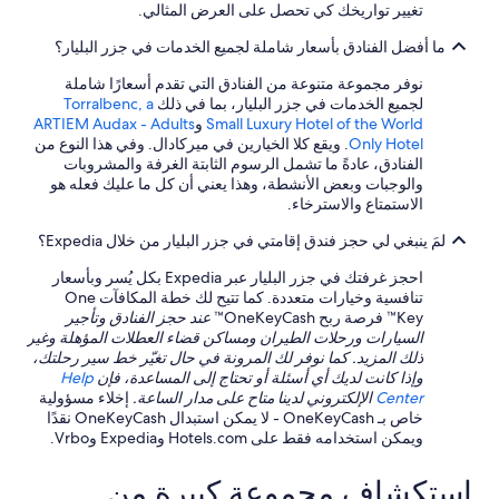
d
b
تغيير تواريخك كي تحصل على العرض المثالي.
l
w
i
e
a
ما أفضل الفنادق بأسعار شاملة لجميع الخدمات في جزر البليار؟
n
t
l
g
h
k
نوفر مجموعة متنوعة من الفنادق التي تقدم أسعارًا شاملة
,
e
p
لجميع الخدمات في جزر البليار، بما في ذلك
Torralbenc, a
e
r
a
Small Luxury Hotel of the World
و
ARTIEM Audax - Adults
s
e
s
Only Hotel
. ويقع كلا الخيارين في ميركادال. وفي هذا النوع من
p
w
t
الفنادق، عادةً ما تشمل الرسوم الثابتة الغرفة والمشروبات
e
e
w
والوجبات وبعض الأنشطة، وهذا يعني أن كل ما عليك فعله هو
c
r
i
الاستمتاع والاسترخاء.
i
e
t
a
s
لمَ ينبغي لي حجز فندق إقامتي في جزر البليار من خلال Expedia؟
h
l
o
o
l
m
احجز غرفتك في جزر البليار عبر Expedia بكل يُسر وبأسعار
u
y
e
تنافسية وخيارات متعددة. كما تتيح لك خطة المكافآت One
t
i
p
Key™ فرصة ربح OneKeyCash™
عند حجز الفنادق وتأجير
e
n
o
السيارات ورحلات الطيران ومساكن قضاء العطلات المؤهلة وغير
v
t
s
ذلك المزيد. كما نوفر لك المرونة في حال تغيّر خط سير رحلتك،
e
h
i
وإذا كانت لديك أي أسئلة أو تحتاج إلى المساعدة، فإن
Help
n
e
t
Center
الإلكتروني لدينا متاح على مدار الساعة.
إخلاء مسؤولية
g
m
i
خاص بـ OneKeyCash - لا يمكن استبدال OneKeyCash نقدًا
r
o
v
ويمكن استخدامه فقط على Hotels.com وExpedia وVrbo.
e
r
e
e
n
a
t
استكشاف مجموعة كبيرة من
i
s