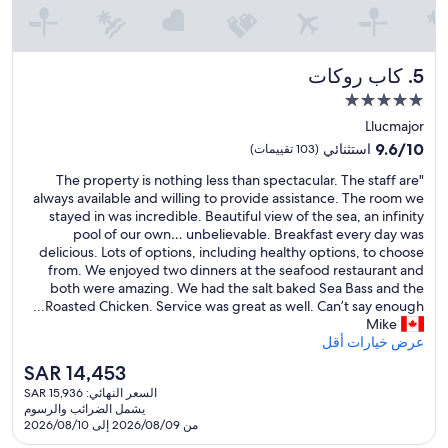
.
L
e
p
كاب روكات
5. كاب روكات
e
r
مكان
s
إقامة
Llucmajor
o
مصنف
9.6
9.6/10
n
استثنائي
(103 تقييمات)
بـ
من
n
"
"The property is nothing less than spectacular. The staff are
10،
5.0
e
T
always available and willing to provide assistance. The room we
استثنائي،
l
نجوم
h
stayed in was incredible. Beautiful view of the sea, an infinity
(103
é
e
pool of our own… unbelievable. Breakfast every day was
تقييمات)
t
p
delicious. Lots of options, including healthy options, to choose
a
r
from. We enjoyed two dinners at the seafood restaurant and
i
o
both were amazing. We had the salt baked Sea Bass and the
t
p
Roasted Chicken. Service was great as well. Can’t say enough...
a
e
Mike
c
r
عرض خيارات أقل
c
t
u
السعر
SAR 14,453
y
e
الحالي
السعر النهائي: SAR 15,936
i
i
هو
يشمل الضرائب والرسوم
s
l
SAR
من 2026/08/09 إلى 2026/08/10
n
l
14,453