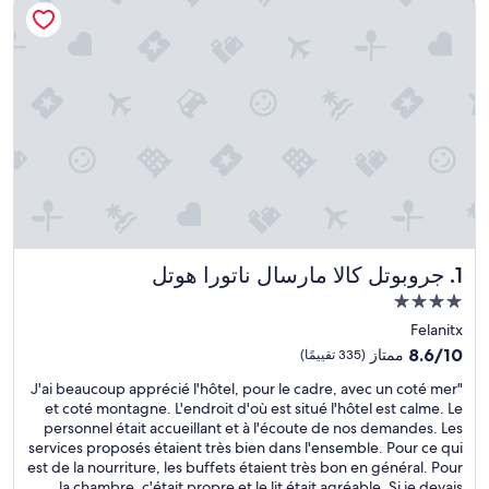
جروبوتل كالا مارسال ناتورا هوتل
1. جروبوتل كالا مارسال ناتورا هوتل
مكان
إقامة
Felanitx
مصنف
8.6
8.6/10
ممتاز
(335 تقييمًا)
بـ
من
"
"J'ai beaucoup apprécié l'hôtel, pour le cadre, avec un coté mer
10،
4.0
J
et coté montagne. L'endroit d'où est situé l'hôtel est calme. Le
ممتاز،
نجوم
'
personnel était accueillant et à l'écoute de nos demandes. Les
(335
a
services proposés étaient très bien dans l'ensemble. Pour ce qui
تقييمًا)
i
est de la nourriture, les buffets étaient très bon en général. Pour
b
la chambre, c'était propre et le lit était agréable. Si je devais