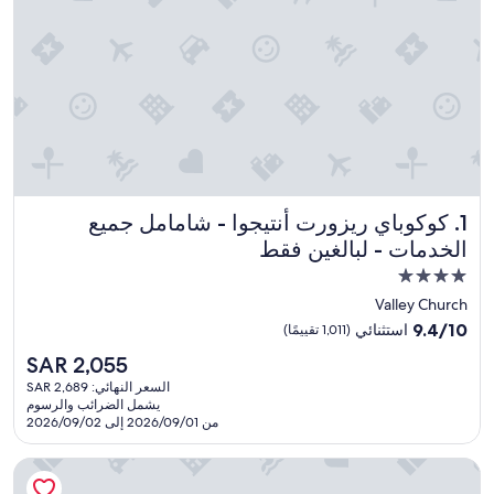
كوكوباي ريزورت أنتيجوا - شامامل جميع الخدمات - لبالغين فقط
1. كوكوباي ريزورت أنتيجوا - شامامل جميع
الخدمات - لبالغين فقط
مكان
إقامة
Valley Church
مصنف
9.4
9.4/10
استثنائي
(1,011 تقييمًا)
بـ
من
السعر
SAR 2,055
10،
4.0
الحالي
استثنائي،
السعر النهائي: SAR 2,689
نجوم
هو
يشمل الضرائب والرسوم
(1,011
SAR
من 2026/09/01 إلى 2026/09/02
تقييمًا)
2,055
هاوكسبيل ريزورت أنتيجوا