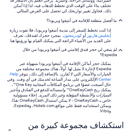
الميزانية، ووسائل الراحة، والمزيد. يرجى العلم بأن الأسعار قد
t
l
تختلف بناءً على الوقت الذي تخطط للذهاب فيه، لذا إذا أمكن
f
o
ذلك، فحاول تغيير تواريخك كي تحصل على العرض المثالي.
o
w
r
e
ما أفضل منطقة للإقامة في أنتيغوا وبربودا؟
u
d
s
إذا كنت تخطط للسفر إلى مدينة أنتيغوا وبربودا، فلا تفوت زيارة
u
.
إنجليش هاربور
أو
كودرينجتون
. بمجرد حجزك لفندقك، تعرف
p
A
على العديد من الأشياء الرائعة التي يمكنك القيام بها ورؤيتها هنا.
t
l
o
i
لمَ ينبغي لي حجز فندق إقامتي في أنتيغوا وبربودا من خلال
h
s
Expedia؟
e
h
l
يمكنك حجز أماكن الإقامة في أنتيغوا وبربودا بسهولة عبر
a
p
Expedia لإجازة لا مثيل لها. أولاً، هناك مجموعة مختلفة من
,
w
الخيارات والأسعار التي لا تُقارن. بالإضافة إلى ذلك، يتوفر
Help
M
i
Center
الإلكتروني على مدار الساعة لخدمتك في أي وقت. وفي
a
t
حال أصبحت عضوًا في برنامج المكافآت المجانية One Key™،
r
h
يمكنك ربح OneKeyCash™
واستبداله للدفع في الفنادق وتأجير
k
r
السيارات والأنشطة المؤهلة وغير ذلك المزيد.
إخلاء مسؤولية
i
o
خاص بـ OneKeyCash - لا يمكن استبدال OneKeyCash نقدًا،
e
o
ويمكن استخدامه فقط على مواقع Hotels.com، وExpedia،
,
m
وVrbo.
L
o
a
p
n
استكشاف مجموعة كبيرة من
t
i
i