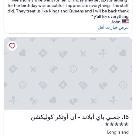
10،
5.0
M
for her birthday was beautiful. I appreciate everything. The staff
استثنائي،
نجوم
e
did. They treat us like Kings and Queens and I will be back thank
(132
a
y’all for everything."
تقييمًا)
n
John
d
عرض خيارات أقل
m
y
جمبي باي أيلاند - آن أوتكر كوليكشن
w
i
f
e
w
e
n
t
f
o
r
h
e
r
جمبي باي أيلاند - آن أوتكر كوليكشن
15. جمبي باي أيلاند - آن أوتكر كوليكشن
b
مكان
i
إقامة
r
Long Island