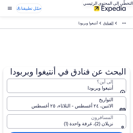
التخطّي إلى المحتوى الرئيسي
حمّل تطبيقنا
الفنادق
أنتيغوا وبربودا
البحث عن فنادق في أنتيغوا وبربودا
إلى أين؟
أنتيغوا وبربودا
التواريخ
الاثنين، ٢٤ أغسطس - الثلاثاء، ٢٥ أغسطس
المسافرون
نزيلان (2)، غرفة واحدة (1)