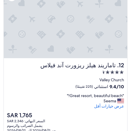
تقييمًا)
تاماريند هيلز ريزورت آند فيلاس
12. تاماريند هيلز ريزورت آند فيلاس
مكان
إقامة
Valley Church
مصنف
9.4
9.4/10
استثنائي
(225 تقييمًا)
بـ
من
"
"Great resort, beautiful beach!"
10،
4.5
G
Seema
استثنائي،
نجمة
r
عرض خيارات أقل
(225
e
تقييمًا)
السعر
SAR 1,765
a
الحالي
السعر النهائي: SAR 2,346
t
هو
يشمل الضرائب والرسوم
r
SAR
من 2026/08/11 إلى 2026/08/12