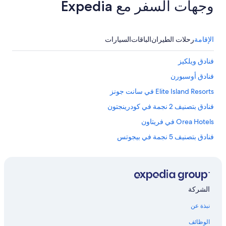
وجهات السفر مع Expedia
e
o
a
n
n
s
d
.
C
الإقامة
رحلات الطيران
الباقات
السيارات
T
a
h
r
فنادق ويلكيز
e
o
g
l
فنادق أوسبورن
r
i
o
Elite Island Resorts في سانت جونز
n
u
e
فنادق بتصنيف 2 نجمة في كودرينجتون
n
(
d
w
Orea Hotels في فريتاون
s
e
a
فنادق بتصنيف 5 نجمة في بيجوتس
c
r
o
فنادق إنجليش هاربور
e
u
m
l
فنادق بتصنيف 2 نجمة في ليبرتا
e
d
t
فنادق جزيرة لونج
g
الشركة
i
o
Rosewood Hotels في فريتاون
c
o
نبذة عن
u
n
فنادق سانت جونز
l
)
الوظائف
o