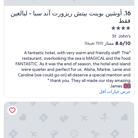
r
i
h
b
e
أوشين بوينت بيتش ريزورت آند سبا - لبالغين فقط
16. أوشين بوينت بيتش ريزورت آند سبا - لبالغين
l
r
e
فقط
b
.
مكان
i
T
r
إقامة
o
St. John's
t
p
مصنف
8.6
8.6/10
ممتاز
(720 تقييمًا)
h
n
بـ
من
d
o
"
"A fantastic hotel, with very warm and friendly staff. The
10،
4.0
a
t
A
restaurant, overlooking the sea is MAGICAL and the food
ممتاز،
نجوم
y
c
f
FANTASTIC. As it was the end of season, the hotel and island
(720
w
h
a
were quieter and perfect for us. Alisha, Markie, Lanie and
تقييمًا)
a
.
n
Caroline (we could go on) all deserve a special mention and
s
T
t
thank you. They all made our stay amazing."
b
h
a
James
e
e
s
عرض خيارات أقل
a
f
t
u
o
i
كيونا بيتش - شامامل جميع الخدمات - كي يبلز فقط
t
o
c
i
d
h
f
i
o
u
n
t
l
c
e
.
r
l