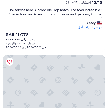
t
مصنف
10.0
10/10
استثنائي
(27 تقييمًا)
h
بـ
من
d
"
"The service here is incredible. Top notch. The food incredible.
10،
5.0
a
T
Special touches. A beautiful spot to relax and get away from all.
استثنائي،
نجوم
y
h
"
(27
t
e
Casey
تقييمًا)
h
s
عرض خيارات أقل
e
e
السعر
SAR 11,078
y
r
الحالي
s
السعر النهائي: SAR 14,106
v
هو
e
يشمل الضرائب والرسوم
i
SAR
من 2026/08/11 إلى 2026/08/12
t
c
11,078
u
e
p
أوشين بوينت بيتش ريزورت آند سبا - لبالغين فقط
h
s
e
o
r
m
e
e
i
t
s
h
i
i
n
n
c
g
r
f
e
o
d