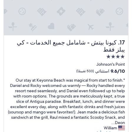
I
e
,
a
d
w
p
i
i
p
b
t
r
l
h
e
e
v
c
.
e
i
S
r
كيونا بيتش - شامامل جميع الخدمات - كي يبلز فقط
17. كيونا بيتش - شامامل جميع الخدمات - كي
a
p
y
يبلز فقط
t
e
w
e
c
a
مكان
e
i
r
إقامة
Johnson's Point
v
a
m
مصنف
e
9.6
9.6/10
استثنائي
l
(533 تقييمًا)
a
بـ
r
من
t
n
"
"Our stay at Keyonna Beach was magical from start to finish.
y
10،
4.0
o
d
O
Daniel and Rocky welcomed us warmly — Rocky handled every
t
استثنائي،
u
نجوم
f
u
resort need seamlessly, and Daniel even followed up to help
h
(533
c
r
r
with room options. The grounds are meticulously kept, a true
i
تقييمًا)
h
i
s
slice of Antigua paradise. Breakfast, lunch, and dinner were
n
e
e
t
excellent every day, along with fantastic drinks and fresh juices
g
s
n
a
(soursop and mango were favorites!). Jean made a delicious fish
.
.
d
y
sandwich at the grill, Raul mixed a fantastic Scooby Snack, and
T
A
l
a
Deon...
h
b
y
t
William
e
e
s