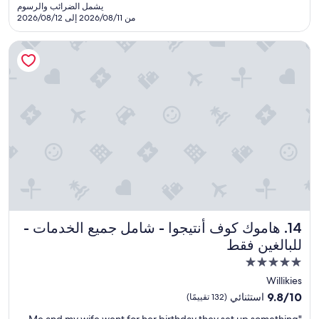
هو
يشمل الضرائب والرسوم
(369
SAR
من 2026/08/11 إلى 2026/08/12
تقييمًا)
1,478
هاموك كوف أنتيجوا - شامل جميع الخدمات - للبالغين فقط
هاموك كوف أنتيجوا - شامل جميع الخدمات - للبالغين فقط
14. هاموك كوف أنتيجوا - شامل جميع الخدمات -
للبالغين فقط
مكان
إقامة
Willikies
مصنف
9.8
9.8/10
استثنائي
(132 تقييمًا)
بـ
من
"
"Me and my wife went for her birthday they set up something