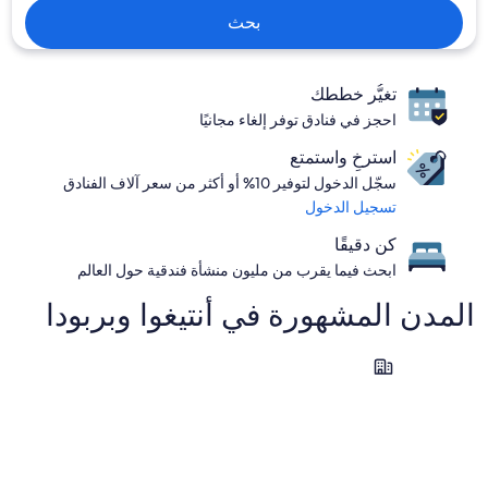
بحث
تغيُّر خططك
احجز في فنادق توفر إلغاء مجانيًا
استرخِ واستمتع
سجّل الدخول لتوفير 10% أو أكثر من سعر آلاف الفنادق
تسجيل الدخول
كن دقيقًا
ابحث فيما يقرب من مليون منشأة فندقية حول العالم
المدن المشهورة في ⁦أنتيغوا وبربودا⁩
مامورا باي