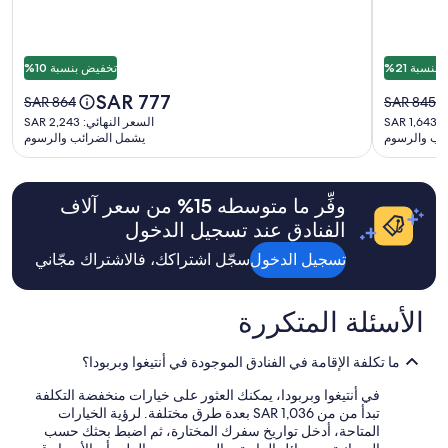
Getaway
s
بالغين.
a
l
الأسعار
m
a
ومدى
l
n
التوفر
e
نسبة 21%
تخفيض بنسبة 10%
d
عرضة
s
w
السعر
SAR 777
للتغيير.
السعر
السعر
s
SAR 864
SAR 845
e
الحالي
قد
القديم
القديم
l
السعر
SAR
السعر النهائي: SAR 2,243
r
هو
تسري
هو
هو
y
ئب والرسوم
يشمل الضرائب والرسوم
النهائي:
e
SAR
شروط
SAR
SAR
,
SAR
q
777
إضافية.
864،
845،
a
2,243
u
اطلع
اطلع
n
i
وفِّر ما متوسطه ⁦15⁩% من سعر آلاف
على
على
d
e
المزيد
الفنادق عند تسجيل الدخول
المزيد
D
t
من
من
a
e
تسجيل الدخول
سجّل اشتراكك، فالاشتراك مجّاني
المعلومات
المعلومات
n
r
عن
عن
i
a
السعر
السعر
e
n
الأسئلة المتكررة
المعتاد.
المعتاد.
l
d
e
p
v
e
ما تكلفة الإقامة في الفنادق الموجودة في أنتيغوا وبربودا؟
e
r
n
في أنتيغوا وبربودا، يمكنك العثور على خيارات منخفضة التكلفة
f
f
تبدأ من من SAR 1,036 بعدة طرق مختلفة. لرؤية الخيارات
e
o
المتاحة، أدخل تواريخ سفرك المختارة، ثم اضبط بحثك حسب
c
l