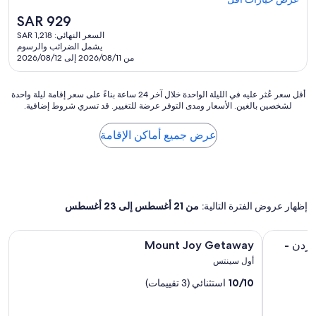
(536
y
.
v
e
تقييمًا)
السعر
SAR 929
h
"
e
n
الحالي
a
السعر النهائي: SAR 1,218
l
d
هو
n
يشمل الضرائب والرسوم
y
o
SAR
d
من 2026/08/11 إلى 2026/08/12
h
f
929
l
o
s
e
t
e
أقل
أقل سعر عُثر عليه في الليلة الواحدة خلال آخر 24 ساعة بناءً على سعر إقامة ليلة واحدة
d
e
a
لشخصين بالغين. الأسعار ومدى التوفر عرضة للتغيير. قد تسري شروط إضافية.
سعر
e
l
s
عُثر
v
"
o
عليه
e
عرض جميع أماكن الإقامة
n
في
r
,
الليلة
y
t
الواحدة
r
h
خلال
e
e
آخر
s
h
إظهار عروض الفترة التالية:
من 21 أغسطس إلى 23 أغسطس
24
o
o
ساعة
r
t
بناءً
t
معرض
 أريا 5 مينس فروم ذا بيتش
Mount Joy Getaway
e
اردن -
Mount Joy Getaway
على
n
الصور
l
سعر
e
أول سينتس
a
لـ
إقامة
e
n
10/10
استثنائي (3 تقييمات)
Mount
ليلة
d
d
واحدة
s
Joy
i
لشخصين
e