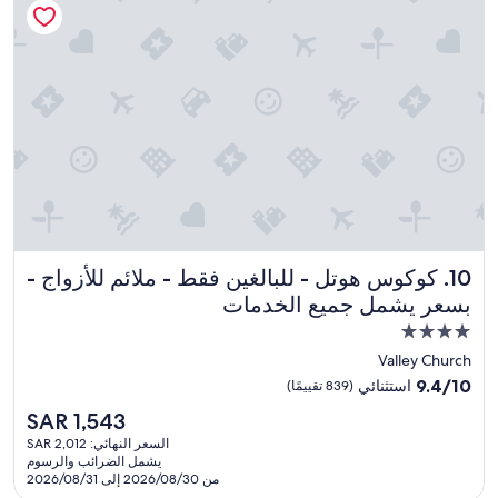
t
a
f
f
,
g
r
e
a
t
p
o
o
كوكوس هوتل - للبالغين فقط - ملائم للأزواج - بسعر يشمل جميع 
10. كوكوس هوتل - للبالغين فقط - ملائم للأزواج -
l
s
بسعر يشمل جميع الخدمات
,
مكان
f
إقامة
Valley Church
o
مصنف
o
9.4
9.4/10
استثنائي
(839 تقييمًا)
d
بـ
من
السعر
SAR 1,543
a
10،
4.0
الحالي
m
استثنائي،
السعر النهائي: SAR 2,012
نجوم
هو
a
يشمل الضرائب والرسوم
(839
SAR
z
من 2026/08/30 إلى 2026/08/31
تقييمًا)
1,543