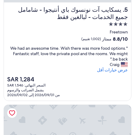
h
n
i
يسكايب آت نونسوك باي أنتيجوا - شامامل جميع الخدمات - لبالغين
5. يسكايب آت نونسوك باي أنتيجوا - شامامل
t
s
e
جميع الخدمات - لبالغين فقط
c
r
l
مكان
t
e
إقامة
Freetown
a
a
مصنف
i
n
8.8
8.8/10
ممتاز
(1,002 تقييم)
n
بـ
a
من
"
"We had an awesome time. Wish there was more food options.
m
n
10،
4.0
W
Fantastic staff, love the private pool and the rooms. We might
e
d
ممتاز،
نجوم
e
be back."
n
w
(1,002
h
Craig
t
a
تقييم)
a
عرض خيارات أقل
i
t
d
s
e
السعر
SAR 1,284
a
n
r
الحالي
السعر النهائي: SAR 1,546
n
e
i
هو
يشمل الضرائب والرسوم
a
e
s
SAR
من 2026/09/01 إلى 2026/09/02
w
d
c
1,284
e
e
l
جولي بيتش أنتيجوا - شا امل جميع الخدمات
s
d
e
o
"
a
m
r
e
.
t
W
i