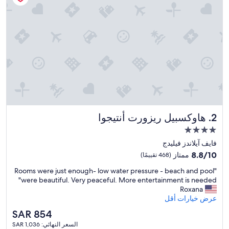
هاوكسبيل ريزورت أنتيجوا
2. هاوكسبيل ريزورت أنتيجوا
مكان
إقامة
فايف آيلاندز فيليدج
مصنف
8.8
8.8/10
ممتاز
(468 تقييمًا)
بـ
من
"
"Rooms were just enough- low water pressure - beach and pool
10،
4.0
R
were beautiful. Very peaceful. More entertainment is needed"
ممتاز،
نجوم
o
Roxana
(468
o
عرض خيارات أقل
تقييمًا)
m
السعر
SAR 854
s
الحالي
السعر النهائي: SAR 1,036
w