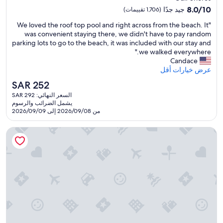
مصنف
8.0
w
8.0/10
جيد جدًا
(1,706 تقييمات)
بنجمتين
من
h
"
"We loved the roof top pool and right across from the beach. It
10،
o
2.0
W
was convenient staying there, we didn't have to pay random
جيد
l
e
parking lots to go to the beach, it was included with our stay and
جدًا،
e
l
we walked everywhere."
(1,706
s
o
Candace
تقييمات)
t
v
عرض خيارات أقل
a
e
y
السعر
SAR 252
d
.
الحالي
السعر النهائي: SAR 292
t
M
هو
يشمل الضرائب والرسوم
h
y
SAR
من 2026/09/08 إلى 2026/09/09
e
s
252
r
i
سليب إن أورانج بيتش
o
s
o
t
f
e
t
r
o
w
p
a
p
s
o
e
o
m
l
b
a