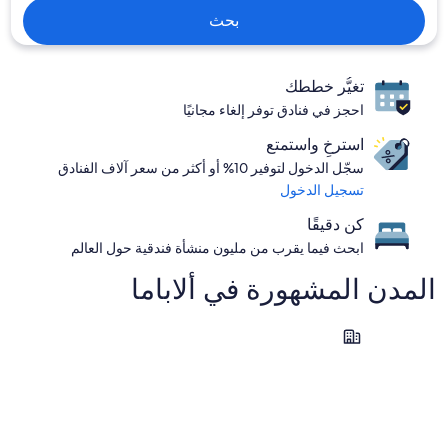
بحث
تغيُّر خططك
احجز في فنادق توفر إلغاء مجانيًا
استرخِ واستمتع
سجّل الدخول لتوفير 10% أو أكثر من سعر آلاف الفنادق
تسجيل الدخول
كن دقيقًا
ابحث فيما يقرب من مليون منشأة فندقية حول العالم
المدن المشهورة في ⁦ألاباما⁩
فولي