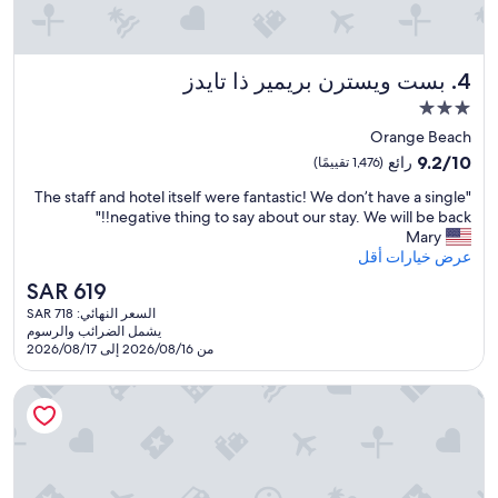
o
.
l
I
d
t
h
بست ويسترن بريمير ذا تايدز
4. بست ويسترن بريمير ذا تايدز
w
e
a
r
مكان
s
b
إقامة
Orange Beach
c
r
مصنف
o
9.2
9.2/10
رائع
(1,476 تقييمًا)
e
بـ
n
من
a
"
"The staff and hotel itself were fantastic! We don’t have a single
v
10،
3.0
k
T
negative thing to say about our stay. We will be back!!"
e
رائع،
f
نجوم
h
Mary
n
(1,476
a
e
عرض خيارات أقل
i
تقييمًا)
s
s
e
t
السعر
SAR 619
t
n
w
الحالي
السعر النهائي: SAR 718
a
t
a
هو
يشمل الضرائب والرسوم
f
s
s
SAR
من 2026/08/16 إلى 2026/08/17
f
t
n
619
a
a
o
ذا لودج آت جالف ستيت بارك، إيه هيلتون هوتل
n
y
t
d
i
i
h
n
n
o
g
c
t
t
l
e