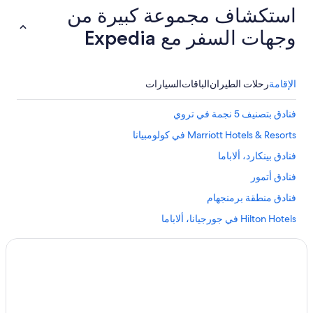
e
استكشاف مجموعة كبيرة من
r
وجهات السفر مع Expedia
e
c
o
v
الإقامة
رحلات الطيران
الباقات
السيارات
e
r
y
فنادق بتصنيف 5 نجمة في تروي
.
B
Marriott Hotels & Resorts في كولومبيانا
y
فنادق بينكارد، ألاباما
t
h
فنادق أتمور
e
t
فنادق منطقة برمنجهام
i
Hilton Hotels في جورجيانا، ألاباما
m
e
فنادق بتصنيف 5 نجمة في مونتجمري
w
e
فنادق Best Western في ويتومبكا
g
فنادق مونتجمري
o
t
فنادق كوتونوود
d