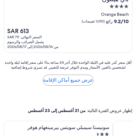
h
f
m
مكان
r
r
o
إقامة
o
e
Orange Beach
r
o
s
مصنف
n
9.2
9.2/10
رائع
(1,010 تقييمات)
m
h
i
بـ
من
,
السعر
!
SAR 613
n
10،
4.0
t
الحالي
"
g
رائع،
السعر النهائي: SAR 711
نجوم
h
هو
w
يشمل الضرائب والرسوم
(1,010
e
SAR
من 2026/08/16 إلى 2026/08/17
e
تقييمات)
e
613
w
l
e
e
أقل
أقل سعر عُثر عليه في الليلة الواحدة خلال آخر 24 ساعة بناءً على سعر إقامة ليلة واحدة
r
v
لشخصين بالغين. الأسعار ومدى التوفر عرضة للتغيير. قد تسري شروط إضافية.
سعر
e
a
عُثر
t
t
عليه
عرض جميع أماكن الإقامة
h
o
في
e
r
الليلة
r
w
الواحدة
e
a
خلال
.
s
آخر
"
إظهار عروض الفترة التالية:
من 21 أغسطس إلى 23 أغسطس
o
24
u
ساعة
t
بناءً
يونيفرسيتي
معرض
سونيستا سيمبلي سويتس بيرمينغهام هوفر
سونيستا سيمبلي سويتس بيرمينغهام هوفر
d
على
الصور
u
سعر
منشأة