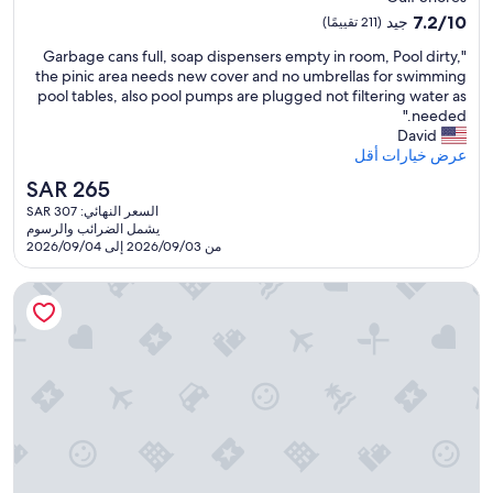
a
l
t
o
مصنف
7.2
r
7.2/10
جيد
(211 تقييمًا)
l
a
t
بـ
من
o
b
y
a
"
"Garbage cans full, soap dispensers empty in room, Pool dirty,
10،
w
2.5
e
a
w
G
the pinic area needs new cover and no umbrellas for swimming
جيد،
.
b
نجمة
n
a
a
pool tables, also pool pumps are plugged not filtering water as
(211
I
a
d
r
r
needed."
تقييمًا)
t
c
w
e
b
David
'
k
e
o
a
عرض خيارات أقل
s
!
w
f
g
r
!
السعر
a
SAR 265
i
e
e
"
الحالي
l
t
السعر النهائي: SAR 307
c
a
هو
k
w
يشمل الضرائب والرسوم
a
l
SAR
e
من 2026/09/03 إلى 2026/09/04
h
n
l
265
d
e
s
y
e
n
هوليداي إن إكسبرس أورانج بيتش ا باي آيتش جي
f
s
v
w
u
h
e
e
l
o
r
b
l
w
y
o
,
i
w
o
s
n
h
k
o
g
e
e
a
i
r
d
p
t
e
i
d
'
.
t
i