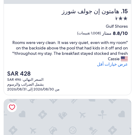
y
n
f
d
هامتون إن جولف شورز
15. هامتون إن جولف شورز
o
e
r
مكان
d
m
a
إقامة
Gulf Shores
e
n
مصنف
8.8
f
8.8/10
ممتاز
(1,008 تقييمات)
o
بـ
من
o
t
"
"Rooms were very clean. It was very quiet, even with my room
10،
r
2.5
h
R
on the backside above the pool that had kids in it off and on
ممتاز،
g
نجمة
e
o
throughout my stay. The breakfast stayed stocked and fresh!"
(1,008
o
r
o
Cassie
تقييمات)
l
o
m
عرض خيارات أقل
f
n
s
s
السعر
SAR 428
e
w
c
الحالي
.
السعر النهائي: SAR 496
e
h
هو
I
يشمل الضرائب والرسوم
r
o
SAR
w
من 2026/08/30 إلى 2026/08/31
e
o
428
a
v
l
s
منتجع بيرديدو بيتش
e
.
t
r
C
o
y
l
l
c
e
d
l
a
I
e
n
w
a