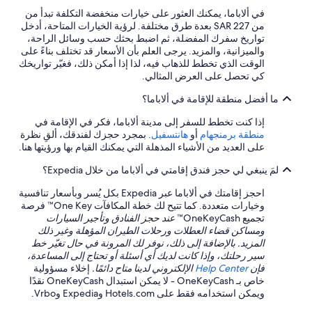
e
في ألاباما، يمكنك العثور على خيارات منخفضة التكلفة تبدأ من
b
من SAR 227 بعدة طرق مختلفة. لرؤية الخيارات المتاحة، أدخل
e
تواريخ سفرك المفضلة، ثم اضبط بحثك حسب وسائل الراحة،
e
والميزانية، والمزيد. يرجى العلم بأن الأسعار قد تختلف بناءً على
n
الوقت الذي تخطط للذهاب فيه، لذا إذا أمكن ذلك، فغيّر تواريخك
a
كي تحصل على العرض المثالي.
n
o
ما أفضل منطقة للإقامة في ألاباما؟
f
f
إذا كنت تخطط للسفر إلى مدينة ألاباما، فكر في الإقامة في
e
منطقة برمنجهام
أو
هانتسفيل
. بمجرد حجزك لفندقك، ألقِ نظرة
r
على العديد من الأشياء المذهلة التي يمكنك القيام بها ورؤيتها هنا.
f
لمَ ينبغي لي حجز فندق إقامتي في ألاباما من خلال Expedia؟
o
r
احجز إقامتك في ألاباما عبر Expedia بكل يُسر وبأسعار تنافسية
s
وخيارات متعددة. كما تتيح لك خطة المكافآت One Key™ فرصة
o
تجميع OneKeyCash™
عند حجز الفنادق وتأجير السيارات
m
ومساكن قضاء العطلات ورحلات الطيران المؤهلة وغير ذلك
e
المزيد. بالإضافة إلى ذلك، نوفر لك المرونة في حال تغيّر خط
s
سير رحلتك، وإذا كانت لديك أي أسئلة أو تحتاج إلى المساعدة،
e
فإن
Help Center
الإلكتروني لدينا متاح دائمًا.
إخلاء مسؤولية
r
خاص بـ OneKeyCash - لا يمكن استبدال OneKeyCash نقدًا
v
ويمكن استخدامه فقط على Hotels.com وExpedia وVrbo.
i
c