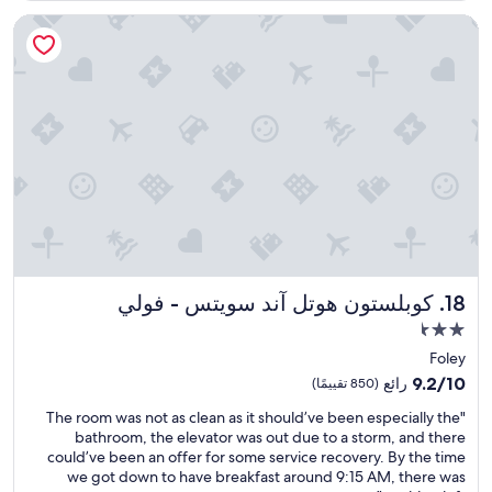
t
a
e
h
كوبلستون هوتل آند سويتس - فولي
c
v
e
i
e
p
n
r
o
o
g
o
u
o
l
r
t
t
r
a
h
o
n
a
o
y
t
m
t
h
,
h
a
r
i
d
o
n
k
o
g
كوبلستون هوتل آند سويتس - فولي
i
18. كوبلستون هوتل آند سويتس - فولي
m
"
d
w
مكان
s
a
إقامة
Foley
i
s
مصنف
n
9.2
d
9.2/10
رائع
(850 تقييمًا)
i
بـ
من
a
"
"The room was not as clean as it should’ve been especially the
t
10،
t
2.5
T
bathroom, the elevator was out due to a storm, and there
o
رائع،
e
نجمة
h
could’ve been an offer for some service recovery. By the time
f
(850
d
e
we got down to have breakfast around 9:15 AM, there was
f
تقييمًا)
b