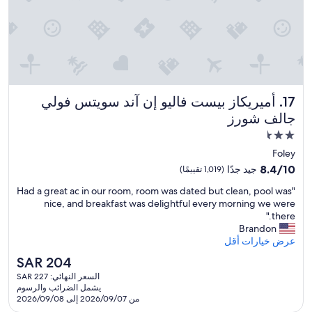
h
l
l
m
!
l
y
"
f
r
o
o
r
o
t
m
h
o
e
أميريكاز بيست فاليو إن آند سويتس فولي جالف شورز
17. أميريكاز بيست فاليو إن آند سويتس فولي
n
i
t
جالف شورز
n
h
c
مكان
e
o
إقامة
b
Foley
n
a
مصنف
8.4
8.4/10
جيد جدًا
(1,019 تقييمًا)
v
c
بـ
من
e
k
"
"Had a great ac in our room, room was dated but clean, pool was
10،
2.5
n
s
H
nice, and breakfast was delightful every morning we were
جيد
نجمة
i
i
a
there."
جدًا،
e
d
d
Brandon
(1,019
n
e
a
عرض خيارات أقل
تقييمًا)
c
a
g
e
السعر
SAR 204
b
r
b
الحالي
o
السعر النهائي: SAR 227
e
u
هو
v
يشمل الضرائب والرسوم
a
t
SAR
من 2026/09/07 إلى 2026/09/08
e
t
n
204