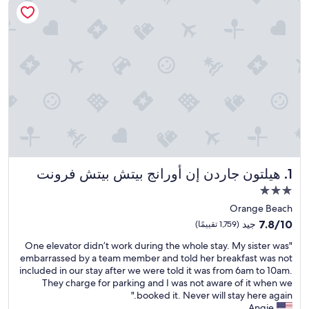
هيلتون جاردن إن أورانج بيتش بيتش فرونت
1. هيلتون جاردن إن أورانج بيتش بيتش فرونت
مكان
إقامة
Orange Beach
مصنف
7.8
7.8/10
جيد
(1,759 تقييمًا)
بـ
من
"
"One elevator didn’t work during the whole stay. My sister was
10،
3.0
O
embarrassed by a team member and told her breakfast was not
جيد،
نجوم
n
included in our stay after we were told it was from 6am to 10am.
(1,759
e
They charge for parking and I was not aware of it when we
تقييمًا)
e
booked it. Never will stay here again."
l
Angie