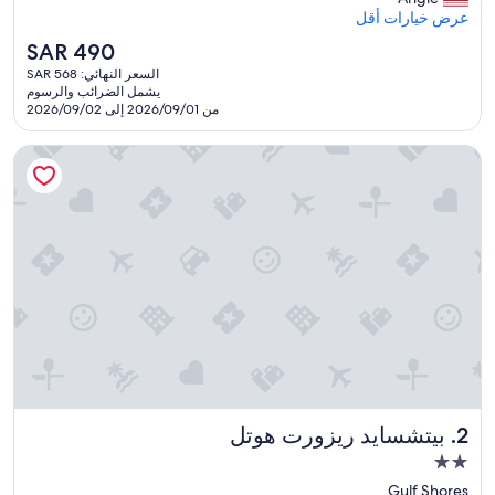
e
عرض خيارات أقل
v
السعر
SAR 490
a
الحالي
السعر النهائي: SAR 568
t
هو
يشمل الضرائب والرسوم
o
SAR
من 2026/09/01 إلى 2026/09/02
r
490
d
بيتشسايد ريزورت هوتل
i
d
n
’
t
w
o
r
k
d
u
r
i
n
بيتشسايد ريزورت هوتل
2. بيتشسايد ريزورت هوتل
g
t
مكان
h
إقامة
Gulf Shores
e