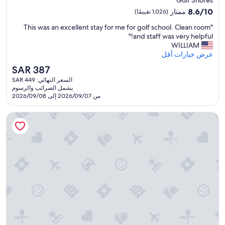
i
مصنف
8.6
8.6/10
ممتاز
(1,026 تقييمًا)
l
بـ
من
t
"
"This was an excellent stay for me for golf school. Clean room
10،
2.5
h
T
and staff was very helpful!"
ممتاز،
e
نجمة
h
WILLIAM
(1,026
n
i
عرض خيارات أقل
تقييمًا)
e
s
x
السعر
SAR 387
w
t
الحالي
السعر النهائي: SAR 449
a
m
هو
يشمل الضرائب والرسوم
s
o
SAR
من 2026/09/07 إلى 2026/09/08
a
r
387
n
n
هامتون إن جولف شورز
e
i
x
n
c
g
e
w
l
h
l
e
e
n
n
I
t
d
s
e
t
m
a
a