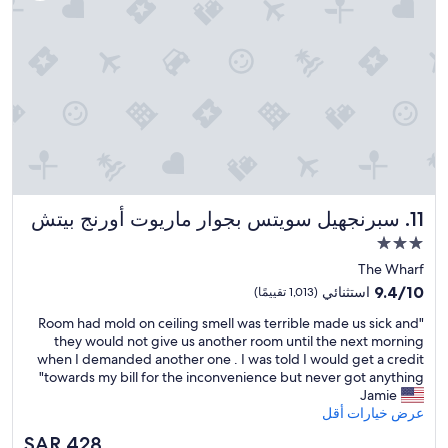
i
a
m
c
m
e
i
o
n
p
g
e
p
n
o
i
o
n
l
g
t
n
a
e
سبرنجهيل سويتس بجوار ماريوت أورنج بيتش
11. سبرنجهيل سويتس بجوار ماريوت أورنج بيتش
b
x
l
t
مكان
e
d
إقامة
The Wharf
s
o
مصنف
9.4
9.4/10
,
استثنائي
(1,013 تقييمًا)
o
بـ
من
a
r
"
"Room had mold on ceiling smell was terrible made us sick and
10،
3.0
l
,
R
they would not give us another room until the next morning
استثنائي،
s
نجوم
t
o
when I demanded another one . I was told I would get a credit
(1,013
o
h
o
towards my bill for the inconvenience but never got anything"
تقييمًا)
p
a
m
Jamie
o
t
h
عرض خيارات أقل
o
m
a
l
السعر
a
SAR 428