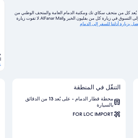
ر. يُعد كل من متحف سكاي تك ومكتبة الدمام العامة والمتحف الوطني من
أبرز المعالم الثقافية، بينما قد يرغب المسافرون الذين يتطلعون إلى التسوق في زيارة كل من بفليون الخبر وAlFanar Mall.لا تفوت زيارة
ل بزيارة أدلتنا للسفر إلى الدمام
ا
ع
التنقّل في المنطقة
محطة قطار الدمام - على بُعد 13 من الدقائق
بالسيارة
FOR LOC IMPORT