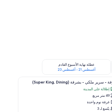
رة أغسطس 14 - أغسطس 16
تحقق من مدى التوفر لعطلة نهاية الأسبوع القادم للفترة أغسطس 21 - أغسطس 23
عطلة نهاية الأسبوع القادم
أغسطس 21 - أغسطس 23
تعراض
كمبيوتر المحمول وستائر تعتيم
أغطية فراش متميزة ومكتب ومساحة عمل للكمبيوتر 
12
 - سرير ملكي - بشرفة (Super King, Dining)
يع
إطلالة على المدينة
ر
49 متر مربع
فة
غرفة نوم واحدة
ير
يتّسع لـ 3