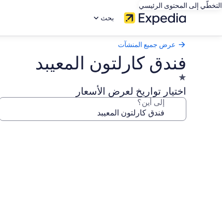
التخطّي إلى المحتوى الرئيسي
بحث
عرض جميع المنشآت
فندق كارلتون المعيبد
منشأة
فندقية
اختيار تواريخ لعرض الأسعار
مصنفة
إلى أين؟
بنجمة
واحدة
معرض
1.0
صور
فندق
كارلتون
المعيبد