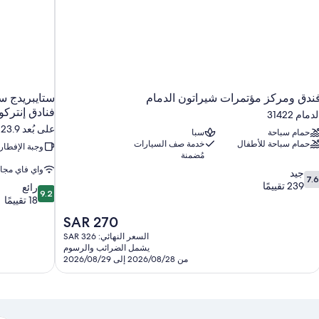
ندق ومركز مؤتمرات شيراتون الدمام
ستايبريدج س
فنادق إنتركون
لدمام 31422
على بُعد 23.9 كم من الدمام
حمام سباحة
سبا
حمام سباحة للأطفال
خدمة صف السيارات
وجبة الإفطار
مُضمنة
واي فاي مجا
7.
جيد
7.6
ن
239 تقييمًا
9.2
رائع
9.2
10،
من
18 تقييمًا
يد،
10،
السعر
SAR 270
23
رائع،
الحالي
قييمًا
السعر النهائي: SAR 326
18
هو
يشمل الضرائب والرسوم
تقييمًا
SAR
من 2026/08/28 إلى 2026/08/29
270