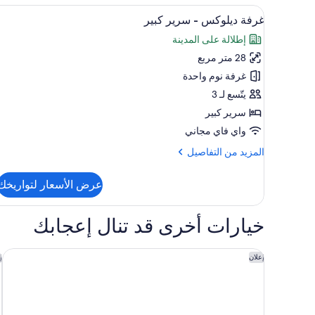
-
استعراض
أغطية فراش متميزة ومكتب ومساحة
6
غرفة
غرفة ديلوكس - سرير كبير
جميع
نوم
إطلالة على المدينة
واحدة
صور
28 متر مربع
غرفة
ديلوكس
غرفة نوم واحدة
-
يتّسع لـ 3
سرير
سرير كبير
كبير
واي فاي مجاني
المزيد
المزيد من التفاصيل
من
التفاصيل
عرض الأسعار لتواريخك
عن
غرفة
ديلوكس
خيارات أخرى قد تنال إعجابك
-
سرير
كبير
فندق فيرست جراند
ف
إعلان
إ