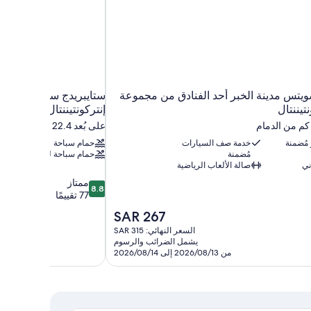
ويتس مدينة الخبر أحد الفنادق من مجموعة
ستايبريدج سويتس الخبر
تيننتال
إنتركونتيننتال
على بُعد 22.4 كم من الدمام
 مُضمنة
خدمة صف السيارات
حمام سباحة
مُضمنة
حمام سباحة للأطفال
ني
صالة الألعاب الرياضية
8.8
ممتاز
8.8
من
77 تقييمًا
10،
السعر
SAR 267
ممتاز،
الحالي
السعر النهائي: SAR 315
77
هو
يشمل الضرائب والرسوم
تقييمًا
SAR
من 2026/08/13 إلى 2026/08/14
267