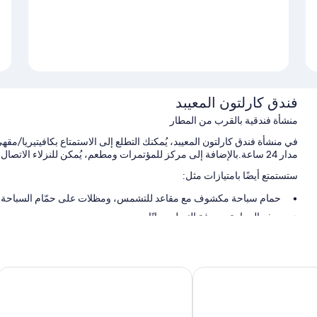
فندق كارلتون المعيبد
منشأة فندقية بالقرب من المطار
في منشأة فندق كارلتون المعيبد، يُمكنك التطلع إلى الاستمتاع بكافيتيريا/م
مدار 24 ساعة.بالإضافة إلى مركز للمؤتمرات ومطعم، يُمكن للنزلاء الاتصال بواي فاي مجاني داخل الغرفة، بسرعة 50+ ميجابايت/الثانية.
ستستمتع أيضًا بامتيازات مثل:
حمام سباحة مكشوف مع مقاعد للتشمس، ومظلات على حمّام السباحة، و
صف السيارة بمعرفة النزيل مجانًا
بوفيه فطور (برسوم إضافية)، وسرعة إنهاء إجراءات المغادرة، وسرعة إ
خزانة للأمانات في مكتب الاستقبال، وقاعة ولائم، وأثاث خارجي
ريس - الجوف
إكس واي زد فندق النجاح
سمات الغرفة
مزايا مثل قائمة الوسائد ومساحات عمل مناسبة للكمبيوتر المحمول.