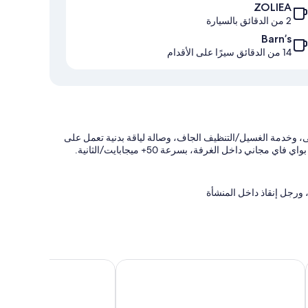
ZOLIEA
2 من الدقائق بالسيارة
Barn’s
14 من الدقائق سيرًا على الأقدام
قهى، وخدمة الغسيل/التنظيف الجاف، وصالة لياقة بدنية تعمل على
رجل إنقاذ داخل المنشأة
نهاء إجراءات الوصول
فندق الرهدن
فندق كراون بلازا الرياض التخصصي، فندق تابع لمجموعة فنادق آي إي
تقدم جميع غرف النزلاء في منشأة فندق كارلتون المعيبد وسائل راحة مثل خدمة الغرف على مدار 24 ساعة وأغطية فراش متميزة، بالإضافة إلى