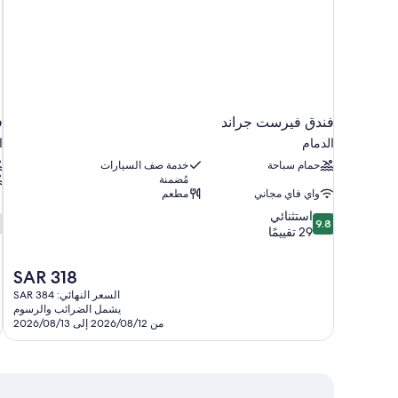
فندق فيرست جراند
ف
الدمام
ا
حمام سباحة
خدمة صف السيارات
مُضمنة
واي فاي مجاني
مطعم
6
9.8
استثنائي
9.8
من
م
29 تقييمًا
10،
استثنائي،
ج
السعر
SAR 318
9
29
الحالي
تقييمًا
ت
السعر النهائي: SAR 384
هو
يشمل الضرائب والرسوم
SAR
من 2026/08/12 إلى 2026/08/13
318