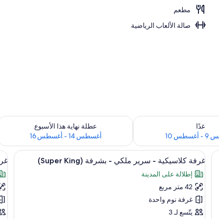
مطعم
صالة الألعاب الرياضية
 لغد للفترة أغسطس 9 - أغسطس 10
تحقق من مدى التوفر لعطلة نهاية هذا الأسبوع للفت
غدًا
عطلة نهاية هذا الأسبوع
سطس 10
أغسطس 14 - أغسطس 16
استعراض
 عمل للكمبيوتر المحمول وستائر تعتيم
اس
أغطية فراش متميزة ومكتب ومساحة عمل لل
9
غرفة كلاسيكية - سرير ملكي - بشرفة (Super King)
غرفة
جميع
جم
إطلالة على المدينة
صور
صو
42 متر مربع
غرفة
غر
كلاسيكية
-
غرفة نوم واحدة
-
سر
يتّسع لـ 3