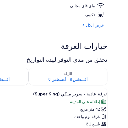
واي فاي مجاني
مطعم
تكييف
عرض الكل
خيارات الغرفة
تحقق من مدى التوفر لهذه التواريخ
تحقق من مدى التوفر لليلة للفترة أغسطس 8 - أغسطس 9
تحقق من مدى التوفر
الليلة
أغسطس 8 - أغسطس 9
أغسطس 9 - أغ
استعراض
أغطية فراش متميزة ومكتب ومساحة
8
غرفة عادية - سرير ملكي (Super King)
جميع
إطلالة على المدينة
صور
42 متر مربع
غرفة
عادية
غرفة نوم واحدة
-
يتّسع لـ 3