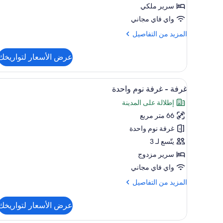
سرير
سرير ملكي
ملكي
واي فاي مجاني
(Super
المزيد
المزيد من التفاصيل
King)
من
التفاصيل
عرض الأسعار لتواريخك
عن
غرفة
عادية
استعراض
أغطية فراش متميزة ومكتب ومساحة
9
-
غرفة - غرفة نوم واحدة
جميع
سرير
إطلالة على المدينة
ملكي
صور
(Super
66 متر مربع
غرفة
King)
-
غرفة نوم واحدة
غرفة
يتّسع لـ 3
نوم
سرير مزدوج
واحدة
واي فاي مجاني
المزيد
المزيد من التفاصيل
من
التفاصيل
عرض الأسعار لتواريخك
عن
غرفة