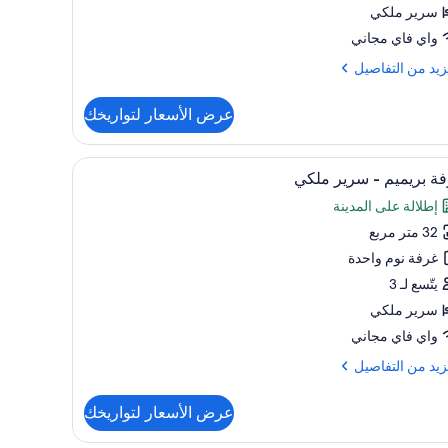
كي
سرير ملكي
واي فاي مجاني
رفة
زيد
زيد من التفاصيل
(Sup
Kin
فاصيل
عرض الأسعار لتواريخك
Dini
ة
تعراض
كمبيوتر المحمول وستائر تعتيم
أغطية فراش متميزة ومكتب ومساحة عمل للكمبيوتر 
6
ر
ة بريميم - سرير ملكي
يع
ي
إطلالة على المدينة
ر
فة
32 متر مربع
فة
(Su
ميم
غرفة نوم واحدة
Ki
Dini
يتّسع لـ 3
ير
سرير ملكي
كي
واي فاي مجاني
زيد
زيد من التفاصيل
فاصيل
عرض الأسعار لتواريخك
ة