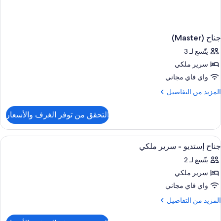
جناح (Master)
يتّسع لـ 3
سرير ملكي
واي فاي مجاني
لمزيد
المزيد من التفاصيل
ن
لتفاصيل
التحقق من توفر الغرف والأسعار
ن
ناح
(Maste
ستعراض
ملاءات للفراش لا تسبب الحساسية وألحفة
1
جناح إستديو - سرير ملكي
ميع
يتّسع لـ 2
ور
سرير ملكي
ناح
ستديو
واي فاي مجاني
لمزيد
المزيد من التفاصيل
رير
ن
لتفاصيل
لكي