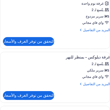
ريران
غرفة نوم واحدة
ور
زدوجان
يتّسع لـ 2
رفة
لاسيكية
سرير مزدوج
واي فاي مجاني
رير
لمزيد
المزيد من التفاصيل
زدوج
ن
لتفاصيل
التحقق من توفر الغرف والأسعار
ن
رفة
لاسيكية
ستعراض
ملاءات للفراش لا تسبب الحساسية وألحفة
1
غرفة ديلوكس - بمنظر للنهر
ميع
رير
يتّسع لـ 2
ور
زدوج
سرير ملكي
رفة
يلوكس
واي فاي مجاني
لمزيد
المزيد من التفاصيل
منظر
ن
لتفاصيل
لنهر
التحقق من توفر الغرف والأسعار
ن
رفة
يلوكس