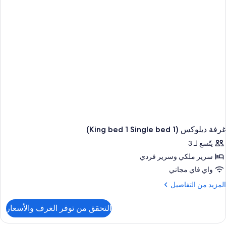
منظر
لنهر
غرفة ديلوكس (1 King bed 1 Single bed)
يتّسع لـ 3
سرير ملكي‫‬ وسرير فردي
واي فاي مجاني
لمزيد
المزيد من التفاصيل
ن
لتفاصيل
التحقق من توفر الغرف والأسعار
ن
رفة