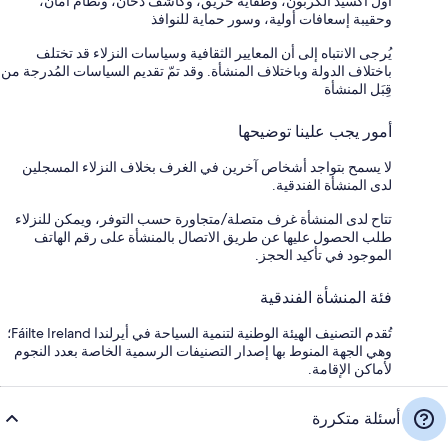
أول أكسيد الكربون، وطفّاية حريق، وكاشف دخان، ونظام أمان،
وحقيبة إسعافات أولية، وسور حماية للنوافذ
يُرجى الانتباه إلى أن المعايير الثقافية وسياسات النزلاء قد تختلف
باختلاف الدولة وباختلاف المنشأة. وقد تمّ تقديم السياسات المُدرجة من
قِبَل المنشأة
أمور يجب علينا توضيحها
لا يسمح بتواجد أشخاص آخرين في الغرف بخلاف النزلاء المسجلين
لدى المنشأة الفندقية.
تتاح لدى المنشأة غرف متصلة/متجاورة حسب التوفر، ويمكن للنزلاء
طلب الحصول عليها عن طريق الاتصال بالمنشأة على رقم الهاتف
الموجود في تأكيد الحجز.
فئة المنشأة الفندقية
تُقدم التصنيف الهيئة الوطنية لتنمية السياحة في أيرلندا Fáilte Ireland؛
وهي الجهة المنوط بها إصدار التصنيفات الرسمية الخاصة بعدد النجوم
لأماكن الإقامة.
أسئلة متكررة