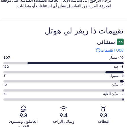
يُرجى الرجوع إلى سياسة الإلغاء الخاصة بالمنشأة الفندقية على موقعنا
لمعرفة المزيد من التفاصيل بشأن أي استثناءات أو متطلبات.
التقييمات
تقييمات ⁦ذا ريفر لي هوتل⁩
استثنائي
9.6
1,008 تقييمات
درجة
10 - ممتاز
807
التصنيف
درجة
8 - جيد
152
10
التصنيف
-
درجة
6 - مقبول
31
8
ممتاز.
التصنيف
-
درجة
4 - سيّئ
10
807
6
جيد.
التصنيف
من
-
درجة
2 - سيّئ للغاية
8
152
4
أصل
مقبول.
التصنيف
من
-
1008
31
2
أصل
سيّئ.
من
من
-
1008
9.8
9.4
9.8
10
تقييمات
أصل
سيّئ
من
من
النظافة
وسائل الراحة
العاملون ومستوى
النزلاء
1008
للغاية.
تقييمات
أصل
الخدمة