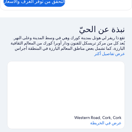
التحقق من توفر الغرف والأسعار
ن
ناح
ستديو
رير
نبذة عن الحيّ
لكي
تقع ذا ريفر لي هوتل بمدينة كورك وهي في وسط المدينة وعلى النهر.
يُعد كل من مركز تريسكل للفنون ودار أوبرا كورك من المعالم الثقافية
البارزة، كما تشمل بعض مناطق المعالم البارزة في المنطقة أجراس
عرض تفاصيل أكثر
شاندون ومجلس مدينة كورك.يُعد كل من كلية جامعة كورك ومعرض
غلوكسمان مكانين آخرين موصى بهما للزيارة.احصل على أجازة تستمع
فيها بالمنطقة من خلال قرب منتجع صحي أو تجميلي، أو يمكنك الاستمتاع
بالهواء النقي من خلال خوض تجارب مثيرة في أماكن قريبة مثل مضمار
للمشي/ للدراجات.
تفضل بزيارة أدلتنا للسفر إلى كورك
Western Road, Cork, Cork
عرض في الخريطة