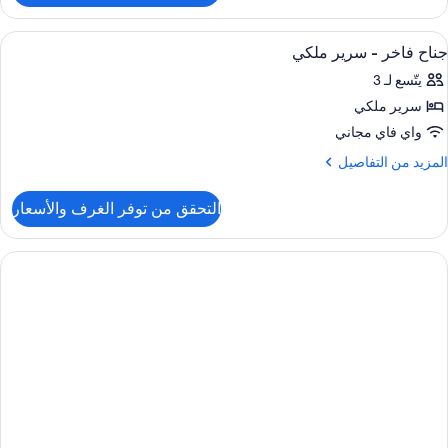
رفة
يلوكس
ستعراض
ملاءات للفراش لا تسبب الحساسية وألحفة
1
جناح فاخر - سرير ملكي
ميع
ريران
يتّسع لـ 3
ور
زدوجان
سرير ملكي
ناح
اخر
واي فاي مجاني
لمزيد
المزيد من التفاصيل
رير
ن
لتفاصيل
لكي
التحقق من توفر الغرف والأسعار
ن
ناح
اخر
رير
لكي