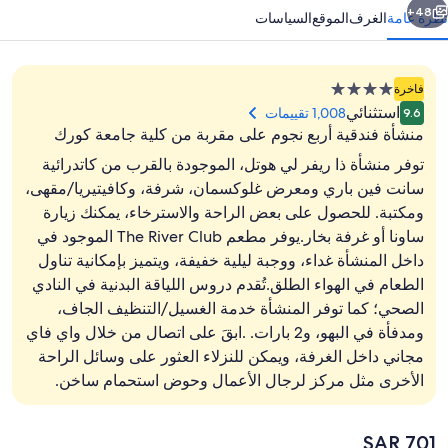
48+
نظرة عامة
الغرف
الموقع
السياسات
منشأة
فاخرة
فندقية
استثنائي
1,008 تقييمات
9.6
مصنفة
منشأة فندقية أربع نجوم على مقربة من كلية جامعة كورك
بـ
توفر منشأة ذا ريفر لي هوتل، الموجودة بالقرب من كاتدرائية
4.0
سانت فين باري ومعرض غلوكسمان، شرفة، وكافيتيريا/مقهى،
نجوم
ومكتبة. للحصول على بعض الراحة والاسترخاء، يمكنك زيارة
2 من البارات/الاستراحات، بار مشروبات الكوكتيل
ساونا أو غرفة بخار.يوفر مطعم The River Club الموجود في
داخل المنشأة غداء، ووجبة ليلية خفيفة، ويتميز بإمكانية تناول
الطعام في الهواء الطلق.تُقدم دروس اللياقة البدنية في النادي
الصحي؛ كما توفر المنشأة خدمة الغسيل/التنظيف الجاف،
ومدفأة في البهو، و2 بارات. .ابقَ على اتصال من خلال واي فاي
مجاني داخل الغرفة، ويمكن للنزلاء العثور على وسائل الراحة
الأخرى مثل مركز لرجال الأعمال وحوض استحمام ساخن.
السعر
SAR 701