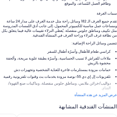
وطاقم العمل المُساعد، والموقع
سمات الغرفة
تقدم جميع الغرف الـ 182 وسائل راحة مثل خدمة الغرف على مدار 24 ساعة
ومساحات عمل مناسبة للكمبيوتر المحمول، إلى جانب أدق اللمسات المدروسة
مثل تكييف ومناطق جلوس منفصلة. يُعطي النزلاء تقييمات عالية فيما يتعلق بكل
من نظافة غرف النزلاء وراحة الغرف في المنشأة الفندقية.
تتضمن وسائل الراحة الإضافية:
كراسي طعام للأطفال وأسرّة أطفال للسفر
ملاءات للفراش لا تسبب الحساسية، وأسرّة بطبقة علوية مريحة، وألحفة
محشوة بالريش
حمامات مزودة بمستلزمات فاخرة للعناية الشخصية وتجهيزات دش
تلفزيونات إل إي دي 55-بوصة مزودة بخدمات بث وقنوات تلفزيونية رقمية
دواليب/خزائن ملابس، ومناطق جلوس منفصلة، وماكينات صنع القهوة/
الشاي
عرض المزيد عن هذه المنشأة
المنشآت الفندقية المشابهة
ا دين كورك
ذا كينجسل