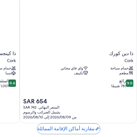
ذا
ذا
ذا دين كورك
ذا كينج
دين
كينجسلي
Cork
Cork
كورك
Cork
حمام سباحة
واي فاي مجاني
حمام سب
Cork
مطعم
تكييف
سبا
9.4
9.0
رائع
استثن
9.4
9.0
من
من
781 تقييمًا
1,001 تقييم
10،
10،
رائع،
استثنائي،
السعر
SAR 654
1,001
781
الحالي
السعر النهائي: SAR 742
تقييمًا
تقييم
هو
يشمل الضرائب والرسوم
SAR
من 2026/08/09 إلى 2026/08/10
654
مقارنة أماكن الإقامة المماثلة