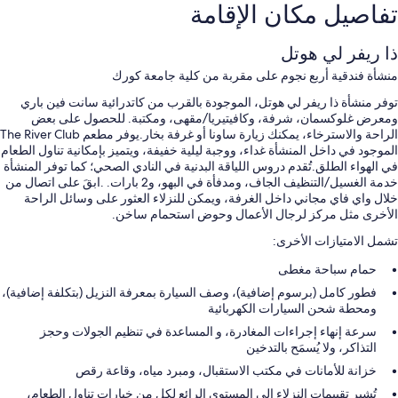
تفاصيل مكان الإقامة
ذا ريفر لي هوتل
منشأة فندقية أربع نجوم على مقربة من كلية جامعة كورك
توفر منشأة ذا ريفر لي هوتل، الموجودة بالقرب من كاتدرائية سانت فين باري
ومعرض غلوكسمان، شرفة، وكافيتيريا/مقهى، ومكتبة. للحصول على بعض
الراحة والاسترخاء، يمكنك زيارة ساونا أو غرفة بخار.يوفر مطعم The River Club
الموجود في داخل المنشأة غداء، ووجبة ليلية خفيفة، ويتميز بإمكانية تناول الطعام
في الهواء الطلق.تُقدم دروس اللياقة البدنية في النادي الصحي؛ كما توفر المنشأة
خدمة الغسيل/التنظيف الجاف، ومدفأة في البهو، و2 بارات. .ابقَ على اتصال من
خلال واي فاي مجاني داخل الغرفة، ويمكن للنزلاء العثور على وسائل الراحة
الأخرى مثل مركز لرجال الأعمال وحوض استحمام ساخن.
تشمل الامتيازات الأخرى:
حمام سباحة مغطى
فطور كامل (برسوم إضافية)، وصف السيارة بمعرفة النزيل (بتكلفة إضافية)،
ومحطة شحن السيارات الكهربائية
سرعة إنهاء إجراءات المغادرة، و المساعدة في تنظيم الجولات وحجز
التذاكر، ولا يُسمَح بالتدخين
خزانة للأمانات في مكتب الاستقبال، ومبرد مياه، وقاعة رقص
تُشير تقييمات النزلاء إلى المستوى الرائع لكل من خيارات تناول الطعام،