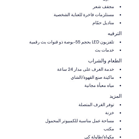
مجفف شعر
مستلزمات فاخرة للعناية الشخصية
مناديل حمّام
الترفيه
تلفزيون LED بحجم 55-بوصة ذو قنوات بث رقمية
خدمات بث
الطعام والشراب
خدمة الغرف على مدار 24 ساعة
ماكينة صنع القهوة/الشاي
مياه معبأة مجانية
المزيد
توفر الغرف المتصلة
خزنة
مساحة عمل مناسبة للكمبيوتر المحمول
مكتب
مكواة/طاولة كي