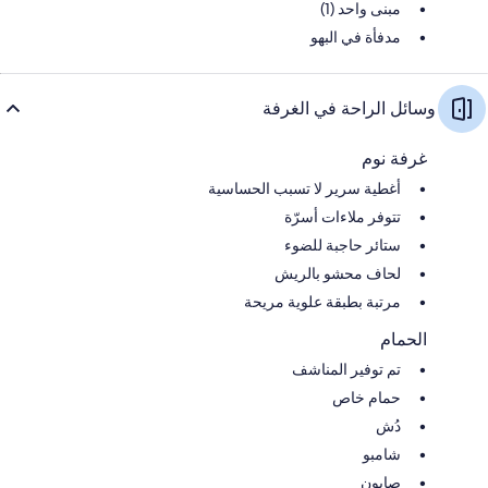
مبنى واحد (1)
مدفأة في البهو
وسائل الراحة في الغرفة
غرفة نوم
أغطية سرير لا تسبب الحساسية
تتوفر ملاءات أسرّة
ستائر حاجبة للضوء
لحاف محشو بالريش
مرتبة بطبقة علوية مريحة
الحمام
تم توفير المناشف
حمام خاص
دُش
شامبو
صابون