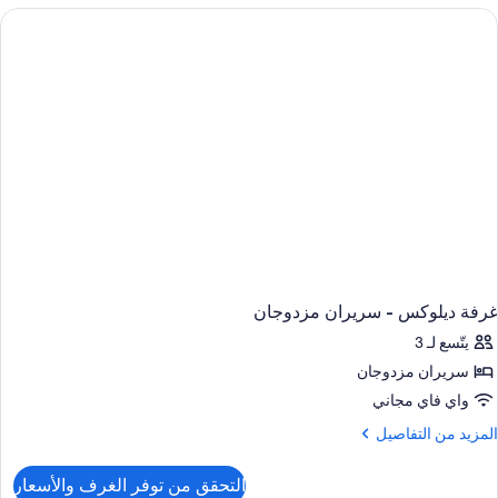
يلوكس
(1
Kin
be
Singl
bed
غرفة ديلوكس - سريران مزدوجان
يتّسع لـ 3
سريران مزدوجان
واي فاي مجاني
لمزيد
المزيد من التفاصيل
ن
لتفاصيل
التحقق من توفر الغرف والأسعار
ن