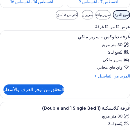
أغسطس 7 - أغسطس 9
أغسطس 14 - أغسطس 16
وامل
جميع الغرف
سرير واحد
سريران
أكثر من 3 أسرّة
لتصفية
لمتاحة
عرض 12 من 12 غرفةً
لغرف
ستعراض
ملاءات للفراش لا تسبب الحساسية وألحفة
5
غرفة ديلوكس - سرير ملكي
ميع
30 متر مربع
ور
يتّسع لـ 2
رفة
يلوكس
سرير ملكي
واي فاي مجاني
رير
لمزيد
المزيد من التفاصيل
لكي
ن
لتفاصيل
التحقق من توفر الغرف والأسعار
ن
رفة
يلوكس
ستعراض
ملاءات للفراش لا تسبب الحساسية وألحفة
3
غرفة كلاسيكية (1 Double and 1 Single Bed)
ميع
رير
30 متر مربع
لكي
ور
يتّسع لـ 3
رفة