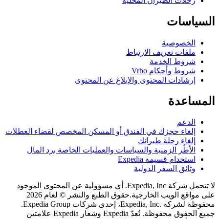
حلات الطيران المحلية
اسات
لخصوصية
لفات تعريف الارتباط
روط الخدمة
روط وأحكام Vrbo
رشادات المحتوى والإبلاغ عن المحتوى
اعدة
لدعم
لغاء حجزك في الفندق أو المسكن المخصص لقضاء العطلات
لغاء رحلة طيرانك
لأطُر الزمنية والسياسات والعمليات الخاصة برد المال
ستخدام قسيمة Expedia
ثائق السفر الدولية
لا تتحمل شركة Expedia, Inc. أي مسؤولية عن المحتوى الموجود
اقع الويب الخارجية.
حقوق الطبع والنشر © لعام 2026
محفوظة لشركة .Expedia, Inc، إحدى شركات Expedia Group.
جميع الحقوق محفوظة. تُعدّ Expedia وشعار Expedia علامتين