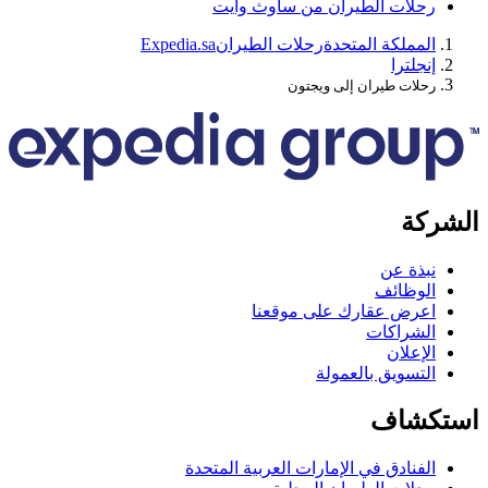
حلات الطيران من ساوث وايت
لمملكة المتحدة
رحلات الطيران
Expedia.sa
نجلترا
حلات طيران إلى ويجتون
كة
بذة عن
لوظائف
عرض عقارك على موقعنا
لشراكات
لإعلان
لتسويق بالعمولة
كشاف
لفنادق في الإمارات العربية المتحدة