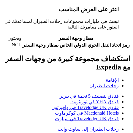
عثر على العرض المناسب
بحث في مليارات مجموعات رحلات الطيران لمساعدتك في
لعثور على مغامرتك التالية
مطار وجهة السفر
ويجتون
NCL
حاد النقل الجوي الدولي الخاص بمطار وجهة السفر
شاف مجموعة كبيرة من وجهات السفر
لإقامة
حلات الطيران
نادق بتصنيف 5 نجمة في بيرير
ادق YHA في ثورنثويت
ادق Travelodge UK في وافيرتون
Macdonald Hotel في كوكرماوث
ادق Travelodge UK في سيلوث
حلات الطيران إلى ساوث وايت