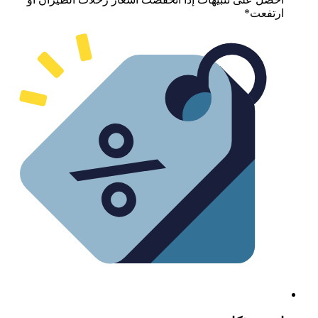
رتفعت*