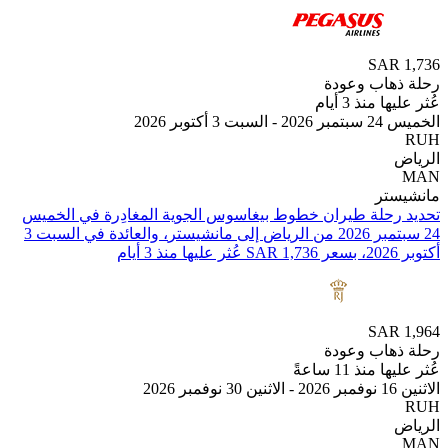
SAR
هاب وعودة
 منذ 3 أيام
أكتوبر 2026
تر
تحديد رحلة طيران ⁦خطوط بيغاسوس الجوية⁩ المغادِرة في ⁦الخميس
24 سبتمبر 2026⁩ من ⁦الرياض⁩ إلى ⁦مانشيستر⁩، والعائدة في ⁦السبت 3
SAR
هاب وعودة
منذ 11 ساعةً
2