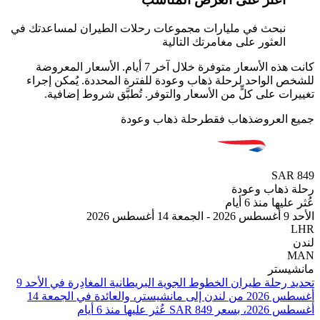
بحث في مليارات مجموعات رحلات الطيران لمساعدتك في
لعثور على مغامرتك التالية
كانت هذه الأسعار متوفرة خلال آخر 7 أيام. الأسعار المعروضة
الواحد لرحلة ذهاب وعودة للفترة المحددة. يُمكن إجراء
 على كلٍّ من الأسعار والتوفر. تُطبَّق شروط إضافية.
لعروض
ذهاب فقط
رحلة ذهاب وعودة
SA
هاب وعودة
 منذ 6 أيام
تر
تحديد رحلة طيران ⁦الخطوط الجوية البريطانية⁩ المغادِرة في ⁦الأحد 9
أغسطس 2026⁩ من ⁦لندن⁩ إلى ⁦مانشيستر⁩، والعائدة في ⁦الجمعة 14
عليها منذ 6 أيام