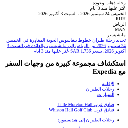
هاب وعودة
 منذ 3 أيام
أكتوبر 2026
تر
تحديد رحلة طيران ⁦خطوط بيغاسوس الجوية⁩ المغادِرة في ⁦الخميس
24 سبتمبر 2026⁩ من ⁦الرياض⁩ إلى ⁦مانشيستر⁩، والعائدة في ⁦السبت 3
شاف مجموعة كبيرة من وجهات السفر
لإقامة
حلات الطيران
لسيارات
نادق قرب Little Moreton Hall
نادق قرب Whiston Hall Golf Club
حلات الطيران إلى هيدنسفورد