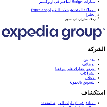
ارات Budget للتأجير في أوتوكستر
لمملكة المتحدة
رحلات الطيران
Expedia.sa
نجلترا
حلات طيران إلى ستون
كة
بذة عن
لوظائف
عرض عقارك على موقعنا
لشراكات
لإعلان
لتسويق بالعمولة
كشاف
لفنادق في الإمارات العربية المتحدة