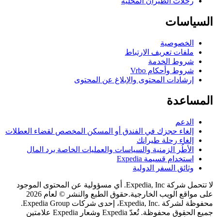
حلات الطيران المحلية
اسات
لخصوصية
لفات تعريف الارتباط
روط الخدمة
روط وأحكام Vrbo
رشادات المحتوى والإبلاغ عن المحتوى
اعدة
لدعم
لغاء حجزك في الفندق أو المسكن المخصص لقضاء العطلات
لغاء رحلة طيرانك
لأطُر الزمنية والسياسات والعمليات الخاصة برد المال
ستخدام قسيمة Expedia
ثائق السفر الدولية
لا تتحمل شركة Expedia, Inc. أي مسؤولية عن المحتوى الموجود
اقع الويب الخارجية.
حقوق الطبع والنشر © لعام 2026
محفوظة لشركة .Expedia, Inc، إحدى شركات Expedia Group.
جميع الحقوق محفوظة. تُعدّ Expedia وشعار Expedia علامتين