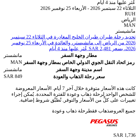
 منذ 4 أيام
202
تر
تحديد رحلة طيران ⁦طيران الخليج⁩ المغادِرة في ⁦الثلاثاء 22 سبتمبر
2026⁩ من ⁦الرياض⁩ إلى ⁦مانشيستر⁩، والعائدة في ⁦الأربعاء 25 نوفمبر
مطار وجهة السفر
مانشستر
MAN
حاد النقل الجوي الدولي الخاص بمطار وجهة السفر
اسم مدينة وجهة السفر
مانشستر
SAR 849
سعر رحلة الذهاب والعودة
كانت هذه الأسعار متوفرة خلال آخر 7 أيام. الأسعار المعروضة
الواحد لرحلة ذهاب وعودة للفترة المحددة. يُمكن إجراء
 على كلٍّ من الأسعار والتوفر. تُطبَّق شروط إضافية.
لعروض
ذهاب فقط
رحلة ذهاب وعودة
SAR