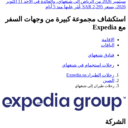
سبتمبر 2026⁩ من ⁦الرياض⁩ إلى ⁦شنغهاي⁩، والعائدة في ⁦الأحد 11 أكتوبر
شاف مجموعة كبيرة من وجهات السفر
لإقامة
لباقات
نادق شنغهاي
حلات استجمام في شنغهاي
حلات الطيران
Expedia.sa
لصين
حلات طيران إلى شنغهاي
كة