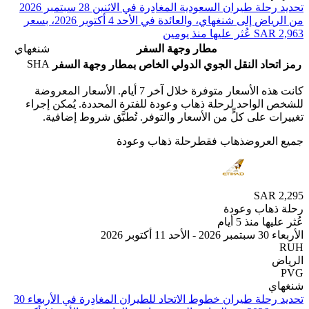
من ⁦الرياض⁩ إلى ⁦شنغهاي⁩، والعائدة في ⁦الأحد 4 أكتوبر 2026⁩، بسعر
مطار وجهة السفر
شنغهاي
SHA
حاد النقل الجوي الدولي الخاص بمطار وجهة السفر
كانت هذه الأسعار متوفرة خلال آخر 7 أيام. الأسعار المعروضة
الواحد لرحلة ذهاب وعودة للفترة المحددة. يُمكن إجراء
 على كلٍّ من الأسعار والتوفر. تُطبَّق شروط إضافية.
لعروض
ذهاب فقط
رحلة ذهاب وعودة
SAR
هاب وعودة
 منذ 5 أيام
بر 2026
ي
تحديد رحلة طيران ⁦خطوط الاتحاد للطيران⁩ المغادِرة في ⁦الأربعاء 30