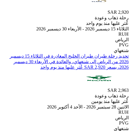
SAR
هاب وعودة
يها منذ يوم واحد
202
ي
تحديد رحلة طيران ⁦طيران الخليج⁩ المغادِرة في ⁦الثلاثاء 15 ديسمبر
2026⁩ من ⁦الرياض⁩ إلى ⁦شنغهاي⁩، والعائدة في ⁦الأربعاء 30 ديسمبر
SAR
هاب وعودة
يها منذ يومين
2
ي