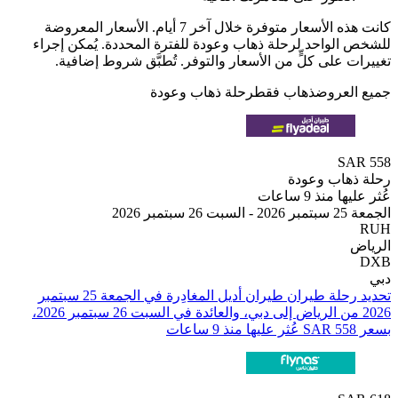
كانت هذه الأسعار متوفرة خلال آخر 7 أيام. الأسعار المعروضة
الواحد لرحلة ذهاب وعودة للفترة المحددة. يُمكن إجراء
 على كلٍّ من الأسعار والتوفر. تُطبَّق شروط إضافية.
لعروض
ذهاب فقط
رحلة ذهاب وعودة
SA
هاب وعودة
منذ 9 ساعات
ر 2026
تحديد رحلة طيران ⁦طيران أديل⁩ المغادِرة في ⁦الجمعة 25 سبتمبر
2026⁩ من ⁦الرياض⁩ إلى ⁦دبي⁩، والعائدة في ⁦السبت 26 سبتمبر 2026⁩،