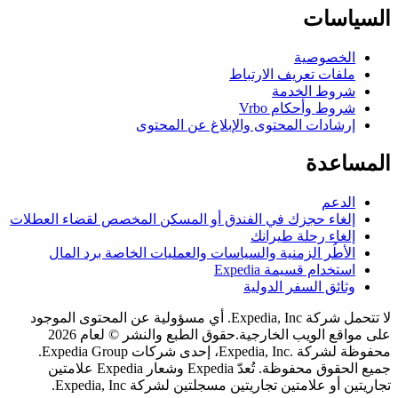
اسات
لخصوصية
لفات تعريف الارتباط
روط الخدمة
روط وأحكام Vrbo
رشادات المحتوى والإبلاغ عن المحتوى
اعدة
لدعم
لغاء حجزك في الفندق أو المسكن المخصص لقضاء العطلات
لغاء رحلة طيرانك
لأطُر الزمنية والسياسات والعمليات الخاصة برد المال
ستخدام قسيمة Expedia
ثائق السفر الدولية
لا تتحمل شركة Expedia, Inc. أي مسؤولية عن المحتوى الموجود
اقع الويب الخارجية.
حقوق الطبع والنشر © لعام 2026
محفوظة لشركة .Expedia, Inc، إحدى شركات Expedia Group.
جميع الحقوق محفوظة. تُعدّ Expedia وشعار Expedia علامتين
 أو علامتين تجاريتين مسجلتين لشركة Expedia, Inc.