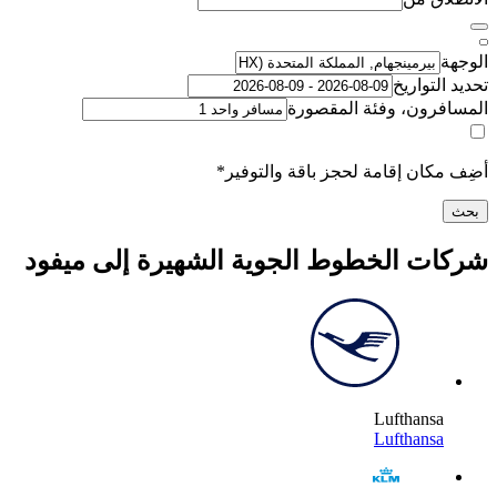
لتواريخ
رون، وفئة المقصورة
كان إقامة لحجز باقة والتوفير*
ت الخطوط الجوية الشهيرة إلى ميفود
Lufthans
Lufthans