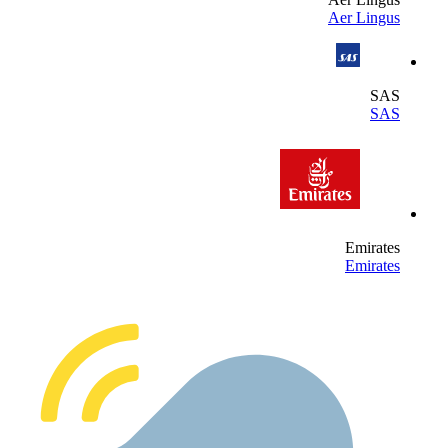
Aer Lingu
SA
SA
Emirate
Emirate