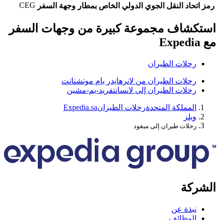
CEG
حاد النقل الجوي الدولي الخاص بمطار وجهة السفر
شاف مجموعة كبيرة من وجهات السفر
حلات الطيران
حلات الطيران من لانرهايدر يام موتشنانت
حلات الطيران إلى لانسانتفريد-يم-مشين
لمملكة المتحدة
رحلات الطيران
Expedia.sa
يلز
حلات طيران إلى ميفود
كة
بذة عن
لوظائف