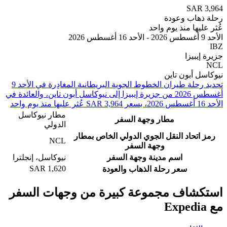
SAR
هاب وعودة
يها منذ يوم واحد
يبيزا
 أبون تاين
تحديد رحلة طيران ⁦الخطوط الجوية البريطانية⁩ المغادِرة في ⁦الأحد 9
أغسطس 2026⁩ من ⁦جزيرة إيبيزا⁩ إلى ⁦نيوكاسل أبون تاين⁩، والعائدة في
مطار نيوكاسل
مطار وجهة السفر
الدولي
اتحاد النقل الجوي الدولي الخاص بمطار
NCL
وجهة السفر
اسم مدينة وجهة السفر
نيوكاسل، إنجلترا
SAR 1,620
سعر رحلة الذهاب والعودة
شاف مجموعة كبيرة من وجهات السفر