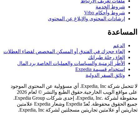
لفات تعريف الارتباط
روط الخدمة
روط وأحكام Vrbo
رشادات المحتوى والإبلاغ عن المحتوى
اعدة
لدعم
لغاء حجزك في الفندق أو المسكن المخصص لقضاء العطلات
لغاء رحلة طيرانك
لأطُر الزمنية والسياسات والعمليات الخاصة برد المال
ستخدام قسيمة Expedia
ثائق السفر الدولية
لا تتحمل شركة Expedia, Inc. أي مسؤولية عن المحتوى الموجود
اقع الويب الخارجية.
حقوق الطبع والنشر © لعام 2026
محفوظة لشركة .Expedia, Inc، إحدى شركات Expedia Group.
جميع الحقوق محفوظة. تُعدّ Expedia وشعار Expedia علامتين
 أو علامتين تجاريتين مسجلتين لشركة Expedia, Inc.