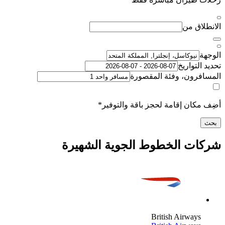
اق من
لتواريخ
رون، وفئة المقصورة
كان إقامة لحجز باقة والتوفير*
ت الخطوط الجوية الشهيرة
British Airway