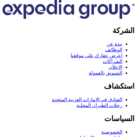
كة
بذة عن
لوظائف
عرض عقارك على موقعنا
لشراكات
لإعلان
لتسويق بالعمولة
كشاف
لفنادق في الإمارات العربية المتحدة
حلات الطيران المحلية
اسات
لخصوصية