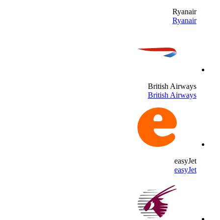
Ryanai
Ryanai
British Airway
British Airway
easyJe
easyJe