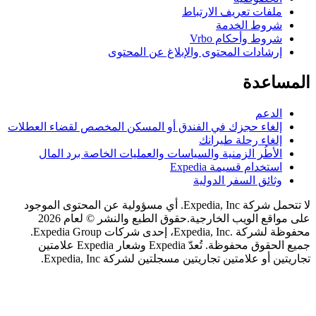
لفات تعريف الارتباط
روط الخدمة
روط وأحكام Vrbo
رشادات المحتوى والإبلاغ عن المحتوى
اعدة
لدعم
لغاء حجزك في الفندق أو المسكن المخصص لقضاء العطلات
لغاء رحلة طيرانك
لأطُر الزمنية والسياسات والعمليات الخاصة برد المال
ستخدام قسيمة Expedia
ثائق السفر الدولية
لا تتحمل شركة Expedia, Inc. أي مسؤولية عن المحتوى الموجود
اقع الويب الخارجية.
حقوق الطبع والنشر © لعام 2026
محفوظة لشركة .Expedia, Inc، إحدى شركات Expedia Group.
جميع الحقوق محفوظة. تُعدّ Expedia وشعار Expedia علامتين
 أو علامتين تجاريتين مسجلتين لشركة Expedia, Inc.