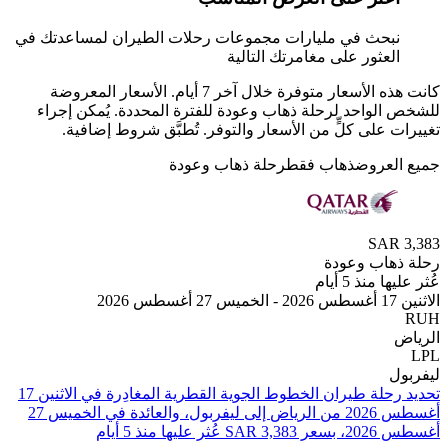
بحث في مليارات مجموعات رحلات الطيران لمساعدتك في
لعثور على مغامرتك التالية
كانت هذه الأسعار متوفرة خلال آخر 7 أيام. الأسعار المعروضة
الواحد لرحلة ذهاب وعودة للفترة المحددة. يُمكن إجراء
 على كلٍّ من الأسعار والتوفر. تُطبَّق شروط إضافية.
لعروض
ذهاب فقط
رحلة ذهاب وعودة
SAR
هاب وعودة
 منذ 5 أيام
2
ل
تحديد رحلة طيران ⁦الخطوط الجوية القطرية⁩ المغادِرة في ⁦الاثنين 17
أغسطس 2026⁩ من ⁦الرياض⁩ إلى ⁦ليفربول⁩، والعائدة في ⁦الخميس 27
 عليها منذ 5 أيام