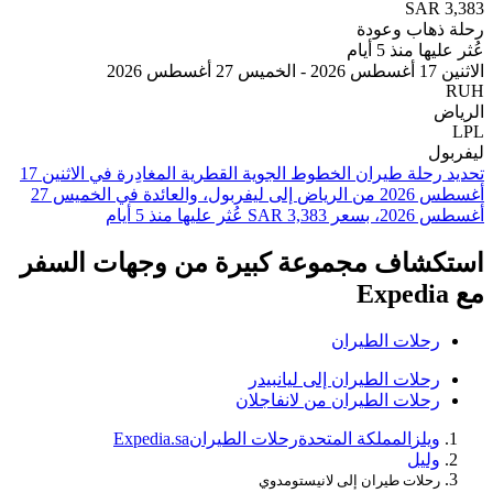
SAR
هاب وعودة
 منذ 5 أيام
2
ل
تحديد رحلة طيران ⁦الخطوط الجوية القطرية⁩ المغادِرة في ⁦الاثنين 17
أغسطس 2026⁩ من ⁦الرياض⁩ إلى ⁦ليفربول⁩، والعائدة في ⁦الخميس 27
 عليها منذ 5 أيام
شاف مجموعة كبيرة من وجهات السفر
حلات الطيران
حلات الطيران إلى ليانبيدر
حلات الطيران من لانفاجلان
يلز
المملكة المتحدة
رحلات الطيران
Expedia.sa
ليل
حلات طيران إلى لانيستومدوي