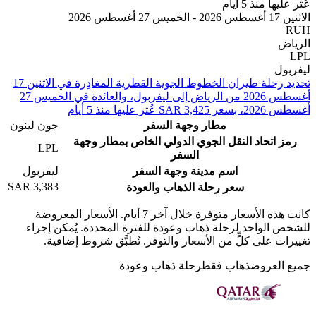
 منذ 5 أيام
2
ل
تحديد رحلة طيران ⁦الخطوط الجوية القطرية⁩ المغادِرة في ⁦الاثنين 17
أغسطس 2026⁩ من ⁦الرياض⁩ إلى ⁦ليفربول⁩، والعائدة في ⁦الخميس 27
 عليها منذ 5 أيام
مطار وجهة السفر
جون لينون
اتحاد النقل الجوي الدولي الخاص بمطار وجهة
LPL
السفر
اسم مدينة وجهة السفر
ليفربول
SAR 3,383
سعر رحلة الذهاب والعودة
كانت هذه الأسعار متوفرة خلال آخر 7 أيام. الأسعار المعروضة
الواحد لرحلة ذهاب وعودة للفترة المحددة. يُمكن إجراء
 على كلٍّ من الأسعار والتوفر. تُطبَّق شروط إضافية.
لعروض
ذهاب فقط
رحلة ذهاب وعودة