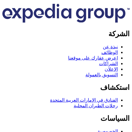
كة
بذة عن
لوظائف
عرض عقارك على موقعنا
لشراكات
لإعلان
لتسويق بالعمولة
كشاف
لفنادق في الإمارات العربية المتحدة
حلات الطيران المحلية
اسات
لخصوصية