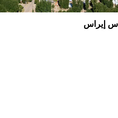
اس إيراس