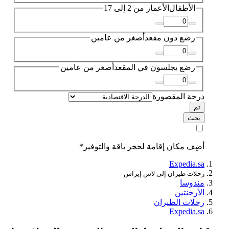
الأطفال
الأعمار من 2 إلى 17
رضع دون مقعد
أصغر من عامين
رضع يجلسون في المقعد
أصغر من عامين
درجة المقصورة
تم
بحث
أضِف مكان إقامة لحجز باقة والتوفير*
Expedia.sa
رحلات طيران إلى لاس إيراس
مندوسا
الأرجنتين
رحلات الطيران
Expedia.sa