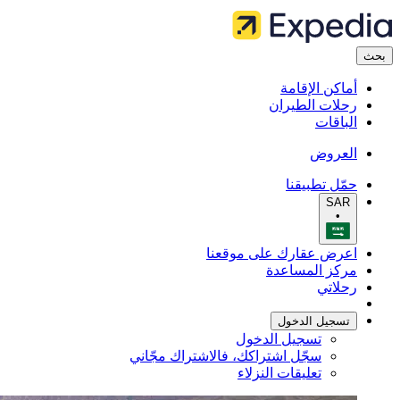
بحث
أماكن الإقامة
رحلات الطيران
الباقات
العروض
حمّل تطبيقنا
SAR
•
اعرض عقارك على موقعنا
مركز المساعدة
رحلاتي
تسجيل الدخول
تسجيل الدخول
سجّل اشتراكك، فالاشتراك مجّاني
تعليقات النزلاء