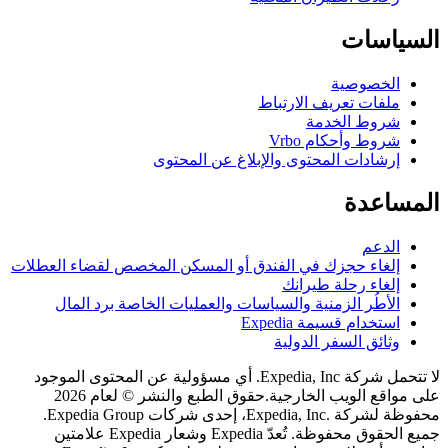
اسات
لخصوصية
لفات تعريف الارتباط
روط الخدمة
روط وأحكام Vrbo
رشادات المحتوى والإبلاغ عن المحتوى
اعدة
لدعم
لغاء حجزك في الفندق أو المسكن المخصص لقضاء العطلات
لغاء رحلة طيرانك
لأطُر الزمنية والسياسات والعمليات الخاصة برد المال
ستخدام قسيمة Expedia
ثائق السفر الدولية
لا تتحمل شركة Expedia, Inc. أي مسؤولية عن المحتوى الموجود
اقع الويب الخارجية.
حقوق الطبع والنشر © لعام 2026
محفوظة لشركة .Expedia, Inc، إحدى شركات Expedia Group.
جميع الحقوق محفوظة. تُعدّ Expedia وشعار Expedia علامتين