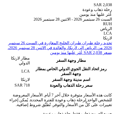
SAR
هاب وعودة
يها منذ يومين
 2026
تحديد رحلة طيران ⁦طيران الخليج⁩ المغادِرة في ⁦السبت 26 سبتمبر
2026⁩ من ⁦الرياض⁩ إلى ⁦لارنكا⁩، والعائدة في ⁦الاثنين 28 سبتمبر 2026⁩،
مطار لارنكا
مطار وجهة السفر
الدولي
 اتحاد النقل الجوي الدولي الخاص بمطار
LCA
وجهة السفر
اسم مدينة وجهة السفر
لارنكا
SAR 718
سعر رحلة الذهاب والعودة
كانت هذه الأسعار متوفرة خلال آخر 7 أيام. الأسعار المعروضة
الواحد لرحلة ذهاب وعودة للفترة المحددة. يُمكن إجراء
 على كلٍّ من الأسعار والتوفر. تُطبَّق شروط إضافية.
لعروض
ذهاب فقط
رحلة ذهاب وعودة