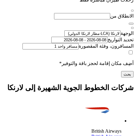
اق من
لتواريخ
رون، وفئة المقصورة
كان إقامة لحجز باقة والتوفير*
ت الخطوط الجوية الشهيرة إلى لارنكا
British Airway