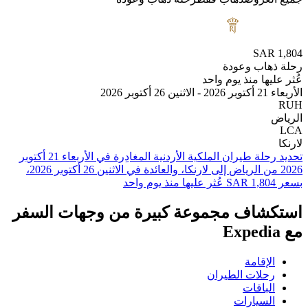
SAR
هاب وعودة
يها منذ يوم واحد
بر 2026
تحديد رحلة طيران ⁦الملكية الأردنية⁩ المغادِرة في ⁦الأربعاء 21 أكتوبر
2026⁩ من ⁦الرياض⁩ إلى ⁦لارنكا⁩، والعائدة في ⁦الاثنين 26 أكتوبر 2026⁩،
شاف مجموعة كبيرة من وجهات السفر
لإقامة
حلات الطيران
لباقات
لسيارات