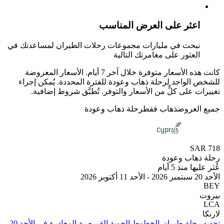
عثر على العرض المناسب
بحث في مليارات مجموعات رحلات الطيران لمساعدتك في
لعثور على مغامرتك التالية
كانت هذه الأسعار متوفرة خلال آخر 7 أيام. الأسعار المعروضة
الواحد لرحلة ذهاب وعودة للفترة المحددة. يُمكن إجراء
 على كلٍّ من الأسعار والتوفر. تُطبَّق شروط إضافية.
لعروض
ذهاب فقط
رحلة ذهاب وعودة
SA
هاب وعودة
 منذ 5 أيام
تحديد رحلة طيران ⁦الخطوط الجوية القبرصية⁩ المغادِرة في ⁦الأحد 20