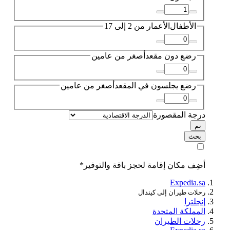
الأطفال
الأعمار من 2 إلى 17
رضع دون مقعد
أصغر من عامين
رضع يجلسون في المقعد
أصغر من عامين
درجة المقصورة
تم
بحث
أضِف مكان إقامة لحجز باقة والتوفير*
Expedia.sa
رحلات طيران إلى كيندال
إنجلترا
المملكة المتحدة
رحلات الطيران