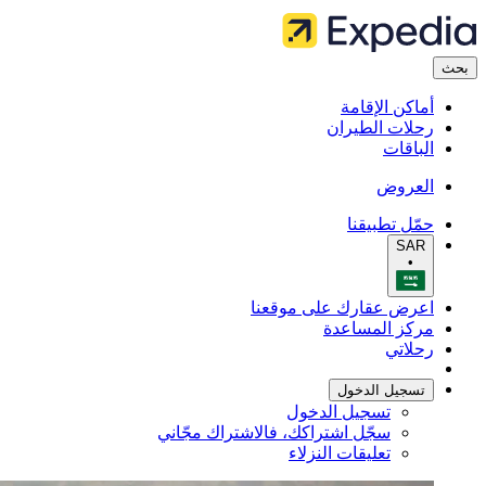
بحث
أماكن الإقامة
رحلات الطيران
الباقات
العروض
حمّل تطبيقنا
SAR
•
اعرض عقارك على موقعنا
مركز المساعدة
رحلاتي
تسجيل الدخول
تسجيل الدخول
سجّل اشتراكك، فالاشتراك مجّاني
تعليقات النزلاء