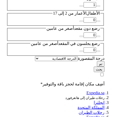
الأطفال
الأعمار من 2 إلى 17
رضع دون مقعد
أصغر من عامين
رضع يجلسون في المقعد
أصغر من عامين
درجة المقصورة
تم
بحث
أضِف مكان إقامة لحجز باقة والتوفير*
Expedia.sa
رحلات طيران إلى هانغرفورد
إنجلترا
المملكة المتحدة
رحلات الطيران