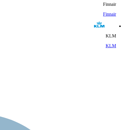
Finnair
Finnair
KLM
KLM