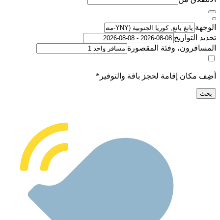
لتواريخ
رون، وفئة المقصورة
كان إقامة لحجز باقة والتوفير*