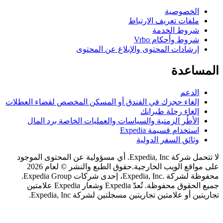
لخصوصية
لفات تعريف الارتباط
روط الخدمة
روط وأحكام Vrbo
رشادات المحتوى والإبلاغ عن المحتوى
اعدة
لدعم
لغاء حجزك في الفندق أو المسكن المخصص لقضاء العطلات
لغاء رحلة طيرانك
لأطُر الزمنية والسياسات والعمليات الخاصة برد المال
ستخدام قسيمة Expedia
ثائق السفر الدولية
لا تتحمل شركة Expedia, Inc. أي مسؤولية عن المحتوى الموجود
اقع الويب الخارجية.
حقوق الطبع والنشر © لعام 2026
محفوظة لشركة .Expedia, Inc، إحدى شركات Expedia Group.
جميع الحقوق محفوظة. تُعدّ Expedia وشعار Expedia علامتين
 أو علامتين تجاريتين مسجلتين لشركة Expedia, Inc.