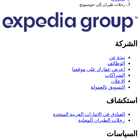
حلات طيران إلى جوسيونج
كة
بذة عن
لوظائف
عرض عقارك على موقعنا
لشراكات
لإعلان
لتسويق بالعمولة
كشاف
لفنادق في الإمارات العربية المتحدة
حلات الطيران المحلية
اسات