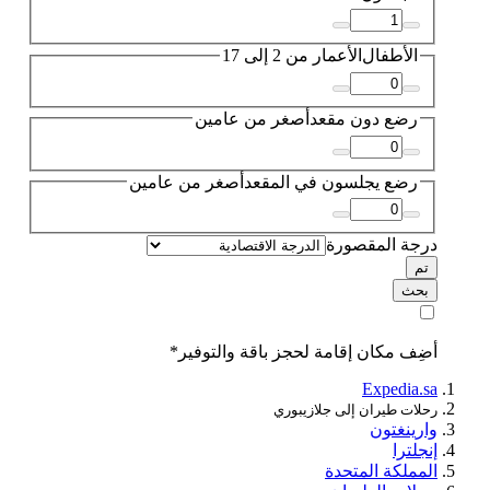
الأطفال
الأعمار من 2 إلى 17
رضع دون مقعد
أصغر من عامين
رضع يجلسون في المقعد
أصغر من عامين
درجة المقصورة
تم
بحث
أضِف مكان إقامة لحجز باقة والتوفير*
Expedia.sa
رحلات طيران إلى جلازيبوري
وارينغتون
إنجلترا
المملكة المتحدة