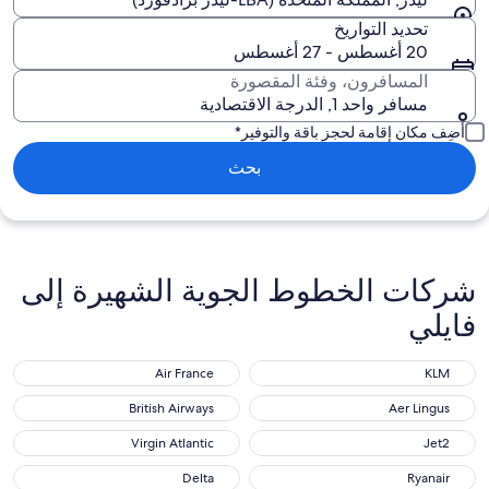
تحديد التواريخ
20 أغسطس - 27 أغسطس
المسافرون، وفئة المقصورة
مسافر واحد 1, الدرجة الاقتصادية
أضِف مكان إقامة لحجز باقة والتوفير*
بحث
شركات الخطوط الجوية الشهيرة إلى
فايلي
Air France
KLM
Air France
KLM
British Airways
Aer Lingus
British Airways
Aer Lingus
Virgin Atlantic
Jet2
Virgin Atlantic
Jet2
Delta
Ryanair
Delta
Ryanair