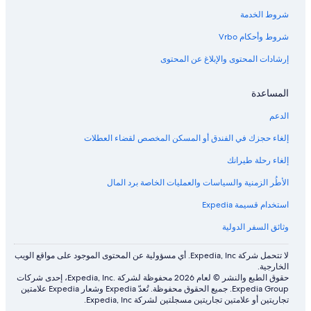
شروط الخدمة
شروط وأحكام Vrbo
إرشادات المحتوى والإبلاغ عن المحتوى
المساعدة
الدعم
إلغاء حجزك في الفندق أو المسكن المخصص لقضاء العطلات
إلغاء رحلة طيرانك
الأطُر الزمنية والسياسات والعمليات الخاصة برد المال
استخدام قسيمة Expedia
وثائق السفر الدولية
لا تتحمل شركة Expedia, Inc. أي مسؤولية عن المحتوى الموجود على مواقع الويب
الخارجية.
حقوق الطبع والنشر © لعام 2026 محفوظة لشركة .Expedia, Inc، إحدى شركات
Expedia Group. جميع الحقوق محفوظة. تُعدّ Expedia وشعار Expedia علامتين
تجاريتين أو علامتين تجاريتين مسجلتين لشركة Expedia, Inc.