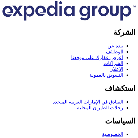
كة
بذة عن
لوظائف
عرض عقارك على موقعنا
لشراكات
لإعلان
لتسويق بالعمولة
كشاف
لفنادق في الإمارات العربية المتحدة
حلات الطيران المحلية
اسات
لخصوصية