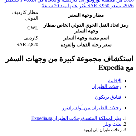
مطار كارديف
مطار وجهة السفر
الدولي
اتحاد النقل الجوي الدولي الخاص بمطار
CWL
وجهة السفر
اسم مدينة وجهة السفر
كارديف
SAR 2,820
سعر رحلة الذهاب والعودة
شاف مجموعة كبيرة من وجهات السفر
لإقامة
حلات الطيران
نادق بريكون
حلات الطيران من أولد رادنور
يلز
المملكة المتحدة
رحلات الطيران
Expedia.sa
يلث ويلز
حلات طيران إلى إروود