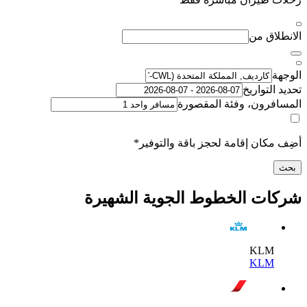
اق من
لتواريخ
رون، وفئة المقصورة
كان إقامة لحجز باقة والتوفير*
ت الخطوط الجوية الشهيرة
KL
KL