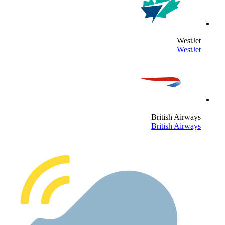
WestJe
WestJe
British Airway
British Airway