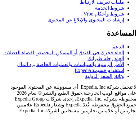
لفات تعريف الارتباط
روط الخدمة
روط وأحكام Vrbo
رشادات المحتوى والإبلاغ عن المحتوى
اعدة
لدعم
لغاء حجزك في الفندق أو المسكن المخصص لقضاء العطلات
لغاء رحلة طيرانك
لأطُر الزمنية والسياسات والعمليات الخاصة برد المال
ستخدام قسيمة Expedia
ثائق السفر الدولية
لا تتحمل شركة Expedia, Inc. أي مسؤولية عن المحتوى الموجود
اقع الويب الخارجية.
حقوق الطبع والنشر © لعام 2026
محفوظة لشركة .Expedia, Inc، إحدى شركات Expedia Group.
جميع الحقوق محفوظة. تُعدّ Expedia وشعار Expedia علامتين
 أو علامتين تجاريتين مسجلتين لشركة Expedia, Inc.