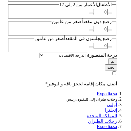
الأطفال
الأعمار من 2 إلى 17
رضع دون مقعد
أصغر من عامين
رضع يجلسون في المقعد
أصغر من عامين
درجة المقصورة
تم
بحث
أضِف مكان إقامة لحجز باقة والتوفير*
Expedia.sa
رحلات طيران إلى كليفتون رينس
أولني
إنجلترا
المملكة المتحدة
رحلات الطيران
Expedia.sa