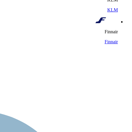
KLM
Finnair
Finnair