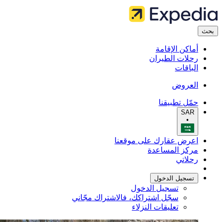
بحث
أماكن الإقامة
رحلات الطيران
الباقات
العروض
حمّل تطبيقنا
SAR
•
اعرض عقارك على موقعنا
مركز المساعدة
رحلاتي
تسجيل الدخول
تسجيل الدخول
سجّل اشتراكك، فالاشتراك مجّاني
تعليقات النزلاء