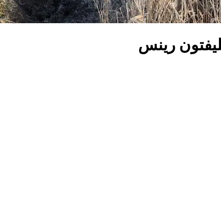
يفتون رينس