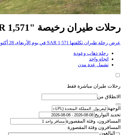
رحلات طيران رخيصة "SAR 1,571" إلى سيمايس باي
عرض رحلة طيران تكلفتها SAR 1,571 في يوم الأربعاء، 28 أكتوبر 2026
رحلة ذهاب وعودة
اتجاه واحد
تشمل عدة مدن
رحلات طيران مباشرة فقط
الانطلاق من
الوجهة
تحديد التواريخ
المسافرون، وفئة المقصورة
المسافرون وفئة المقصورة
البالغون