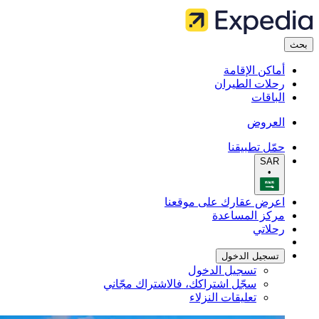
بحث
أماكن الإقامة
رحلات الطيران
الباقات
العروض
حمّل تطبيقنا
SAR
•
اعرض عقارك على موقعنا
مركز المساعدة
رحلاتي
تسجيل الدخول
تسجيل الدخول
سجّل اشتراكك، فالاشتراك مجّاني
تعليقات النزلاء