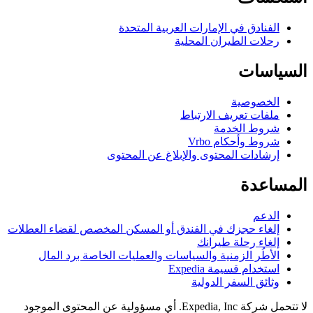
لفنادق في الإمارات العربية المتحدة
حلات الطيران المحلية
اسات
لخصوصية
لفات تعريف الارتباط
روط الخدمة
روط وأحكام Vrbo
رشادات المحتوى والإبلاغ عن المحتوى
اعدة
لدعم
لغاء حجزك في الفندق أو المسكن المخصص لقضاء العطلات
لغاء رحلة طيرانك
لأطُر الزمنية والسياسات والعمليات الخاصة برد المال
ستخدام قسيمة Expedia
ثائق السفر الدولية
لا تتحمل شركة Expedia, Inc. أي مسؤولية عن المحتوى الموجود