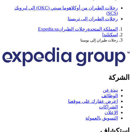
رحلات الطيران من أوكلاهوما سيتي (OKC) إلى ليرويك
(SC
حلات الطيران إلى تريستا
لمملكة المتحدة
رحلات الطيران
Expedia.sa
سكتلندا
حلات طيران إلى بوستا
كة
بذة عن
لوظائف
عرض عقارك على موقعنا
لشراكات
لإعلان
لتسويق بالعمولة
كشاف