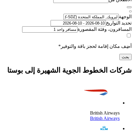
لتواريخ
رون، وفئة المقصورة
كان إقامة لحجز باقة والتوفير*
ت الخطوط الجوية الشهيرة إلى بوستا
British Airway
British Airway