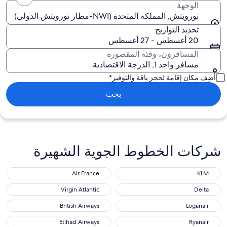
الوجهة
نورويتش, المملكة المتحدة (NWI-مطار نورويتش الدولي)
تحديد التواريخ
20 أغسطس - 27 أغسطس
المسافرون، وفئة المقصورة
مسافر واحد 1, الدرجة الاقتصادية
أضِف مكان إقامة لحجز باقة والتوفير*
بحث
شركات الخطوط الجوية الشهيرة
Air France
KLM
Air France
KLM
Virgin Atlantic
Delta
Virgin Atlantic
Delta
British Airways
Loganair
British Airways
Loganair
Etihad Airways
Ryanair
Etihad Airways
Ryanair