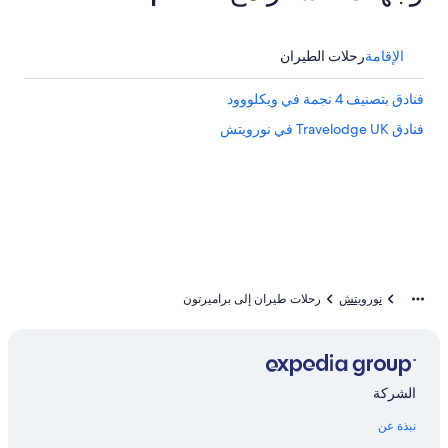
الإقامة
رحلات الطيران
فنادق بتصنيف 4 نجمة في ويكلووود
فنادق Travelodge UK في نورويتش
نورويتش
رحلات طيران إلى براميرتون
الشركة
نبذة عن