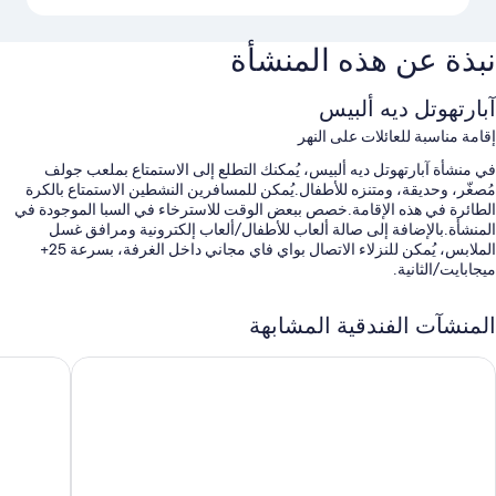
نبذة عن هذه المنشأة
آبارتهوتل ديه ألبيس
إقامة مناسبة للعائلات على النهر
في منشأة آبارتهوتل ديه ألبيس، يُمكنك التطلع إلى الاستمتاع بملعب جولف
مُصغّر، وحديقة، ومتنزه للأطفال.يُمكن للمسافرين النشطين الاستمتاع بالكرة
الطائرة في هذه الإقامة.خصص ببعض الوقت للاسترخاء في السبا الموجودة في
المنشأة.بالإضافة إلى صالة ألعاب للأطفال/ألعاب إلكترونية ومرافق غسل
الملابس، يُمكن للنزلاء الاتصال بواي فاي مجاني داخل الغرفة، بسرعة 25+
ميجابايت/الثانية.
تشمل الامتيازات الأخرى:
المنشآت الفندقية المشابهة
حمام سباحة مغطى وحمام سباحة للأطفال، مع مقاعد للتشمس
يزيدانس لاجوراي
ريزيدنس 
صف السيارة بمعرفة النزيل مجانًا، بالإضافة إلى صف السيارة لمدة طويلة
(بتكلفة إضافية)
بوفيه فطور (برسوم إضافية)، وحافلة للتوصيل المجاني من وإلى الأماكن
القريبة، ومعدّات رياضات ثلجية
طاولة بلياردو، وخزانة للأمانات في مكتب الاستقبال، وفريق عمل يجيد
التحدث بعدة لغات