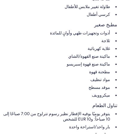
طاولة تغيير ملابس للأطفال
كرسي أطفال
مطبخ صغير
أدوات وتجهيزات طهي وأوانٍ للمائدة
ثلاجة
غلاية كهربائية
ماكينة صنع القهوة/الشاي
ماكينة صنع قهوة إسبريسو
مطحنة قهوة
مواد تنظيف
موقد مسطح
ميكروويف
تناول الطعام
يتوفر يوميًا بوفيه الإفطار نظير رسوم تتراوح من 7:00 صباحًا إلى
10 صباحاً: و10 EUR للشخص
بار واحد/استراحة واحدة