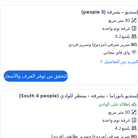
ستعراض
منطقة المعيشة
19
شرفة
إستديو - بشرفة (3 people)
ميع
(2
30 متر مربع
ور
people
غرفة نوم واحدة
ستديو
يتّسع لـ 3
شرفة
سرير ميرفي (مزدوج)‫‬ وسرير فردي
(3
واي فاي مجاني
people
لمزيد
المزيد من التفاصيل
ن
لتفاصيل
التحقق من توفر الغرف والأسعار
ن
ستديو
ستعراض
ألحفة محشوة بالريش وخزنة داخل الغرفة و
9
شرفة
إستديو بانوراما - بشرفة - بمنظر للوادي (South 4 people)
ميع
(3
إطلالة على الوادي
ور
people
30 متر مربع
ستديو
انوراما
غرفة نوم واحدة
يتّسع لـ 4
شرفة
سرير ميرفي (مزدوج)‫‬ وسرير بطابقين (فردي)