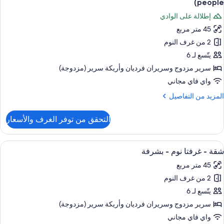
people)
ور
people
إطلالة على الوادي
قة
45 متر مربع
انوراما
2 من غرف النوم
رفتا
يتّسع لـ 6
وم
سرير مزدوج‫‬ وسريران فرديان‫‬ وأريكة سرير (مزدوجة)
واي فاي مجاني
شرفة
لمزيد
المزيد من التفاصيل
ن
منظر
لتفاصيل
التحقق من توفر الغرف والأسعار
ن
لوادي
قة
(South,
انوراما
ستعراض
منطقة المعيشة
14
شقة - غرفتا نوم - بشرفة
ميع
people
رفتا
45 متر مربع
وم
ور
2 من غرف النوم
قة
شرفة
يتّسع لـ 6
رفتا
منظر
سرير مزدوج‫‬ وسريران فرديان‫‬ وأريكة سرير (مزدوجة)
لوادي
وم
واي فاي مجاني
(South,