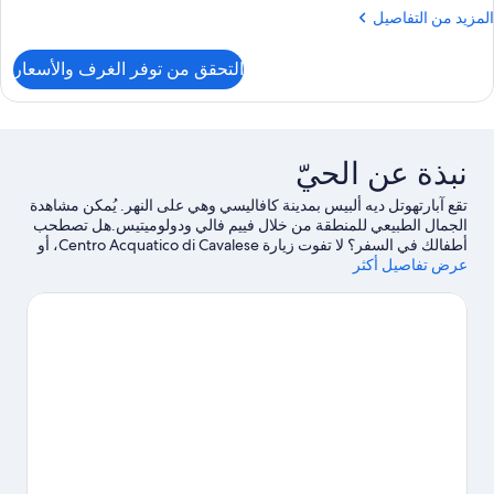
لمزيد
المزيد من التفاصيل
شرفة
people
ن
لتفاصيل
التحقق من توفر الغرف والأسعار
ن
قة
رفتا
وم
نبذة عن الحيّ
شرفة
تقع آبارتهوتل ديه ألبيس بمدينة كافاليسي وهي على النهر. يُمكن مشاهدة
الجمال الطبيعي للمنطقة من خلال فييم فالي ودولوميتيس.هل تصطحب
أطفالك في السفر؟ لا تفوت زيارة Centro Acquatico di Cavalese، أو
عرض تفاصيل أكثر
استمتع بحدث أو مباراة في Palazzetto dello sport Árpád Weisz
Cavalese.انطلق في المنحدرات القريبة من خلال التزلج لمسافات
طويلة والتزلج على التلال، أو استمتع بأنشطة الهواء الطلق الأخرى مثل
التزلج بالزلاجة على المنحدرات الجليدية وإمكانية التزلج على الجليد في
مكان قريب.
تفضل بزيارة أدلتنا للسفر إلى كافاليسي