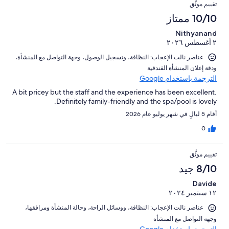
التقييمات
تقييمات
من
تقييم موثَّق
من
النزلاء
أصل
10/10 ممتاز
تقييمات
112
النزلاء
Nithyanand
من
٢ أغسطس ٢٠٢٦
تقييمات
النزلاء
عناصر نالت الإعجاب: ⁦النظافة⁩، و⁦تسجيل الوصول⁩، و⁦جهة التواصل مع المنشأة⁩،
و⁦دقة إعلان المنشأة الفندقية⁩
الترجمة باستخدام Google
A bit pricey but the staff and the experience has been excellent.
Definitely family-friendly and the spa/pool is lovely.
أقام 5 ليالٍ في شهر يوليو عام 2026
0
تقييم موثَّق
8/10 جيد
Davide
١٢ سبتمبر ٢٠٢٤
عناصر نالت الإعجاب: ⁦النظافة⁩، و⁦وسائل الراحة⁩، و⁦حالة المنشأة ومرافقها⁩،
و⁦جهة التواصل مع المنشأة⁩
الترجمة باستخدام Google