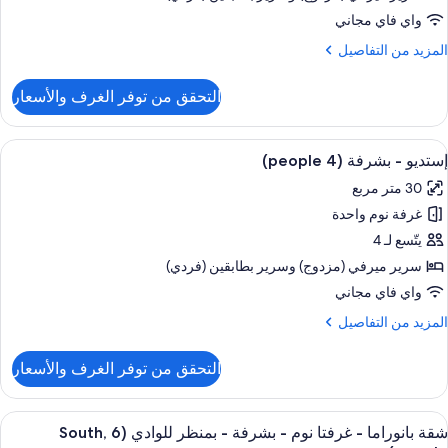
واي فاي مجاني
منظر
لمزيد
المزيد من التفاصيل
لوادي
ن
(South
لتفاصيل
التحقق من توفر الغرف والأسعار
ن
ستديو
people
انوراما
ستعراض
تلفزيون بشاشة مسطحة بحجم 22-بوصة يعرض قنوات فضائية، تلفزيون
16
إستديو - بشرفة (4 people)
ميع
شرفة
30 متر مربع
ور
منظر
غرفة نوم واحدة
ستديو
لوادي
يتّسع لـ 4
(South
شرفة
سرير ميرفي (مزدوج)‫‬ وسرير بطابقين (فردي)
people
(4
واي فاي مجاني
people
لمزيد
المزيد من التفاصيل
ن
لتفاصيل
التحقق من توفر الغرف والأسعار
ن
ستديو
ستعراض
منطقة المعيشة
11
شرفة
شقة بانوراما - غرفتا نوم - بشرفة - بمنظر للوادي (South, 6
ميع
(4