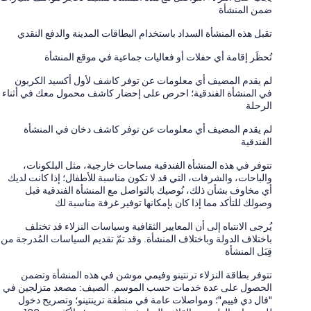
ضمن المنشأة
تقبل هذه المنشأة السداد باستخدام البطاقات المدينة والدفع النقدي
تُحظَر إقامة أي حفلات أو فعاليات جماعية في موقع المنشأة
لم يقدم المضيف أي معلومات عن توفر كاشف لأول أكسيد الكربون
في المنشأة الفندقية؛ احرص على إحضار كاشف محمول معك في أثناء
الرحلة
لم يقدم المضيف أي معلومات عن توفر كاشف دخان في المنشأة
الفندقية
تتوفر في هذه المنشأة الفندقية مساحات خارجية، مثل البلكونات،
والباحات، والشرفات، التي قد لا تكون مناسبة للأطفال؛ إذا كانت لديك
أي مخاوف بشأن ذلك، نُوصيك بالتواصل مع المنشأة الفندقية قبل
وصولك للتأكد مما إذا كان بإمكانها توفير غرفة مناسبة لك
يُرجى الانتباه إلى أن المعايير الثقافية وسياسات النزلاء قد تختلف
باختلاف الدولة وباختلاف المنشأة. وقد تمّ تقديم السياسات المُدرجة من
قِبَل المنشأة
تتوفر بطاقة النزلاء ترنتينو وفيمي موشن في هذه المنشأة وتضمن
الحصول على عدة خدمات حسب الموسم. الصيف: مصعد متزلجين في
"فال دي فييم"؛ ومواصلات عامة في منطقة ترينتينو؛ وتصريح دخول