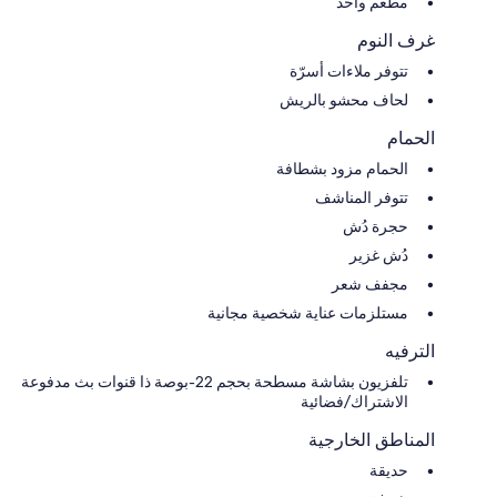
مطعم واحد
غرف النوم
تتوفر ملاءات أسرّة
لحاف محشو بالريش
الحمام
الحمام مزود بشطافة
تتوفر المناشف
حجرة دُش
دُش غزير
مجفف شعر
مستلزمات عناية شخصية مجانية
الترفيه
تلفزيون بشاشة مسطحة بحجم 22-بوصة ذا قنوات بث مدفوعة
الاشتراك/فضائية
المناطق الخارجية
حديقة