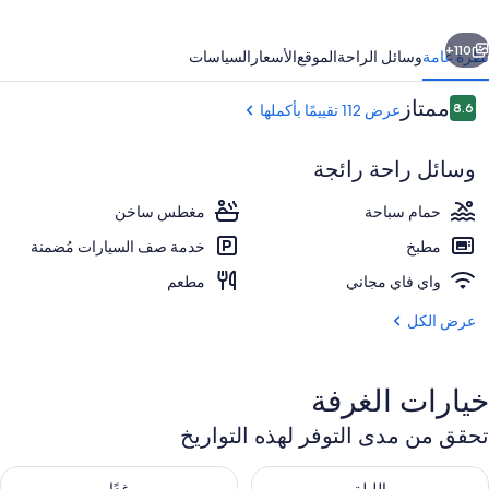
ابق
التالي
110+
نظرة عامة
وسائل الراحة
الموقع
الأسعار
السياسات
التقييمات
ممتاز
8.6
عرض 112 تقييمًا بأكملها
8.6 من 10
وسائل راحة رائجة
حمام سباحة
مغطس ساخن
مطبخ
خدمة صف السيارات مُضمنة
واي فاي مجاني
مطعم
حمام تركي
عرض الكل
خيارات الغرفة
تحقق من مدى التوفر لهذه التواريخ
حقق من مدى التوفر لليلة للفترة أغسطس 6 - أغسطس 7
تحقق من مدى التوفر لغد للفترة أغسطس 7 