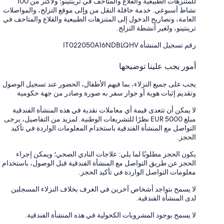
للمتنزهات الطبيعية والقلاع والمتاحف في ترينتينو؛ ولأكثر من 100
نشاط أسبوعي. خدمة حافلة النقل من وإلى موقع التزلج، والمواصلات
العامة، وتصاريح الدخول إلى المتنزهات الطبيعية والقلاع والمتاحف في
ترينتينو، ولغير أنشطة التزلج.
رقم تسجيل المنشأة ⁦IT022050A16NDBLQHV⁩
أمور يجب علينا توضيحها
يجب على جميع النزلاء، بما فيهم الأطفال، الحضور عند تسجيل الوصول
وتقديم إثبات هوية أو جواز سفر به صورة وصادر من جهة حكومية
لا يمكن أن تتعدى قيمة أي معاملات نقدية في هذه المنشأة الفندقية
مبلغ EUR 5000 نظرًا للتشريعات الوطنية. لمزيد من التفاصيل، يرجى
التواصل مع المنشأة الفندقية باستخدام المعلومات الواردة في تأكيد
الحجز.
يكون الحجز مطلوبًا لما يلي: علاجات النادي الصحي؛ ويمكن إجراء
الحجز عن طريق التواصل مع المنشأة الفندقية قبل الوصول، باستخدام
معلومات التواصل الواردة في تأكيد الحجز.
لا يسمح بتواجد أشخاص آخرين في الغرف بخلاف النزلاء المسجلين
لدى المنشأة الفندقية.
لا يسمح بوجود المشروبات الكحولية في هذه المنشأة الفندقية.