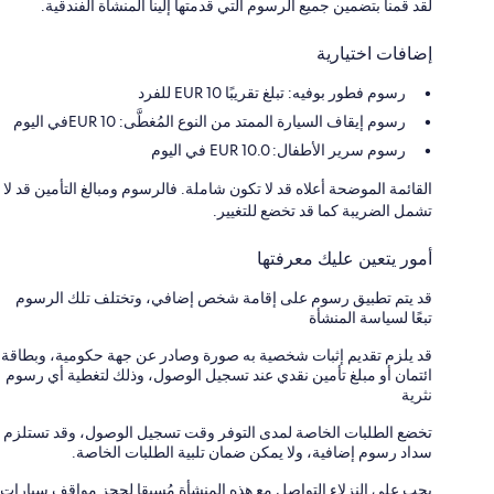
لقد قمنا بتضمين جميع الرسوم التي قدمتها إلينا المنشأة الفندقية.
إضافات اختيارية
رسوم فطور بوفيه: تبلغ تقريبًا 10 EUR للفرد
رسوم إيقاف السيارة الممتد من النوع المُغطَّى: 10 EURفي اليوم
رسوم سرير الأطفال: 10.0 EUR في اليوم
القائمة الموضحة أعلاه قد لا تكون شاملة. فالرسوم ومبالغ التأمين قد لا
تشمل الضريبة كما قد تخضع للتغيير.
أمور يتعين عليك معرفتها
قد يتم تطبيق رسوم على إقامة شخص إضافي، وتختلف تلك الرسوم
تبعًا لسياسة المنشأة
قد يلزم تقديم إثبات شخصية به صورة وصادر عن جهة حكومية، وبطاقة
ائتمان أو مبلغ تأمين نقدي عند تسجيل الوصول، وذلك لتغطية أي رسوم
نثرية
تخضع الطلبات الخاصة لمدى التوفر وقت تسجيل الوصول، وقد تستلزم
سداد رسوم إضافية، ولا يمكن ضمان تلبية الطلبات الخاصة.
يجب على النزلاء التواصل مع هذه المنشأة مُسبقا لحجز مواقف سيارات