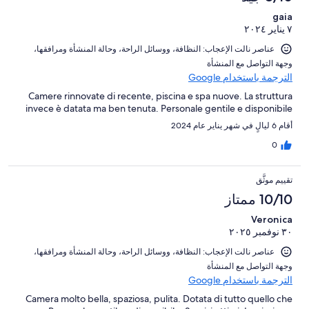
gaia
٧ يناير ٢٠٢٤
عناصر نالت الإعجاب: ⁦النظافة⁩، و⁦وسائل الراحة⁩، و⁦حالة المنشأة ومرافقها⁩،
و⁦جهة التواصل مع المنشأة⁩
الترجمة باستخدام Google
Camere rinnovate di recente, piscina e spa nuove. La struttura
invece è datata ma ben tenuta. Personale gentile e disponibile
أقام 6 ليالٍ في شهر يناير عام 2024
0
تقييم موثَّق
10/10 ممتاز
Veronica
٣٠ نوفمبر ٢٠٢٥
عناصر نالت الإعجاب: ⁦النظافة⁩، و⁦وسائل الراحة⁩، و⁦حالة المنشأة ومرافقها⁩،
و⁦جهة التواصل مع المنشأة⁩
الترجمة باستخدام Google
Camera molto bella, spaziosa, pulita. Dotata di tutto quello che