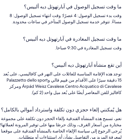
ما وقت تسجيل الوصول في آبارتهوتل ديه ألبيس؟
وقت بدء تسجيل الوصول: 4 عصرًا؛ وقت انتهاء تسجيل الوصول: 8
مساءً. تتوفر خدمة تسجيل الوصول المتأخر في ساعات محدودة.
ما وقت تسجيل المغادرة في آبارتهوتل ديه ألبيس؟
وقت تسجيل المغادرة في 9:30 صباحا.
أين تقع منشأة آبارتهوتل ديه ألبيس؟
توجد هذه الإقامة المناسبة للعائلات على النهر في كافاليسي، على بُعد
15 دقيقة سيرًا على الأقدام من فييم فالي وPalazzetto dello sport
Árpád Weisz Cavalese.Centro Acquatico di Cavalese ومركز
كافاليز للفن المعاصر أيضًا على بُعد ميل واحد (2 كم).
هل يُمكنني إلغاء حجزي دون تكلفة واسترداد أموالي بالكامل؟
نعم، تسمح هذه المنشأة الفندقية بإلغاء الحجز دون تكلفة على مجموعة
مختارة من أسعار الغرف، وذلك حرصًا منها على توفير المرونة لعملائها!
يُرجى الرجوع إلى سياسة الإلغاء الخاصة بالمنشأة الفندقية على موقعنا
لمعرفة المزيد من التفاصيل بشأن أي استثناءات أو متطلبات.