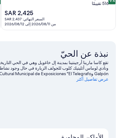
4
9.4
من
م
516 تقييمًا
10،
السعر
SAR 2,425
استثنائي،
ا
الحالي
السعر النهائي: SAR 2,437
3
516
هو
من 2026/08/11 إلى 2026/08/12
تقييمًا
ت
SAR
2,425
نبذة عن الحيّ
تقع كاسا مارينا أرجينتينا بمدينة إل خاغويل وهي في الحي التا
عرض تفاصيل أكثر
بوينوس آيرس خوان إي أوسكار جالفيث للسباقات.
تفضل بزيارة أ
الأماكن المجاورة