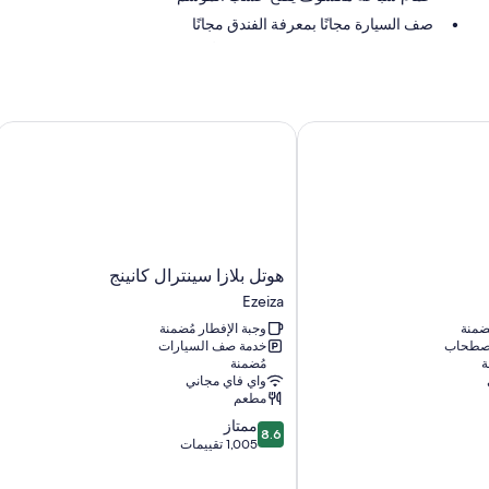
صف السيارة مجانًا بمعرفة الفندق مجانًا
فطور كونتينينتال (برسوم إضافية)، وأثاث خارجي، ومكتب استقبال مفتوح 24 ساع
سمات الغرفة
تقدم جميع غرف النزلاء في منشأة كاسا مارينا أرجينتينا مزايا مثل مدافئ وأ
هوتل بلازا سينترال كانينج
وموائد طعام.
تشمل وسائل الراحة الإضافية:
تدفئة ومراوح محمولة
دُش غزير، وحوض استحمام عميق، وشامبو
ساحات خاصة، وأرضيات مدفأة، ومناطق منفصلة لتناول الطعام
هوتل
هوتل بلازا سينترال كانينج
بلازا
Ezeiza
سينترال
ُضمنة
وجبة الإفطار مُضمنة
كانينج
اصطحاب
خدمة صف السيارات
Ezeiza
ة
مُضمنة
واي فاي مجاني
مطعم
8.6
ممتاز
8.6
من
1,005 تقييمات
10،
ممتاز،