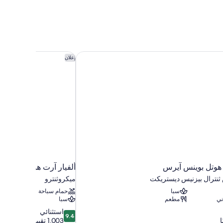
هوتل بوينس آيرس
ألفيار آرت هوتل
إعلان
هوتل بوينس آيرس
ألفيار آرت هوتل
ثنترال بيزنيس ديستريكت
ميكروثنترو
سبا
حمام سباحة
ني
مطعم
سبا
9.4
استثنائي
9.4
من
1,003 تقييمات