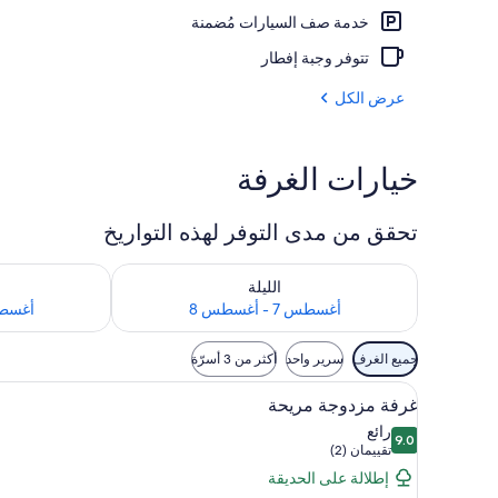
خدمة صف السيارات مُضمنة
شرفة/رواق
تتوفر وجبة إفطار
عرض الكل
خيارات الغرفة
تحقق من مدى التوفر لهذه التواريخ
تحقق من مدى التوفر لليلة للفترة أغسطس 7 - أغسطس 8
تحقق من مدى التوفر
الليلة
أغسطس 7 - أغسطس 8
أغسطس 8 - 
عوامل
جميع الغرف
سرير واحد
أكثر من 3 أسرّة
التصفية
استعراض
ملاءات للفراش لا تسبب الحساسية 
المتاحة
21
غرفة مزدوجة مريحة
جميع
للغرف
رائع
9.0
صور
9.0 من 10
(تقييمان
تقييمان (2)
غرفة
(2))
إطلالة على الحديقة
مزدوجة