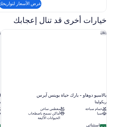
التفاصيل
عرض الأسعار لتواريخك
عن
غرفة
اقتصادية
خيارات أخرى قد تنال إعجابك
بالاسيو دوهاو - بارك حياة بوينس آيرس
28
إعلان
إ
بالاسيو دوهاو - بارك حياة بوينس آيرس
28
ريكوليتا
ب
حمام سباحة
مغطس ساخن
سبا
أماكن تسمح باصطحاب
الحيوانات الأليفة
4
9.4
استثنائي