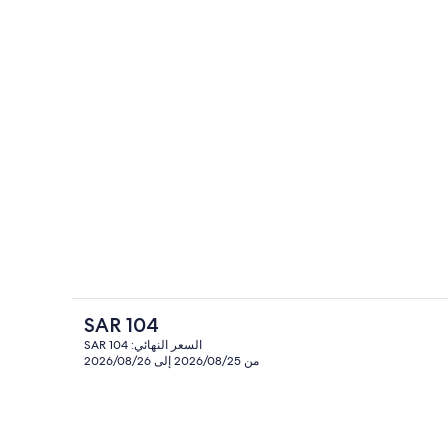
شرفة/رواق
 لا تسبب الحساسية وتجهيزات عازلة للصوت وواي فاي مجانًا
السعر
SAR 104
الحالي
السعر النهائي: SAR 104
هو
من 2026/08/25 إلى 2026/08/26
مدفأة، أرضيات مدفأة
SAR
104