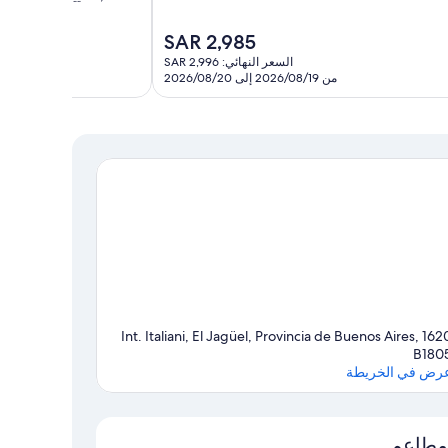
10،
استثنائي،
السعر
SAR 2,985
1,003
الحالي
السعر النهائي: SAR 2,996
تقييمات
هو
من 2026/08/19 إلى 2026/08/20
SAR
2,985
1620 Int. Italiani, El Jagüel, Provincia de Buenos Aires,
B180
رض في الخريطة
الخريطة
مطاعم