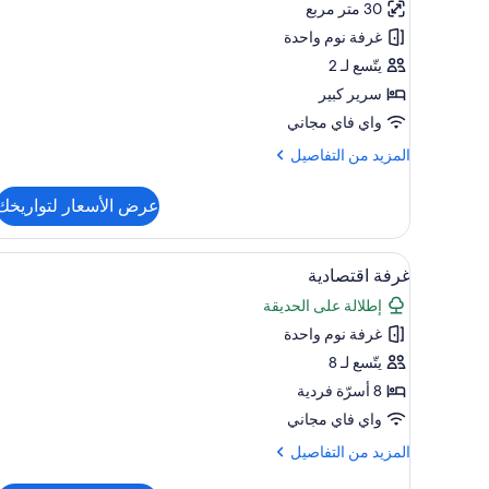
30 متر مربع
مريحة
غرفة نوم واحدة
يتّسع لـ 2
سرير كبير
واي فاي مجاني
المزيد
المزيد من التفاصيل
من
التفاصيل
عرض الأسعار لتواريخك
عن
غرفة
مزدوجة
استعراض
ملاءات للفراش لا تسبب الحساسية 
5
مريحة
غرفة اقتصادية
جميع
إطلالة على الحديقة
صور
غرفة نوم واحدة
غرفة
اقتصادية
يتّسع لـ 8
8 أسرّة فردية
واي فاي مجاني
المزيد
المزيد من التفاصيل
من