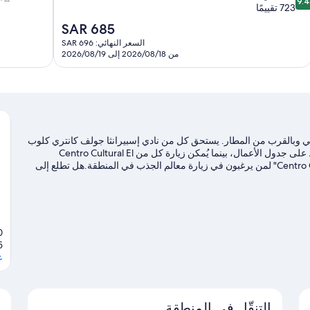
9.
ن
723 تقييمًا
10،
10،
استثنائي،
السعر
SAR 685
ستثنائي،
330
الحالي
السعر النهائي: SAR 696
72
تقييمًا
هو
من 2026/08/18 إلى 2026/08/19
قييمًا
SAR
685
ريخي وبالقرب من المطار. يستحق كل من نادي إسبيرانثا جولف كانتري كلوب
ونادي لوماس أثليتيك كلوب للجولف الزيارة في حال وجود نشاط على جدول الأعمال، بينما يُمكن زيارة كل من Centro Cultural El
Galpón وCentro Cultural Municipal de Exposiciones "El Telegrafo" لمن يرغبون في زيارة معالم الجذب في المنطقة.هل تطلع إلى
الاستمتاع بحضور حدث أو مباراة في أثناء تواجدك في المدينة؟ احظ بمشاهدة ما يُحدث في Hockey Lomas أو مضمار أوتودرومو دي
دلتنا للسفر إلى إل خاغويل
5
ع
التنقّل في المنطقة