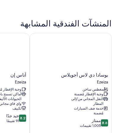
المنشآت الفندقية المشابهة
بوسادا دي لاس أجويلاس
آناس إن
بوسادا
آناس
بوسادا دي لاس أجويلاس
آناس إن
دي
إن
Ezeiza
Ezeiza
لاس
Ezeiza
مغطس ساخن
وجبة الإفطار م
أجويلاس
وجبة الإفطار مُضمنة
أماكن تسمح ب
Ezeiza
النقل المجاني من/إلى
الحيوانات الأليف
المطار
واي فاي مجاني
خدمة صف السيارات
تكييف
مُضمنة
8.2
جيد جدًا
8.2
8.6
ممتاز
من
91 تقييمًا
8.6
من
1,005 تقييمات
10،
10،
جيد