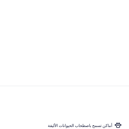
ملاءات للفراش
مائدة طعام
أماكن تسمح باصطحاب الحيوانات الأليفة