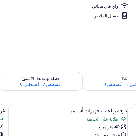
واي فاي مجاني
غسيل الملابس
 لغد للفترة أغسطس 8 - أغسطس 9
تحقق من مدى التوفر لعطلة نهاية هذا الأسبوع للف
غدًا
عطلة نهاية هذا الأسبوع
أغسطس 9
أغسطس 7 - أغسطس 9
استعراض
وتجهيزات عازلة للصوت وواي فاي مجانًا
اس
ملاءات للفراش لا تسبب الحساسية وتجهيزات
15
غرفة رباعية بتجهيزات أساسية
غرف
جميع
جم
إطلالة على الحديقة
صور
صو
40 متر مربع
غرفة
غر
رباعية
اقت
غرفة نوم واحدة