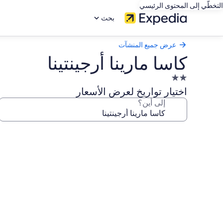
التخطّي إلى المحتوى الرئيسي
بحث
عرض جميع المنشآت
كاسا مارينا أرجينتينا
منشأة
فندقية
اختيار تواريخ لعرض الأسعار
مصنفة
إلى أين؟
بنجمتين
2.0
معرض
صور
كاسا
مارينا
أرجينتينا