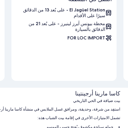
El Jagüel Station - على بُعد 13 من الدقائق
سيرًا على الأقدام
محطة بيونس آيرز لينيرز - على بُعد 21 من
الدقائق بالسيارة
FOR LOC IMPORT
كاسا مارينا أرجينتينا
بيت ضيافة في الحي التاريخي
استفِد من شرفة، وحديقة، ومرافق غسل الملابس في منشأة كاسا مارينا أرجين
تشمل الامتيازات الأخرى في إقامة بيت الشباب هذه:
حمام سباحة مكشوف يُفتح حسب الموسم