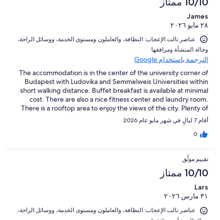
10/10 ممتاز
James
٢٨ مايو ٢٠٢٦
عناصر نالت الإعجاب: ⁦النظافة⁩، و⁦العاملون ومستوى الخدمة⁩، و⁦وسائل الراحة⁩،
و⁦حالة المنشأة ومرافقها⁩
الترجمة باستخدام Google
The accommodation is in the center of the university corner of
Budapest with Ludovika and Semmelweis Universities within
short walking distance. Buffet breakfast is available at minimal
cost. There are also a nice fitness center and laundry room.
There is a rooftop area to enjoy the views of the city. Plenty of
restaurants and shops are minutes away, as is the M3 train stop.
أقام 7 ليالٍ في شهر مايو عام 2026
A very clean and comfortable place to stay. Rooms are
comfortable.
0
تقييم موثَّق
10/10 ممتاز
Lars
٣١ مارس ٢٠٢٦
عناصر نالت الإعجاب: ⁦النظافة⁩، و⁦العاملون ومستوى الخدمة⁩، و⁦وسائل الراحة⁩،