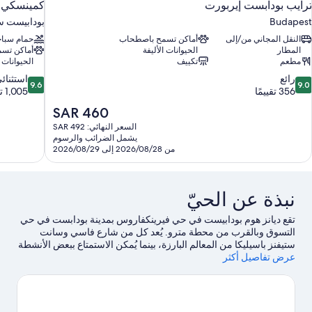
ترايب بودابست إيربورت
كمينسكي 
Budapest
بودابيست س
النقل المجاني من/إلى
أماكن تسمح باصطحاب
حمام سباح
المطار
الحيوانات الأليفة
أماكن تس
مطعم
تكييف
الحيوانات ا
9.6
9.
رائع
استثنائ
9.6
9.0
ن
من
356 تقييمًا
1,005 تقييمات
10،
10،
السعر
SAR 460
ائع،
استثنائي،
الحالي
السعر النهائي: SAR 492
1,005
35
هو
يشمل الضرائب والرسوم
قييمًا
تقييمات
SAR
من 2026/08/28 إلى 2026/08/29
460
نبذة عن الحيّ
تقع ديانز هوم بودابيست في حي فيرينكفاروس بمدينة بودابست في حي
التسوق وبالقرب من محطة مترو. يُعد كل من شارع فاسي وسانت
ستيفنز باسيليكا من المعالم البارزة، بينما يُمكن الاستمتاع ببعض الأنشطة
عرض تفاصيل أكثر
الموجودة في المنطقة في حمام سباحة وحمامات جيليرت الحرارية
وحمام شاكيني الحراري.يُعد كل من جسر شيتشينيي تشاين وقلعة بودا
مكانين آخرين موصى بهما للزيارة.يُعجب النزلاء بقرب موقع الفندق من
المواصلات العامة: محطة كلينيكاك على بُعد خطوات فقط
وFerencvárosi rendelőintézet Tram Station is 8 من الدقائق سيرًا