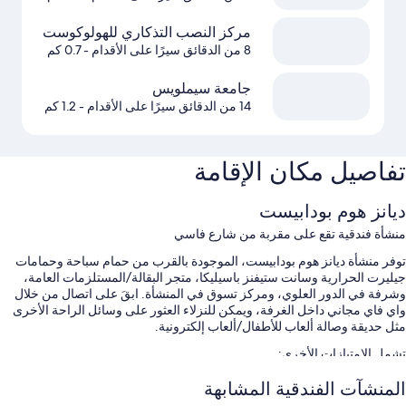
مركز النصب التذكاري للهولوكوست
8 من الدقائق سيرًا على الأقدام
- 0.7 كم
جامعة سيملويس
14 من الدقائق سيرًا على الأقدام
- 1.2 كم
تفاصيل مكان الإقامة
ديانز هوم بودابيست
منشأة فندقية تقع على مقربة من شارع فاسي
توفر منشأة ديانز هوم بودابيست، الموجودة بالقرب من حمام سباحة وحمامات
جيليرت الحرارية وسانت ستيفنز باسيليكا، متجر البقالة/المستلزمات العامة،
وشرفة في الدور العلوي، ومركز تسوق في المنشأة. ابقَ على اتصال من خلال
واي فاي مجاني داخل الغرفة، ويمكن للنزلاء العثور على وسائل الراحة الأخرى
مثل حديقة وصالة ألعاب للأطفال/ألعاب إلكترونية.
تشمل الامتيازات الأخرى:
فطور كونتينينتال (برسوم إضافية)، والدراجات المخصصة للإيجار، وحافلة
المنشآت الفندقية المشابهة
للتوصيل من وإلى المطار (بتكلفة إضافية)