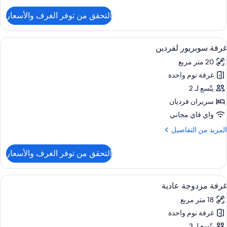
ن
لتفاصيل
التحقق من توفر الغرف والأسعار
ن
رفة
وبيريور
ستعراض
خزنة داخل الغرفة وستائر تعتيم وتجهيزات 
12
زدوجة
غرفة سوبريور لفردين
ميع
20 متر مربع
ور
غرفة نوم واحدة
رفة
وبريور
يتّسع لـ 2
فردين
سريران فرديان
واي فاي مجاني
لمزيد
المزيد من التفاصيل
ن
لتفاصيل
التحقق من توفر الغرف والأسعار
ن
رفة
وبريور
ستعراض
خزنة داخل الغرفة وستائر تعتيم وتجهيزات 
7
فردين
غرفة مزدوجة عادية
ميع
18 متر مربع
ور
غرفة نوم واحدة
رفة
زدوجة
يتّسع لـ 3