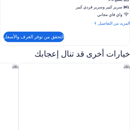
ادية
سرير كبير‫‬ وسرير فردي كبير
واي فاي مجاني
لمزيد
المزيد من التفاصيل
ن
لتفاصيل
التحقق من توفر الغرف والأسعار
ن
رفة
زدوجة
خيارات أخرى قد تنال إعجابك
ادية
رايب بودابست إيربورت
كمينسكي ه
إعلان
إعلان