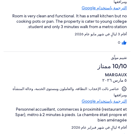
ومرافقها⁩
الترجمة باستخدام Google
Room is very clean and functional. It has a small kitchen but no
cooking pots or pan. The property is cater to young college
student and only 3 minutes walk from a metro station.
أقام 3 ليالٍ في شهر مايو عام 2026
0
تقييم موثَّق
10/10 ممتاز
MARGAUX
٥ مارس ٢٠٢٦
عناصر نالت الإعجاب: ⁦النظافة⁩، و⁦العاملون ومستوى الخدمة⁩، و⁦حالة المنشأة
ومرافقها⁩
الترجمة باستخدام Google
Personnel accueillant, commerces à proximité (restaurant et
Spar), métro à 2 minutes à pieds. La chambre était propre et
bien aménagée
أقام 4 ليالٍ في شهر فبراير عام 2026