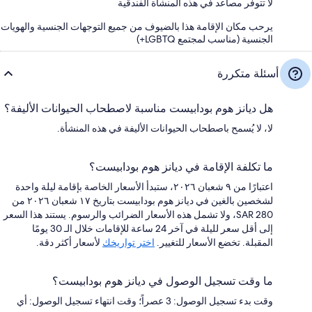
لا تتوفر مصاعد في هذه المنشأة الفندقية
يرحب مكان الإقامة هذا بالضيوف من جميع التوجهات الجنسية والهويات
الجنسية (مناسب لمجتمع LGBTQ+)
أسئلة متكررة
هل ديانز هوم بودابيست مناسبة لاصطحاب الحيوانات الأليفة؟
لا، لا يُسمح باصطحاب الحيوانات الأليفة في هذه المنشأة.
ما تكلفة الإقامة في ديانز هوم بودابيست؟
اعتبارًا من ٩ شعبان ٢٠٢٦، ستبدأ الأسعار الخاصة بإقامة ليلة واحدة
لشخصين بالغين في ديانز هوم بودابيست بتاريخ ١٧ شعبان ٢٠٢٦ من
SAR 280، ولا تشمل هذه الأسعار الضرائب والرسوم. يستند هذا السعر
إلى أقل سعر لليلة في آخر 24 ساعة للإقامات خلال الـ 30 يومًا
المقبلة. تخضع الأسعار للتغيير.
اختر تواريخك
لأسعار أكثر دقة.
ما وقت تسجيل الوصول في ديانز هوم بودابيست؟
وقت بدء تسجيل الوصول: 3 عصراً؛ وقت انتهاء تسجيل الوصول: أي