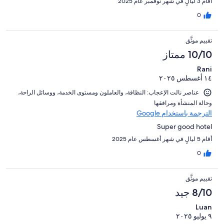
أقام 3 ليالٍ في شهر نوفمبر عام 2025
0
تقييم موثَّق
10/10 ممتاز
Rani
١٤ أغسطس ٢٠٢٥
عناصر نالت الإعجاب: ⁦النظافة⁩، و⁦العاملون ومستوى الخدمة⁩، و⁦وسائل الراحة⁩،
و⁦حالة المنشأة ومرافقها⁩
الترجمة باستخدام Google
Super good hotel
أقام 5 ليالٍ في شهر أغسطس عام 2025
0
تقييم موثَّق
8/10 جيد
Luan
٩ يوليو ٢٠٢٥