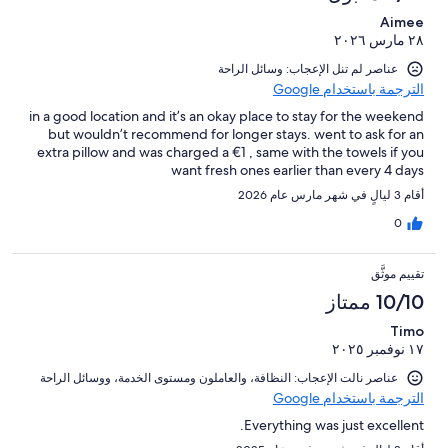
Aimee
٢٨ مارس ٢٠٢٦
عناصر لم تنل الإعجاب: وسائل الراحة
الترجمة باستخدام Google
in a good location and it’s an okay place to stay for the weekend
but wouldn’t recommend for longer stays. went to ask for an
extra pillow and was charged a €1 , same with the towels if you
want fresh ones earlier than every 4 days
أقام 3 ليالٍ في شهر مارس عام 2026
0
تقييم موثَّق
10/10 ممتاز
Timo
١٧ نوفمبر ٢٠٢٥
عناصر نالت الإعجاب: ⁦النظافة⁩، و⁦العاملون ومستوى الخدمة⁩، و⁦وسائل الراحة⁩
الترجمة باستخدام Google
Everything was just excellent.