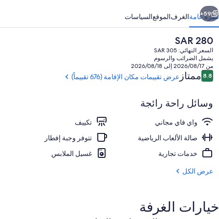
ابق
التالي
59+
نظرة عامة
الغرف
الموقع
السياسات
السعر
SAR 280
الحالي
السعر النهائي: SAR 305
هو
يشمل الضرائب والرسوم
SAR
من 2026/08/17 إلى 2026/08/18
280
التقييمات
ممتاز
8.8
عرض تقييمات مكان الإقامة (676 تقييماً)
8.8 من 10
وسائل راحة رائجة
خزنة داخل الغرفة وستائر تعتيم وتجهيزات 
واي فاي مجاني
تكييف
صالة الألعاب الرياضية
تتوفر وجبة إفطار
خدمات تجارية
غسيل الملابس
عرض الكل
خيارات الغرفة