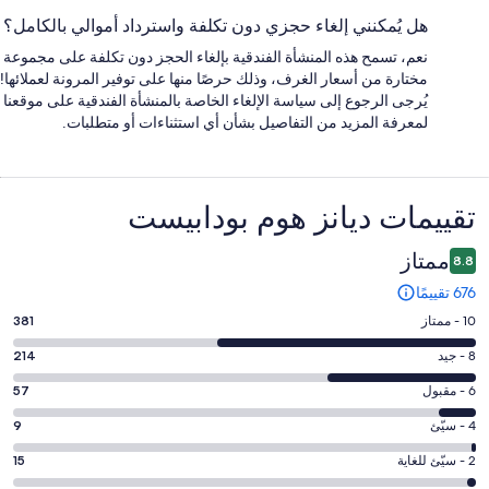
هل يُمكنني إلغاء حجزي دون تكلفة واسترداد أموالي بالكامل؟
نعم، تسمح هذه المنشأة الفندقية بإلغاء الحجز دون تكلفة على مجموعة
مختارة من أسعار الغرف، وذلك حرصًا منها على توفير المرونة لعملائها!
يُرجى الرجوع إلى سياسة الإلغاء الخاصة بالمنشأة الفندقية على موقعنا
لمعرفة المزيد من التفاصيل بشأن أي استثناءات أو متطلبات.
التقييمات
تقييمات ⁦ديانز هوم بودابيست⁩
ممتاز
8.8
676 تقييمًا
درجة
10 - ممتاز
381
التصنيف
درجة
8 - جيد
214
10
التصنيف
-
درجة
6 - مقبول
57
8
ممتاز.
التصنيف
-
درجة
4 - سيّئ
9
381
6
جيد.
التصنيف
من
-
درجة
2 - سيّئ للغاية
15
214
4
أصل
مقبول.
التصنيف