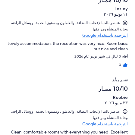
10/10 ممتاز
Lesley
١١ يونيو ٢٠٢٦
عناصر نالت الإعجاب: ⁦النظافة⁩، و⁦العاملون ومستوى الخدمة⁩، و⁦وسائل الراحة⁩،
و⁦حالة المنشأة ومرافقها⁩
الترجمة باستخدام Google
Lovely accommodation, the reception was very nice. Room basic
but nice and clean.
أقام 3 ليالٍ في شهر يونيو عام 2026
0
تقييم موثَّق
10/10 ممتاز
Robbie
٢٣ مايو ٢٠٢٦
عناصر نالت الإعجاب: ⁦النظافة⁩، و⁦العاملون ومستوى الخدمة⁩، و⁦وسائل الراحة⁩،
و⁦حالة المنشأة ومرافقها⁩
الترجمة باستخدام Google
Clean, comfortable rooms with everything you need. Excellent