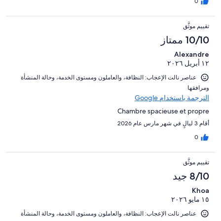
0
تقييم موثَّق
10/10 ممتاز
Alexandre
١٢ أبريل ٢٠٢٦
عناصر نالت الإعجاب: ⁦النظافة⁩، و⁦العاملون ومستوى الخدمة⁩، و⁦حالة المنشأة
ومرافقها⁩
الترجمة باستخدام Google
Chambre spacieuse et propre
أقام 3 ليالٍ في شهر مارس عام 2026
0
تقييم موثَّق
8/10 جيد
Khoa
١٥ مايو ٢٠٢٦
عناصر نالت الإعجاب: ⁦النظافة⁩، و⁦العاملون ومستوى الخدمة⁩، و⁦حالة المنشأة