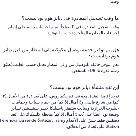
وقت.
ما وقت تسجيل المغادرة في ديانز هوم بودابيست؟
وقت تسجيل المغادرة في 11 صباحاً.سيتم احتساب رسم على إتمام
إجراءات المغادرة المتأخرة (حسب التوفر).
هل يتم توفير خدمة توصيل مكوكية إلى المطار من قبل ديانز
هوم بودابيست؟
نعم، تتوفر حافلة للتوصيل من وإلى المطار تعمل حسب الطلب.يُطبّق
رسم قدره EUR 16 للشخص.
أين تقع منشأة ديانز هوم بودابيست؟
توجد إقامة الفندق هذه في فيرينكفاروس، على بُعد ١٫٢ من الأميال (٢
كم) من شارع فاسي و3 أميال (5 كم) من حمام سباحة وحمامات
جيليرت الحرارية وسانت ستيفنز باسيليكا.جسر شيتشينيي تشاين
وقلعة بودا أيضًا على بُعد 3 أميال (5 كم).محطة كلينيكاك على بُعد
دقيقتين فقط سيرًا على الأقدام وFerencvárosi rendelőintézet Tram
Station على بُعد 8 من الدقائق.