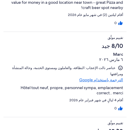
value for money in a good location near town - great Pizza and
craft beer spot nearby!
أقام ليلتين (2) في شهر مايو عام 2026
0
تقييم موثَّق
8/10 جيد
Marc
٦ مارس ٢٠٢٦
عناصر نالت الإعجاب: ⁦النظافة⁩، و⁦العاملون ومستوى الخدمة⁩، و⁦حالة المنشأة
ومرافقها⁩
الترجمة باستخدام Google
Hôtel tout neuf, propre, personnel sympa, emplacement
correct.. merci
أقام 4 ليالٍ في شهر فبراير عام 2026
0
تقييم موثَّق