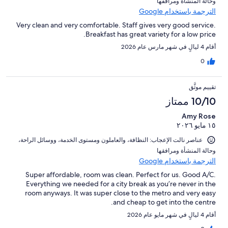
و⁦حالة المنشأة ومرافقها⁩
الترجمة باستخدام Google
Very clean and very comfortable. Staff gives very good service.
Breakfast has great variety for a low price.
أقام 4 ليالٍ في شهر مارس عام 2026
0
تقييم موثَّق
10/10 ممتاز
Amy Rose
١٥ مايو ٢٠٢٦
عناصر نالت الإعجاب: ⁦النظافة⁩، و⁦العاملون ومستوى الخدمة⁩، و⁦وسائل الراحة⁩،
و⁦حالة المنشأة ومرافقها⁩
الترجمة باستخدام Google
Super affordable, room was clean. Perfect for us. Good A/C.
Everything we needed for a city break as you’re never in the
room anyways. It was super close to the metro and very easy
and cheap to get into the centre.
أقام 4 ليالٍ في شهر مايو عام 2026