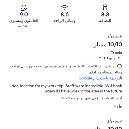
من
-
676
57
2
أصل
سيّئ.
من
من
-
676
9.0
8.6
8.8
9
تقييمات
أصل
سيّئ
من
من
النظافة
وسائل الراحة
العاملون ومستوى
النزلاء
676
للغاية.
تقييمات
أصل
الخدمة
من
15
النزلاء
676
التقييمات
تقييمات
من
تقييم موثَّق
من
النزلاء
أصل
10/10 ممتاز
تقييمات
676
النزلاء
Travis
من
٣١ يوليو ٢٠٢٦
تقييمات
النزلاء
عناصر نالت الإعجاب: ⁦النظافة⁩، و⁦العاملون ومستوى الخدمة⁩، و⁦وسائل الراحة⁩،
و⁦حالة المنشأة ومرافقها⁩
الترجمة باستخدام Google
Ideal location for my work trip. Staff were incredible. Will book
again if I have work in the area in the future.
أقام ليلة واحدة (1) في شهر يوليو عام 2026
0
تقييم موثَّق