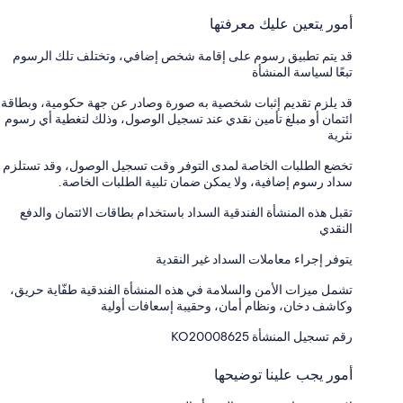
أمور يتعين عليك معرفتها
قد يتم تطبيق رسوم على إقامة شخص إضافي، وتختلف تلك الرسوم
تبعًا لسياسة المنشأة
قد يلزم تقديم إثبات شخصية به صورة وصادر عن جهة حكومية، وبطاقة
ائتمان أو مبلغ تأمين نقدي عند تسجيل الوصول، وذلك لتغطية أي رسوم
نثرية
تخضع الطلبات الخاصة لمدى التوفر وقت تسجيل الوصول، وقد تستلزم
سداد رسوم إضافية، ولا يمكن ضمان تلبية الطلبات الخاصة.
تقبل هذه المنشأة الفندقية السداد باستخدام بطاقات الائتمان والدفع
النقدي
يتوفر إجراء معاملات السداد غير النقدية
تشمل ميزات الأمن والسلامة في هذه المنشأة الفندقية طفّاية حريق،
وكاشف دخان، ونظام أمان، وحقيبة إسعافات أولية
رقم تسجيل المنشأة ⁦KO20008625⁩
أمور يجب علينا توضيحها