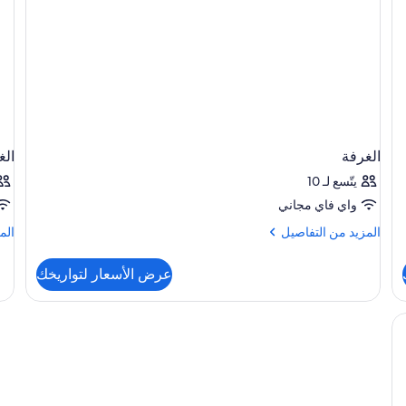
الغرفة
الغ
يتّسع لـ 10
واي فاي مجاني
المزيد
الم
المزيد من التفاصيل
الم
من
من
التفاصيل
الت
عرض الأسعار لتواريخك
عن
عن
الغرفة
الغ