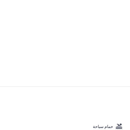
فيديو صانعي ا
شاطئ خاص، حاف
حمام سباحة