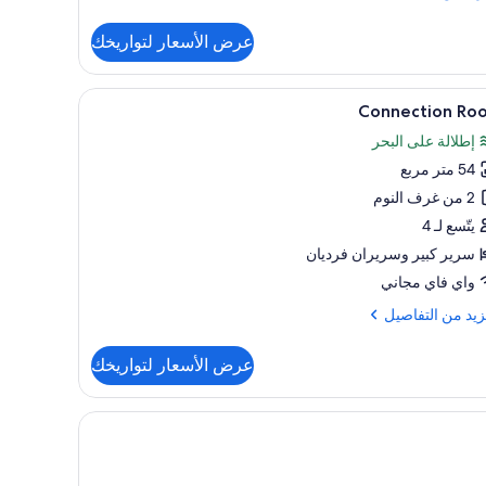
فاصيل
عرض الأسعار لتواريخك
ح
يور
تعراض
ميني بار وخزنة داخل الغرفة
أغطية فراش متميزة وعناصر مجانية داخل الميني بار
2
Connection Ro
يع
إطلالة على البحر
ر
54 متر مربع
Connecti
Ro
2 من غرف النوم
يتّسع لـ 4
سرير كبير‫‬ وسريران فرديان
واي فاي مجاني
زيد
زيد من التفاصيل
فاصيل
عرض الأسعار لتواريخك
Connect
Ro