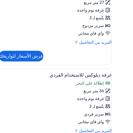
27 متر مربع
عادية
غرفة نوم واحدة
يتّسع لـ 3
سرير مزدوج
واي فاي مجاني
المزيد
المزيد من التفاصيل
من
التفاصيل
عرض الأسعار لتواريخك
عن
غرفة
مزدوجة
استعراض
أغطية فراش متميزة وعناصر مجانية 
1
عادية
غرفة ديلوكس للاستخدام الفردي
جميع
إطلالة على البحر
صور
36 متر مربع
غرفة
ديلوكس
غرفة نوم واحدة
للاستخدام
يتّسع لـ 2
الفردي
سرير فردي
واي فاي مجاني
المزيد
المزيد من التفاصيل