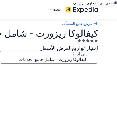
التخطّي إلى المحتوى الرئيسي
بحث
عرض جميع المنشآت
كيفالوكا ريزورت - شامل 
منشأة
فندقية
اختيار تواريخ لعرض الأسعار
مصنفة
إلى أين؟
بـ
5.0
معرض
نجوم
صور
كيفالوكا
ريزورت
-
شامل
جميع