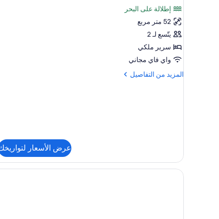
جناح
واحد
إطلالة على البحر
شهر
(1))
52 متر مربع
العسل
يتّسع لـ 2
-
سرير ملكي
سرير
واي فاي مجاني
ملكي
-
المزيد
المزيد من التفاصيل
من
بمنظر
التفاصيل
للبحر
عن
جناح
شهر
العسل
-
سرير
عرض الأسعار لتواريخك
ملكي
-
بمنظر
للبحر