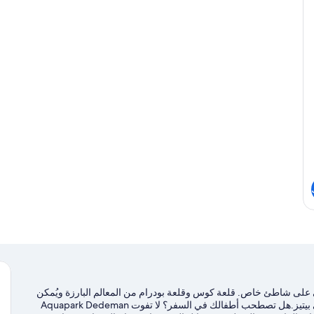
ي على شاطئ خاص. قلعة كوس وقلعة بودرام من المعالم البارزة ويُمكن
مشاهدة الجمال الطبيعي للمنطقة في شاطئ أورتكانت وشاطئ بيتيز.هل تصطحب أطفالك في السفر؟ لا تفوت Aquapark Dedeman