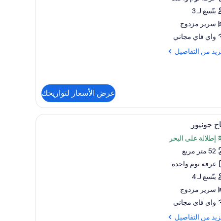
دوجة
يتّسع لـ 3
سرير مزدوج
واي فاي مجاني
زيد
زيد من التفاصيل
فاصيل
ة
عرض الأسعار لتواريخك
وكس
وجة
تعراض
ميني بار وخزنة داخل الغرفة
أغطية فراش متميزة وعناصر مجانية داخل الميني بار
1
ح جونيور
يع
إطلالة على البحر
ر
52 متر مربع
اح
نيور
غرفة نوم واحدة
يتّسع لـ 4
سرير مزدوج
واي فاي مجاني
زيد
زيد من التفاصيل