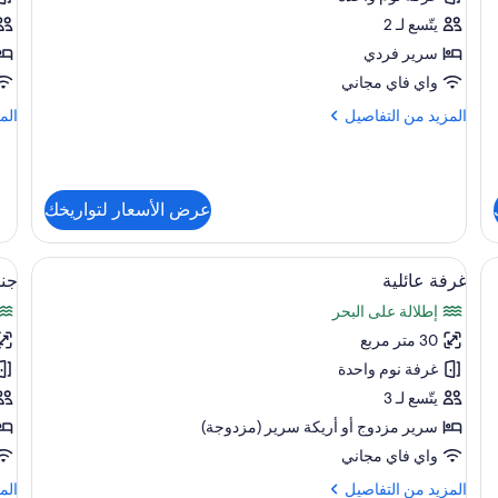
فردية
مز
يتّسع لـ 2
سرير فردي
واي فاي مجاني
المزيد
الم
المزيد من التفاصيل
الم
من
من
التفاصيل
الت
عن
عن
غرفة
غرف
عرض الأسعار لتواريخك
عادية
ديل
فردية
مزد
استعراض
داخل الميني بار وخزنة داخل الغرفة
اس
أغطية فراش متميزة وعناصر مجانية داخل ال
1
غرفة عائلية
جنا
جميع
جم
إطلالة على البحر
صور
صو
30 متر مربع
غرفة
جن
عائلية
جو
غرفة نوم واحدة
يتّسع لـ 3
سرير مزدوج‫‬ أو أريكة سرير (مزدوجة)
واي فاي مجاني
المزيد
الم
المزيد من التفاصيل
الم