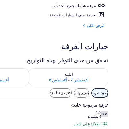
غرفة شاملة جميع الخدمات
6 من البارات/الاستراحات، بار على حمام السباحة، بار على الشاطئ
خدمة صف السيارات مُضمنة
عرض الكل
خيارات الغرفة
تحقق من مدى التوفر لهذه التواريخ
تحقق من مدى التوفر لليلة للفترة أغسطس 7 - أغسطس 8
تحقق من مدى التوفر
الليلة
أغسطس 7 - أغسطس 8
أغسطس 8 - 
عوامل
جميع الغرف
سرير واحد
أكثر من 3 أسرّة
التصفية
استعراض
أغطية فراش متميزة وعناصر مجانية 
المتاحة
1
غرفة مزدوجة عادية
جميع
للغرف
جيد
7.6
صور
7.6 من 10
(5
5 تقييمات
غرفة
تقييمات)
إطلالة على البحر
مزدوجة