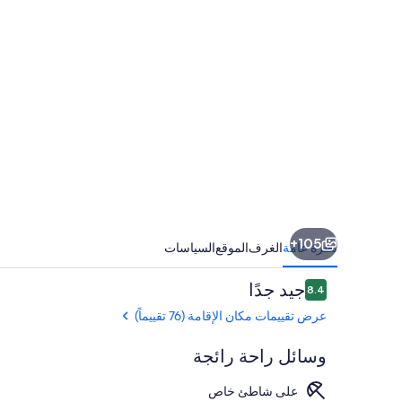
الخدمات
105+
نظرة عامة
الغرف
الموقع
السياسات
التقييمات
جيد جدًا
8.4
8.4 من 10
عرض تقييمات مكان الإقامة (76 تقييماً)
وسائل راحة رائجة
على شاطئ خاص