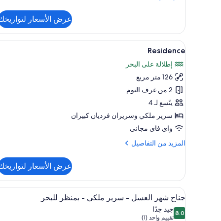
من
التفاصيل
عرض الأسعار لتواريخك
عن
غرفة
ديلوكس
استعراض
أغطية فراش متميزة وعناصر مجانية 
1
للاستخدام
Residence
جميع
الفردي
إطلالة على البحر
صور
126 متر مربع
Residence
2 من غرف النوم
يتّسع لـ 4
سرير ملكي‫‬ وسريران فرديان كبيران
واي فاي مجاني
المزيد
المزيد من التفاصيل
من
التفاصيل
عرض الأسعار لتواريخك
عن
Residence
استعراض
أغطية فراش متميزة وعناصر مجانية 
1
جناح شهر العسل - سرير ملكي - بمنظر للبحر
جميع
جيد جدًا
8.0
صور
8.0 من 10
(تقييم
تقييم واحد (1)