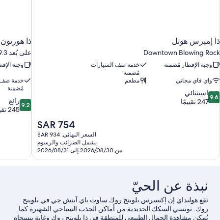
ذا إمبرس هوتل
ذا هورتون 
Downtown Blowing Rock
على بُعد 9.3 كم من بلوينج روك
وجبة الإفطار مُضمنة
خدمة صف السيارات
وجبة الإفط
مُضمنة
واي فاي مجاني
مطعم
خدمة صف 
مُضمنة
9.
استثنائي
9.6
9.2
رائع
ن
247 تقييمًا
9.2
من
245 تقييمًا
10،
10،
ستثنائي،
السعر
SAR 754
رائع،
24
الحالي
السعر النهائي: SAR 934
245
قييمًا
هو
يشمل الضرائب والرسوم
تقييمًا
SAR
من 2026/08/30 إلى 2026/08/31
754
نبذة عن الحيّ
تقع هوليداي إن إكسبرس بلوينج روك ساوث باي آيتش جي في بلوينج
روك. توتسي السكك الحديدية من أماكن الجذب السياحي الشهيرة كما
يُمكن مشاهدة الجمال الطبيعي للمنطقة في ذا بلوينج روك وغابة بيسجاه