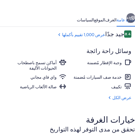
وك
اوث
ابق
التالي
اي
1+
نظرة عامة
الغرف
الموقع
السياسات
يتش
التقييمات
جيد جدًا
8.4
عرض 1,000 تقييم بأكملها
ي
8.4 من 10
وسائل راحة رائجة
وجبة الإفطار مُضمنة
أماكن تسمح باصطحاب
الحيوانات الأليفة
خدمة صف السيارات مُضمنة
واي فاي مجاني
مدخل المنشأة
تكييف
صالة الألعاب الرياضية
عرض الكل
خيارات الغرفة
تحقق من مدى التوفر لهذه التواريخ