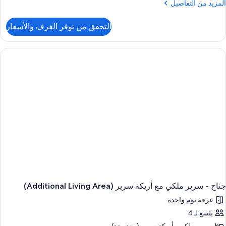
لمزيد
المزيد من التفاصيل
ن
لتفاصيل
التحقق من توفر الغرف والأسعار
ن
رفة
ادية
رير
لكي
جناح - سرير ملكي مع أريكة سرير (Additional Living Area)
غرفة نوم واحدة
يتّسع لـ 4