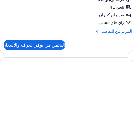
يتّسع لـ 4
سريران كبيران
واي فاي مجاني
لمزيد
المزيد من التفاصيل
ن
لتفاصيل
التحقق من توفر الغرف والأسعار
ن
رفة
ادية
ريران
بيران