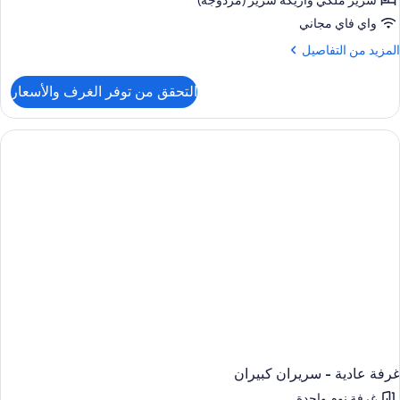
سرير ملكي‫‬ وأريكة سرير (مزدوجة)
واي فاي مجاني
لمزيد
المزيد من التفاصيل
ن
لتفاصيل
التحقق من توفر الغرف والأسعار
ن
ناح
رير
لكي
ع
ريكة
رير
(Additional
Livin
Area
غرفة عادية - سريران كبيران
غرفة نوم واحدة