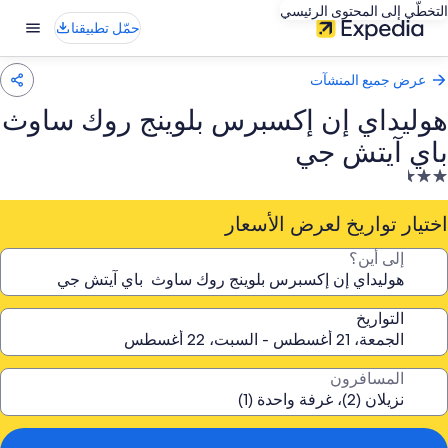
التخطّي إلى المحتوى الرئيسي
حمّل تطبيقنا
عرض جميع المنشآت
هوليداي إن إكسبرس بلوينج روك ساوث
باي آيتش جي
نشأة
ندقية
صنفة
اختيار تواريخ لعرض الأسعار
ـ
إلى أين؟
2.
جمة
التواريخ
المسافرون