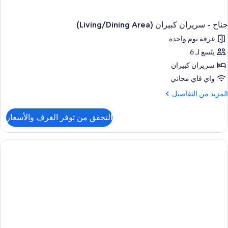
جناح - سريران كبيران (Living/Dining Area)
غرفة نوم واحدة
يتّسع لـ 6
سريران كبيران
واي فاي مجاني
لمزيد
المزيد من التفاصيل
ن
لتفاصيل
التحقق من توفر الغرف والأسعار
ن
ناح
ريران
بيران
(Living/Dining
Area