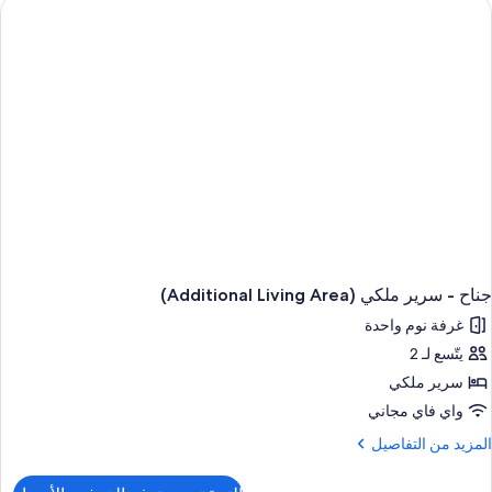
رير
بير
ش
ذوي
لاحتياجات
لخاصة
(Mobili
جناح - سرير ملكي (Additional Living Area)
غرفة نوم واحدة
يتّسع لـ 2
سرير ملكي
واي فاي مجاني
لمزيد
المزيد من التفاصيل
ن
لتفاصيل