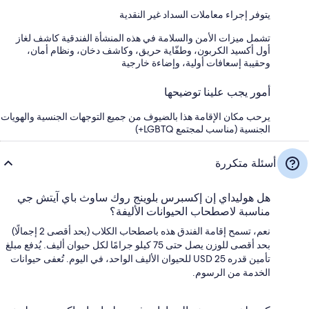
يتوفر إجراء معاملات السداد غير النقدية
تشمل ميزات الأمن والسلامة في هذه المنشأة الفندقية كاشف لغاز
أول أكسيد الكربون، وطفّاية حريق، وكاشف دخان، ونظام أمان،
وحقيبة إسعافات أولية، وإضاءة خارجية
أمور يجب علينا توضيحها
يرحب مكان الإقامة هذا بالضيوف من جميع التوجهات الجنسية والهويات
الجنسية (مناسب لمجتمع LGBTQ+)
أسئلة متكررة
هل هوليداي إن إكسبرس بلوينج روك ساوث باي آيتش جي
مناسبة لاصطحاب الحيوانات الأليفة؟
نعم، تسمح إقامة الفندق هذه باصطحاب الكلاب (بحد أقصى 2 إجمالًا)
بحد أقصى للوزن يصل حتى 75 كيلو جرامًا لكل حيوان أليف. يُدفع مبلغ
تأمين قدره USD 25 للحيوان الأليف الواحد، في اليوم. تُعفى حيوانات
الخدمة من الرسوم.