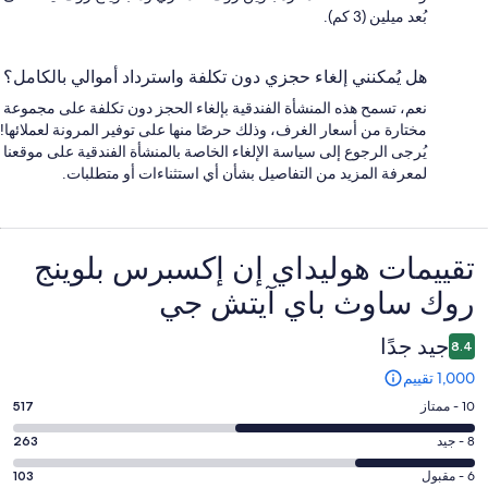
بُعد ميلين (3 كم).
هل يُمكنني إلغاء حجزي دون تكلفة واسترداد أموالي بالكامل؟
نعم، تسمح هذه المنشأة الفندقية بإلغاء الحجز دون تكلفة على مجموعة
مختارة من أسعار الغرف، وذلك حرصًا منها على توفير المرونة لعملائها!
يُرجى الرجوع إلى سياسة الإلغاء الخاصة بالمنشأة الفندقية على موقعنا
لمعرفة المزيد من التفاصيل بشأن أي استثناءات أو متطلبات.
التقييمات
تقييمات ⁦هوليداي إن إكسبرس بلوينج
روك ساوث باي آيتش جي⁩
جيد جدًا
8.4
1,000 تقييم
درجة
10 - ممتاز
517
التصنيف
درجة
8 - جيد
263
10
التصنيف
-
درجة
6 - مقبول
103