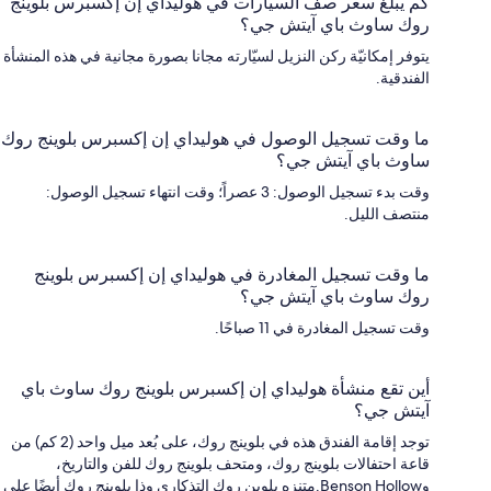
كم يبلغ سعر صف السيارات في هوليداي إن إكسبرس بلوينج
روك ساوث باي آيتش جي؟
يتوفر إمكانيّة ركن النزيل لسيّارته مجانا بصورة مجانية في هذه المنشأة
الفندقية.
ما وقت تسجيل الوصول في هوليداي إن إكسبرس بلوينج روك
ساوث باي آيتش جي؟
وقت بدء تسجيل الوصول: 3 عصراً؛ وقت انتهاء تسجيل الوصول:
منتصف الليل.
ما وقت تسجيل المغادرة في هوليداي إن إكسبرس بلوينج
روك ساوث باي آيتش جي؟
وقت تسجيل المغادرة في 11 صباحًا.
أين تقع منشأة هوليداي إن إكسبرس بلوينج روك ساوث باي
آيتش جي؟
توجد إقامة الفندق هذه في بلوينج روك، على بُعد ميل واحد (2 كم) من
قاعة احتفالات بلوينج روك، ومتحف بلوينج روك للفن والتاريخ،
وBenson Hollow.متنزه بلوين روك التذكاري وذا بلوينج روك أيضًا على