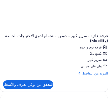
غرفة عادية - سرير كبير - حوض استحمام لذوي الاحتياجات الخاصة
(Mobility)
غرفة نوم واحدة
يتّسع لـ 2
سرير كبير
واي فاي مجاني
لمزيد
المزيد من التفاصيل
ن
لتفاصيل
التحقق من توفر الغرف والأسعار
ن
رفة
ادية
رير
بير