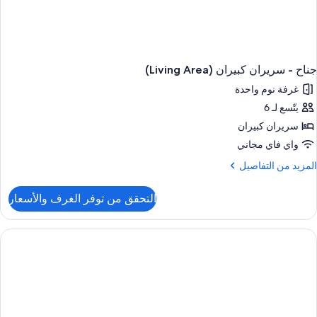
جناح - سريران كبيران (Living Area)
غرفة نوم واحدة
يتّسع لـ 6
سريران كبيران
واي فاي مجاني
لمزيد
المزيد من التفاصيل
ن
لتفاصيل
التحقق من توفر الغرف والأسعار
ن
ناح
ريران
بيران
(Living
Area