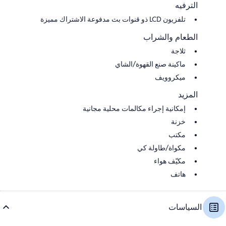
الترفيه
تلفزيون LCD ذو قنوات بث مدفوعة الاشتراك مميزة
الطعام والشراب
ثلاجة
ماكينة صنع القهوة/الشاي
ميكروويف
المزيد
إمكانية إجراء مكالمات محلية مجانية
خزنة
مكتب
مكواة/طاولة كي
مكيّف هواء
هاتف
السياسات