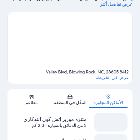
عرض تفاصيل أكثر
الوطنية.هل تطلع إلى الاستمتاع بحضور حدث أو مباراة في أثناء تواجدك
في المدينة؟ احظ بمشاهدة ما يُحدث في قاعة احتفالات بلوينج روك، أو
استمتع بالخروج ليلًا في The Mill at Rock Creek. يُقدم إمكانية صيد
الأسماك في مكان قريب فرصة رائعة للتنزه في المياة المحيطة، أو
يُمكنك الاستمتاع بخوض تجارب مثيرة من خلال مضمار للمشي/
للدراجات القريبة.
تفضل بزيارة أدلتنا للسفر إلى بلوينج روك
8412 Valley Blvd, Blowing Rock, NC, 28605
عرض في الخريطة
الخريطة
الأماكن المجاورة
التنقّل في المنطقة
مطاعم
متنزه موزيز إتش كون التذكاري
3 من الدقائق بالسيارة
- 2.3 كم