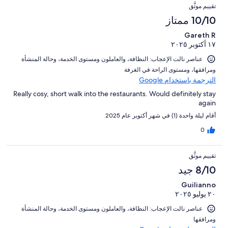
تقييم موثَّق
10/10 ممتاز
Gareth R
١٧ أكتوبر ٢٠٢٥
عناصر نالت الإعجاب: ⁦النظافة⁩، و⁦العاملون ومستوى الخدمة⁩، و⁦حالة المنشأة
ومرافقها⁩، و⁦مستوى الراحة في الغرفة⁩
الترجمة باستخدام Google
Really cosy, short walk into the restaurants. Would definitely stay
again
أقام ليلة واحدة (1) في شهر أكتوبر عام 2025
0
تقييم موثَّق
8/10 جيد
Guilianno
٢٠ يوليو ٢٠٢٥
عناصر نالت الإعجاب: ⁦النظافة⁩، و⁦العاملون ومستوى الخدمة⁩، و⁦حالة المنشأة
ومرافقها⁩