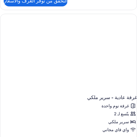
التحقق من توفر الغرف والأسعار
ن
ناح
رير
لكي
(Additional
Livin
Area
غرفة عادية - سرير ملكي
غرفة نوم واحدة
يتّسع لـ 2
سرير ملكي
واي فاي مجاني