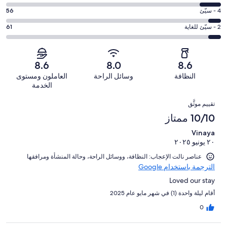
8
ممتاز.
التصنيف
-
درجة
4 - سيّئ
56
517
6
جيد.
التصنيف
من
-
درجة
2 - سيّئ للغاية
61
263
4
أصل
مقبول.
التصنيف
من
-
1000
103
2
أصل
سيّئ.
من
من
-
1000
8.6
8.0
8.6
56
تقييمات
أصل
سيّئ
من
من
النظافة
وسائل الراحة
العاملون ومستوى
النزلاء
1000
للغاية.
تقييمات
أصل
الخدمة
من
61
النزلاء
1000
التقييمات
تقييمات
من
تقييم موثَّق
من
النزلاء
أصل
10/10 ممتاز
تقييمات
1000
النزلاء
Vinaya
من
٢٠ يونيو ٢٠٢٥
تقييمات
النزلاء
عناصر نالت الإعجاب: ⁦النظافة⁩، و⁦وسائل الراحة⁩، و⁦حالة المنشأة ومرافقها⁩
الترجمة باستخدام Google
Loved our stay
أقام ليلة واحدة (1) في شهر مايو عام 2025
0