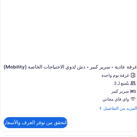
وض
ستحمام
ذوي
لاحتياجات
لخاصة
(Mobili
غرفة عادية - سرير كبير - دش لذوي الاحتياجات الخاصة (Mobility)
غرفة نوم واحدة
يتّسع لـ 2
سرير كبير
واي فاي مجاني
لمزيد
المزيد من التفاصيل
ن
لتفاصيل
التحقق من توفر الغرف والأسعار
ن
رفة
ادية