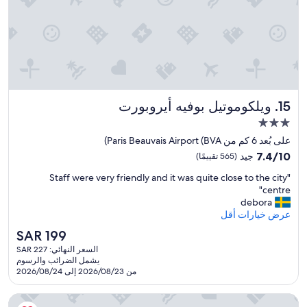
w
e
a
r
o
s
o
t
m
h
e
s
w
o
n
e
ويلكوموتيل بوفيه أيروبورت
15. ويلكوموتيل بوفيه أيروبورت
r
l
e
y
مكان
o
f
إقامة
على بُعد 6 كم من Paris Beauvais Airport (BVA)
n
u
مصنف
7.4
7.4/10
جيد
(565 تقييمًا)
e
l
بـ
من
s
l
"
"Staff were very friendly and it was quite close to the city
10،
3.0
t
.
S
centre"
جيد،
a
A
نجوم
t
debora
(565
y
f
a
عرض خيارات أقل
تقييمًا)
t
i
f
n
e
السعر
SAR 199
f
g
r
الحالي
السعر النهائي: SAR 227
w
t
i
هو
يشمل الضرائب والرسوم
e
n
r
SAR
من 2026/08/23 إلى 2026/08/24
r
y
t
199
e
h
i
هوتل كامبانيل بوفيه
v
e
n