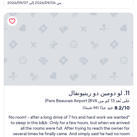
r
v
SAR
من 2026/09/06 إلى 2026/09/07
u
p
d
e
224
l
t
e
d
t
لو دومين دو رينيونفال
I
l
u
.
d
’
n
I
i
h
a
d
d
ô
n
i
n
t
n
d
o
e
o
e
t
l
u
n
h
,
n
q
a
l
c
u
v
e
e
i
e
c
d
r
t
u
a
e
h
i
n
a
e
s
d
b
لو دومين دو رينيونفال
11. لو دومين دو رينيونفال
c
i
u
o
o
n
n
على بُعد 13 كم من Paris Beauvais Airport (BVA)
u
d
i
e
8.2
8.2/10
جيد جدًا
(88 تقييمًا)
t
e
e
x
من
g
t
r
p
"
"No room! - after a long drive of 7 hrs and hard work we wanted
10،
e
o
e
N
e
to sleep in this b&b. Only for a few hours, but when we arrived
جيد
t
a
s
o
c
all the rooms were full. After trying to reach the owner for
جدًا،
t
c
t
t
r
several times he finally came. And simply said he had no room
(88
i
c