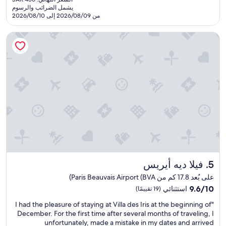
هو
u
يشمل الضرائب والرسوم
جدًا،
SAR
من 2026/08/09 إلى 2026/08/10
i
(371
409
t
تقييمًا)
e
فيلا ديه أيريس
l
a
c
k
i
n
g
.
W
e
h
a
d
t
فيلا ديه أيريس
5. فيلا ديه أيريس
o
على بُعد 17.8 كم من Paris Beauvais Airport (BVA)
p
9.6
9.6/10
استثنائي
(19 تقييمًا)
a
من
y
"
"I had the pleasure of staying at Villa des Iris at the beginning of
10،
b
I
December. For the first time after several months of traveling, I
استثنائي،
e
h
unfortunately, made a mistake in my dates and arrived
(19
f