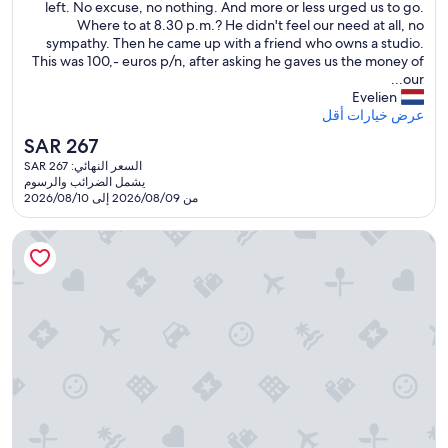
v
e
o
left. No excuse, no nothing. And more or less urged us to go.
تقييمًا)
n
e
e
d
o
Where to at 8.30 p.m.? He didn't feel our need at all, no
g
s
n
m
.
sympathy. Then he came up with a friend who owns a studio.
r
s
u
T
!
This was 100,- euros p/n, after asking he gaves us the money of
e
t
v
h
-
our...
f
h
o
a
a
Evelien
u
e
u
t
f
عرض خيارات أقل
n
g
s
s
t
d
السعر
SAR 267
a
v
e
a
e
الحالي
t
o
السعر النهائي: SAR 267
r
i
d
هو
e
يشمل الضرائب والرسوم
i
d
a
b
SAR
.
من 2026/08/09 إلى 2026/08/10
r
,
l
u
267
S
p
o
J
t
h
o
دوماين دو براكو
n
a
w
a
u
g
c
a
m
r
d
k
s
e
d
a
r
t
w
e
n
i
o
e
m
d
v
l
a
a
h
e
d
r
n
o
i
t
e
d
s
f
h
d
e
w
7
a
e
r
h
i
t
a
s
f
r
w