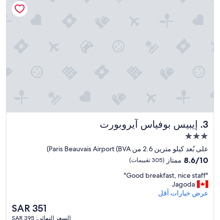
e
r
n
i
t
t
a
e
i
a
r
r
e
e
"
v
i
e
w
-
I
f
إيبيس بوفياس آيروبورت
3. إيبيس بوفياس آيروبورت
o
مكان
u
إقامة
n
على بُعد كيلو مترين 2.6 من Paris Beauvais Airport (BVA)
d
مصنف
8.6
8.6/10
ممتاز
(305 تقييمات)
t
بـ
من
h
"
"Good breakfast, nice staff"
10،
3.0
e
G
Jagoda
ممتاز،
نجوم
m
o
عرض خيارات أقل
(305
i
o
تقييمات)
السعر
SAR 351
s
d
الحالي
c
السعر النهائي: SAR 395
b