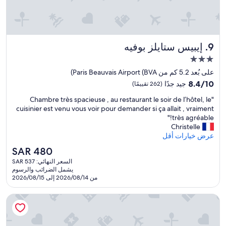
e
s
e
.
w
l
❤️
h
i
"
i
n
c
إيبيس ستايلز بوفيه
g
9. إيبيس ستايلز بوفيه
h
,
w
مكان
I
e
إقامة
على بُعد 5.2 كم من Paris Beauvais Airport (BVA)
u
f
مصنف
n
8.4
8.4/10
جيد جدًا
(262 تقييمًا)
o
f
بـ
من
u
"
"Chambre très spacieuse , au restaurant le soir de l’hôtel, le
o
10،
3.0
n
C
cuisinier est venu vous voir pour demander si ça allait , vraiment
r
جيد
نجوم
d
h
très agréable!"
t
جدًا،
w
a
Christelle
u
(262
i
m
عرض خيارات أقل
n
تقييمًا)
t
b
a
h
السعر
SAR 480
r
t
m
الحالي
السعر النهائي: SAR 537
e
e
y
هو
يشمل الضرائب والرسوم
t
l
SAR
d
من 2026/08/14 إلى 2026/08/15
r
y
480
a
è
,
u
بي آند بي هوتل بوفيس
s
m
g
s
a
h
p
d
t
a