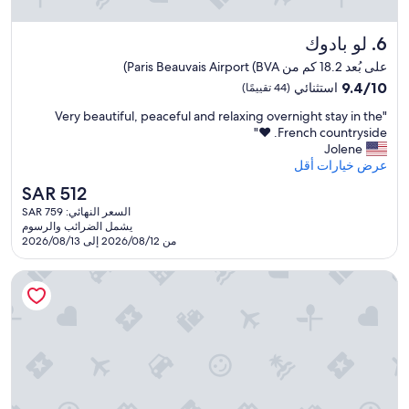
t
i
c
l
h
لو بادوك
6. لو بادوك
l
e
a
على بُعد 18.2 كم من Paris Beauvais Airport (BVA)
c
d
k
9.4
9.4/10
استثنائي
(44 تقييمًا)
e
i
من
s
"
"Very beautiful, peaceful and relaxing overnight stay in the
n
10،
I
V
French countryside. ❤️"
u
استثنائي،
r
e
Jolene
n
(44
i
r
عرض خيارات أقل
t
تقييمًا)
s
y
i
السعر
SAR 512
a
b
l
الحالي
t
السعر النهائي: SAR 759
e
5
هو
t
يشمل الضرائب والرسوم
a
p
SAR
h
من 2026/08/12 إلى 2026/08/13
u
m
512
e
t
.
b
أو ريفيوج دي 3 أورز
i
T
e
f
h
g
u
e
i
l
r
n
,
o
n
p
o
i
e
m
n
a
w
g