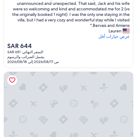
a
unannounced and unexpected. That said, Jack and his wife
تقييمًا)
o
d
were so welcoming and kind and accommodated me for 2 (vs
r
t
the originally booked 1 night). I was the only one staying in the
e
h
villa, but I had a very cozy and wonderful stay while I visited
w
e
Bervais and Amiens."
e
p
Lauren
a
l
عرض خيارات أقل
r
e
r
السعر
SAR 644
a
i
الحالي
السعر النهائي: SAR 651
s
v
هو
يشمل الضرائب والرسوم
u
e
SAR
من 2026/08/17 إلى 2026/08/18
r
d
644
e
y
لو بادوك
o
e
f
t
s
w
t
e
a
c
y
o
i
u
n
l
g
d
a
n
t
’
V