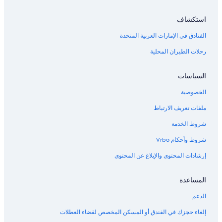
r
w
r
n
استكشاف
i
s
b
a
الفنادق في الإمارات العربية المتحدة
l
s
e
t
رحلات الطيران المحلية
.
u
"
d
السياسات
i
o
الخصوصية
.
T
ملفات تعريف الارتباط
h
i
شروط الخدمة
s
شروط وأحكام Vrbo
w
a
إرشادات المحتوى والإبلاغ عن المحتوى
s
1
0
المساعدة
0
,
الدعم
-
e
إلغاء حجزك في الفندق أو المسكن المخصص لقضاء العطلات
u