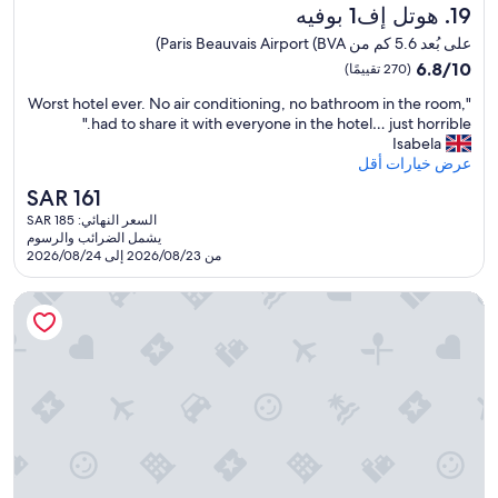
e
هوتل إف1 بوفيه
19. هوتل إف1 بوفيه
q
o
u
على بُعد 5.6 كم من Paris Beauvais Airport (BVA)
r
i
6.8
l
6.8/10
(270 تقييمًا)
d
e
من
o
"
"Worst hotel ever. No air conditioning, no bathroom in the room,
10،
s
n
W
had to share it with everyone in the hotel… just horrible."
(270
s
n
o
Isabela
u
تقييمًا)
e
r
عرض خيارات أقل
r
s
s
g
السعر
SAR 161
u
t
e
الحالي
r
السعر النهائي: SAR 185
h
d
هو
يشمل الضرائب والرسوم
l
o
u
SAR
من 2026/08/23 إلى 2026/08/24
e
t
s
161
s
e
t
p
فيكتور اهوتل ريستورانت
l
o
o
e
g
m
v
o
p
e
.
e
r
W
s
.
h
à
N
e
c
o
r
h
a
e
a
i
t