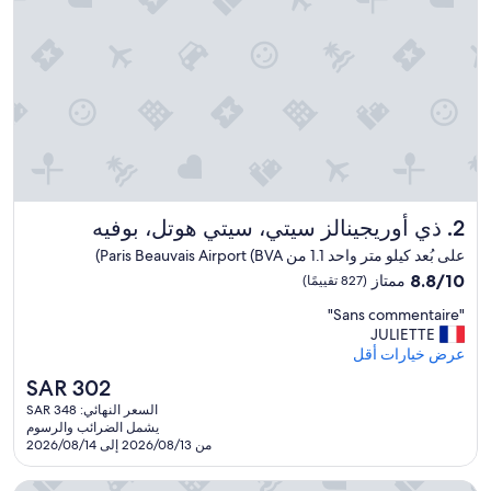
i
n
g
h
e
r
e
i
n
t
h
ذي أوريجينالز سيتي، سيتي هوتل، بوفيه
2. ذي أوريجينالز سيتي، سيتي هوتل، بوفيه
e
e
على بُعد كيلو متر واحد 1.1 من Paris Beauvais Airport (BVA)
n
8.8
8.8/10
ممتاز
(827 تقييمًا)
d
من
s
"
"Sans commentaire"
10،
o
S
JULIETTE
ممتاز،
I
a
عرض خيارات أقل
(827
c
n
تقييمًا)
السعر
SAR 302
a
s
الحالي
n
السعر النهائي: SAR 348
c
هو
n
يشمل الضرائب والرسوم
o
SAR
o
من 2026/08/13 إلى 2026/08/14
m
302
t
m
w
إيبيس بوفياس آيروبورت