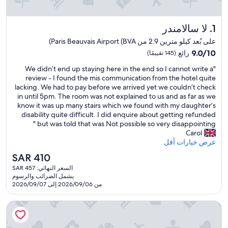
لا سالامندر
1. لا سالامندر
على بُعد كيلو مترين 2.9 من Paris Beauvais Airport (BVA)
9.0
9.0/10
رائع
(145 تقييمًا)
من
"
"We didn’t end up staying here in the end so I cannot write a
10،
W
review - I found the mis communication from the hotel quite
رائع،
e
lacking. We had to pay before we arrived yet we couldn’t check
(145
d
in until 5pm. The room was not explained to us and as far as we
تقييمًا)
i
know it was up many stairs which we found with my daughter’s
d
disability quite difficult. I did enquire about getting refunded
n
but was told that was Not possible so very disappointing "
’
Carol
t
عرض خيارات أقل
e
السعر
SAR 410
n
الحالي
السعر النهائي: SAR 457
d
هو
يشمل الضرائب والرسوم
u
SAR
من 2026/09/06 إلى 2026/09/07
p
410
s
ذي أوريجينالز سيتي، سيتي هوتل، بوفيه
t
a
y