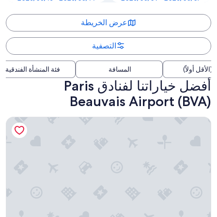
عرض الخريطة
التصفية
(الأقل أولاً)
المسافة
فئة المنشأة الفندقية
أفضل خياراتنا لفنادق Paris
Beauvais Airport (BVA)
لا سالامندر