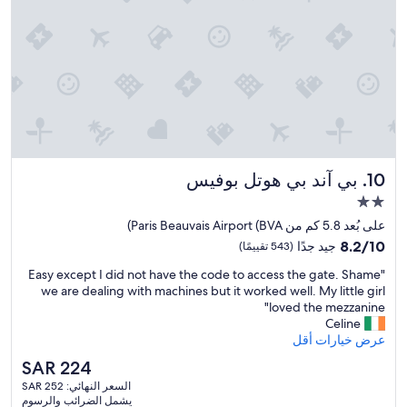
e
e
c
a
r
i
m
’
e
i
s
u
s
d
s
t
i
e
a
s
,
k
a
a
e
b
u
i
i
r
n
l
بي آند بي هوتل بوفيس
10. بي آند بي هوتل بوفيس
e
m
i
s
y
مكان
t
t
d
إقامة
y
على بُعد 5.8 كم من Paris Beauvais Airport (BVA)
a
a
q
مصنف
8.2
u
8.2/10
جيد جدًا
t
(543 تقييمًا)
u
بنجمتين
من
r
e
i
"
"Easy except I did not have the code to access the gate. Shame
10،
a
2.0
s
t
E
we are dealing with machines but it worked well. My little girl
جيد
n
a
e
a
loved the mezzanine"
جدًا،
t
n
d
s
Celine
(543
l
d
i
y
عرض خيارات أقل
تقييمًا)
e
a
f
e
s
r
السعر
SAR 224
f
x
o
r
الحالي
i
السعر النهائي: SAR 252
c
i
i
هو
c
يشمل الضرائب والرسوم
e