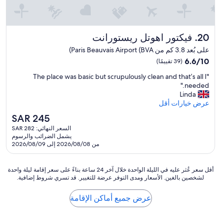
l
r
o
e
c
a
u
o
t
r
n
8
فيكتور اهوتل ريستورانت
20. فيكتور اهوتل ريستورانت
,
d
.
a
i
3
على بُعد 3.8 كم من Paris Beauvais Airport (BVA)
v
t
0
6.6
6.6/10
(39 تقييمًا)
e
i
p
من
c
o
.
"
"The place was basic but scrupulously clean and that’s all I
10،
l
n
m
T
needed."
(39
e
i
.
h
Linda
تقييمًا)
b
n
?
e
عرض خيارات أقل
r
g
H
p
u
السعر
SAR 245
,
e
l
i
الحالي
n
d
السعر النهائي: SAR 282
a
t
هو
o
يشمل الضرائب والرسوم
i
c
e
SAR
b
من 2026/08/08 إلى 2026/08/09
d
e
n
245
a
n
w
p
t
'
a
r
أقل
أقل سعر عُثر عليه في الليلة الواحدة خلال آخر 24 ساعة بناءً على سعر إقامة ليلة واحدة
h
t
s
لشخصين بالغين. الأسعار ومدى التوفر عرضة للتغيير. قد تسري شروط إضافية.
i
سعر
r
f
b
m
عُثر
o
e
a
e
عليه
o
عرض جميع أماكن الإقامة
e
s
.
في
m
l
i
.
الليلة
i
o
c