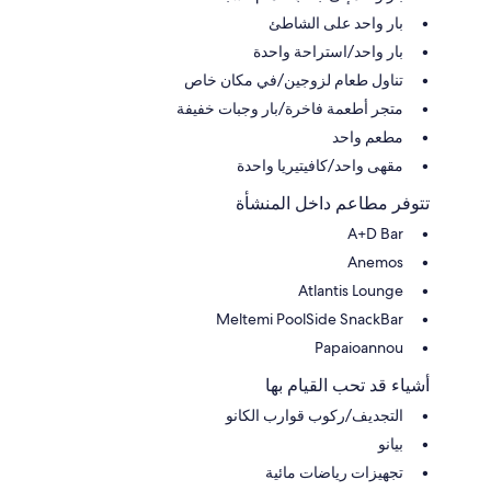
بار واحد على الشاطئ
بار واحد/استراحة واحدة
تناول طعام لزوجين/في مكان خاص
متجر أطعمة فاخرة/بار وجبات خفيفة
مطعم واحد
مقهى واحد/كافيتيريا واحدة
تتوفر مطاعم داخل المنشأة
A+D Bar
Anemos
Atlantis Lounge
Meltemi PoolSide SnackBar
Papaioannou
أشياء قد تحب القيام بها
التجديف/ركوب قوارب الكانو
بيانو
تجهيزات رياضات مائية