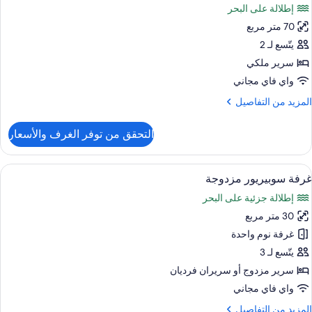
إطلالة على البحر
ور
70 متر مربع
ناح
يلوكس
يتّسع لـ 2
سرير ملكي
منظر
واي فاي مجاني
لبحر
لمزيد
المزيد من التفاصيل
ن
لتفاصيل
التحقق من توفر الغرف والأسعار
ن
ناح
يلوكس
ستعراض
أغطية فراش متميزة وميني بار وخزنة داخل
3
غرفة سوبيريور مزدوجة
ميع
منظر
إطلالة جزئية على البحر
لبحر
ور
30 متر مربع
رفة
وبيريور
غرفة نوم واحدة
زدوجة
يتّسع لـ 3
سرير مزدوج‫‬ أو سريران فرديان
واي فاي مجاني
لمزيد
المزيد من التفاصيل