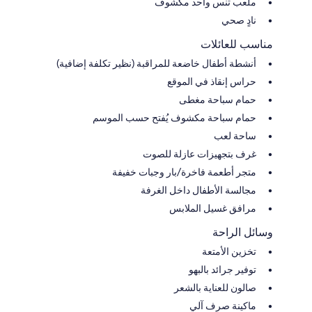
ملعب تنس واحد مكشوف
نادٍ صحي
مناسب للعائلات
أنشطة أطفال خاضعة للمراقبة (نظير تكلفة إضافية)
حراس إنقاذ في الموقع
حمام سباحة مغطى
حمام سباحة مكشوف يُفتح حسب الموسم
ساحة لعب
غرف بتجهيزات عازلة للصوت
متجر أطعمة فاخرة/بار وجبات خفيفة
مجالسة الأطفال داخل الغرفة
مرافق غسيل الملابس
وسائل الراحة
تخزين الأمتعة
توفير جرائد بالبهو
صالون للعناية بالشعر
ماكينة صرف آلي