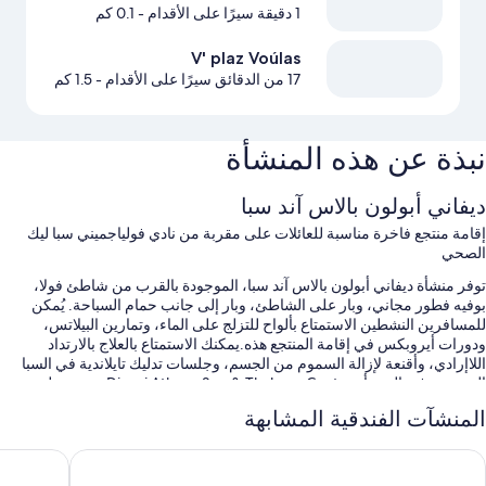
1 دقيقة سيرًا على الأقدام
- 0.1 كم
V' plaz Voúlas
17 من الدقائق سيرًا على الأقدام
- 1.5 كم
نبذة عن هذه المنشأة
ديفاني أبولون بالاس آند سبا
إقامة منتجع فاخرة مناسبة للعائلات على مقربة من نادي فولياجميني سبا ليك
الصحي
توفر منشأة ديفاني أبولون بالاس آند سبا، الموجودة بالقرب من شاطئ فولا،
بوفيه فطور مجاني، وبار على الشاطئ، وبار إلى جانب حمام السباحة. يُمكن
للمسافرين النشطين الاستمتاع بألواح للتزلج على الماء، وتمارين البيلاتس،
ودورات أيروبكس في إقامة المنتجع هذه.يمكنك الاستمتاع بالعلاج بالارتداد
اللاإرادي، وأقنعة لإزالة السموم من الجسم، وجلسات تدليك تايلاندية في السبا
الموجودة في المنشأة Divani Athens Spa & Thalasso Center.يتميز مطعم
Anemos الموجود في داخل المنشأة بإطلالات على المحيط ويوفر فطور.تُقدم
المنشآت الفندقية المشابهة
دروس يوغا في النادي الصحي؛ كما تشمل الأنشطة الأخرى التي يمكنك ممارستها
ممارسة التجديف/ركوب الكانو.بالإضافة إلى شرفة والتسوق داخل المنشأة،
ا ميرجي
ديفاني إسك
يُمكن للنزلاء الاتصال بواي فاي مجاني داخل الغرفة.