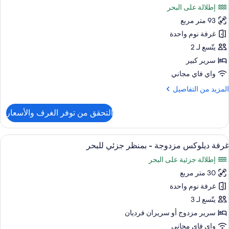
إطلالة على البحر
منظر
ور
لبحر
93 متر مربع
ناح
ئاسي
غرفة نوم واحدة
يتّسع لـ 2
سرير كبير
واي فاي مجاني
لمزيد
المزيد من التفاصيل
ن
لتفاصيل
التحقق من توفر الغرف والأسعار
ن
ناح
ئاسي
ستعراض
أغطية فراش متميزة وميني بار وخزنة داخل
8
غرفة ديلوكس مزدوجة - بمنظر جزئي للبحر
ميع
إطلالة جزئية على البحر
ور
30 متر مربع
رفة
يلوكس
غرفة نوم واحدة
زدوجة
يتّسع لـ 3
سرير مزدوج‫‬ أو سريران فرديان
منظر
واي فاي مجاني