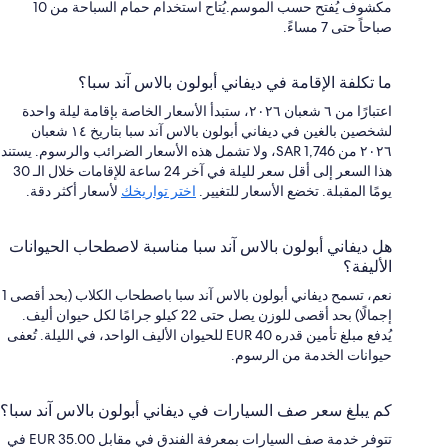
مكشوف يُفتح حسب الموسم.يُتاح استخدام حمام السباحة من 10
صباحاً حتى 7 مساءً.
ما تكلفة الإقامة في ديفاني أبولون بالاس آند سبا؟
اعتبارًا من ٦ شعبان ٢٠٢٦، ستبدأ الأسعار الخاصة بإقامة ليلة واحدة
لشخصين بالغين في ديفاني أبولون بالاس آند سبا بتاريخ ١٤ شعبان
٢٠٢٦ من SAR 1,746، ولا تشمل هذه الأسعار الضرائب والرسوم. يستند
هذا السعر إلى أقل سعر لليلة في آخر 24 ساعة للإقامات خلال الـ 30
يومًا المقبلة. تخضع الأسعار للتغيير.
اختر تواريخك
لأسعار أكثر دقة.
هل ديفاني أبولون بالاس آند سبا مناسبة لاصطحاب الحيوانات
الأليفة؟
نعم، تسمح ديفاني أبولون بالاس آند سبا باصطحاب الكلاب (بحد أقصى 1
إجمالًا) بحد أقصى للوزن يصل حتى 22 كيلو جرامًا لكل حيوان أليف.
يُدفع مبلغ تأمين قدره EUR 40 للحيوان الأليف الواحد، في الليلة. تُعفى
حيوانات الخدمة من الرسوم.
كم يبلغ سعر صف السيارات في ديفاني أبولون بالاس آند سبا؟
تتوفر خدمة صف السيارات بمعرفة الفندق في مقابل EUR 35.00 في