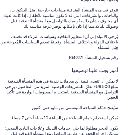
تتوفر في هذه المنشأة الفندقية مساحات خارجية، مثل البلكونات،
والباحات، والشرفات، التي قد لا تكون مناسبة للأطفال؛ إذا كانت لديك
أي مخاوف بشأن ذلك، نُوصيك بالتواصل مع المنشأة الفندقية قبل
وصولك للتأكد مما إذا كان بإمكانها توفير غرفة مناسبة لك
يُرجى الانتباه إلى أن المعايير الثقافية وسياسات النزلاء قد تختلف
باختلاف الدولة وباختلاف المنشأة. وقد تمّ تقديم السياسات المُدرجة من
قِبَل المنشأة
رقم تسجيل المنشأة ⁦1049271⁩
أمور يجب علينا توضيحها
لا يمكن أن تتعدى قيمة أي معاملات نقدية في هذه المنشأة الفندقية
مبلغ EUR 500 نظرًا للتشريعات الوطنية. لمزيد من التفاصيل، يرجى
التواصل مع المنشأة الفندقية باستخدام المعلومات الواردة في تأكيد
الحجز.
سيُفتح حمّام السباحة الموسمي من مايو حتى أكتوبر
يُمكن استخدام حمام السباحة من الساعة 10 صباحاً حتى 7 مساءً.
يكون الحجز مطلوبًا لما يلي: خدمات التدليك وعلاجات النادي الصحي؛
ويمكن إجراء الحجز عن طريق التواصل مع المنشأة الفندقية قبل