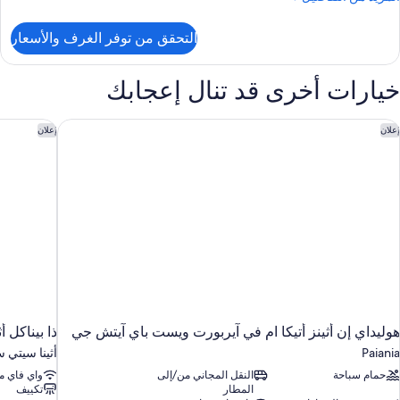
ن
لتفاصيل
التحقق من توفر الغرف والأسعار
ن
رفة
وبيريور
خيارات أخرى قد تنال إعجابك
زدوجة
وليداي إن أثينز أتيكا ام في آيربورت ويست باي آيتش جي
ذا بيناكل أث
إعلان
إعلان
هوليداي إن أثينز أتيكا ام في آيربورت ويست باي آيتش جي
ذا بيناكل أث
Paiania
أثينا سيتي س
حمام سباحة
النقل المجاني من/إلى
واي فاي م
المطار
تكييف