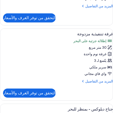
زئي
لمزيد
المزيد من التفاصيل
لبحر
ن
لتفاصيل
التحقق من توفر الغرف والأسعار
ن
رفة
يلوكس
ستعراض
إطلالة الغرفة
5
زدوجة
غرفة تننفيذية مزدوجة
ميع
إطلالة جزئية على البحر
منظر
ور
زئي
30 متر مربع
رفة
لبحر
ننفيذية
غرفة نوم واحدة
زدوجة
يتّسع لـ 3
سرير ملكي
واي فاي مجاني
لمزيد
المزيد من التفاصيل
ن
لتفاصيل
التحقق من توفر الغرف والأسعار
ن
رفة
ننفيذية
ستعراض
أغطية فراش متميزة وميني بار وخزنة داخل
6
زدوجة
جناح ديلوكس - بمنظر للبحر
ميع