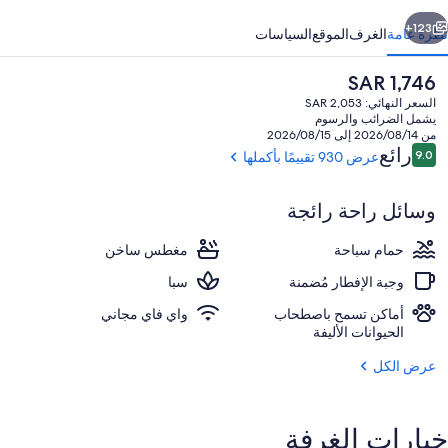
ابق
التالي
123+
نظرة عامة
الغرف
الموقع
السياسات
السعر
SAR 1,746
الحالي
السعر النهائي: SAR 2,053
هو
يشمل الضرائب والرسوم
SAR
من 2026/08/14 إلى 2026/08/15
1,746
التقييمات
رائع
9.0
عرض 930 تقييمًا بأكملها
9.0 من 10
وسائل راحة رائجة
يتم تقديم الإفطار
حمام سباحة
مغطس ساخن
وجبة الإفطار مُضمنة
سبا
أماكن تسمح باصطحاب
واي فاي مجاني
الحيوانات الأليفة
عرض الكل
خيارات الغرفة