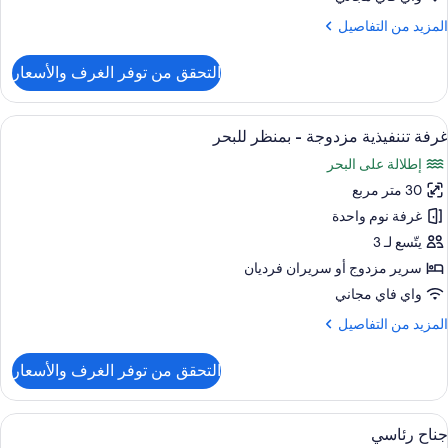
لمزيد
المزيد من التفاصيل
ن
لتفاصيل
التحقق من توفر الغرف والأسعار
ن
Divin
Suit
ستعراض
أغطية فراش متميزة وميني بار وخزنة داخل
6
غرفة تننفيذية مزدوجة - بمنظر للبحر
ميع
إطلالة على البحر
ور
30 متر مربع
رفة
ننفيذية
غرفة نوم واحدة
زدوجة
يتّسع لـ 3
سرير مزدوج‫‬ أو سريران فرديان
منظر
واي فاي مجاني
لبحر
لمزيد
المزيد من التفاصيل
ن
لتفاصيل
التحقق من توفر الغرف والأسعار
ن
رفة
ننفيذية
ستعراض
أغطية فراش متميزة وميني بار وخزنة داخل
6
زدوجة
جناح رئاسي
ميع