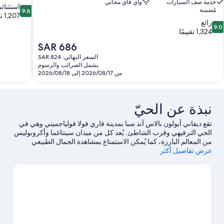
خدمة صف السيارات
واي فاي مجاني
9.6
استثنائ
مُضمنة
9.6
من
1,207 تقييمات
9.
رائع
10،
9.0
ن
1,324 تقييمًا
استثنائي،
10،
1,207
السعر
SAR 686
ائع،
تقييمات
الحالي
السعر النهائي: SAR 824
1,32
هو
يشمل الضرائب والرسوم
قييمًا
SAR
من 2026/08/17 إلى 2026/08/18
686
نبذة عن الحيّ
تقع ديفاني أبولون بالاس آند سبا بمدينة فاري فولا فولياجميني وهي في
الحي الترفيهي وقرب الشاطئ. يُعد كل من ميدان سينتاغما وأكروبوليس
من المعالم البارزة، كما يُمكن الاستمتاع بمشاهدة الجمال الطبيعي
عرض تفاصيل أكثر
للمنطقة في نادي فولياجميني سبا ليك الصحي وشاطئ فولا.يُعد كل من
فليسفوس مارينا ومتحف أكروبوليس مكانين آخرين موصى بهما
للزيارة.يُقدم كل من ركوب قوارب التجديف والغوص باستخدام المعدات
فرصًا رائعة للتنزه في المياة المحيطة، أو يُمكنك الاستمتاع بخوض تجارب
مثيرة من خلال مضمار للمشي/ للدراجات وجولات بيئية القريبتين.
تفضل
بزيارة أدلتنا للسفر إلى فولياغميني