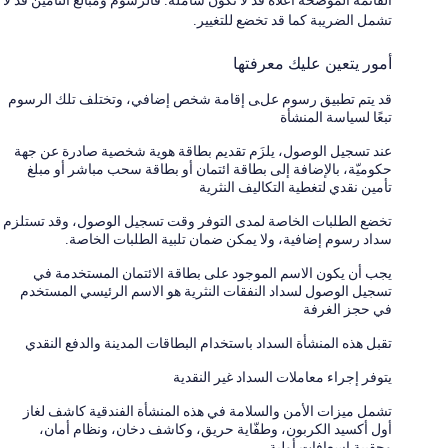
تشمل الضريبة كما قد تخضع للتغيير.
أمور يتعين عليك معرفتها
قد يتم تطبيق رسوم على إقامة شخص إضافي، وتختلف تلك الرسوم
تبعًا لسياسة المنشأة
عند تسجيل الوصول، يلزَم تقديم بطاقة هوية شخصية صادرة عن جهة
حكوميّة، بالإضافة إلى بطاقة ائتمان أو بطاقة سحب مباشر أو مبلغ
تأمين نقدي لتغطية التكاليف النثرية
تخضع الطلبات الخاصة لمدى التوفر وقت تسجيل الوصول، وقد تستلزم
سداد رسوم إضافية، ولا يمكن ضمان تلبية الطلبات الخاصة.
يجب أن يكون الاسم الموجود على بطاقة الائتمان المستخدمة في
تسجيل الوصول لسداد النفقات النثرية هو الاسم الرئيسي المستخدم
في حجز الغرفة
تقبل هذه المنشأة السداد باستخدام البطاقات المدينة والدفع النقدي
يتوفر إجراء معاملات السداد غير النقدية
تشمل ميزات الأمن والسلامة في هذه المنشأة الفندقية كاشف لغاز
أول أكسيد الكربون، وطفّاية حريق، وكاشف دخان، ونظام أمان،
وحقيبة إسعافات أولية