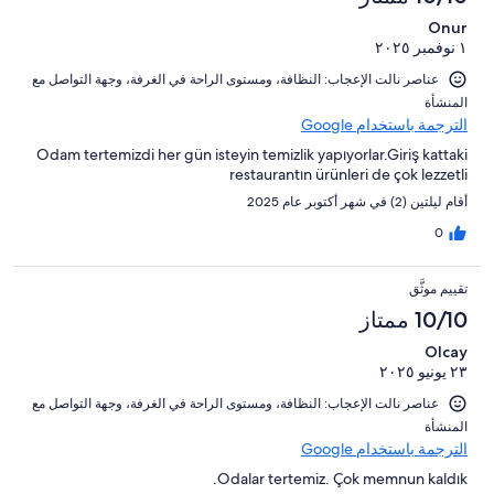
Onur
١ نوفمبر ٢٠٢٥
عناصر نالت الإعجاب: ⁦النظافة⁩، و⁦مستوى الراحة في الغرفة⁩، و⁦جهة التواصل مع
المنشأة⁩
الترجمة باستخدام Google
Odam tertemizdi her gün isteyin temizlik yapıyorlar.Giriş kattaki
restaurantın ürünleri de çok lezzetli
أقام ليلتين (2) في شهر أكتوبر عام 2025
0
تقييم موثَّق
10/10 ممتاز
Olcay
٢٣ يونيو ٢٠٢٥
عناصر نالت الإعجاب: ⁦النظافة⁩، و⁦مستوى الراحة في الغرفة⁩، و⁦جهة التواصل مع
المنشأة⁩
الترجمة باستخدام Google
Odalar tertemiz. Çok memnun kaldık.