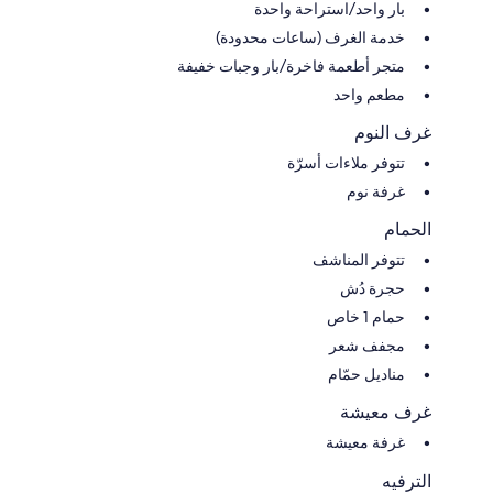
بار واحد/استراحة واحدة
خدمة الغرف (ساعات محدودة)
متجر أطعمة فاخرة/بار وجبات خفيفة
مطعم واحد
غرف النوم
تتوفر ملاءات أسرّة
غرفة نوم
الحمام
تتوفر المناشف
حجرة دُش
حمام 1 خاص
مجفف شعر
مناديل حمّام
غرف معيشة
غرفة معيشة
الترفيه