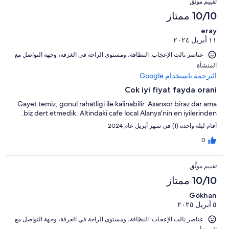
تقييم موثَّق
10/10 ممتاز
eray
١١ أبريل ٢٠٢٤
عناصر نالت الإعجاب: ⁦النظافة⁩، و⁦مستوى الراحة في الغرفة⁩، و⁦جهة التواصل مع
المنشأة⁩
الترجمة باستخدام Google
Cok iyi fiyat fayda orani
Gayet temiz, gonul rahatligi ile kalinabilir. Asansor biraz dar ama
biz dert etmedik. Altindaki cafe local Alanya'nin en iyilerinden.
أقام ليلة واحدة (1) في شهر أبريل عام 2024
0
تقييم موثَّق
10/10 ممتاز
Gökhan
٥ أبريل ٢٠٢٥
عناصر نالت الإعجاب: ⁦النظافة⁩، و⁦مستوى الراحة في الغرفة⁩، و⁦جهة التواصل مع