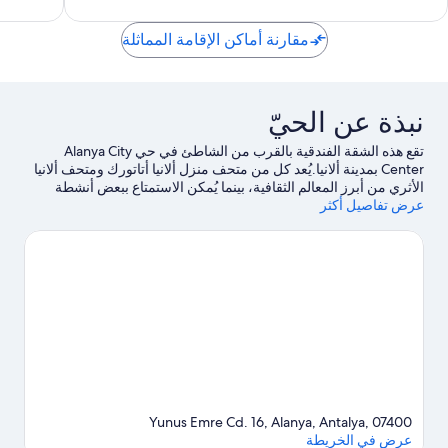
مقارنة أماكن الإقامة المماثلة
نبذة عن الحيّ
تقع هذه الشقة الفندقية ‏بالقرب من الشاطئ في حي Alanya City
Center بمدينة ألانيا.يُعد كل من متحف منزل ألانيا أتاتورك ومتحف ألانيا
الأثري من أبرز المعالم الثقافية، بينما يُمكن الاستمتاع ببعض أنشطة
عرض تفاصيل أكثر
المنطقة في ميناء ألانيا وAlanya Cable Car - Damlatas Station.لا
تفوت زيارة كل من حدائق ألانيا ومركز ألانيا الثقافي أيضًا. اغتنم فرصة
استكشاف المنطقة بغرض الاستمتاع بخوض تجارب مثيرة في المياه مثل
إمكانية صيد الأسماك في مكان قريب.
تفضل بزيارة أدلتنا للسفر إلى
ألانيا
Yunus Emre Cd. 16, Alanya, Antalya, 07400
عرض في الخريطة