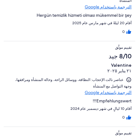
المنشأة⁩
الترجمة باستخدام Google
Hergün temizlik hizmeti olması mükemmel bir şey
أقام 20 ليلةً في شهر مارس عام 2025
0
تقييم موثَّق
8/10 جيد
Valentine
٢١ يناير ٢٠٢٥
عناصر نالت الإعجاب: ⁦النظافة⁩، و⁦وسائل الراحة⁩، و⁦حالة المنشأة ومرافقها⁩،
و⁦جهة التواصل مع المنشأة⁩
الترجمة باستخدام Google
Empfehlungswert!!!
أقام 10 ليالٍ في شهر ديسمبر عام 2024
0
تقييم موثَّق