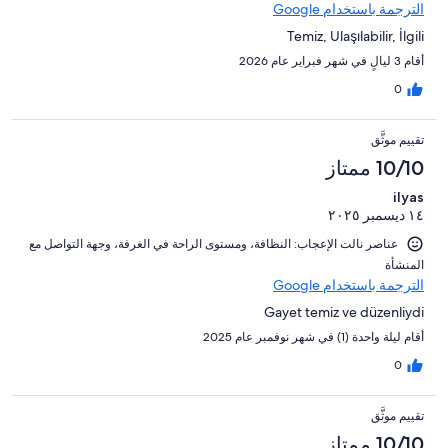
الترجمة باستخدام Google
Temiz, Ulaşılabilir, İlgili
أقام 3 ليالٍ في شهر فبراير عام 2026
0
تقييم موثَّق
10/10 ممتاز
ilyas
١٤ ديسمبر ٢٠٢٥
عناصر نالت الإعجاب: ⁦النظافة⁩، و⁦مستوى الراحة في الغرفة⁩، و⁦جهة التواصل مع
المنشأة⁩
الترجمة باستخدام Google
Gayet temiz ve düzenliydi
أقام ليلة واحدة (1) في شهر نوفمبر عام 2025
0
تقييم موثَّق
10/10 ممتاز