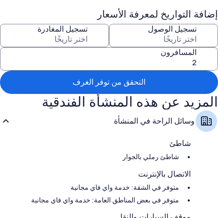
صف السيارة بمعرفة النزيل مجانًا
إضافة التواريخ لمعرفة الأسعار
فطور كونتينينتال (برسوم إضافية)، وحافلة للتوصيل من وإلى المطار (بتكلفة
تسجيل الوصول
تسجيل المغادرة
إضافية)، ومصعد
أثاث خارجي، ولا يُسمَح بالتدخين، وتخزين الأمتعة
المسافرون
تُشير تقييمات النزلاء إلى المستوى المتميز لالحالة العامة للمنشأة
سمات الغرفة
التحقق من توفر الغرف
تقدم جميع غرف النزلاء في منِشأة كومفرت سويتس أدق اللمسات المدروسة
المزيد عن هذه المنشأة الفندقية
مثل تكييف، إلى جانب وسائل راحة مثل إنترنت لاسلكي مجاناً وخزنات.
تشمل اللوازم المتوفرة في جميع الغرفة الأخرى:
وسائل الراحة في المنشأة
حمامات مزودة بتجهيزات دش ومجففات شعر
تلفزيونات إل إي دي مزودة بقنوات فضائية
شاطئ
مطابخ مُصغّرة، وثلاجات، وأجهزة ميكروويف
شاطئ رملي بالجوار
الاتصال بالإنترنت
متوفر في الشقة: خدمة واي فاي مجانية
متوفر في بعض المناطق العامة: خدمة واي فاي مجانية
موقف السيارات والنقل