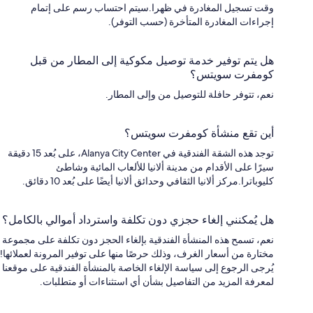
وقت تسجيل المغادرة في ظهرا.سيتم احتساب رسم على إتمام
إجراءات المغادرة المتأخرة (حسب التوفر).
هل يتم توفير خدمة توصيل مكوكية إلى المطار من قبل
كومفرت سويتس؟
نعم، تتوفر حافلة للتوصيل من وإلى المطار.
أين تقع منشأة كومفرت سويتس؟
توجد هذه الشقة الفندقية في Alanya City Center، على بُعد 15 دقيقة
سيرًا على الأقدام من مدينة ألانيا للألعاب المائية وشاطئ
كليوباترا.مركز ألانيا الثقافي وحدائق ألانيا أيضًا على بُعد 10 دقائق.
هل يُمكنني إلغاء حجزي دون تكلفة واسترداد أموالي بالكامل؟
نعم، تسمح هذه المنشأة الفندقية بإلغاء الحجز دون تكلفة على مجموعة
مختارة من أسعار الغرف، وذلك حرصًا منها على توفير المرونة لعملائها!
يُرجى الرجوع إلى سياسة الإلغاء الخاصة بالمنشأة الفندقية على موقعنا
لمعرفة المزيد من التفاصيل بشأن أي استثناءات أو متطلبات.