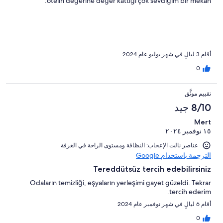
otelin değerine değer kattığı çok sevdiğim bir mekan.
أقام 3 ليالٍ في شهر يوليو عام 2024
0
تقييم موثَّق
8/10 جيد
Mert
١٥ نوفمبر ٢٠٢٤
عناصر نالت الإعجاب: ⁦النظافة⁩ و⁦مستوى الراحة في الغرفة⁩
الترجمة باستخدام Google
Tereddütsüz tercih edebilirsiniz
Odaların temizliği, eşyaların yerleşimi gayet güzeldi. Tekrar
tercih ederim.
أقام 6 ليالٍ في شهر نوفمبر عام 2024
0