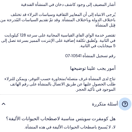
أشار المضيف إلى وجود كاشف دخان في المنشأة الفندقية
يُرجى الانتباه إلى أن المعايير الثقافية وسياسات النزلاء قد تختلف
باختلاف الدولة وباختلاف المنشأة. وقد تمّ تقديم السياسات المُدرجة من
قِبَل المنشأة
تقتصر خدمة الواي الفاي القياسية المجانية على سرعة 128 كيلوبايت
في الثانية. وتُطبق تكلفة إضافية على الإنترنت المميز بسرعة تصل إلى
5 ميجابايت في الثانية.
رقم تسجيل المنشأة ⁦07-10541⁩
أمور يجب علينا توضيحها
تتاح لدى المنشأة غرف متصلة/متجاورة حسب التوفر، ويمكن للنزلاء
طلب الحصول عليها عن طريق الاتصال بالمنشأة على رقم الهاتف
الموجود في تأكيد الحجز.
أسئلة متكررة
هل كومفرت سويتس مناسبة لاصطحاب الحيوانات الأليفة؟
لا، لا يُسمح باصطحاب الحيوانات الأليفة في هذه المنشأة.