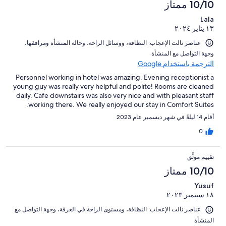
10/10 ممتاز
Lala
١٣ يناير ٢٠٢٤
عناصر نالت الإعجاب: ⁦النظافة⁩، و⁦وسائل الراحة⁩، و⁦حالة المنشأة ومرافقها⁩،
و⁦جهة التواصل مع المنشأة⁩
الترجمة باستخدام Google
Personnel working in hotel was amazing. Evening receptionist a
young guy was really very helpful and polite! Rooms are cleaned
daily. Cafe downstairs was also very nice and with pleasant staff
working there. We really enjoyed our stay in Comfort Suites.
أقام 14 ليلةً في شهر ديسمبر عام 2023
0
تقييم موثَّق
10/10 ممتاز
Yusuf
١٨ سبتمبر ٢٠٢٣
عناصر نالت الإعجاب: ⁦النظافة⁩، و⁦مستوى الراحة في الغرفة⁩، و⁦جهة التواصل مع
المنشأة⁩