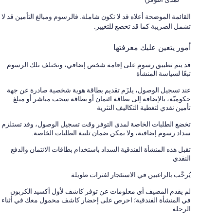
القائمة الموضحة أعلاه قد لا تكون شاملة. فالرسوم ومبالغ التأمين قد لا
تشمل الضريبة كما قد تخضع للتغيير.
أمور يتعين عليك معرفتها
قد يتم تطبيق رسوم على إقامة شخص إضافي، وتختلف تلك الرسوم
تبعًا لسياسة المنشأة
عند تسجيل الوصول، يلزَم تقديم بطاقة هوية شخصية صادرة عن جهة
حكوميّة، بالإضافة إلى بطاقة ائتمان أو بطاقة سحب مباشر أو مبلغ
تأمين نقدي لتغطية التكاليف النثرية
تخضع الطلبات الخاصة لمدى التوفر وقت تسجيل الوصول، وقد تستلزم
سداد رسوم إضافية، ولا يمكن ضمان تلبية الطلبات الخاصة.
تقبل هذه المنشأة الفندقية السداد باستخدام بطاقات الائتمان والدفع
النقدي
يُرحَّب بالراغبين في الاستئجار لفترات طويلة
لم يقدم المضيف أي معلومات عن توفر كاشف لأول أكسيد الكربون
في المنشأة الفندقية؛ احرص على إحضار كاشف محمول معك في أثناء
الرحلة