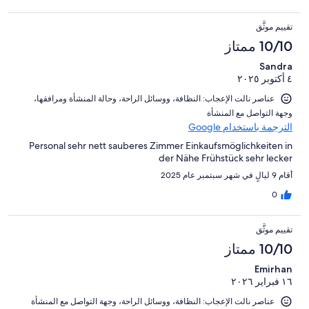
تقييم موثَّق
10/10 ممتاز
Sandra
٤ أكتوبر ٢٠٢٥
عناصر نالت الإعجاب: ⁦النظافة⁩، و⁦وسائل الراحة⁩، و⁦حالة المنشأة ومرافقها⁩،
و⁦جهة التواصل مع المنشأة⁩
الترجمة باستخدام Google
Personal sehr nett sauberes Zimmer Einkaufsmöglichkeiten in
der Nähe Frühstück sehr lecker
أقام 9 ليالٍ في شهر سبتمبر عام 2025
0
تقييم موثَّق
10/10 ممتاز
Emirhan
١٦ فبراير ٢٠٢٦
عناصر نالت الإعجاب: ⁦النظافة⁩، و⁦وسائل الراحة⁩، و⁦جهة التواصل مع المنشأة⁩