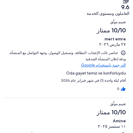
من
1
النزلاء
112
9.6
تقييمات
من
من
العاملون ومستوى الخدمة
النزلاء
أصل
تقييمات
التقييمات
112
تقييم موثَّق
النزلاء
من
10/10 ممتاز
تقييمات
mert emre
النزلاء
٢٧ مارس ٢٠٢٦
عناصر نالت الإعجاب: ⁦النظافة⁩، و⁦تسجيل الوصول⁩، و⁦جهة التواصل مع المنشأة⁩،
و⁦دقة إعلان المنشأة الفندقية⁩
الترجمة باستخدام Google
Oda gayet temiz ve konforluydu
أقام ليلة واحدة (1) في شهر فبراير عام 2026
0
تقييم موثَّق
10/10 ممتاز
Amine
١١ سبتمبر ٢٠٢٥