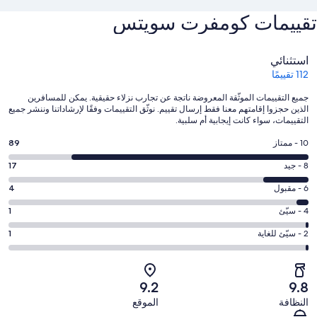
تقييمات ⁦كومفرت سويتس⁩
التقييمات
استثنائي
112 تقييمًا
جميع التقييمات الموثّقة المعروضة ناتجة عن تجارب نزلاء حقيقية. يمكن للمسافرين
الذين حجزوا إقامتهم معنا فقط إرسال تقييم. نوثّق التقييمات وفقًا لإرشاداتنا وننشر جميع
التقييمات، سواء كانت إيجابية أم سلبية.
درجة
10 - ممتاز
89
التصنيف
درجة
8 - جيد
17
10
التصنيف
-
درجة
6 - مقبول
4
8
ممتاز.
التصنيف
-
درجة
4 - سيّئ
1
89
6
جيد.
التصنيف
من
-
درجة
2 - سيّئ للغاية
1
17
4
أصل
مقبول.
التصنيف
من
-
112
4
2
أصل
سيّئ.
من
من
-
112
9.2
9.8
1
تقييمات
أصل
سيّئ
من
من
النظافة
الموقع
النزلاء
112
للغاية.
تقييمات
أصل