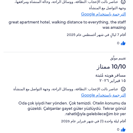
عناصر نالت الإعجاب: ⁦النظافة⁩، و⁦وسائل الراحة⁩، و⁦حالة المنشأة ومرافقها⁩،
و⁦جهة التواصل مع المنشأة⁩
الترجمة باستخدام Google
great apartment hotel, walking distance to everything, the staff
was amazing
أقام 7 ليالٍ في شهر أغسطس عام 2025
0
تقييم موثَّق
10/10 ممتاز
مسافر هويته مُثبتة
١٥ فبراير ٢٠٢٦
عناصر نالت الإعجاب: ⁦النظافة⁩، و⁦وسائل الراحة⁩، و⁦جهة التواصل مع المنشأة⁩
الترجمة باستخدام Google
Oda çok iyiydi her yönden. Çok temizdi. Otelin konumu da
güzeldi. Çalışanlar gayet güler yüzlüydü. Tekrar gönül
rahatlığıyla gelebileceğim bir yer.
أقام ليلة واحدة (1) في شهر فبراير عام 2026
0