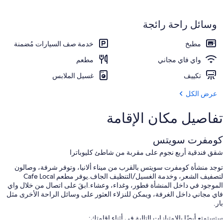
وسائل راحة رائجة
مطبخ
خدمة صف السيارات مُضمنة
واي فاي مجاني
مطعم
تكييف
غسيل الملابس
عرض الكل
تفاصيل مكان الإقامة
كومفرت سويتس
شقق فندقية أربع نجوم على مقربة من شاطئ كليوباترا
توجد منشأة كومفرت سويتس بالقرب من ميناء ألانيا، وتوفر شرفة، وصالون
لتصفيف الشعر، وخدمة الغسيل/التنظيف الجاف.يوفر مطعم Cafe Local
الموجود في داخل المنشأة فطور، وغداء، وعشاء.ابقَ على اتصال من خلال واي
فاي مجاني داخل الغرفة، ويمكن للنزلاء العثور على وسائل الراحة الأخرى مثل
بار.
ستستمتع أيضًا بالامتيازات التالية في أثناء إقامتك: