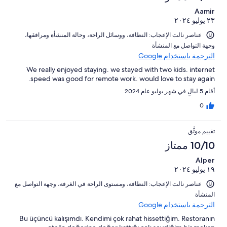
Aamir
٢٣ يوليو ٢٠٢٤
عناصر نالت الإعجاب: ⁦النظافة⁩، و⁦وسائل الراحة⁩، و⁦حالة المنشأة ومرافقها⁩،
و⁦جهة التواصل مع المنشأة⁩
الترجمة باستخدام Google
We really enjoyed staying. we stayed with two kids. internet
speed was good for remote work. would love to stay again.
أقام 5 ليالٍ في شهر يوليو عام 2024
0
تقييم موثَّق
10/10 ممتاز
Alper
١٩ يوليو ٢٠٢٤
عناصر نالت الإعجاب: ⁦النظافة⁩، و⁦مستوى الراحة في الغرفة⁩، و⁦جهة التواصل مع
المنشأة⁩
الترجمة باستخدام Google
Bu üçüncü kalışımdı. Kendimi çok rahat hissettiğim. Restoranın