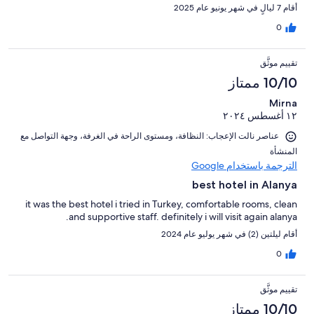
أقام 7 ليالٍ في شهر يونيو عام 2025
0
تقييم موثَّق
10/10 ممتاز
Mirna
١٢ أغسطس ٢٠٢٤
عناصر نالت الإعجاب: ⁦النظافة⁩، و⁦مستوى الراحة في الغرفة⁩، و⁦جهة التواصل مع
المنشأة⁩
الترجمة باستخدام Google
best hotel in Alanya
it was the best hotel i tried in Turkey, comfortable rooms, clean
and supportive staff. definitely i will visit again alanya.
أقام ليلتين (2) في شهر يوليو عام 2024
0
تقييم موثَّق
10/10 ممتاز