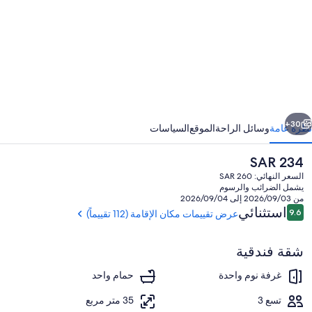
ومفرت
ويتس
ابق
التالي
30+
نظرة عامة
وسائل الراحة
الموقع
السياسات
السعر
SAR 234
الحالي
السعر النهائي: SAR 260
هو
يشمل الضرائب والرسوم
SAR
من 2026/09/03 إلى 2026/09/04
234
التقييمات
استثنائي
9.6
عرض تقييمات مكان الإقامة (112 تقييماً)
9.6 من 10
شقة فندقية
يتم تقديم الإفطار والغداء والعشاء
غرفة نوم واحدة
حمام واحد
تسع 3
35 متر مربع