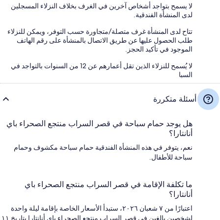
لا يسمح بتواجد أشخاص آخرين في الغرف بخلاف النزلاء المسجلين
لدى المنشأة الفندقية.
تتاح لدى المنشأة غرف متصلة/متجاورة حسب التوفر، ويمكن للنزلاء
طلب الحصول عليها عن طريق الاتصال بالمنشأة على رقم الهاتف
الموجود في تأكيد الحجز.
لا يُسمح للنزلاء الذين تقل أعمارهم عن 12 من السنوات بالتواجد في
السبا
أسئلة متكررة
هل يوجد حمام سباحة في قصر السراب منتجع الصحراء باي
أنانتارا؟
نعم، يتوفر في هذه المنشأة الفندقية حمام سباحة مكشوف وحمام
سباحة للأطفال.
ما تكلفة الإقامة في قصر السراب منتجع الصحراء باي
أنانتارا؟
اعتبارًا من ٧ شعبان ٢٠٢٦، ستبدأ الأسعار الخاصة بإقامة ليلة واحدة
لشخصين بالغين في قصر السراب منتجع الصحراء باي أنانتارا بتاريخ ١١