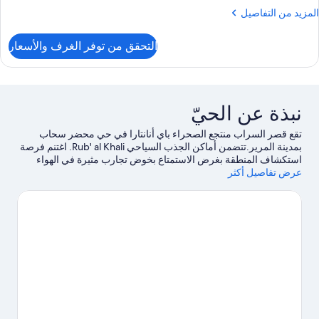
لمزيد
المزيد من التفاصيل
ن
لتفاصيل
التحقق من توفر الغرف والأسعار
ن
لغرفة
نبذة عن الحيّ
تقع قصر السراب منتجع الصحراء باي أنانتارا في حي محضر سحاب
بمدينة المرير.تتضمن أماكن الجذب السياحي Rub' al Khali. اغتنم فرصة
استكشاف المنطقة بغرض الاستمتاع بخوض تجارب مثيرة في الهواء
عرض تفاصيل أكثر
الطلق مثل مضمار للمشي/ للدراجات.
تفضل بزيارة أدلتنا للسفر إلى
المرير