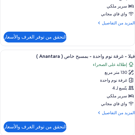
شرفة
سرير ملكي
واي فاي مجاني
لمزيد
المزيد من التفاصيل
ن
لتفاصيل
التحقق من توفر الغرف والأسعار
ن
رفة
يلوكس
ستعراض
ملاءات من القطن المصري وأغطية فراش متم
10
فيلا - غرفة نوم واحدة - بمسبح خاص ( Anantara )
ميع
شرفة
إطلالة على الصحراء
ور
130 متر مربع
يلا
غرفة نوم واحدة
رفة
يتّسع لـ 4
وم
سرير ملكي
احدة
واي فاي مجاني
لمزيد
المزيد من التفاصيل
مسبح
ن
اص
لتفاصيل
التحقق من توفر الغرف والأسعار
ن
يلا