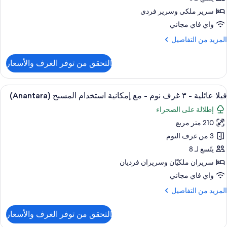
رفتا
سرير ملكي‫‬ وسرير فردي
وم
واي فاي مجاني
لمزيد
المزيد من التفاصيل
ن
لتفاصيل
التحقق من توفر الغرف والأسعار
ن
يلا
ائلية
ستعراض
المنشأة من الخارج
10
فيلا عائلية - ٣ غرف نوم - مع إمكانية استخدام المسبح (Anantara)
ميع
رفتا
إطلالة على الصحراء
وم
ور
210 متر مربع
يلا
ائلية
3 من غرف النوم
يتّسع لـ 8
سريران ملكيّان‫‬ وسريران فرديان
رف
واي فاي مجاني
وم
لمزيد
المزيد من التفاصيل
ن
ع
لتفاصيل
التحقق من توفر الغرف والأسعار
مكانية
ن
يلا