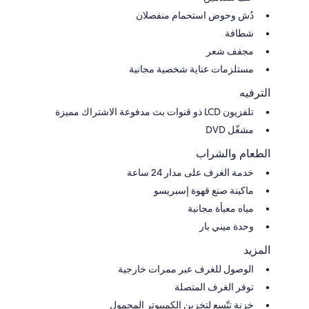
دُش وحوض استحمام منفصلان
شطافة
مجفف شعر
مستلزمات عناية شخصية مجانية
الترفيه
تلفزيون LCD ذو قنوات بث مدفوعة الاشتراك مميزة
مشغّل DVD
الطعام والشراب
خدمة الغرف على مدار 24 ساعة
ماكينة صنع قهوة إسبريسو
مياه معبأة مجانية
وحدة ميني بار
المزيد
الوصول للغرف عبر ممرات خارجية
توفر الغرف المتصلة
خزنة تتّسع لتخزين الكمبيوتر المحمول