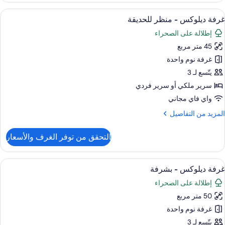
ستخدام
ائلية
ستعراض
ملاءات من القطن المصري وأغطية فراش متم
لمسبح
5
غرفة ديلوكس - منظر للحديقة
ميع
(Anantar
إطلالة على الصحراء
رف
ور
وم
45 متر مربع
رفة
يلوكس
غرفة نوم واحدة
ع
مكانية
يتّسع لـ 3
ستخدام
نظر
سرير ملكي‫‬ أو سرير فردي
لمسبح
لحديقة
واي فاي مجاني
(Ananta
لمزيد
المزيد من التفاصيل
ن
لتفاصيل
التحقق من توفر الغرف والأسعار
ن
رفة
يلوكس
ستعراض
ملاءات من القطن المصري وأغطية فراش متم
9
غرفة ديلوكس - بشرفة
ميع
نظر
إطلالة على الصحراء
ور
لحديقة
50 متر مربع
رفة
يلوكس
غرفة نوم واحدة
يتّسع لـ 3