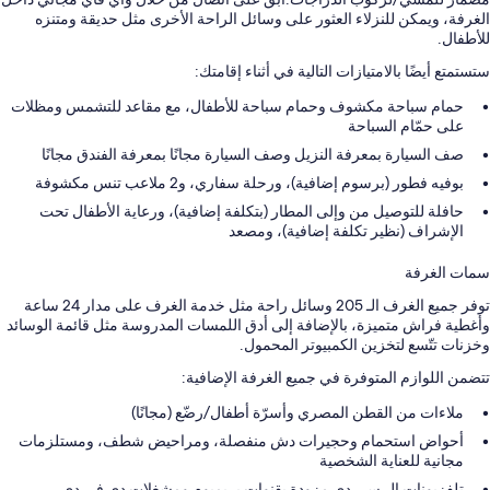
الغرفة، ويمكن للنزلاء العثور على وسائل الراحة الأخرى مثل حديقة ومتنزه
للأطفال.
ستستمتع أيضًا بالامتيازات التالية في أثناء إقامتك:
حمام سباحة مكشوف وحمام سباحة للأطفال، مع مقاعد للتشمس ومظلات
على حمّام السباحة
صف السيارة بمعرفة النزيل وصف السيارة مجانًا بمعرفة الفندق مجانًا
بوفيه فطور (برسوم إضافية)، ورحلة سفاري، و2 ملاعب تنس مكشوفة
حافلة للتوصيل من وإلى المطار (بتكلفة إضافية)، ورعاية الأطفال تحت
الإشراف (نظير تكلفة إضافية)، ومصعد
سمات الغرفة
توفر جميع الغرف الـ 205 وسائل راحة مثل خدمة الغرف على مدار 24 ساعة
وأغطية فراش متميزة، بالإضافة إلى أدق اللمسات المدروسة مثل قائمة الوسائد
وخزنات تتّسع لتخزين الكمبيوتر المحمول.
تتضمن اللوازم المتوفرة في جميع الغرفة الإضافية:
ملاءات من القطن المصري وأسرّة أطفال/رضّع (مجانًا)
أحواض استحمام وحجيرات دش منفصلة، ومراحيض شطف، ومستلزمات
مجانية للعناية الشخصية
تلفزيونات إل سي دي مزودة بقنوات بريميوم ومشغلات دي في دي