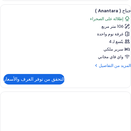
Anantar
ستعراض
ملاءات من القطن المصري وأغطية فراش متم
6
رفة
جناح ( Anantara )
ميع
وم
إطلالة على الصحراء
احدة
ور
106 متر مربع
ناح
مسبح
غرفة نوم واحدة
اص
Anantar
يتّسع لـ 4
Anantar
سرير ملكي
واي فاي مجاني
لمزيد
المزيد من التفاصيل
ن
لتفاصيل
التحقق من توفر الغرف والأسعار
ن
ناح
Anantar