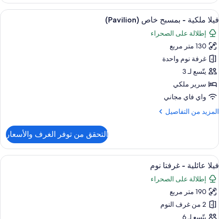
رفة
يلوكس
ستعراض
ملاءات من القطن المصري وأغطية فراش متم
6
فيلا ملكية - بمسبح خاص (Pavilion)
ميع
شرفة
إطلالة على الصحراء
ور
130 متر مربع
يلا
لكية
غرفة نوم واحدة
يتّسع لـ 3
مسبح
سرير ملكي
اص
واي فاي مجاني
(Pavilio
لمزيد
المزيد من التفاصيل
ن
لتفاصيل
التحقق من توفر الغرف والأسعار
ن
يلا
لكية
ستعراض
ملاءات من القطن المصري وأغطية فراش متم
6
فيلا عائلية - غرفتا نوم
ميع
مسبح
إطلالة على الصحراء
اص
ور
(Pavili
190 متر مربع
يلا
ائلية
2 من غرف النوم
يتّسع لـ 6