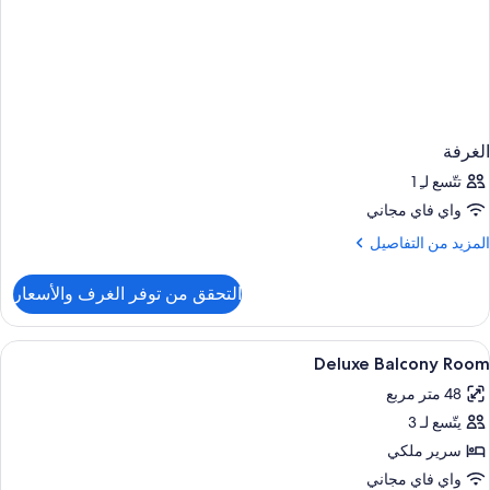
الغرفة
تتّسع لـِ 1
واي فاي مجاني
لمزيد
المزيد من التفاصيل
ن
لتفاصيل
التحقق من توفر الغرف والأسعار
ن
لغرفة
ستعراض
ملاءات من القطن المصري وأغطية فراش متم
2
Deluxe Balcony Room
ميع
48 متر مربع
ور
يتّسع لـ 3
Delux
Balcon
سرير ملكي
Roo
واي فاي مجاني