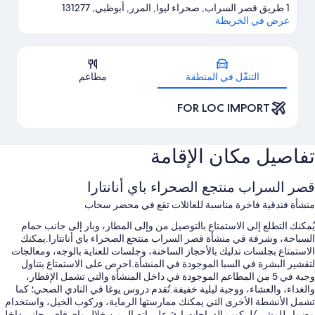
1 طريق قصر السراب, صحراء ليوا, المرر, أبوظبي, 131277
عرض في الخريطة
الخريطة
التنقّل في المنطقة
مطاعم
FOR LOC IMPORT
تفاصيل مكان الإقامة
قصر السراب منتجع الصحراء باي أنانتارا
منشأة فندقية فاخرة مناسبة للعائلات تقع في محضر سحاب
يُمكنك التطلع إلى الاستمتاع بالتوصيل من وإلى المطار، وبار إلى جانب حمام
السباحة، وشرفة في منشأة قصر السراب منتجع الصحراء باي أنانتارا.يمكنك
الاستمتاع بجلسات تدليك بالأحجاز الساخنة، وجلسات للعناية بالوجه، ومعالجات
لتقشير البشرة في السبا الموجودة في المنشأة.احرص على الاستمتاع بتناول
وجبة في 5 من المطاعم الموجودة في داخل المنشأة والتي تشمل الإفطار،
والغداء، والعشاء، ووجبة ليلية خفيفة.تُقدم دروس يوغا في النادي الصحي؛ كما
تشمل الأنشطة الأخرى التي يمكنك ممارستها الرماية، وركوب الخيل، واستخدام
مضمار للمشي/لركوب الدراجات.ابقَ على اتصال من خلال واي فاي مجاني داخل