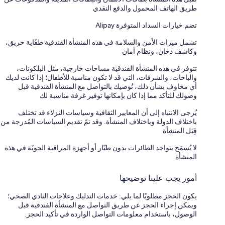
طريق الهاتف المحمول والدفع النقدي
تضم خيارات السداد المتوفرة Alipay
تشمل ميزات الأمن والسلامة في هذه المنشأة الفندقية طفّاية حريق،
وكاشف دخان، ونظام أمان
تتوفر في هذه المنشأة الفندقية مساحات خارجية، مثل البلكونات،
والباحات، والشرفات، التي قد لا تكون مناسبة للأطفال؛ إذا كانت لديك
أي مخاوف بشأن ذلك، نُوصيك بالتواصل مع المنشأة الفندقية قبل
وصولك للتأكد مما إذا كان بإمكانها توفير غرفة مناسبة لك
يُرجى الانتباه إلى أن المعايير الثقافية وسياسات النزلاء قد تختلف
باختلاف الدولة وباختلاف المنشأة. وقد تمّ تقديم السياسات المُدرجة من
قِبَل المنشأة
لا يُسمَح بتواجد الطائرات بدون طيّار أو أجهزة المراقبة الجويّة في هذه
المنشأة.
أمور يجب علينا توضيحها
يكون الحجز مطلوبًا لما يلي: خدمات التدليك وعلاجات النادي الصحي؛
ويمكن إجراء الحجز عن طريق التواصل مع المنشأة الفندقية قبل
الوصول، باستخدام معلومات التواصل الواردة في تأكيد الحجز.