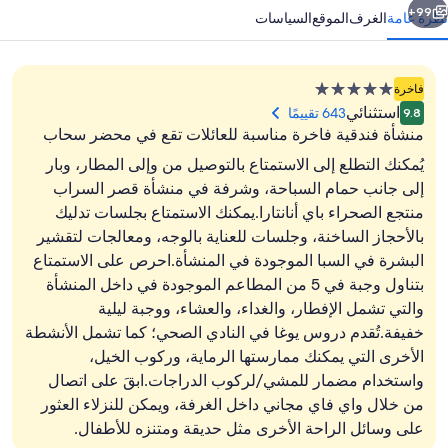
99+
نظرة عامة
الغرف
الموقع
السياسات
منشأة
فاخرة
فندقية
استثنائي
643 تقييمًا
9.8
مصنفة
منشأة فندقية فاخرة مناسبة للعائلات تقع في محضر سحاب
بـ
يُمكنك التطلع إلى الاستمتاع بالتوصيل من وإلى المطار، وبار
5.0
إلى جانب حمام السباحة، وشرفة في منشأة قصر السراب
نجوم
منتجع الصحراء باي أنانتارا.يمكنك الاستمتاع بجلسات تدليك
حمّام سباحة خارجي، مظلات على حمّام ال
بالأحجاز الساخنة، وجلسات للعناية بالوجه، ومعالجات لتقشير
البشرة في السبا الموجودة في المنشأة.احرص على الاستمتاع
بتناول وجبة في 5 من المطاعم الموجودة في داخل المنشأة
والتي تشمل الإفطار، والغداء، والعشاء، ووجبة ليلية
خفيفة.تُقدم دروس يوغا في النادي الصحي؛ كما تشمل الأنشطة
الأخرى التي يمكنك ممارستها الرماية، وركوب الخيل،
واستخدام مضمار للمشي/لركوب الدراجات.ابقَ على اتصال
من خلال واي فاي مجاني داخل الغرفة، ويمكن للنزلاء العثور
على وسائل الراحة الأخرى مثل حديقة ومتنزه للأطفال.