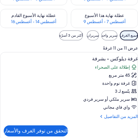
حقق من مدى التوفر لعطلة نهاية هذا الأسبوع للفترة أغسطس 7 - أغسطس 9
تحقق من مدى التوفر لعطلة نهاية الأسبوع
عطلة نهاية هذا الأسبوع
عطلة نهاية الأسبوع القادم
أغسطس 7 - أغسطس 9
أغسطس 14 - أغسطس 16
وامل
جميع الغرف
سرير واحد
سريران
أكثر من 3 أسرّة
لتصفية
لمتاحة
عرض 11 من 11 غرفةً
لغرف
ستعراض
ملاءات من القطن المصري وأغطية فراش متم
5
غرفة ديلوكس - بشرفة
ميع
إطلالة على الصحراء
ور
45 متر مربع
رفة
يلوكس
غرفة نوم واحدة
يتّسع لـ 3
شرفة
سرير ملكي‫‬ أو سرير فردي
واي فاي مجاني
لمزيد
المزيد من التفاصيل
ن
لتفاصيل
التحقق من توفر الغرف والأسعار
ن