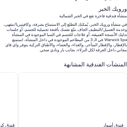
ورويك الخبر
منشأة فندقية فاخرة تقع في الخبر الشمالية
في منشأة ورويك الخبر، يُمكنك التطلع إلى الاستمتاع بشرفة، وكافيتيريا/مقهى،
وخدمة الغسيل/التنظيف الجاف.متّع نفسك بأقنعة تجميلية للجسم، أو جلسات
تدليك الأنسجة العميقة، أو علاجات للجسم في السبا الموجودة في المنشأة
Warwick Spa.في الـ 3 من المطاعم الموجودة في داخل المنشأة، استمتع
بالإفطار، والإفطار المتأخر، والغداء، والعشاء، والأطباق التركية.يتوفر واي فاي
مجاني داخل الغرفة لكل النزلاء، بجانب بار ونادي صحي.
ستستمتع أيضًا بالامتيازات التالية في أثناء إقامتك:
المنشآت الفندقية المشابهة
حمام سباحة مغطى وحمام سباحة مكشوف
ندق أسوار
فندق كراون
صف السيارة بمعرفة النزيل وصف السيارة مجانًا بمعرفة الفندق مجانًا
خدمة سيارات الليموزين/السيارات الفاخرة، وبوفيه فطور (برسوم إضافية)،
وسرعة إنهاء إجراءات المغادرة
سرعة إنهاء إجراءات الوصول، وجرائد مجانية، وخدمات الاستعلامات
والإرشاد
سمات الغرفة
تقدم جميع الغرف الـ 154 وسائل راحة مثل خدمة الغرف على مدار 24 ساعة
وقائمة الوسائد، بالإضافة إلى مزايا مثل تكييف وأرواب حمام.
فندق
فندق
فندق أسوار
فندق كرا