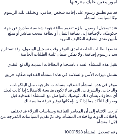
أمور يتعين عليك معرفتها
قد يتم تطبيق رسوم على إقامة شخص إضافي، وتختلف تلك الرسوم
تبعًا لسياسة المنشأة
عند تسجيل الوصول، يلزَم تقديم بطاقة هوية شخصية صادرة عن جهة
حكوميّة، بالإضافة إلى بطاقة ائتمان أو بطاقة سحب مباشر أو مبلغ
تأمين نقدي لتغطية التكاليف النثرية
تخضع الطلبات الخاصة لمدى التوفر وقت تسجيل الوصول، وقد تستلزم
سداد رسوم إضافية، ولا يمكن ضمان تلبية الطلبات الخاصة.
تقبل هذه المنشأة السداد باستخدام البطاقات المدينة والدفع النقدي
تشمل ميزات الأمن والسلامة في هذه المنشأة الفندقية طفّاية حريق
تتوفر في هذه المنشأة الفندقية مساحات خارجية، مثل البلكونات،
والباحات، والشرفات، التي قد لا تكون مناسبة للأطفال؛ إذا كانت لديك
أي مخاوف بشأن ذلك، نُوصيك بالتواصل مع المنشأة الفندقية قبل
وصولك للتأكد مما إذا كان بإمكانها توفير غرفة مناسبة لك
يُرجى الانتباه إلى أن المعايير الثقافية وسياسات النزلاء قد تختلف
باختلاف الدولة وباختلاف المنشأة. وقد تمّ تقديم السياسات المُدرجة من
قِبَل المنشأة
رقم تسجيل المنشأة ⁦10001523⁩