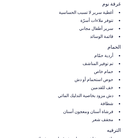
غرفة نوم
أغطية سرير لا تسبب الحساسية
تتوفر ملاءات أسرّة
سرير أطفال مجاني
قائمة الوسائد
الحمام
أردية حمّام
تم توفير المناشف
حمام خاص
حوض استحمام أو دش
خف للقدمين
دش مزود بخاصية التدليك المائي
شطافة
فرشاة أسنان ومعجون أسنان
مجفف شعر
الترفيه