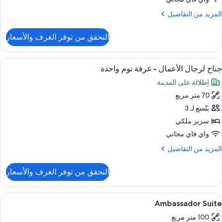
وم
لمزيد
المزيد من التفاصيل
احدة
ن
لتفاصيل
التحقق من توفر الغرف والأسعار
ن
رفة
نفيذية
ستعراض
ملاءات للفراش لا تسبب الحساسية وميني ب
11
جناح لرجال الأعمال - غرفة نوم واحدة
ميع
رفة
إطلالة على المدينة
وم
ور
احدة
70 متر مربع
ناح
رجال
يتّسع لـ 3
لأعمال
سرير ملكي
واي فاي مجاني
رفة
لمزيد
المزيد من التفاصيل
وم
ن
احدة
لتفاصيل
التحقق من توفر الغرف والأسعار
ن
ناح
رجال
ستعراض
إطلالة الغرفة
5
لأعمال
Ambassador Suite
ميع
100 متر مربع
رفة
ور