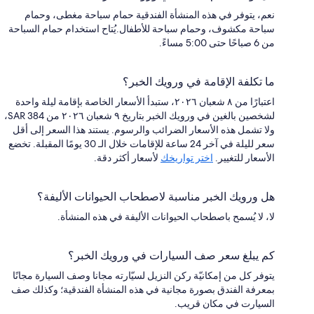
نعم، يتوفر في هذه المنشأة الفندقية حمام سباحة مغطى، وحمام
سباحة مكشوف، وحمام سباحة للأطفال.يُتاح استخدام حمام السباحة
من 6 صباحًا حتى 5:00 مساءً.
ما تكلفة الإقامة في ورويك الخبر؟
اعتبارًا من ٨ شعبان ٢٠٢٦، ستبدأ الأسعار الخاصة بإقامة ليلة واحدة
لشخصين بالغين في ورويك الخبر بتاريخ ٩ شعبان ٢٠٢٦ من SAR 384،
ولا تشمل هذه الأسعار الضرائب والرسوم. يستند هذا السعر إلى أقل
سعر لليلة في آخر 24 ساعة للإقامات خلال الـ 30 يومًا المقبلة. تخضع
الأسعار للتغيير.
اختر تواريخك
لأسعار أكثر دقة.
هل ورويك الخبر مناسبة لاصطحاب الحيوانات الأليفة؟
لا، لا يُسمح باصطحاب الحيوانات الأليفة في هذه المنشأة.
كم يبلغ سعر صف السيارات في ورويك الخبر؟
يتوفر كل من إمكانيّة ركن النزيل لسيّارته مجانا وصف السيارة مجانًا
بمعرفة الفندق بصورة مجانية في هذه المنشأة الفندقية؛ وكذلك صف
السيارت في مكان قريب.