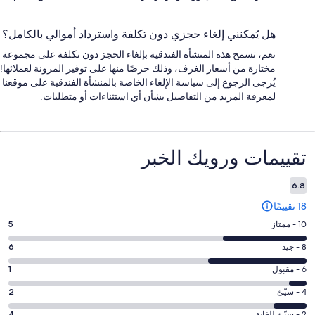
هل يُمكنني إلغاء حجزي دون تكلفة واسترداد أموالي بالكامل؟
نعم، تسمح هذه المنشأة الفندقية بإلغاء الحجز دون تكلفة على مجموعة
مختارة من أسعار الغرف، وذلك حرصًا منها على توفير المرونة لعملائها!
يُرجى الرجوع إلى سياسة الإلغاء الخاصة بالمنشأة الفندقية على موقعنا
لمعرفة المزيد من التفاصيل بشأن أي استثناءات أو متطلبات.
التقييمات
تقييمات ⁦ورويك الخبر⁩
6.8
18 تقييمًا
درجة
10 - ممتاز
5
التصنيف
درجة
8 - جيد
6
10
التصنيف
-
درجة
6 - مقبول
1
8
ممتاز.
التصنيف
-
درجة
4 - سيّئ
2
5
6
جيد.
التصنيف
من
-
2 - سيّئ للغاية
4