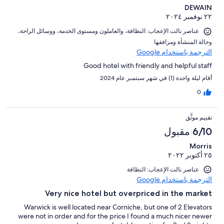
DEWAIN
٢٢ نوفمبر ٢٠٢٤
عناصر نالت الإعجاب: ⁦النظافة⁩، و⁦العاملون ومستوى الخدمة⁩، و⁦وسائل الراحة⁩،
و⁦حالة المنشأة ومرافقها⁩
الترجمة باستخدام Google
Good hotel with friendly and helpful staff
أقام ليلة واحدة (1) في شهر سبتمبر عام 2024
0
تقييم موثَّق
6/10 مقبول
Morris
٢٥ أكتوبر ٢٠٢٢
عناصر نالت الإعجاب: النظافة
الترجمة باستخدام Google
Very nice hotel but overpriced in the market
Warwick is well located near Corniche, but one of 2 Elevators
were not in order and for the price I found a much nicer newer