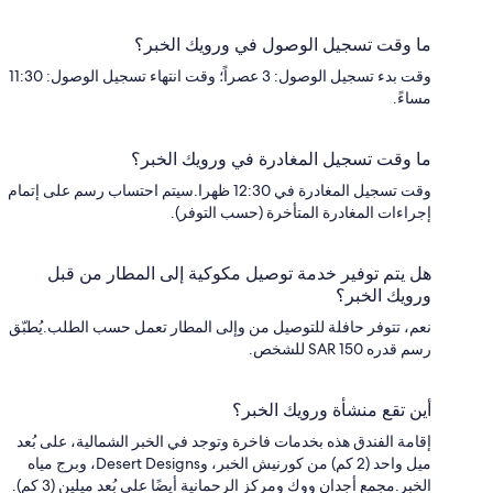
ما وقت تسجيل الوصول في ورويك الخبر؟
وقت بدء تسجيل الوصول: 3 عصراً؛ وقت انتهاء تسجيل الوصول: 11:30
مساءً.
ما وقت تسجيل المغادرة في ورويك الخبر؟
وقت تسجيل المغادرة في 12:30 ظهرا.سيتم احتساب رسم على إتمام
إجراءات المغادرة المتأخرة (حسب التوفر).
هل يتم توفير خدمة توصيل مكوكية إلى المطار من قبل
ورويك الخبر؟
نعم، تتوفر حافلة للتوصيل من وإلى المطار تعمل حسب الطلب.يُطبّق
رسم قدره SAR 150 للشخص.
أين تقع منشأة ورويك الخبر؟
إقامة الفندق هذه بخدمات فاخرة وتوجد في الخبر الشمالية، على بُعد
ميل واحد (2 كم) من كورنيش الخبر، وDesert Designs، وبرج مياه
الخبر.مجمع أجدان ووك ومركز الرحمانية أيضًا على بُعد ميلين (3 كم).