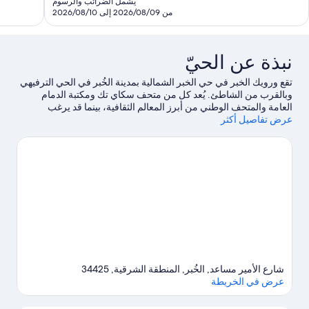
يشمل الضرائب والرسوم
قييمًا
تقييمًا
SAR
من 2026/08/09 إلى 2026/08/10
204
نبذة عن الحيّ
تقع ورويك الخبر في حي الخبر الشمالية بمدينة الخُبر في الحي الترفيهي
وبالقرب من الشاطئ. يُعد كل من متحف سكاي تك ومكتبة الدمام
العامة والمتحف الوطني من أبرز المعالم الثقافية، بينما قد يرغب
عرض تفاصيل أكثر
المسافرون الذين يتطلعون إلى التسوق في زيارة كل من مركز
الرحمانية ومجمع أجدان ووك.لا تفوت زيارة كل من Desert Designs
ومركز الملك عبد العزيز الثقافي العالمي - إثراء أيضًا.
تفضل بزيارة أدلتنا
للسفر إلى الخُبر
شارع الأمير مساعد, الخُبر, المنطقة الشرقية, 34425
عرض في الخريطة