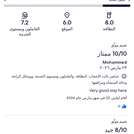
درجة
6
4
أصل
مقبول.
التصنيف
من
-
18
1
2
أصل
سيّئ.
من
من
-
18
7.2
6.0
8.0
2
تقييمات
أصل
سيّئ
من
من
النظافة
الموقع
العاملون ومستوى
النزلاء
18
للغاية.
تقييمات
أصل
الخدمة
من
4
النزلاء
18
التقييمات
تقييمات
من
تقييم موثَّق
من
النزلاء
أصل
10/10 ممتاز
تقييمات
18
النزلاء
Mohammed
من
٢٣ مارس ٢٠٢٦
تقييمات
النزلاء
عناصر نالت الإعجاب: ⁦النظافة⁩، و⁦العاملون ومستوى الخدمة⁩، و⁦وسائل الراحة⁩،
و⁦حالة المنشأة ومرافقها⁩
Very good stay here
أقام ليلتين (2) في شهر مارس عام 2026
0
تقييم موثَّق
8/10 جيد