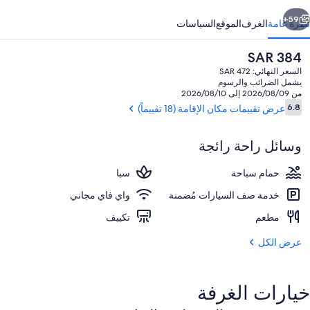
ابق
التالي
59+
نظرة عامة
الغرف
الموقع
السياسات
السعر
SAR 384
الحالي
السعر النهائي: SAR 472
هو
يشمل الضرائب والرسوم
SAR
من 2026/08/09 إلى 2026/08/10
384
التقييمات
6.8
عرض تقييمات مكان الإقامة (18 تقييماً)
6.8 من 10
وسائل راحة رائجة
واجهة المنشأة
حمام سباحة
سبا
خدمة صف السيارات مُضمنة
واي فاي مجاني
مطعم
تكييف
عرض الكل
خيارات الغرفة