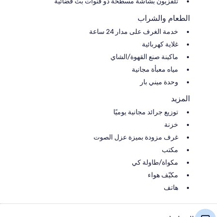
تلفزيون بشاشة مسطحة ذو قنوات بث فضائية
الطعام والشراب
خدمة الغرف على مدار 24 ساعة
غلاية كهربائية
ماكينة صنع القهوة/الشاي
مياه معبأة مجانية
وحدة ميني بار
المزيد
توزيع جرائد مجانية يوميًا
خزنة
غرف مزودة بميزة عزل الصوت
مكتب
مكواة/طاولة كي
مكيّف هواء
هاتف