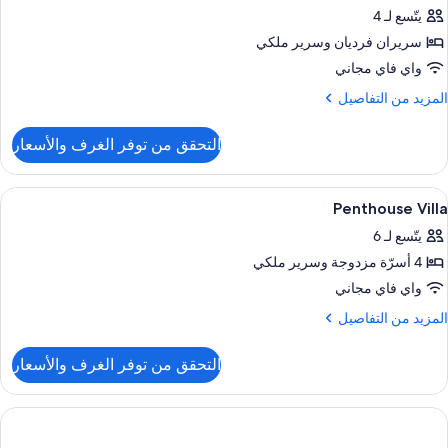
وم
يتّسع لـ 4
Ambassado
احدة
Suit
سريران فرديان‫‬ وسرير ملكي
واي فاي مجاني
لمزيد
المزيد من التفاصيل
ن
لتفاصيل
التحقق من توفر الغرف والأسعار
ن
Ambassado
Suit
ستعراض
ملاءات للفراش لا تسبب الحساسية وميني ب
9
Penthouse Villa
ميع
يتّسع لـ 6
ور
4 أسرّة مزدوجة‫‬ وسرير ملكي
Penthous
Vill
واي فاي مجاني
لمزيد
المزيد من التفاصيل
ن
لتفاصيل
التحقق من توفر الغرف والأسعار
ن
Penthous
Vill