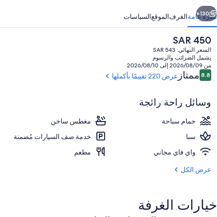
ابق
التالي
130+
نظرة عامة
الغرف
الموقع
السياسات
السعر
SAR 450
الحالي
السعر النهائي: SAR 543
هو
يشمل الضرائب والرسوم
SAR
من 2026/08/09 إلى 2026/08/10
450
التقييمات
ممتاز
8.8
عرض 220 تقييمًا بأكملها
8.8 من 10
وسائل راحة رائجة
3 من المطاعم؛ يتم تقديم الإفطار، والغداء، والعشاء
حمام سباحة
مغطس ساخن
سبا
خدمة صف السيارات مُضمنة
واي فاي مجاني
مطعم
عرض الكل
خيارات الغرفة