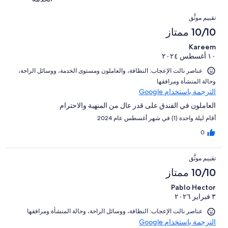
من
8
النزلاء
220
التقييمات
تقييمات
من
تقييم موثَّق
من
النزلاء
أصل
10/10 ممتاز
تقييمات
220
النزلاء
Kareem
من
١٠ أغسطس ٢٠٢٤
تقييمات
النزلاء
عناصر نالت الإعجاب: ⁦النظافة⁩، و⁦العاملون ومستوى الخدمة⁩، و⁦وسائل الراحة⁩،
و⁦حالة المنشأة ومرافقها⁩
الترجمة باستخدام Google
العاملون في الفندق على قدر عال من المنهية ‏والاحترام
أقام ليلة واحدة (1) في شهر أغسطس عام 2024
0
تقييم موثَّق
10/10 ممتاز
Pablo Hector
٣ فبراير ٢٠٢٦
عناصر نالت الإعجاب: ⁦النظافة⁩، و⁦وسائل الراحة⁩، و⁦حالة المنشأة ومرافقها⁩
الترجمة باستخدام Google