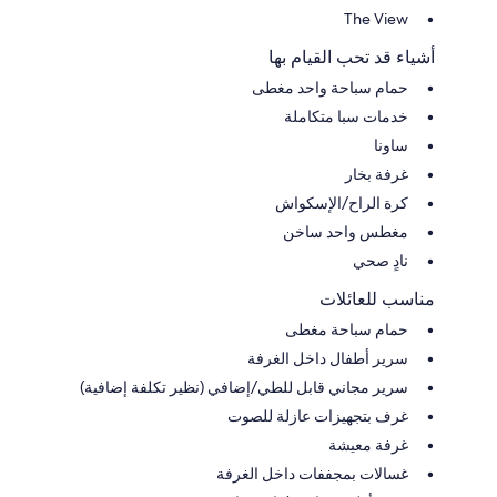
The View
أشياء قد تحب القيام بها
حمام سباحة واحد مغطى
خدمات سبا متكاملة
ساونا
غرفة بخار
كرة الراح/الإسكواش
مغطس واحد ساخن
نادٍ صحي
مناسب للعائلات
حمام سباحة مغطى
سرير أطفال داخل الغرفة
سرير مجاني قابل للطي/إضافي (نظير تكلفة إضافية)
غرف بتجهيزات عازلة للصوت
غرفة معيشة
غسالات بمجففات داخل الغرفة