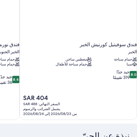
لخاصة
فندق سوفيتيل كورنيش الخبر
فندق نور
الخبر
الخبر الجنوب
حمام سباحة
مغطس ساخن
حمام سباح
سبا
حمام سباحة للأطفال
حمام سباح
8.
جيد جدًا
8.0
8.4
جيد جدًا
ن
319 تقييمًا
8.4
من
36 تقييمًا
10،
10،
يد
جيد
دًا،
السعر
SAR 404
جدًا،
31
الحالي
36
السعر النهائي: SAR 488
قييمًا
هو
يشمل الضرائب والرسوم
تقييمًا
SAR
من 2026/08/23 إلى 2026/08/24
404
نبذة عن الحيّ