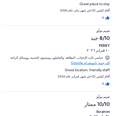
Great place to stay
أقام ليلتين (2) في شهر يناير عام 2026
0
تقييم موثَّق
8/10 جيد
PERRY
١٠ فبراير ٢٠٢٦
عناصر نالت الإعجاب: ⁦النظافة⁩، و⁦العاملون ومستوى الخدمة⁩، و⁦وسائل الراحة⁩
الترجمة باستخدام Google
Good location, friendly staff
أقام ليلتين (2) في شهر فبراير عام 2026
0
تقييم موثَّق
10/10 ممتاز
Ibrahim