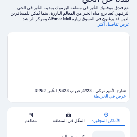
تقع فندق موفنبيك الخُبر في منطقة اليرموك بمدينة الخُبر في الحي
الترفيهي.يُعد برج مياه الخبر من المعالم البارزة، بينما يُمكن للمسافرين
الذين قد يرغبون في التسوق زيارة AlFanar Mall ومركز الراشد
عرض تفاصيل أكثر
التجاري.لا تفوت زيارة Desert Designs.
تفضل بزيارة أدلتنا للسفر إلى
الخُبر
شارع الأمير تركي - 4923, ص.ب 9423, الخُبر, 31952
عرض في الخريطة
الخريطة
الأماكن المجاورة
التنقّل في المنطقة
مطاعم
كورنيش الخبر