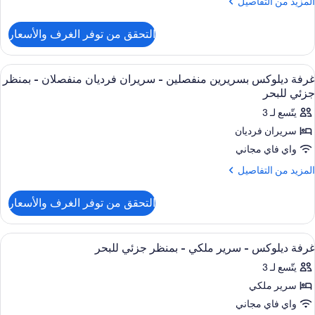
لمزيد
المزيد من التفاصيل
ن
لتفاصيل
التحقق من توفر الغرف والأسعار
ن
Premiu
Roo
ستعراض
أغطية فراش متميزة وميني بار وخزنة داخل
5
غرفة ديلوكس بسريرين منفصلين - سريران فرديان منفصلان - بمنظر
ميع
جزئي للبحر
ور
يتّسع لـ 3
رفة
سريران فرديان
يلوكس
واي فاي مجاني
سريرين
نفصلين
لمزيد
المزيد من التفاصيل
ن
لتفاصيل
ريران
التحقق من توفر الغرف والأسعار
ن
رديان
رفة
نفصلان
يلوكس
ستعراض
أغطية فراش متميزة وميني بار وخزنة داخل
10
سريرين
غرفة ديلوكس - سرير ملكي - بمنظر جزئي للبحر
ميع
نفصلين
منظر
يتّسع لـ 3
ور
زئي
ريران
سرير ملكي
رفة
رديان
لبحر
يلوكس
واي فاي مجاني
نفصلان