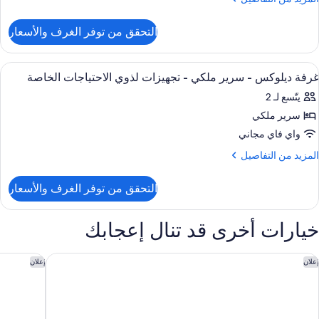
ن
لتفاصيل
التحقق من توفر الغرف والأسعار
ن
ناح
لكي
ستعراض
أغطية فراش متميزة وميني بار وخزنة داخل
3
(Silve
غرفة ديلوكس - سرير ملكي - تجهيزات لذوي الاحتياجات الخاصة
ميع
يتّسع لـ 2
ور
سرير ملكي
رفة
يلوكس
واي فاي مجاني
لمزيد
المزيد من التفاصيل
رير
ن
لتفاصيل
لكي
التحقق من توفر الغرف والأسعار
ن
رفة
جهيزات
يلوكس
خيارات أخرى قد تنال إعجابك
ذوي
رير
لاحتياجات
لكي
ندق سوفيتيل كورنيش الخبر
فندق نور
إعلان
إعلان
لخاصة
جهيزات
ذوي
لاحتياجات