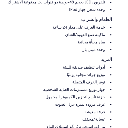
تلفزيون LED بحجم 48-بوصة ذو قنوات بث مدفوعة الاشتراك
وحدة شحن جهاز IPod
الطعام والشراب
خدمة الغرف على مدار 24 ساعة
ماكينة صنع القهوة/الشاي
مياه معبأة مجانية
وحدة ميني بار
المزيد
أدوات تنظيف صديقة للبيئة
توزيع جرائد مجانية يوميًا
توفر الغرف المتصلة
جهاز توزيع مستلزمات العناية الشخصية
خزنة تتّسع لتخزين الكمبيوتر المحمول
غرف مزودة بميزة عزل الصوت
غرفة معيشة
غسالة/مجفف
مرافق استحمام تُرشّد استهلاك الماء