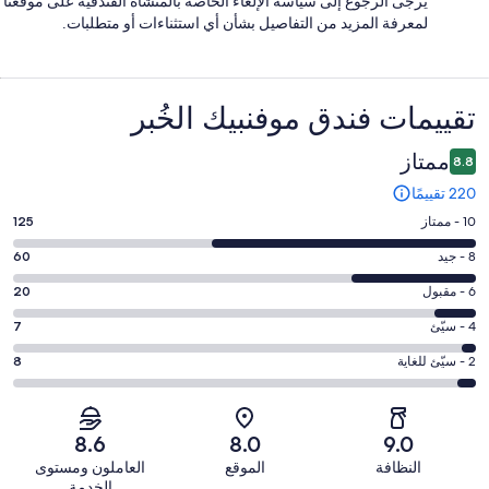
يُرجى الرجوع إلى سياسة الإلغاء الخاصة بالمنشأة الفندقية على موقعنا
لمعرفة المزيد من التفاصيل بشأن أي استثناءات أو متطلبات.
التقييمات
تقييمات ⁦فندق موفنبيك الخُبر⁩
ممتاز
8.8
220 تقييمًا
درجة
10 - ممتاز
125
التصنيف
درجة
8 - جيد
60
10
التصنيف
-
درجة
6 - مقبول
20
8
ممتاز.
التصنيف
-
درجة
4 - سيّئ
7
125
6
جيد.
التصنيف
من
-
درجة
2 - سيّئ للغاية
8
60
4
أصل
مقبول.
التصنيف
من
-
220
20
2
أصل
سيّئ.
من
من
-
220
8.6
8.0
9.0
7
تقييمات
أصل
سيّئ
من
من
النظافة
الموقع
العاملون ومستوى
النزلاء
220
للغاية.
تقييمات
أصل
الخدمة