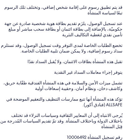
قد يتم تطبيق رسوم على إقامة شخص إضافي، وتختلف تلك الرسوم
تبعًا لسياسة المنشأة
عند تسجيل الوصول، يلزَم تقديم بطاقة هوية شخصية صادرة عن جهة
حكوميّة، بالإضافة إلى بطاقة ائتمان أو بطاقة سحب مباشر أو مبلغ
تأمين نقدي لتغطية التكاليف النثرية
تخضع الطلبات الخاصة لمدى التوفر وقت تسجيل الوصول، وقد تستلزم
سداد رسوم إضافية، ولا يمكن ضمان تلبية الطلبات الخاصة.
تقبل هذه المنشأة بطاقات الائتمان، ولا يُقبل السداد نقدًا
يتوفر إجراء معاملات السداد غير النقدية
تشمل ميزات الأمن والسلامة في هذه المنشأة الفندقية طفّاية حريق،
وكاشف دخان، ونظام أمان، وحقيبة إسعافات أولية
تؤكد هذه المنشأة أنها تتبع ممارسات التنظيف والتعقيم الموضحة في
ALLSAFE (فنادق أكور).
يُرجى الانتباه إلى أن المعايير الثقافية وسياسات النزلاء قد تختلف
باختلاف الدولة وباختلاف المنشأة. وقد تمّ تقديم السياسات المُدرجة من
قِبَل المنشأة
رقم تسجيل المنشأة ⁦10006492⁩