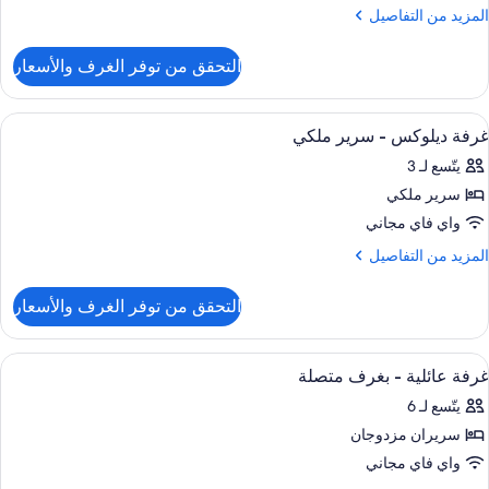
لمزيد
المزيد من التفاصيل
منظر
رير
ن
زئي
لتفاصيل
لكي
التحقق من توفر الغرف والأسعار
لبحر
ن
رفة
منظر
يلوكس
ستعراض
أغطية فراش متميزة وميني بار وخزنة داخل
6
زئي
غرفة ديلوكس - سرير ملكي
ميع
رير
لبحر
يتّسع لـ 3
لكي
ور
سرير ملكي
رفة
منظر
يلوكس
واي فاي مجاني
زئي
لبحر
لمزيد
المزيد من التفاصيل
رير
ن
لتفاصيل
لكي
التحقق من توفر الغرف والأسعار
ن
رفة
يلوكس
ستعراض
أغطية فراش متميزة وميني بار وخزنة داخل
7
غرفة عائلية - بغرف متصلة
ميع
رير
يتّسع لـ 6
لكي
ور
سريران مزدوجان
رفة
ائلية
واي فاي مجاني