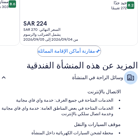
8.6
من
ممتاز
8.2
جيد جدًا
8.6
8.2
حمامات مزودة بمستلزمات للعناية الشخصية صديقة للبيئة وأحواض
من
مجموعة
303 تقييمات
من
272 تقييمًا
استحمام وحجيرات دش منفصلة
10،
فنادق
10،
ممتاز،
إنتركونتيننتال
جيد
تلفزيونات إل إي دي 48-بوصة مزودة بقنوات تلفزيونية باشتراك مدفوع
السعر
SAR 224
303
الثقبة
جدًا،
أسرّة أطفال مجانية، وماكينات صنع القهوة/الشاي، وخدمة تنظيف الغرف
الحالي
تقييمات
السعر النهائي: SAR 270
272
يوميًا
هو
يشمل الضرائب والرسوم
تقييمًا
SAR
من 2026/09/04 إلى 2026/09/05
224
مقارنة أماكن الإقامة المماثلة
المزيد عن هذه المنشأة الفندقية
وسائل الراحة في المنشأة
الاتصال بالإنترنت
الخدمات المتاحة في جميع الغرف: خدمة واي فاي مجانية
الخدمات المتاحة في بعض المناطق العامة: خدمة واي فاي مجانية
وخدمة اتصال سلكي بالإنترنت
موقف السيارات والنقل
محطة لشحن السيارات الكهربائية داخل المنشأة