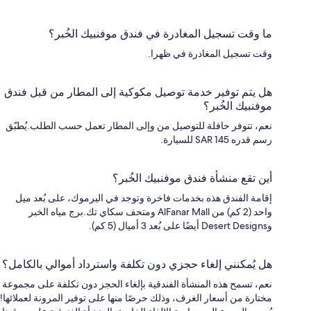
ما وقت تسجيل المغادرة في فندق موفنبيك الخُبر؟
وقت تسجيل المغادرة في ظهرا.
هل يتم توفير خدمة توصيل مكوكية إلى المطار من قبل فندق
موفنبيك الخُبر؟
نعم، تتوفر حافلة للتوصيل من وإلى المطار تعمل حسب الطلب.يُطبّق
رسم قدره SAR 145 للسيارة.
أين تقع منشأة فندق موفنبيك الخُبر؟
إقامة الفندق هذه بخدمات فاخرة وتوجد في اليرموك، على بُعد ميل
واحد (2 كم) من AlFanar Mall ومتحف سكاي تك.برج مياه الخبر
وDesert Designs أيضًا على بُعد 3 أميال (5 كم).
هل يُمكنني إلغاء حجزي دون تكلفة واسترداد أموالي بالكامل؟
نعم، تسمح هذه المنشأة الفندقية بإلغاء الحجز دون تكلفة على مجموعة
مختارة من أسعار الغرف، وذلك حرصًا منها على توفير المرونة لعملائها!