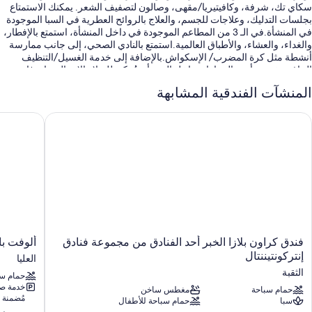
سكاي تك، شرفة، وكافيتيريا/مقهى، وصالون لتصفيف الشعر. يمكنك الاستمتاع
بجلسات التدليك، وعلاجات للجسم، والعلاج بالروائح العطرية في السبا الموجودة
في المنشأة.في الـ 3 من المطاعم الموجودة في داخل المنشأة، استمتع بالإفطار،
والغداء، والعشاء، والأطباق العالمية.استمتع بالنادي الصحي، إلى جانب ممارسة
أنشطة مثل كرة المضرب/ الإسكواش.بالإضافة إلى خدمة الغسيل/التنظيف
الجاف وخدمة تأجير السيارات داخل المنشأة، يُمكن للنزلاء الاتصال بواي فاي
مجاني داخل الغرفة.
المنشآت الفندقية المشابهة
ستستمتع أيضًا بامتيازات مثل:
ندق كراون بلازا الخبر أحد الفنادق من مجموعة فنادق إنتركونتيننتال
ألوفت باي
حمام سباحة مغطى
صف السيارة بمعرفة النزيل وصف السيارة مجانًا بمعرفة الفندق مجانًا
خدمة سيارات الليموزين/السيارات الفاخرة، وبوفيه فطور (برسوم إضافية)،
ومحطة شحن السيارات الكهربائية
سرعة إنهاء إجراءات المغادرة، وسرعة إنهاء إجراءات الوصول، ومتجر هدايا
سمات الغرفة
توفر جميع الغرف الـ 143 وسائل راحة مثل خدمة الغرف على مدار 24 ساعة
فندق
ألوفت
فندق كراون بلازا الخبر أحد الفنادق من مجموعة فنادق
ألوفت با
وأغطية فراش متميزة، إلى جانب أدق اللمسات المدروسة مثل قائمة الوسائد
كراون
باي
إنتركونتيننتال
العليا
وخزنات تتّسع لتخزين الكمبيوتر المحمول.
بلازا
ماريوت
الثقبة
حمام سب
الخبر
الظهران
تتضمن اللوازم المتوفرة في جميع الغرفة الإضافية:
خدمة ص
أحد
حمام سباحة
مغطس ساخن
العليا
مُضمنة
سبا
حمام سباحة للأطفال
الفنادق
مصابيح إضاءة LED ومواد تنظيف صديقة للبيئة