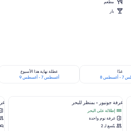
مطعم
ارج
بار
 لغد للفترة أغسطس 7 - أغسطس 8
تحقق من مدى التوفر لعطلة نهاية هذا الأسبوع للف
غدًا
عطلة نهاية هذا الأسبوع
أغسطس 8
أغسطس 7 - أغسطس 9
استعراض
واي فاي مجانًا
اس
7
غرفة جونيور - بمنظر للبحر
غرف
جميع
جم
إطلالة على البحر
صور
صو
غرفة نوم واحدة
غرفة
غر
جونيور
عائ
يتّسع لـ 2