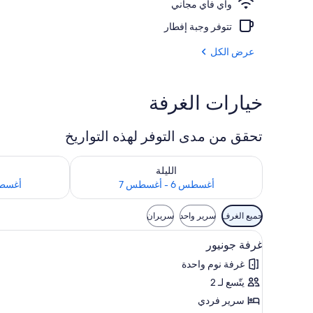
واي فاي مجاني
المنشأة من الخ
تتوفر وجبة إفطار
عرض الكل
خيارات الغرفة
تحقق من مدى التوفر لهذه التواريخ
تحقق من مدى التوفر لليلة للفترة أغسطس 6 - أغسطس 7
تحقق من مدى التوفر
الليلة
أغسطس 6 - أغسطس 7
أغسطس 7 - 
عوامل
جميع الغرف
سرير واحد
سريران
التصفية
استعراض
واي فاي مجانًا
المتاحة
6
غرفة جونيور
جميع
للغرف
غرفة نوم واحدة
صور
يتّسع لـ 2
غرفة
جونيور
سرير فردي