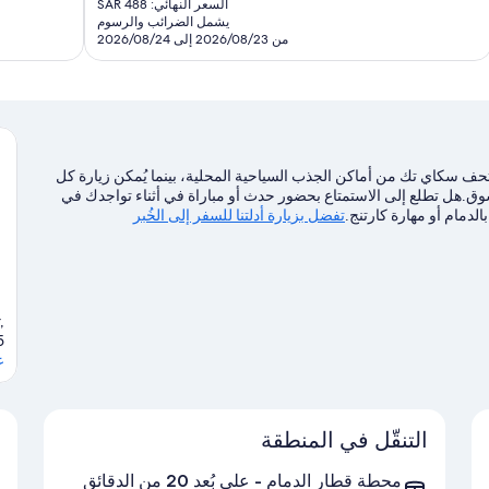
تقييمات
السعر النهائي: SAR 488
قييمًا
هو
يشمل الضرائب والرسوم
SAR
من 2026/08/23 إلى 2026/08/24
404
ق مورا الخبر في الخُبر. يُعد كل من Desert Designs ومتحف سكاي تك من أماكن الجذب السياحية المحلية، بينما يُمكن زيارة كل
وق.هل تطلع إلى الاستمتاع بحضور حدث أو مباراة في أثناء تواجدك في
لدمام أو مهارة كارتنج.
تفضل بزيارة أدلتنا للسفر إلى الخُبر
,
5
ع
التنقّل في المنطقة
محطة قطار الدمام - على بُعد 20 من الدقائق