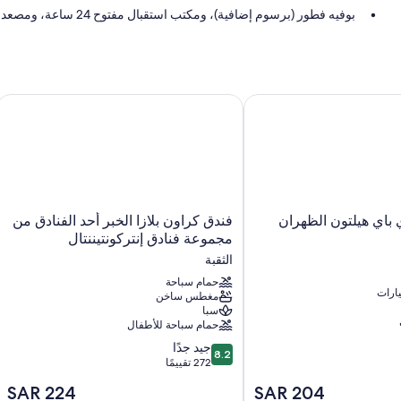
بوفيه فطور (برسوم إضافية)، ومكتب استقبال مفتوح 24 ساعة، ومصعد
لا يُسمَح بالتدخين وتخزين الأمتعة
سمات الغرفة
تقدم جميع الغرف الـ 87 وسائل راحة مثل إنترنت لاسلكي مجاناً.
اي هيلتون الظهران
فندق كراون بلازا الخبر أحد الفنادق من مجم
فندق
 باي هيلتون الظهران
فندق كراون بلازا الخبر أحد الفنادق من
كراون
مجموعة فنادق إنتركونتيننتال
بلازا
الثقبة
الخبر
أحد
حمام سباحة
ارات
مغطس ساخن
الفنادق
سبا
من
حمام سباحة للأطفال
مجموعة
8.2
فنادق
جيد جدًا
8.2
من
272 تقييمًا
إنتركونتيننتال
10،
الثقبة
السعر
السعر
SAR 224
SAR 204
جيد