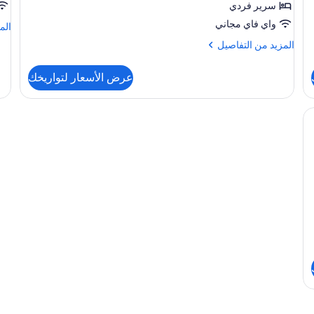
-
سرير فردي
بمنظر
واي فاي مجاني
الم
الم
للبحر
من
المزيد
المزيد من التفاصيل
الت
من
عن
التفاصيل
غرف
عرض الأسعار لتواريخك
عن
عائل
غرفة
جونيور
-
بمنظر
للبحر