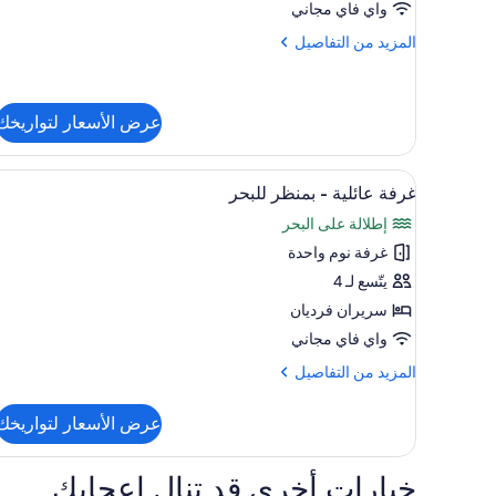
واي فاي مجاني
المزيد
المزيد من التفاصيل
من
التفاصيل
عن
غرفة
عرض الأسعار لتواريخك
جونيور
استعراض
واي فاي مجانًا
4
غرفة عائلية - بمنظر للبحر
جميع
إطلالة على البحر
صور
غرفة نوم واحدة
غرفة
عائلية
يتّسع لـ 4
-
سريران فرديان
بمنظر
واي فاي مجاني
للبحر
المزيد
المزيد من التفاصيل
من
التفاصيل
عرض الأسعار لتواريخك
عن
غرفة
عائلية
خيارات أخرى قد تنال إعجابك
-