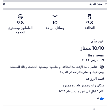
جيد.
التصنيف
من
-
درجة
2 - سيّئ للغاية
0
2
4
أصل
مقبول.
التصنيف
من
-
28
1
2
أصل
سيّئ.
من
من
-
28
9.8
10
9.8
0
تقييمات
أصل
سيّئ
من
من
النظافة
وسائل الراحة
العاملون ومستوى
النزلاء
28
للغاية.
تقييمات
أصل
الخدمة
من
0
النزلاء
28
التقييمات
تقييمات
من
تقييم موثَّق
من
النزلاء
أصل
10/10 ممتاز
تقييمات
28
النزلاء
Ibraheem
من
١٩ مارس ٢٠٢٢
تقييمات
النزلاء
عناصر نالت الإعجاب: ⁦النظافة⁩، و⁦العاملون ومستوى الخدمة⁩، و⁦حالة المنشأة
ومرافقها⁩، و⁦مستوى الراحة في الغرفة⁩
قمة الروعه
مكان رايع ومميز وادارة مميزه
أقام 3 ليالٍ في شهر مارس عام 2022
4