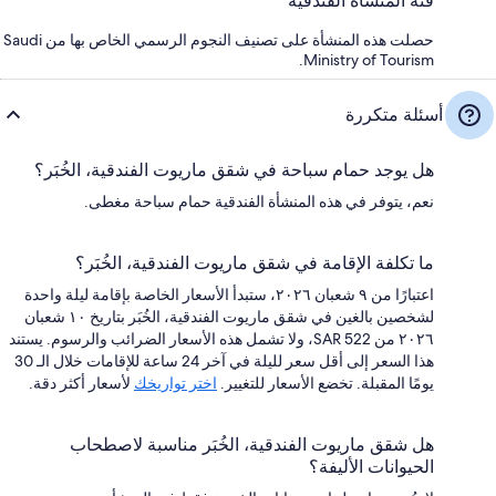
فئة المنشأة الفندقية
حصلت هذه المنشأة على تصنيف النجوم الرسمي الخاص بها من Saudi
Ministry of Tourism.
أسئلة متكررة
هل يوجد حمام سباحة في شقق ماريوت الفندقية، الخُبَر؟
نعم، يتوفر في هذه المنشأة الفندقية حمام سباحة مغطى.
ما تكلفة الإقامة في شقق ماريوت الفندقية، الخُبَر؟
اعتبارًا من ٩ شعبان ٢٠٢٦، ستبدأ الأسعار الخاصة بإقامة ليلة واحدة
لشخصين بالغين في شقق ماريوت الفندقية، الخُبَر بتاريخ ١٠ شعبان
٢٠٢٦ من SAR 522، ولا تشمل هذه الأسعار الضرائب والرسوم. يستند
هذا السعر إلى أقل سعر لليلة في آخر 24 ساعة للإقامات خلال الـ 30
يومًا المقبلة. تخضع الأسعار للتغيير.
اختر تواريخك
لأسعار أكثر دقة.
هل شقق ماريوت الفندقية، الخُبَر مناسبة لاصطحاب
الحيوانات الأليفة؟