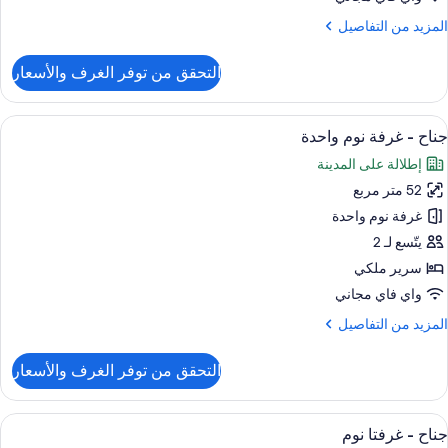
لمزيد
المزيد من التفاصيل
ن
لتفاصيل
التحقق من توفر الغرف والأسعار
ن
قة
ستعراض
ميني بار وخزنة داخل الغرفة ومكتب ومساح
4
رفتا
جناح - غرفة نوم واحدة
ميع
وم
إطلالة على المدينة
ور
52 متر مربع
ناح
غرفة نوم واحدة
رفة
يتّسع لـ 2
وم
سرير ملكي
احدة
واي فاي مجاني
لمزيد
المزيد من التفاصيل
ن
لتفاصيل
التحقق من توفر الغرف والأسعار
ن
ناح
ستعراض
تجهيزات دش، دُش غزير، مجففات شعر، بران
6
رفة
جناح - غرفتا نوم
ميع