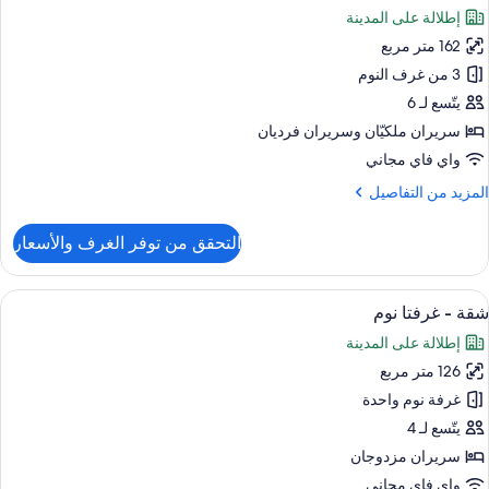
ميع
وم
إطلالة على المدينة
ور
162 متر مربع
قة
ريميم
3 من غرف النوم
يتّسع لـ 6
سريران ملكيّان‫‬ وسريران فرديان
رف
واي فاي مجاني
وم
لمزيد
المزيد من التفاصيل
ن
نظر
لتفاصيل
التحقق من توفر الغرف والأسعار
لمدينة
ن
قة
ريميم
ستعراض
ميني بار وخزنة داخل الغرفة ومكتب ومساح
7
شقة - غرفتا نوم
ميع
إطلالة على المدينة
رف
ور
وم
126 متر مربع
قة
غرفة نوم واحدة
نظر
رفتا
لمدينة
يتّسع لـ 4
وم
سريران مزدوجان
واي فاي مجاني