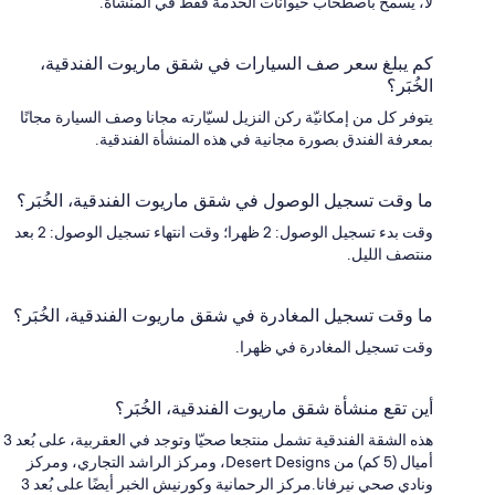
لا، يُسمح باصطحاب حيوانات الخدمة فقط في المنشأة.
كم يبلغ سعر صف السيارات في شقق ماريوت الفندقية،
الخُبَر؟
يتوفر كل من إمكانيّة ركن النزيل لسيّارته مجانا وصف السيارة مجانًا
بمعرفة الفندق بصورة مجانية في هذه المنشأة الفندقية.
ما وقت تسجيل الوصول في شقق ماريوت الفندقية، الخُبَر؟
وقت بدء تسجيل الوصول: 2 ظهرا؛ وقت انتهاء تسجيل الوصول: 2 بعد
منتصف الليل.
ما وقت تسجيل المغادرة في شقق ماريوت الفندقية، الخُبَر؟
وقت تسجيل المغادرة في ظهرا.
أين تقع منشأة شقق ماريوت الفندقية، الخُبَر؟
هذه الشقة الفندقية تشمل منتجعا صحيّا وتوجد في العقربية، على بُعد 3
أميال (5 كم) من Desert Designs، ومركز الراشد التجاري، ومركز
ونادي صحي نيرفانا.مركز الرحمانية وكورنيش الخبر أيضًا على بُعد 3