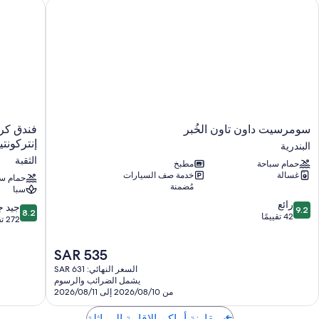
ومرسيت داون تاون الخُبر
فندق كراون
سومرسيت
فندق
سومرسيت داون تاون الخُبر
فندق كرا
داون
كراون
إنتركونتي
البندرية
تاون
بلازا
الثقبة
حمام سباحة
مطبخ
الخُبر
الخبر
غسالة
خدمة صف السيارات
البندرية
أحد
حمام سب
مُضمنة
سبا
الفنادق
9.2
رائع
من
8.2
جيد جد
9.2
8.2
من
42 تقييمًا
مجموعة
من
272 تقييمًا
10،
فنادق
10،
رائع،
إنتركونتينن
جيد
السعر
SAR 535
42
الثقبة
جدًا،
الحالي
تقييمًا
السعر النهائي: SAR 631
272
هو
يشمل الضرائب والرسوم
تقييمًا
SAR
من 2026/08/10 إلى 2026/08/11
535
مقارنة أماكن الإقامة المماثلة