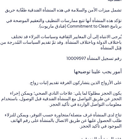
تشمل ميزات الأمن والسلامة في هذه المنشأة الفندقية طفّاية حريق
تؤكد هذه المنشأة أنها تتبع ممارسات التنظيف والتعقيم الموضحة في
برنامج Commitment to Clean (فنادق ماريوت).
يُرجى الانتباه إلى أن المعايير الثقافية وسياسات النزلاء قد تختلف
باختلاف الدولة وباختلاف المنشأة. وقد تمّ تقديم السياسات المُدرجة من
قِبَل المنشأة
رقم تسجيل المنشأة ⁦10009597⁩
أمور يجب علينا توضيحها
على الأزواج الذين يتشاركون الغرفة تقديم إثبات زواج.
يكون الحجز مطلوبًا لما يلي: علاجات النادي الصحي؛ ويمكن إجراء
الحجز عن طريق التواصل مع المنشأة الفندقية قبل الوصول، باستخدام
معلومات التواصل الواردة في تأكيد الحجز.
تتاح لدى المنشأة غرف متصلة/متجاورة حسب التوفر، ويمكن للنزلاء
طلب الحصول عليها عن طريق الاتصال بالمنشأة على رقم الهاتف
الموجود في تأكيد الحجز.