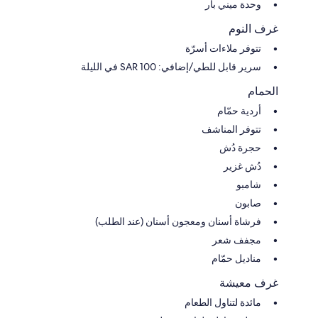
وحدة ميني بار
غرف النوم
تتوفر ملاءات أسرّة
سرير قابل للطي/إضافي: SAR 100 في الليلة
الحمام
أردية حمّام
تتوفر المناشف
حجرة دُش
دُش غزير
شامبو
صابون
فرشاة أسنان ومعجون أسنان (عند الطلب)
مجفف شعر
مناديل حمّام
غرف معيشة
مائدة لتناول الطعام