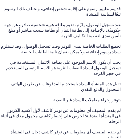
قد يتم تطبيق رسوم على إقامة شخص إضافي، وتختلف تلك الرسوم
تبعًا لسياسة المنشأة
عند تسجيل الوصول، يلزَم تقديم بطاقة هوية شخصية صادرة عن جهة
حكوميّة، بالإضافة إلى بطاقة ائتمان أو بطاقة سحب مباشر أو مبلغ
تأمين نقدي لتغطية التكاليف النثرية
تخضع الطلبات الخاصة لمدى التوفر وقت تسجيل الوصول، وقد تستلزم
سداد رسوم إضافية، ولا يمكن ضمان تلبية الطلبات الخاصة.
يجب أن يكون الاسم الموجود على بطاقة الائتمان المستخدمة في
تسجيل الوصول لسداد النفقات النثرية هو الاسم الرئيسي المستخدم
في حجز الغرفة
تقبل هذه المنشأة السداد باستخدام المدفوعات عن طريق الهاتف
المحمول والدفع النقدي
يتوفر إجراء معاملات السداد غير النقدية
لم يقدم المضيف أي معلومات عن توفر كاشف لأول أكسيد الكربون
في المنشأة الفندقية؛ احرص على إحضار كاشف محمول معك في أثناء
الرحلة
لم يقدم المضيف أي معلومات عن توفر كاشف دخان في المنشأة
الفندقية