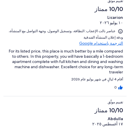
تقييم موثَّق
10/10 ممتاز
Licarion
١٠ يوليو ٢٠٢٦
عناصر نالت الإعجاب: ⁦النظافة⁩، و⁦تسجيل الوصول⁩، و⁦جهة التواصل مع المنشأة⁩،
و⁦دقة إعلان المنشأة الفندقية⁩
الترجمة باستخدام Google
For its listed price, this place is much better by a mile compared
to others. In this property, you will have basically a 1-bedroom
apartment complete with full kitchen and dining and washing
machine and dishwasher. Excellent choice for any long-term
traveler
أقام 4 ليالٍ في شهر يوليو عام 2026
0
تقييم موثَّق
10/10 ممتاز
Abdulla
١٧ أغسطس ٢٠٢٥