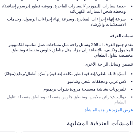
خدمة سيارات الليموزين/السيارات الفاخرة، وبوفيه فطور (برسوم إضافية)،
ومحطة شحن السيارات الكهربائية
سرعة إنهاء إجراءات المغادرة، وسرعة إنهاء إجراءات الوصول، وخدمات
الاستعلامات والإرشاد
سمات الغرفة
تقدم جميع الغرف الـ 268 وسائل راحة مثل مساحات عمل مناسبة للكمبيوتر
المحمول وتكييف، بالإضافة إلى مزايا مثل مناطق جلوس منفصلة ومناطق
مخصصة لتناول الطعام.
تتضمن وسائل الراحة الأخرى:
أسرَّة قابلة للطي/إضافية (نظير تكلفة إضافية) وأسرّة أطفال/رضّع (مجانًا)
دُش غزير، ومجففات شعر، وشامبو
تلفزيونات بشاشة مسطحة مزودة بقنوات بريميوم
دواليب/خزائن ملابس، ومناطق جلوس منفصلة، ومناطق منفصلة لتناول
الطعام
عرض المزيد عن هذه المنشأة
المنشآت الفندقية المشابهة