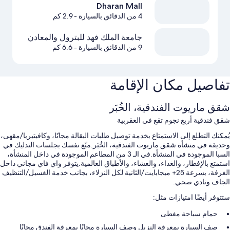
Dharan Mall
4 من الدقائق بالسيارة
- 2.9 كم
جامعة الملك فهد للبترول والمعادن
9 من الدقائق بالسيارة
- 6.6 كم
تفاصيل مكان الإقامة
شقق ماريوت الفندقية، الخُبَر
شقق فندقية أربع نجوم تقع في العقربية
يُمكنك التطلع إلى الاستمتاع بخدمة توصيل طلبات البقالة مجانًا، وكافيتيريا/مقهى،
وحديقة في منشأة شقق ماريوت الفندقية، الخُبَر.متّع نفسك بجلسات التدليك في
السبا الموجودة في المنشأة.في الـ 3 من المطاعم الموجودة في داخل المنشأة،
استمتع بالإفطار، والغداء، والعشاء، والأطباق العالمية.يتوفر واي فاي مجاني داخل
الغرفة، بسرعة 25+ ميجابايت/الثانية لكل النزلاء، بجانب خدمة الغسيل/التنظيف
الجاف ونادي صحي.
ستتوفر أيضًا امتيازات مثل:
حمام سباحة مغطى
صف السيارة بمعرفة النزيل وصف السيارة مجانًا بمعرفة الفندق مجانًا