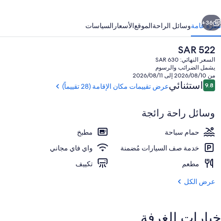
ابق
التالي
36+
نظرة عامة
وسائل الراحة
الموقع
الأسعار
السياسات
السعر
SAR 522
الحالي
السعر النهائي: SAR 630
هو
يشمل الضرائب والرسوم
SAR
من 2026/08/10 إلى 2026/08/11
522
التقييمات
استثنائي
9.8
عرض تقييمات مكان الإقامة (28 تقييماً)
9.8 من 10
وسائل راحة رائجة
من حمّامات السباحة المغطاة
حمام سباحة
مطبخ
خدمة صف السيارات مُضمنة
واي فاي مجاني
مطعم
تكييف
عرض الكل
خيارات الغرفة