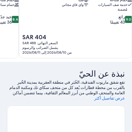
حمام سباحة
سبا
حمام سباح
خدمة صف السيارات
واي فاي مجاني
حمام سباح
مُضمنة
8.4
9.
رائع
جيد جدًا
8.4
9.0
ن
من
43 تقييمًا
36 تقييمًا
10،
10،
ائع،
جيد
السعر
SAR 404
4
جدًا،
الحالي
قييمًا
36
السعر النهائي: SAR 488
هو
يشمل الضرائب والرسوم
تقييمًا
SAR
من 2026/08/10 إلى 2026/08/11
404
نبذة عن الحيّ
تقع شقق ماريوت الفندقية، الخُبَر في منطقة العقربية بمدينة الخُبر
بالقرب من محطة قطارات.يُعد كل من متحف سكاي تك ومكتبة الدمام
العامة والمتحف الوطني من أبرز المعالم الثقافية، بينما تتضمن أماكن
عرض تفاصيل أكثر
الجذب السياحية بالمنطقة Desert Designs ومركز الملك عبد العزيز
الثقافي العالمي - إثراء.هل تطلع إلى الاستمتاع بحضور حدث أو مباراة
في أثناء تواجدك في المدينة؟ احظ بمشاهدة ما يُحدث في الصالات
الرياضية الخضراء بالدمام أو مهارة كارتنج.
تفضل بزيارة أدلتنا للسفر إلى
الخُبر