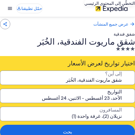
التخطّي إلى المحتوى الرئيسي
حمّل تطبيقنا
عرض جميع المنشآت
شقق فندقية
شقق ماريوت الفندقية، الخُبَر
نشأة
ندقية
صنفة
اختيار تواريخ لعرض الأسعار
ـ
إلى أين؟
4.
جوم
التواريخ
المسافرون
بحث