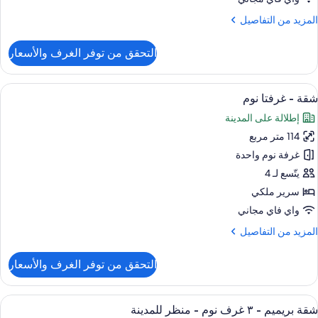
لمزيد
المزيد من التفاصيل
نظر
ن
لمدينة
لتفاصيل
التحقق من توفر الغرف والأسعار
(City
ن
قة
View
ستعراض
تجهيزات دش، دُش غزير، مجففات شعر، بران
6
رفة
شقة - غرفتا نوم
ميع
وم
إطلالة على المدينة
احدة
ور
114 متر مربع
قة
نظر
غرفة نوم واحدة
لمدينة
رفتا
(City
يتّسع لـ 4
View
وم
سرير ملكي
واي فاي مجاني
لمزيد
المزيد من التفاصيل
ن
لتفاصيل
التحقق من توفر الغرف والأسعار
ن
قة
ستعراض
ميني بار وخزنة داخل الغرفة ومكتب ومساح
8
رفتا
شقة بريميم - ٣ غرف نوم - منظر للمدينة