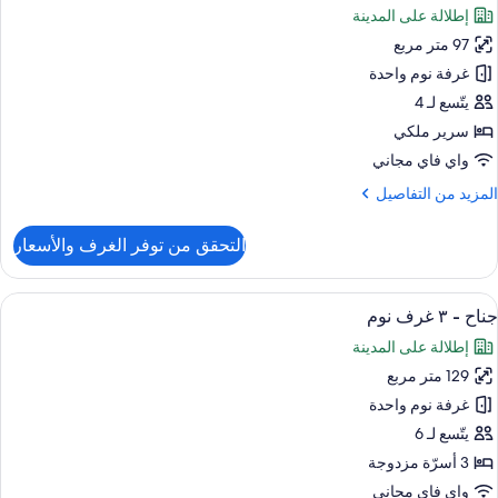
وم
إطلالة على المدينة
احدة
ور
97 متر مربع
ناح
غرفة نوم واحدة
رفتا
يتّسع لـ 4
وم
سرير ملكي
واي فاي مجاني
لمزيد
المزيد من التفاصيل
ن
لتفاصيل
التحقق من توفر الغرف والأسعار
ن
ناح
ستعراض
ميني بار وخزنة داخل الغرفة ومكتب ومساح
6
رفتا
جناح - ٣ غرف نوم
ميع
وم
إطلالة على المدينة
ور
129 متر مربع
ناح
غرفة نوم واحدة
يتّسع لـ 6
رف
3 أسرّة مزدوجة
وم
واي فاي مجاني