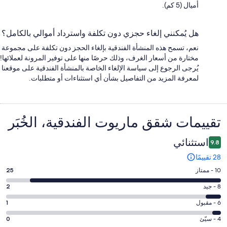
أميال (5 كم).
هل يُمكنني إلغاء حجزي دون تكلفة واسترداد أموالي بالكامل؟
نعم، تسمح هذه المنشأة الفندقية بإلغاء الحجز دون تكلفة على مجموعة
مختارة من أسعار الغرف، وذلك حرصًا منها على توفير المرونة لعملائها!
يُرجى الرجوع إلى سياسة الإلغاء الخاصة بالمنشأة الفندقية على موقعنا
لمعرفة المزيد من التفاصيل بشأن أي استثناءات أو متطلبات.
التقييمات
تقييمات ⁦شقق ماريوت الفندقية، الخُبَر⁩
استثنائي
9.8
28 تقييمًا
درجة
10 - ممتاز
25
التصنيف
درجة
8 - جيد
2
10
التصنيف
-
درجة
6 - مقبول
1
8
ممتاز.
التصنيف
-
درجة
4 - سيّئ
0
25
6