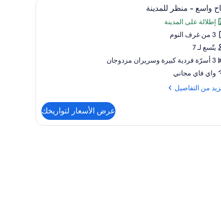
تعراض
كي وواي فاي مجانًا
خزنة داخل الغرفة وستائر تعتيم ومكواة/لوح كي وواي
3
وجة
ح واسع - منظر للمدينة
يع
إطلالة على المدينة
ر
ر
دينة
3 من غرف النوم
اح
سع
يتّسع لـ 7
3 أسرّة فردية كبيرة‫‬ وسريران مزدوجان
ظر
واي فاي مجاني
دينة
زيد
زيد من التفاصيل
فاصيل
عرض الأسعار لتواريخك
ح
ع
ر
دينة