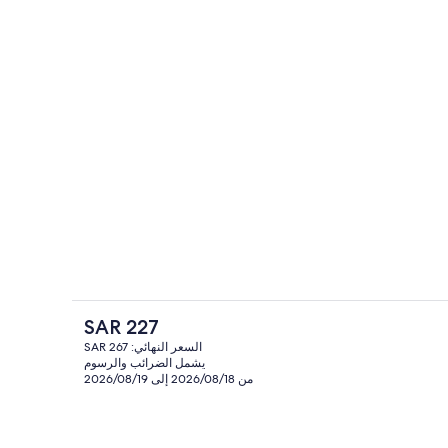
ة
المنشأة من الخارج
السعر
SAR 227
الحالي
السعر النهائي: SAR 267
هو
يشمل الضرائب والرسوم
خزنة داخل الغرفة وستائر تعتيم ومكواة/لوح
SAR
من 2026/08/18 إلى 2026/08/19
227