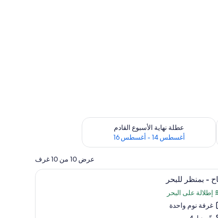
ترة أغسطس 7 - أغسطس 9
تحقق من مدى التوفر لعطلة نهاية الأسبوع القادم للفترة أغسطس 14 - أغسطس 16
عطلة نهاية الأسبوع القادم
أغسطس 14 - أغسطس 16
عرض 10 من 10 غرف
تعراض
كي وواي فاي مجانًا
خزنة داخل الغرفة وستائر تعتيم ومكواة/لوح كي وواي
10
ح - بمنظر للبحر
يع
إطلالة على البحر
ر
غرفة نوم واحدة
اح
يتّسع لـ 4