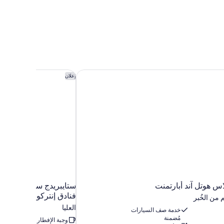
اس هوتل آند أبارتمنت
ستايبريدج سويتس مدينة ا
إعلان
اس هوتل آند أبارتمنت
ستايبريدج سويتس مدينة 
فنادق إنتركونتيننتال
العليا
خدمة صف السيارات
مُضمنة
وجبة الإفطار مُضمنة