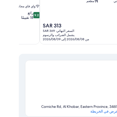
ني
مطعم
واي فاي مجاني
9.2
رائع
9.2
من
18 تقييمًا
10،
السعر
SAR 313
رائع،
الحالي
السعر النهائي: SAR 369
18
هو
يشمل الضرائب والرسوم
تقييمًا
SAR
من 2026/08/08 إلى 2026/08/09
313
Corniche Rd, Al Khobar, Eastern Province, 3461
رض في الخريطة