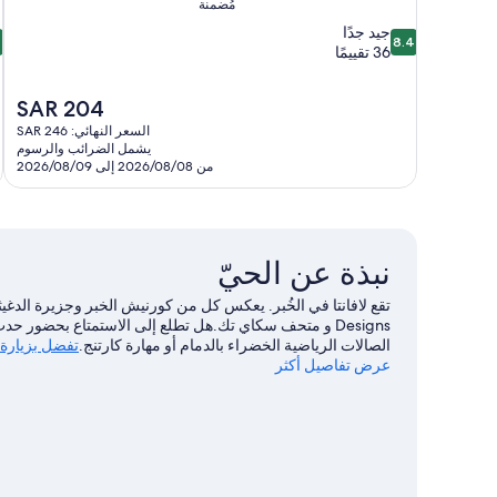
مُضمنة
6
8.4
جيد جدًا
6
8.4
من
م
36 تقييمًا
10،
جيد
م
السعر
SAR 204
جدًا،
3
الحالي
36
ت
السعر النهائي: SAR 246
هو
يشمل الضرائب والرسوم
تقييمًا
SAR
من 2026/08/08 إلى 2026/08/09
204
نبذة عن الحيّ
Designs و متحف سكاي تك.هل تطلع إلى الاستمتاع بحضور ح
الصالات الرياضية الخضراء بالدمام أو مهارة كارتنج.
تفضل بزيارة أ
عرض تفاصيل أكثر