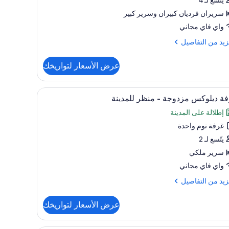
نظر
سريران فرديان كبيران‫‬ وسرير كبير
حر
واي فاي مجاني
زيد
زيد من التفاصيل
فاصيل
عرض الأسعار لتواريخك
ح
تعراض
كي وواي فاي مجانًا
خزنة داخل الغرفة وستائر تعتيم ومكواة/لوح كي وواي
4
ظر
ة ديلوكس مزدوجة - منظر للمدينة
يع
حر
إطلالة على المدينة
ر
غرفة نوم واحدة
فة
لوكس
يتّسع لـ 2
دوجة
سرير ملكي
واي فاي مجاني
ظر
زيد
زيد من التفاصيل
دينة
فاصيل
عرض الأسعار لتواريخك
ة
وكس