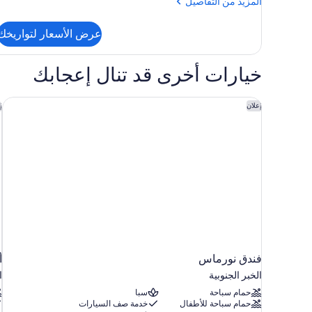
المزيد
المزيد من التفاصيل
من
التفاصيل
عرض الأسعار لتواريخك
عن
جناح
تنفيذي
خيارات أخرى قد تنال إعجابك
-
منظر
للمدينة
فندق نورماس
أ
إعلان
إ
فندق نورماس
أ
الخبر الجنوبية
ا
حمام سباحة
سبا
حمام سباحة للأطفال
خدمة صف السيارات