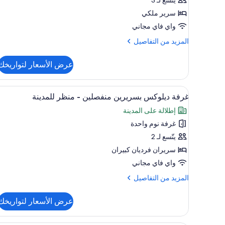
تنفيذي
-
سرير ملكي
بمنظر
واي فاي مجاني
للبحر
المزيد
المزيد من التفاصيل
من
التفاصيل
عرض الأسعار لتواريخك
عن
جناح
تنفيذي
استعراض
خزنة داخل الغرفة وستائر تعتيم ومك
3
-
غرفة ديلوكس بسريرين منفصلين - منظر للمدينة
جميع
بمنظر
إطلالة على المدينة
للبحر
صور
غرفة نوم واحدة
غرفة
ديلوكس
يتّسع لـ 2
بسريرين
سريران فرديان كبيران
منفصلين
واي فاي مجاني
-
المزيد
المزيد من التفاصيل
منظر
من
للمدينة
التفاصيل
عرض الأسعار لتواريخك
عن
غرفة
ديلوكس