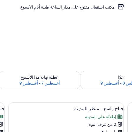
مكتب استقبال مفتوح على مدار الساعة طيلة أيام الأسبوع
داخل
 لغد للفترة أغسطس 8 - أغسطس 9
تحقق من مدى التوفر لعطلة نهاية هذا الأسبوع للف
غدًا
عطلة نهاية هذا الأسبوع
أغسطس 9
أغسطس 7 - أغسطس 9
استعراض
واة/لوح كي وواي فاي مجانًا
اس
خزنة داخل الغرفة وستائر تعتيم ومكواة/لوح 
10
جناح واسع - منظر للمدينة
جنا
جميع
جم
إطلالة على المدينة
صور
صو
2 من غرف النوم
جناح
جن
يتّسع لـ 6