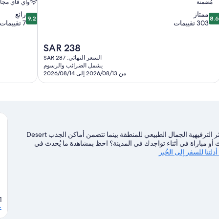
مُضمنة
واي فاي مجا
9.2
8.
ممتاز
رائع
9.2
8.
ن
من
303 تقييمات
7 تقييمات
10،
10،
متاز،
رائع،
السعر
SAR 238
7
30
الحالي
قييمات
تقييمات
السعر النهائي: SAR 287
هو
يشمل الضرائب والرسوم
SAR
من 2026/08/13 إلى 2026/08/14
238
تقع لافانتا في الخُبر. يعكس كل من كورنيش الخبر وجزيرة الدغيثر الترفيهية الجمال الطبيعي للمنطقة بينما تتضمن أماكن الجذب Desert
دث أو مباراة في أثناء تواجدك في المدينة؟ احظ بمشاهدة ما يُحدث في
دلتنا للسفر إلى الخُبر
1
ع