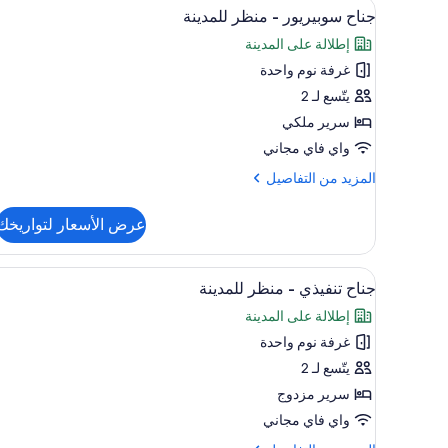
استعراض
خزنة داخل الغرفة وستائر تعتيم ومك
5
بسريرين
جناح سوبيريور - منظر للمدينة
جميع
منفصلين
إطلالة على المدينة
-
صور
منظر
غرفة نوم واحدة
جناح
للمدينة
سوبيريور
يتّسع لـ 2
-
سرير ملكي
منظر
واي فاي مجاني
للمدينة
المزيد
المزيد من التفاصيل
من
التفاصيل
عرض الأسعار لتواريخك
عن
جناح
سوبيريور
استعراض
خزنة داخل الغرفة وستائر تعتيم ومك
7
-
جناح تنفيذي - منظر للمدينة
جميع
منظر
إطلالة على المدينة
صور
للمدينة
غرفة نوم واحدة
جناح
تنفيذي
يتّسع لـ 2
-
سرير مزدوج
منظر
واي فاي مجاني
للمدينة