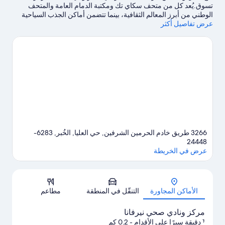
تسوق.يُعد كل من متحف سكاي تك ومكتبة الدمام العامة والمتحف
الوطني من أبرز المعالم الثقافية، بينما تتضمن أماكن الجذب السياحية
عرض تفاصيل أكثر
بالمنطقة Desert Designs ومركز الملك عبد العزيز الثقافي العالمي -
إثراء.هل تصطحب أطفالك في السفر؟ لا تفوت زيارة Cobra
Entertainment City، أو استمتع بحدث أو مباراة في الصالات الرياضية
الخضراء بالدمام.
تفضل بزيارة أدلتنا للسفر إلى الخُبر
3266 طريق خادم الحرمين الشرفين, حي العليا, الخُبر, 6283-
24448
عرض في الخريطة
الخريطة
الأماكن المجاورة
التنقّل في المنطقة
مطاعم
مركز ونادي صحي نيرفانا
1 دقيقة سيرًا على الأقدام
- 0.2 كم