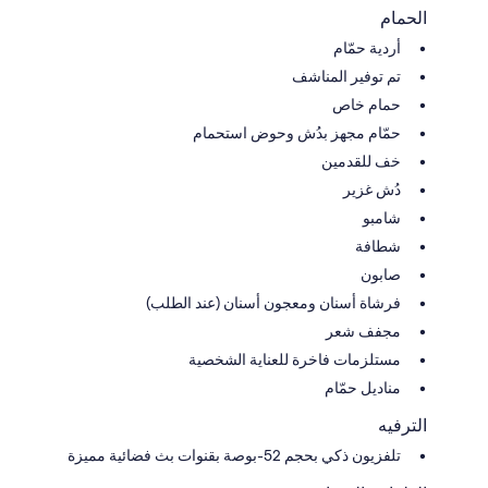
الحمام
أردية حمّام
تم توفير المناشف
حمام خاص
حمّام مجهز بدُش وحوض استحمام
خف للقدمين
دُش غزير
شامبو
شطافة
صابون
فرشاة أسنان ومعجون أسنان (عند الطلب)
مجفف شعر
مستلزمات فاخرة للعناية الشخصية
مناديل حمّام
الترفيه
تلفزيون ذكي بحجم 52-بوصة بقنوات بث فضائية مميزة