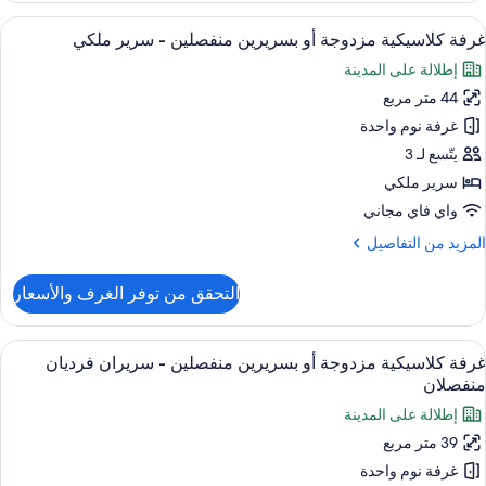
ستعراض
ميني بار وخزنة داخل الغرفة ومكتب ومساح
10
ناح
غرفة كلاسيكية مزدوجة أو بسريرين منفصلين - سرير ملكي
ميع
نفيذي
إطلالة على المدينة
ور
44 متر مربع
رفة
لاسيكية
غرفة نوم واحدة
زدوجة
يتّسع لـ 3
و
سرير ملكي
سريرين
واي فاي مجاني
نفصلين
لمزيد
المزيد من التفاصيل
ن
رير
لتفاصيل
التحقق من توفر الغرف والأسعار
لكي
ن
رفة
لاسيكية
ستعراض
ميني بار وخزنة داخل الغرفة ومكتب ومساح
5
زدوجة
غرفة كلاسيكية مزدوجة أو بسريرين منفصلين - سريران فرديان
ميع
و
منفصلان
ور
سريرين
إطلالة على المدينة
نفصلين
رفة
39 متر مربع
لاسيكية
رير
غرفة نوم واحدة
زدوجة
لكي