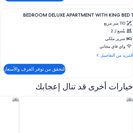
لغرفة
ستعراض
ميني بار وخزنة داخل الغرفة ومكتب ومساح
9
1 BEDROOM DELUXE APARTMENT WITH KING BED
ميع
110 متر مربع
ور
يتّسع لـ 2
BEDROO
سرير ملكي
DELUX
واي فاي مجاني
APARTMEN
لمزيد
المزيد من التفاصيل
WIT
ن
KIN
لتفاصيل
التحقق من توفر الغرف والأسعار
ن
BE
BEDROO
خيارات أخرى قد تنال إعجابك
DELUX
APARTMEN
WIT
ندق سوفيتيل كورنيش الخبر
فندق نور
إعلان
إعلان
KIN
BE