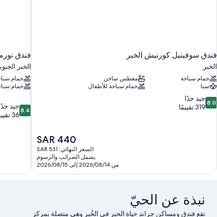
فندق سوفيتيل كورنيش الخبر
فندق نور
الخبر
الخبر الجنوب
حمام سباحة
مغطس ساخن
حمام سباح
سبا
حمام سباحة للأطفال
حمام سباح
8.
جيد جدًا
8.0
8.4
جيد جدًا
ن
319 تقييمًا
8.4
من
36 تقييمًا
10،
10،
يد
جيد
دًا،
السعر
SAR 440
جدًا،
31
الحالي
36
السعر النهائي: SAR 531
قييمًا
هو
يشمل الضرائب والرسوم
تقييمًا
SAR
من 2026/08/14 إلى 2026/08/15
440
نبذة عن الحيّ
تقع فندق ومساكن جراند حياة الخبر في الخُبر وهي متصلة بمركز