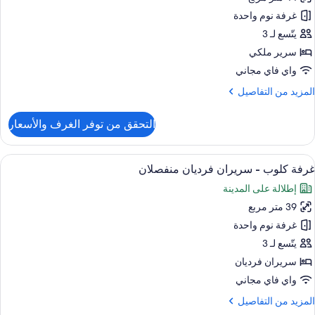
رفة
لوب
غرفة نوم واحدة
يتّسع لـ 3
رير
سرير ملكي
لكي
واي فاي مجاني
لمزيد
المزيد من التفاصيل
ن
لتفاصيل
التحقق من توفر الغرف والأسعار
ن
رفة
لوب
ستعراض
ميني بار وخزنة داخل الغرفة ومكتب ومساح
6
غرفة كلوب - سريران فرديان منفصلان
ميع
رير
إطلالة على المدينة
لكي
ور
39 متر مربع
رفة
لوب
غرفة نوم واحدة
يتّسع لـ 3
ريران
سريران فرديان
رديان
واي فاي مجاني
نفصلان
لمزيد
المزيد من التفاصيل
ن