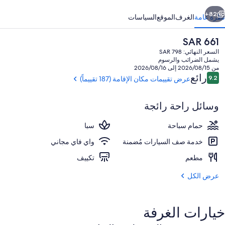
ابق
التالي
82+
نظرة عامة
الغرف
الموقع
السياسات
السعر
SAR 661
الحالي
السعر النهائي: SAR 798
هو
يشمل الضرائب والرسوم
SAR
من 2026/08/15 إلى 2026/08/16
661
التقييمات
رائع
9.2
عرض تقييمات مكان الإقامة (187 تقييماً)
9.2 من 10
وسائل راحة رائجة
الردهة
حمام سباحة
سبا
خدمة صف السيارات مُضمنة
واي فاي مجاني
مطعم
تكييف
عرض الكل
خيارات الغرفة