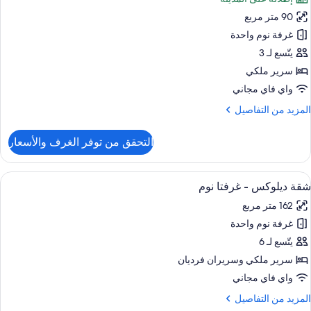
ور
نفصلان
90 متر مربع
قة
نظر
غرفة نوم واحدة
لمدينة
رفة
يتّسع لـ 3
وم
سرير ملكي
احدة
واي فاي مجاني
لمزيد
المزيد من التفاصيل
ن
لتفاصيل
التحقق من توفر الغرف والأسعار
ن
قة
ستعراض
إطلالة الغرفة
6
رفة
شقة ديلوكس - غرفتا نوم
ميع
وم
162 متر مربع
احدة
ور
غرفة نوم واحدة
قة
يلوكس
يتّسع لـ 6
سرير ملكي‫‬ وسريران فرديان
رفتا
واي فاي مجاني
وم
لمزيد
المزيد من التفاصيل
ن