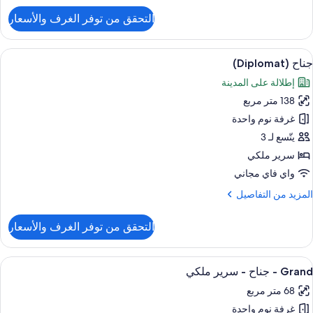
لتفاصيل
التحقق من توفر الغرف والأسعار
ن
رفة
لوب
ستعراض
ميني بار وخزنة داخل الغرفة ومكتب ومساح
6
جناح (Diplomat)
ميع
ريران
إطلالة على المدينة
ور
رديان
نفصلان
138 متر مربع
ناح
(Diploma
غرفة نوم واحدة
يتّسع لـ 3
سرير ملكي
واي فاي مجاني
لمزيد
المزيد من التفاصيل
ن
لتفاصيل
التحقق من توفر الغرف والأسعار
ن
ناح
(Diplom
ستعراض
ميني بار وخزنة داخل الغرفة ومكتب ومساح
9
Grand - جناح - سرير ملكي
ميع
68 متر مربع
ور
غرفة نوم واحدة
Gran