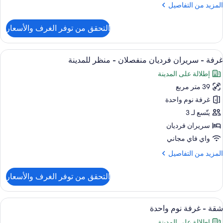
لمزيد
المزيد من التفاصيل
لمدينة
ن
لتفاصيل
التحقق من توفر الغرف والأسعار
ن
رفة
ستعراض
ميني بار وخزنة داخل الغرفة ومكتب ومساح
5
رير
غرفة - سريران فرديان منفصلان - منظر للمدينة
ميع
لكي
إطلالة على المدينة
ور
نظر
39 متر مربع
رفة
لمدينة
غرفة نوم واحدة
ريران
يتّسع لـ 3
رديان
سريران فرديان
نفصلان
واي فاي مجاني
لمزيد
المزيد من التفاصيل
نظر
ن
لمدينة
لتفاصيل
التحقق من توفر الغرف والأسعار
ن
رفة
ستعراض
ميني بار وخزنة داخل الغرفة ومكتب ومساح
9
ريران
شقة - غرفة نوم واحدة
ميع
رديان
إطلالة على المدينة