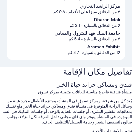
مركز الراشد التجاري
6 من الدقائق سيرًا على الأقدام
- 0.6 كم
Dharan Mall
2 من الدقائق بالسيارة
- 2.1 كم
جامعة الملك فهد للبترول والمعادن
6 من الدقائق بالسيارة
- 5.4 كم
Aramco Exhibit
12 من الدقائق بالسيارة
- 8.7 كم
تفاصيل مكان الإقامة
فندق ومساكن جراند حياة الخبر
منشأة فندقية فاخرة مناسبة للعائلات متصلة بمركز تسوق
يُعد كل من شرفة، ومركز تسوق في المنشأة، ومتنزه للأطفال مجرد عينة من
وسائل الراحة المتوفرة في منشأة فندق ومساكن جراند حياة الخبر.متّع نفسك
بمعالجات لتقشير البشرة، أو جلسات للعناية بالوجه، أو جلسات التدليك في السبا
الموجودة في المنشأة.يتوفر واي فاي مجاني داخل الغرفة لكل النزلاء، بجانب
صالون لتصفيف الشعر وخدمة الغسيل/التنظيف الجاف.
تشمل الامتيازات الأخرى: