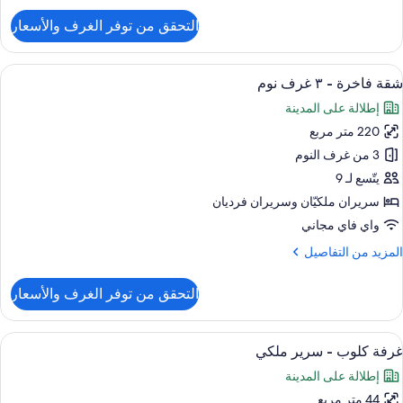
لتفاصيل
التحقق من توفر الغرف والأسعار
ن
قة
يلوكس
ستعراض
ميني بار وخزنة داخل الغرفة ومكتب ومساح
9
شقة فاخرة - ٣ غرف نوم
ميع
رفتا
إطلالة على المدينة
وم
ور
220 متر مربع
قة
اخرة
3 من غرف النوم
يتّسع لـ 9
سريران ملكيّان‫‬ وسريران فرديان
رف
واي فاي مجاني
وم
لمزيد
المزيد من التفاصيل
ن
لتفاصيل
التحقق من توفر الغرف والأسعار
ن
قة
اخرة
ستعراض
ميني بار وخزنة داخل الغرفة ومكتب ومساح
10
غرفة كلوب - سرير ملكي
ميع
إطلالة على المدينة
رف
ور
وم
44 متر مربع