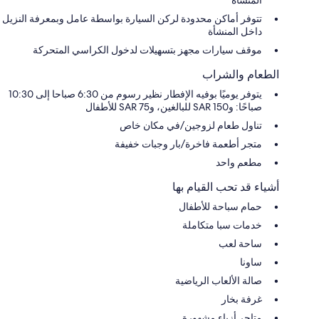
تتوفر أماكن محدودة لركن السيارة بواسطة عامل وبمعرفة النزيل
داخل المنشأة
موقف سيارات مجهز بتسهيلات لدخول الكراسي المتحركة
الطعام والشراب
يتوفر يوميًا بوفيه الإفطار نظير رسوم من 6:30 صباحا إلى 10:30
صباحًا: و150 SAR للبالغين، و75 SAR للأطفال
تناول طعام لزوجين/في مكان خاص
متجر أطعمة فاخرة/بار وجبات خفيفة
مطعم واحد
أشياء قد تحب القيام بها
حمام سباحة للأطفال
خدمات سبا متكاملة
ساحة لعب
ساونا
صالة الألعاب الرياضية
غرفة بخار
متاجر أزياء مشهورة