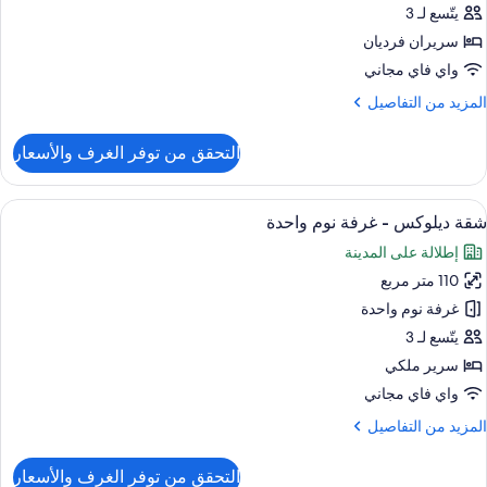
و
يتّسع لـ 3
سريرين
سريران فرديان
نفصلين
واي فاي مجاني
لمزيد
المزيد من التفاصيل
ريران
ن
رديان
لتفاصيل
التحقق من توفر الغرف والأسعار
ن
نفصلان
رفة
لاسيكية
ستعراض
ميني بار وخزنة داخل الغرفة ومكتب ومساح
9
زدوجة
شقة ديلوكس - غرفة نوم واحدة
ميع
و
إطلالة على المدينة
ور
سريرين
نفصلين
110 متر مربع
قة
يلوكس
غرفة نوم واحدة
ريران
رديان
يتّسع لـ 3
نفصلان
رفة
سرير ملكي
وم
واي فاي مجاني
احدة
لمزيد
المزيد من التفاصيل
ن
لتفاصيل
التحقق من توفر الغرف والأسعار
ن