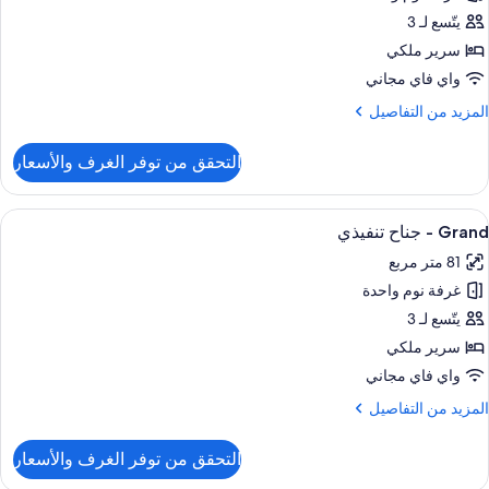
يتّسع لـ 3
ناح
سرير ملكي
واي فاي مجاني
رير
لمزيد
المزيد من التفاصيل
لكي
ن
لتفاصيل
التحقق من توفر الغرف والأسعار
ن
Gran
ستعراض
ميني بار وخزنة داخل الغرفة ومكتب ومساح
5
ناح
Grand - جناح تنفيذي
ميع
81 متر مربع
رير
ور
لكي
غرفة نوم واحدة
Gran
يتّسع لـ 3
ناح
سرير ملكي
نفيذي
واي فاي مجاني
لمزيد
المزيد من التفاصيل
ن
لتفاصيل
التحقق من توفر الغرف والأسعار
ن
Gran