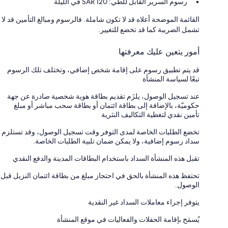
رسوم السرير القابل للطي: 120 SAR في الليلة
القائمة الموضحة أعلاه قد لا تكون شاملة. فالرسوم ومبالغ التأمين قد لا
تشمل الضريبة كما قد تخضع للتغيير.
أمور يتعين عليك معرفتها
قد يتم تطبيق رسوم على إقامة شخص إضافي، وتختلف تلك الرسوم
تبعًا لسياسة المنشأة
عند تسجيل الوصول، يلزَم تقديم بطاقة هوية شخصية صادرة عن جهة
حكوميّة، بالإضافة إلى بطاقة ائتمان أو بطاقة سحب مباشر أو مبلغ
تأمين نقدي لتغطية التكاليف النثرية
تخضع الطلبات الخاصة لمدى التوفر وقت تسجيل الوصول، وقد تستلزم
سداد رسوم إضافية، ولا يمكن ضمان تلبية الطلبات الخاصة.
تقبل هذه المنشأة السداد باستخدام البطاقات المدينة والدفع النقدي
تحتفظ هذه المنشأة بالحق في احتجاز مبلغ من بطاقة ائتمان النزيل قبل
الوصول.
يتوفر إجراء معاملات السداد غير النقدية
يُسمَح بإقامة الحفلات والفعاليات في موقع المنشأة