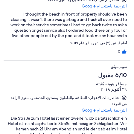
عناصر لم تنل الإعجاب: العاملون ومستوى الخدمة
الترجمة باستخدام Google
I thought the beach in front of property should’ve been
cleaning it wasn’t there was garbage and trash all over need to
work on their service sometimes I had to go back twice to ask a
question or get service also I ordered food there only four or
five other people out by the pool and it took me an hour and a
half to get my food then this morning I asked where my
أقام ليلتين (2) في شهر يناير عام 2019
breakfast was and they said they lost the key to the kitchen
service was poor
0
تقييم موثَّق
6/10 مقبول
مسافر هويته مُثبتة
٢٩ أكتوبر ٢٠١٨
عناصر نالت الإعجاب: ⁦النظافة⁩، و⁦العاملون ومستوى الخدمة⁩، و⁦مستوى الراحة
في الغرفة⁩
الترجمة باستخدام Google
Die Straße zum Hotel lässt einen zweifeln, ob da tatsächlich ein
Hotel ist: nicht asphaltierte Straße mit riesigen Schlaglöcher. Wir
kamen nach 21 Uhr am Abend an und leider gab es im Hotel