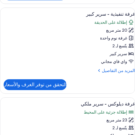
رفة
ادية
ستعراض
1 غرفة نوم وخزنة داخل الغرفة وواي فاي مجانًا وملاءات أسرّة
2
غرفة تنفيذية - سرير كبير
ميع
رير
إطلالة على الحديقة
ور
زدوج
20 متر مربع
رفة
نفيذية
غرفة نوم واحدة
يتّسع لـ 2
رير
سرير كبير
بير
واي فاي مجاني
لمزيد
المزيد من التفاصيل
ن
لتفاصيل
التحقق من توفر الغرف والأسعار
ن
رفة
نفيذية
ستعراض
1 غرفة نوم وخزنة داخل الغرفة وواي فاي مجانًا وملاءات أسرّة
2
غرفة ديلوكس - سرير ملكي
ميع
رير
إطلالة جزئية على المحيط
بير
ور
23 متر مربع
رفة
يلوكس
يتّسع لـ 2