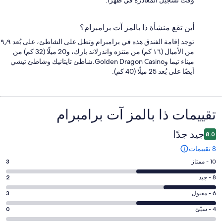
أين تقع منشأة ذا بالمز آت برامبرام؟
توجد إقامة الفندق هذه في برامبرام وتطل على الشاطئ، على بُعد ٩٫٩
من الأميال (١٦ كم) من متنزه واندرلاند بارك، و20 ميلًا (32 كم) من
ميناء تيما وGolden Dragon Casino.شاطئ تايتانيك وشاطئ تيشي
أيضًا على بُعد 25 ميلًا (40 كم).
التقييمات
تقييمات ⁦ذا بالمز آت برامبرام⁩
جيد جدًا
8.0
8 تقييمات
درجة
10 - ممتاز
3
التصنيف
درجة
8 - جيد
2
10
التصنيف
-
درجة
6 - مقبول
3
8
ممتاز.
التصنيف
-
درجة
4 - سيّئ
0
3
6
جيد.
التصنيف