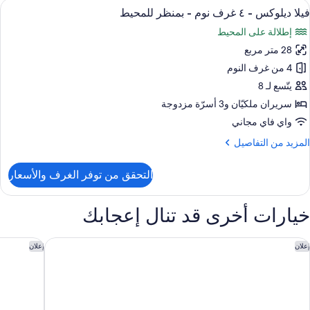
ستعراض
1 غرفة نوم وخزنة داخل الغرفة وواي فاي مجانًا وملاءات أسرّة
6
فيلا ديلوكس - ٤ غرف نوم - بمنظر للمحيط
ميع
إطلالة على المحيط
رف
ور
وم
28 متر مربع
يلا
يلوكس
4 من غرف النوم
منظر
لمحيط
يتّسع لـ 8
سريران ملكيّان‫‬ و3 أسرّة مزدوجة
رف
واي فاي مجاني
وم
لمزيد
المزيد من التفاصيل
ن
منظر
لتفاصيل
التحقق من توفر الغرف والأسعار
لمحيط
ن
يلا
يلوكس
خيارات أخرى قد تنال إعجابك
رف
وفنبيك أمباسادور هوتل آكرا
أكرا ماريو
إعلان
إعلان
وم
منظر
لمحيط