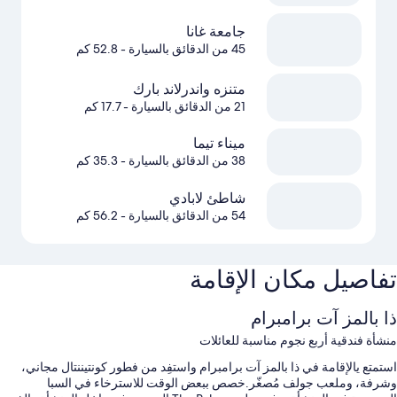
جامعة غانا
45 من الدقائق بالسيارة
- 52.8 كم
متنزه واندرلاند بارك
21 من الدقائق بالسيارة
- 17.7 كم
ميناء تيما
38 من الدقائق بالسيارة
- 35.3 كم
شاطئ لابادي
54 من الدقائق بالسيارة
- 56.2 كم
تفاصيل مكان الإقامة
ذا بالمز آت برامبرام
منشأة فندقية أربع نجوم مناسبة للعائلات
استمتع يالإقامة في ذا بالمز آت برامبرام واستفِد من فطور كونتيننتال مجاني،
وشرفة، وملعب جولف مُصغّر.خصص ببعض الوقت للاسترخاء في السبا