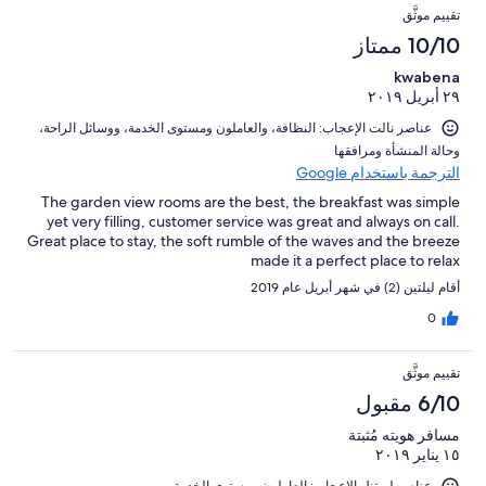
تقييم موثَّق
10/10 ممتاز
kwabena
٢٩ أبريل ٢٠١٩
عناصر نالت الإعجاب: ⁦النظافة⁩، و⁦العاملون ومستوى الخدمة⁩، و⁦وسائل الراحة⁩،
و⁦حالة المنشأة ومرافقها⁩
الترجمة باستخدام Google
The garden view rooms are the best, the breakfast was simple
yet very filling, customer service was great and always on call.
Great place to stay, the soft rumble of the waves and the breeze
made it a perfect place to relax
أقام ليلتين (2) في شهر أبريل عام 2019
0
تقييم موثَّق
6/10 مقبول
مسافر هويته مُثبتة
١٥ يناير ٢٠١٩