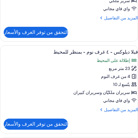
سرير ملكي
رير
واي فاي مجاني
لكي
لمزيد
المزيد من التفاصيل
ن
لتفاصيل
التحقق من توفر الغرف والأسعار
ن
رفة
يلوكس
ستعراض
1 غرفة نوم وخزنة داخل الغرفة وواي فاي مجانًا وملاءات أسرّة
5
فيلا ديلوكس - ٤ غرف نوم - بمنظر للمحيط
ميع
رير
إطلالة على المحيط
لكي
ور
23 متر مربع
يلا
يلوكس
4 من غرف النوم
يتّسع لـ 10
سريران ملكيّان‫‬ وسريران كبيران
رف
واي فاي مجاني
وم
لمزيد
المزيد من التفاصيل
ن
منظر
لتفاصيل
التحقق من توفر الغرف والأسعار
لمحيط
ن
يلا
يلوكس