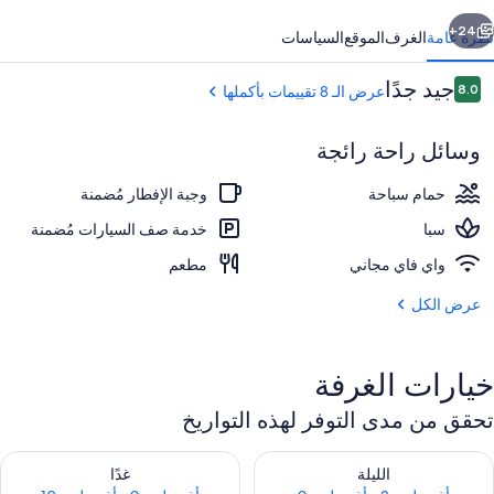
ابق
التالي
24+
نظرة عامة
الغرف
الموقع
السياسات
التقييمات
جيد جدًا
8.0
عرض الـ 8 تقييمات بأكملها
8.0 من 10
وسائل راحة رائجة
حمام سباحة
وجبة الإفطار مُضمنة
سبا
خدمة صف السيارات مُضمنة
واي فاي مجاني
مطعم
حمّام سباحة خارجي
عرض الكل
خيارات الغرفة
تحقق من مدى التوفر لهذه التواريخ
حقق من مدى التوفر لليلة للفترة أغسطس 8 - أغسطس 9
تحقق من مدى التوفر لغد للفترة أغسطس 9 -
الليلة
غدًا