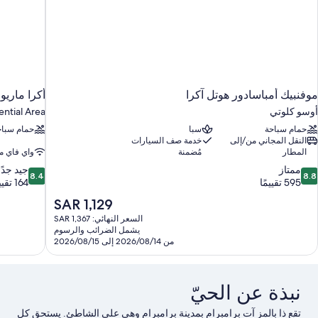
موفنبيك أمباسادور هوتل آكرا
أكرا ماري
أوسو كلوتي
ential Area
حمام سباحة
سبا
حمام سباح
النقل المجاني من/إلى
خدمة صف السيارات
المطار
مُضمنة
واي فاي م
8.4
8.
ممتاز
جيد جدًا
8.4
8.8
ن
من
595 تقييمًا
164 تقييمًا
10،
10،
السعر
SAR 1,129
متاز،
جيد
الحالي
السعر النهائي: SAR 1,367
59
جدًا،
هو
يشمل الضرائب والرسوم
قييمًا
164
SAR
من 2026/08/14 إلى 2026/08/15
تقييمًا
1,129
نبذة عن الحيّ
تقع ذا بالمز آت برامبرام بمدينة برامبرام وهي على الشاطئ. يستحق كل