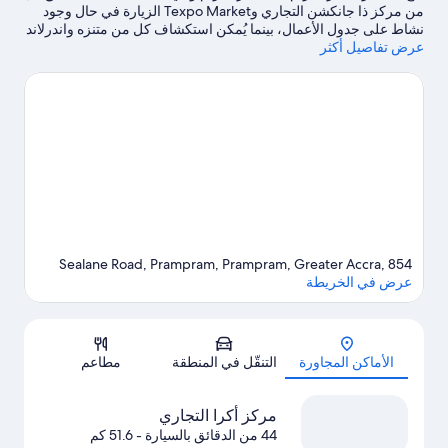
من مركز ذا جانكشن التجاري وTexpo Market الزيارة في حال وجود
نشاط على جدول الأعمال، بينما يُمكن استكشاف كل من متنزه واندرلاند
عرض تفاصيل أكثر
بارك وشاطئ لابادي لمن يرغبون في الاستمتاع بالجمال الطبيعي
للمنطقة.
تفضل بزيارة أدلتنا للسفر إلى برامبرام
Sealane Road, Prampram, Prampram, Greater Accra, 854
عرض في الخريطة
الخريطة
الأماكن المجاورة
التنقّل في المنطقة
مطاعم
مركز أكرا التجاري
44 من الدقائق بالسيارة
- 51.6 كم