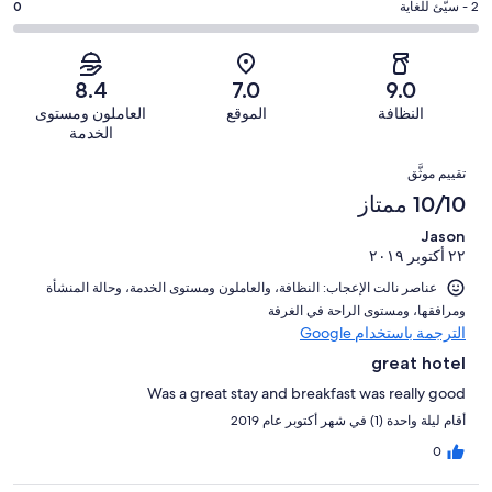
من
-
درجة
2 - سيّئ للغاية
0
2
4
أصل
مقبول.
التصنيف
من
-
8
3
2
أصل
سيّئ.
من
من
-
8
8.4
7.0
9.0
0
تقييمات
أصل
سيّئ
من
من
النظافة
الموقع
العاملون ومستوى
النزلاء
8
للغاية.
تقييمات
أصل
الخدمة
من
0
النزلاء
8
التقييمات
تقييمات
من
تقييم موثَّق
من
النزلاء
أصل
10/10 ممتاز
تقييمات
8
النزلاء
Jason
من
٢٢ أكتوبر ٢٠١٩
تقييمات
النزلاء
عناصر نالت الإعجاب: ⁦النظافة⁩، و⁦العاملون ومستوى الخدمة⁩، و⁦حالة المنشأة
ومرافقها⁩، و⁦مستوى الراحة في الغرفة⁩
الترجمة باستخدام Google
great hotel
Was a great stay and breakfast was really good
أقام ليلة واحدة (1) في شهر أكتوبر عام 2019
0