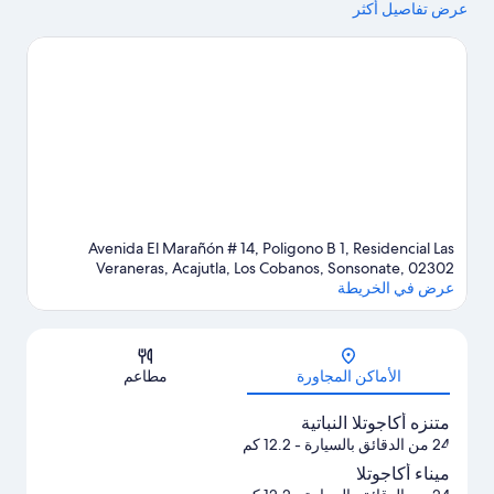
عرض تفاصيل أكثر
مكانين آخرين موصى بهما للزيارة.
تفضل بزيارة أدلتنا للسفر إلى أكاجوتلا
Avenida El Marañón # 14, Poligono B 1, Residencial Las
Veraneras, Acajutla, Los Cobanos, Sonsonate, 02302
عرض في الخريطة
الخريطة
الأماكن المجاورة
مطاعم
متنزه أكاجوتلا النباتية
24 من الدقائق بالسيارة
- 12.2 كم
ميناء أكاجوتلا