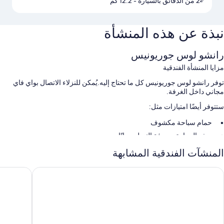
24 من الدقائق بالسيارة
- 12.2 كم
نبذة عن هذه المنشأة
رانشو لوس جوريونيس
مزايا المنشأة الفندقية
توفر رانشو لوس جوريونيس كل ما تحتاج إليه.يُمكن للنزلاء الاتصال بواي فاي
مجاني داخل الغرفة.
ستتوفر أيضًا امتيازات مثل:
حمام سباحة مكشوف
صف السيارة بمعرفة النزيل مجانًا
المنشآت الفندقية المشابهة
سمات الغرفة
تقدم جميع غرف النزلاء في منشأة رانشو لوس جوريونيس وسائل راحة مثل
وتل إي ريستورانتي بونتا كورونا
هوتل إي ري
إنترنت لاسلكي مجاناً.
تشمل وسائل الراحة الأخرى:
دليل للمطاعم وأدلّة/توصيات