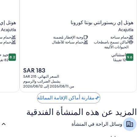
هوتل
هوتل
هوتل إي ريستورانتي بونتا كورونا
هوتل إي 
إي
إي
Acajutla
Acajutla
ريستورانتي
ريستورانت
حمام سباحة
وجبة الإفطار مُضمنة
حمام سب
بونتا
بونتا
أماكن تسمح باصطحاب
حمام سباحة للأطفال
حمام سب
كورونا
ديامانتيس
الحيوانات الأليفة
Acajutla
Acajutla
8.2
9.6
استثنائي
جيد جد
8.2
9.6
من
من
12 تقييمًا
82 تقييمًا
10،
10،
السعر
SAR 183
استثنائي،
جيد
الحالي
12
جدًا،
السعر النهائي: SAR 215
هو
يشمل الضرائب والرسوم
تقييمًا
82
SAR
من 2026/08/11 إلى 2026/08/12
تقييمًا
183
مقارنة أماكن الإقامة المماثلة
المزيد عن هذه المنشأة الفندقية
وسائل الراحة في المنشأة