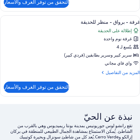
التحقق من توفر الغرف والأسعار
ن
رفة
ستعراض
واي فاي مجانًا
4
رواق
غرفة - برواق - منظر للحديقة
ميع
إطلالة على الحديقة
نظر
ور
لحديقة
غرفة نوم واحدة
رفة
يتّسع لـ 4
رواق
سرير كبير‫‬ وسرير بطابقين (فردي كبير)
واي فاي مجاني
نظر
لمزيد
المزيد من التفاصيل
لحديقة
ن
لتفاصيل
التحقق من توفر الغرف والأسعار
ن
رفة
رواق
نبذة عن الحيّ
نظر
لحديقة
تقع رانشو لوس جوريونيس بمدينة بونتا ريميديوس وهي بالقرب من
الشاطئ. يُمكن الاستمتاع بمشاهدة الجمال الطبيعي للمنطقة في بركان
إزالكو وCerro Verde.يُعد كل من شاطئ سونزال وبحيرة كوتيبيك