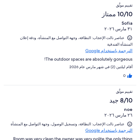
التقييمات
من
0
النزلاء
تقييم موثَّق
3
تقييمات
من
من
10/10 ممتاز
النزلاء
أصل
تقييمات
3
Sofia
النزلاء
٣١ مارس ٢٠٢٦
من
تقييمات
عناصر نالت الإعجاب: ⁦النظافة⁩، و⁦جهة التواصل مع المنشأة⁩، و⁦دقة إعلان
النزلاء
المنشأة الفندقية⁩
الترجمة باستخدام Google
The outdoor spaces are absolutely gorgeous!
أقام ليلتين (2) في شهر مارس عام 2026
0
تقييم موثَّق
8/10 جيد
noe
٢٦ مارس ٢٠٢٦
عناصر نالت الإعجاب: ⁦النظافة⁩، و⁦تسجيل الوصول⁩، و⁦جهة التواصل مع المنشأة⁩
الترجمة باستخدام Google
Room was very clean the owner was very polite,the only thing