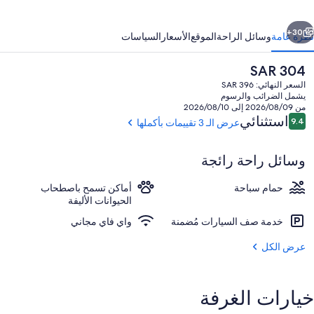
ابق
التالي
30+
نظرة عامة
وسائل الراحة
الموقع
الأسعار
السياسات
السعر
SAR 304
الحالي
السعر النهائي: SAR 396
هو
يشمل الضرائب والرسوم
SAR
من 2026/08/09 إلى 2026/08/10
304
التقييمات
استثنائي
9.4
عرض الـ 3 تقييمات بأكملها
9.4 من 10
وسائل راحة رائجة
المنشأة من الخارج
حمام سباحة
أماكن تسمح باصطحاب
الحيوانات الأليفة
خدمة صف السيارات مُضمنة
واي فاي مجاني
عرض الكل
خيارات الغرفة