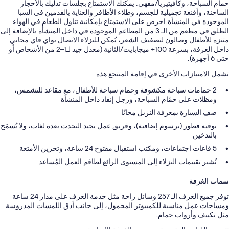
حمام السباحة، وكافيتيريا/مقهى. يمكنك الاستمتاع بجلسات تدليك بالأحجاز
الساخنة، وأقنعة تجميلية للجسم، وطلاء الأظافر والعناية بالقدمين في السبا
الموجودة في المنشأة.احرص على الاستمتاع بإمكانية تناول الطعام في الهواء
الطلق في مطعم من الـ 3 من المطاعم الموجودة في داخل المنشأة.بالإضافة إلى
متنزه للأطفال وصالون لتصفيف الشعر، يُمكن للنزلاء الاتصال بواي فاي مجاني
داخل الغرفة، بسرعة 100+ ميجابايت/الثانية (معدل جيد لـ1–2 من الأشخاص أو
حتى 6 أجهزة).
تشمل الامتيازات الأخرى في إقامة المنتجع هذه:
2 حمامات سباحة مكشوفة وحمام سباحة للأطفال، مع مقاعد للتشمس،
ومظلات على حمّام السباحة، ورجل إنقاذ داخل المنشأة
صف السيارة بمعرفة النزيل مجانًا
بوفيه فطور (برسوم إضافية)، وفريق عمل يجيد التحدث بعدة لغات، ولا يُسمَح
بالتدخين
5 قاعات اجتماعات، ومكتب استقبال مفتوح 24 ساعة، وتخزين الأمتعة
تُشير تقييمات النزلاء إلى المستوى الرائع لطاقم العمل المُساعد
سمات الغرفة
توفر جميع الغرف الـ 257 وسائل راحة مثل خدمة الغرف على مدار 24 ساعة
ومساحات عمل مناسبة للكمبيوتر المحمول، إلى جانب أدق اللمسات المدروسة
مثل تكييف وأرواب حمام.