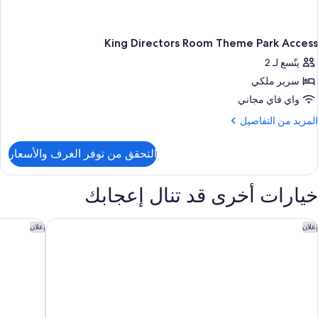
King Directors Room Theme Park Access
يتّسع لـ 2
سرير ملكي
واي فاي مجاني
لمزيد
المزيد من التفاصيل
ن
لتفاصيل
التحقق من توفر الغرف والأسعار
ن
Kin
Director
خيارات أخرى قد تنال إعجابك
Roo
Them
Par
صر الإمارات ماندارين أورينتال، أبو ظبي
جراند ميلي
إعلان
إعلان
Acces