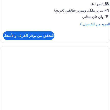
Vie
Artis
يتّسع لـ 4
(Them
Roo
Par
سرير ملكي‫‬ وسرير بطابقين (فردي)
Access
Wit
واي فاي مجاني
Kid
لمزيد
المزيد من التفاصيل
Bun
ن
Be
لتفاصيل
التحقق من توفر الغرف والأسعار
ن
(Them
Kin
Par
Artis
Access
Roo
Wit
Kid
Bun
Be
(Them
Par
Access