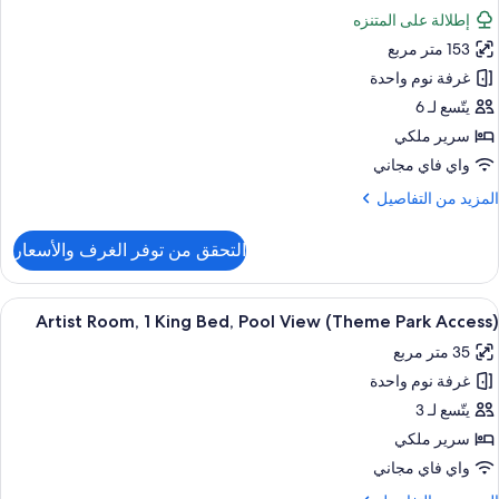
ميع
غرف
إطلالة على المتنزه
ور
تصلة
(Theme
153 متر مربع
ناح
Par
ستديو
غرفة نوم واحدة
Access
(Theme
يتّسع لـ 6
Par
سرير ملكي
Access
واي فاي مجاني
لمزيد
المزيد من التفاصيل
ن
لتفاصيل
التحقق من توفر الغرف والأسعار
ن
ناح
ستديو
ستعراض
إطلالة الغرفة
8
(Theme
Artist Room, 1 King Bed, Pool View (Theme Park Access)
ميع
Par
35 متر مربع
ور
Access
غرفة نوم واحدة
Artis
Room
يتّسع لـ 3
سرير ملكي
Kin
واي فاي مجاني
Bed