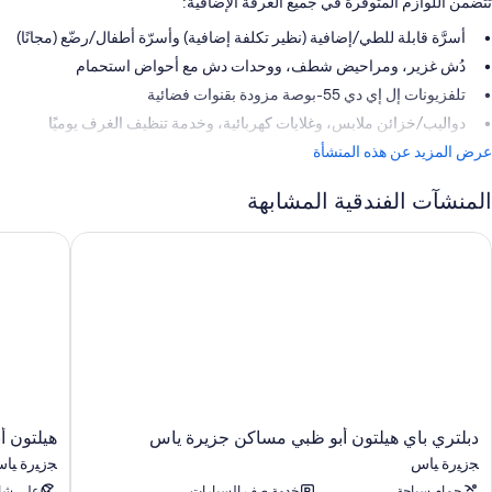
تتضمن اللوازم المتوفرة في جميع الغرفة الإضافية:
أسرَّة قابلة للطي/إضافية (نظير تكلفة إضافية) وأسرّة أطفال/رضّع (مجانًا)
دُش غزير، ومراحيض شطف، ووحدات دش مع أحواض استحمام
تلفزيونات إل إي دي 55-بوصة مزودة بقنوات فضائية
دواليب/خزائن ملابس، وغلايات كهربائية، وخدمة تنظيف الغرف يوميًا
عرض المزيد عن هذه المنشأة
المنشآت الفندقية المشابهة
بلتري باي هيلتون أبو ظبي مساكن جزيرة ياس
هيلتون أب
دبلتري
هيلتون
دبلتري باي هيلتون أبو ظبي مساكن جزيرة ياس
هيلتون أ
باي
أبو
ﺠﺯﻴﺭﺓ ﻴﺎﺱ
ﺠﺯﻴﺭﺓ ﻴﺎ
هيلتون
ظبي
حمام سباحة
خدمة صف السيارات
على ش