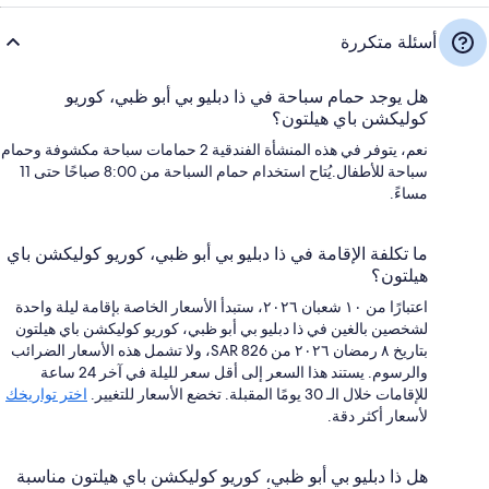
أسئلة متكررة
هل يوجد حمام سباحة في ذا دبليو بي أبو ظبي، كوريو
كوليكشن باي هيلتون؟
نعم، يتوفر في هذه المنشأة الفندقية 2 حمامات سباحة مكشوفة وحمام
سباحة للأطفال.يُتاح استخدام حمام السباحة من 8:00 صباحًا حتى 11
مساءً.
ما تكلفة الإقامة في ذا دبليو بي أبو ظبي، كوريو كوليكشن باي
هيلتون؟
اعتبارًا من ١٠ شعبان ٢٠٢٦، ستبدأ الأسعار الخاصة بإقامة ليلة واحدة
لشخصين بالغين في ذا دبليو بي أبو ظبي، كوريو كوليكشن باي هيلتون
بتاريخ ٨ رمضان ٢٠٢٦ من SAR 826، ولا تشمل هذه الأسعار الضرائب
والرسوم. يستند هذا السعر إلى أقل سعر لليلة في آخر 24 ساعة
للإقامات خلال الـ 30 يومًا المقبلة. تخضع الأسعار للتغيير.
اختر تواريخك
لأسعار أكثر دقة.
هل ذا دبليو بي أبو ظبي، كوريو كوليكشن باي هيلتون مناسبة