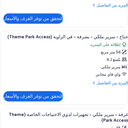
لكي
لمزيد
المزيد من التفاصيل
(Theme
ن
Par
لتفاصيل
التحقق من توفر الغرف والأسعار
ن
Access
رفة
يلوكس
ستعراض
ميني بار وخزنة داخل الغرفة ومكتب ومساح
11
جناح - سرير ملكي - بشرفة - في الزاوية (Theme Park Access)
ميع
رير
إطلالة على المتنزه
لكي
ور
(Theme
54 متر مربع
ناح
Par
يتّسع لـ 4
Access
رير
سرير ملكي
لكي
واي فاي مجاني
لمزيد
المزيد من التفاصيل
شرفة
ن
لتفاصيل
التحقق من توفر الغرف والأسعار
ن
ي
ناح
لزاوية
ستعراض
ميني بار وخزنة داخل الغرفة ومكتب ومساح
(Theme
5
رير
غرفة - سرير ملكي - تجهيزات لذوي الاحتياجات الخاصة (Theme
ميع
Par
لكي
Park Access)
ور
Access