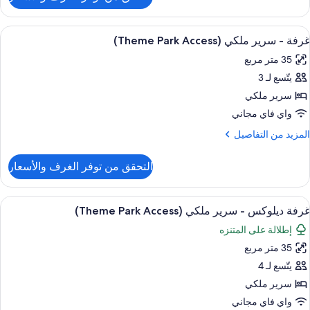
ن
Par
رفة
Access
ستعراض
تلفزيون إل إي دي بحجم 55-بوصة يعرض قنوات فضائية، تلفزيون
6
ريران
غرفة - سرير ملكي (Theme Park Access)
ميع
زدوجان
35 متر مربع
ور
(Theme
Par
يتّسع لـ 3
رفة
Access
سرير ملكي
رير
واي فاي مجاني
لكي
لمزيد
المزيد من التفاصيل
(Theme
ن
Par
لتفاصيل
التحقق من توفر الغرف والأسعار
ن
Access
رفة
ستعراض
منطقة المعيشة
11
رير
غرفة ديلوكس - سرير ملكي (Theme Park Access)
ميع
لكي
إطلالة على المتنزه
ور
(Theme
Par
35 متر مربع
رفة
Access
يلوكس
يتّسع لـ 4
سرير ملكي
رير
واي فاي مجاني