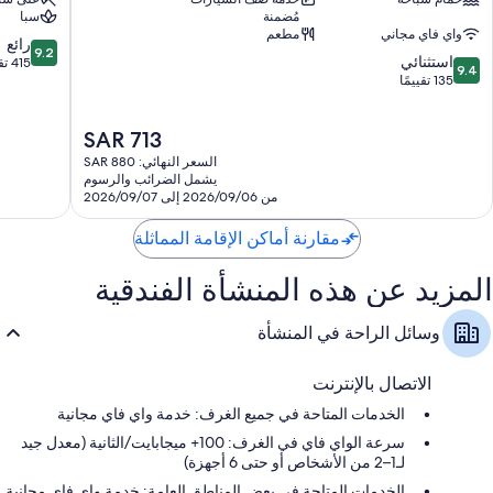
أبو
جزيرة
مُضمنة
سبا
ظبي
ياس
واي فاي مجاني
مطعم
مساكن
ﺠﺯﻴﺭﺓ
9.2
رائع
9.2
9.4
جزيرة
استثنائي
ﻴﺎﺱ
من
415 تقييمًا
9.4
من
ياس
135 تقييمًا
10،
10،
ﺠﺯﻴﺭﺓ
رائع،
استثنائي،
ﻴﺎﺱ
415
السعر
SAR 713
135
تقييمًا
الحالي
تقييمًا
السعر النهائي: SAR 880
هو
يشمل الضرائب والرسوم
SAR
من 2026/09/06 إلى 2026/09/07
713
مقارنة أماكن الإقامة المماثلة
المزيد عن هذه المنشأة الفندقية
وسائل الراحة في المنشأة
الاتصال بالإنترنت
الخدمات المتاحة في جميع الغرف: خدمة واي فاي مجانية
سرعة الواي فاي في الغرف: 100+ ميجابايت/الثانية (معدل جيد
لـ1–2 من الأشخاص أو حتى 6 أجهزة)
الخدمات المتاحة في بعض المناطق العامة: خدمة واي فاي مجانية