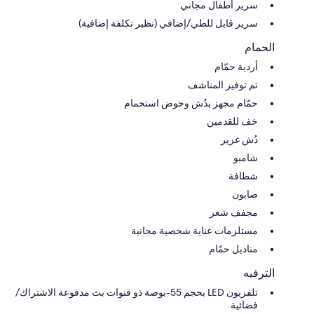
سرير أطفال مجاني
سرير قابل للطي/إضافي (نظير تكلفة إضافية)
الحمام
أردية حمّام
تم توفير المناشف
حمّام مجهز بدُش وحوض استحمام
خف للقدمين
دُش غزير
شامبو
شطافة
صابون
مجفف شعر
مستلزمات عناية شخصية مجانية
مناديل حمّام
الترفيه
تلفزيون LED بحجم 55-بوصة ذو قنوات بث مدفوعة الاشتراك/
فضائية