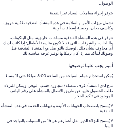
الوصول.
يتوفر إجراء معاملات السداد غير النقدية
تشمل ميزات الأمن والسلامة في هذه المنشأة الفندقية طفّاية حريق،
وكاشف دخان، وحقيبة إسعافات أولية
تتوفر في هذه المنشأة الفندقية مساحات خارجية، مثل البلكونات،
والباحات، والشرفات، التي قد لا تكون مناسبة للأطفال؛ إذا كانت لديك
أي مخاوف بشأن ذلك، نُوصيك بالتواصل مع المنشأة الفندقية قبل
وصولك للتأكد مما إذا كان بإمكانها توفير غرفة مناسبة لك
أمور يجب علينا توضيحها
يُمكن استخدام حمام السباحة من الساعة 8:00 صباحًا حتى 11 مساءً.
تتاح لدى المنشأة غرف متصلة/متجاورة حسب التوفر، ويمكن للنزلاء
طلب الحصول عليها عن طريق الاتصال بالمنشأة على رقم الهاتف
الموجود في تأكيد الحجز.
لا يُسمح باصطحاب الحيوانات الأليفة وحيوانات الخدمة في هذه المنشأة
الفندقية
لا يُسمح للنزلاء الذين تقل أعمارهم عن 16 من السنوات بالتواجد في
السبا