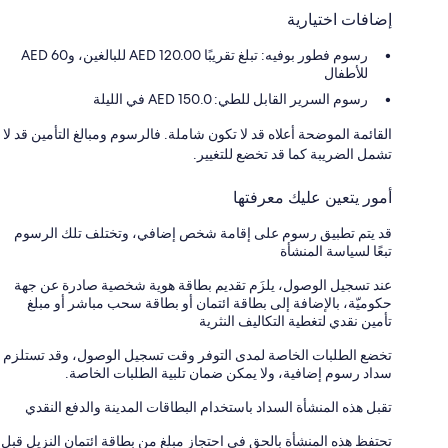
إضافات اختيارية
رسوم فطور بوفيه: تبلغ تقريبًا AED 120.00 للبالغين، وAED 60
للأطفال
رسوم السرير القابل للطي: 150.0 AED في الليلة
القائمة الموضحة أعلاه قد لا تكون شاملة. فالرسوم ومبالغ التأمين قد لا
تشمل الضريبة كما قد تخضع للتغيير.
أمور يتعين عليك معرفتها
قد يتم تطبيق رسوم على إقامة شخص إضافي، وتختلف تلك الرسوم
تبعًا لسياسة المنشأة
عند تسجيل الوصول، يلزَم تقديم بطاقة هوية شخصية صادرة عن جهة
حكوميّة، بالإضافة إلى بطاقة ائتمان أو بطاقة سحب مباشر أو مبلغ
تأمين نقدي لتغطية التكاليف النثرية
تخضع الطلبات الخاصة لمدى التوفر وقت تسجيل الوصول، وقد تستلزم
سداد رسوم إضافية، ولا يمكن ضمان تلبية الطلبات الخاصة.
تقبل هذه المنشأة السداد باستخدام البطاقات المدينة والدفع النقدي
تحتفظ هذه المنشأة بالحق في احتجاز مبلغ من بطاقة ائتمان النزيل قبل