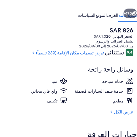
وريو
ابق
التالي
وليكشن
170+
نظرة عامة
الغرف
الموقع
السياسات
اي
السعر
SAR 826
يلتون
الحالي
السعر النهائي: SAR 1,020
هو
يشمل الضرائب والرسوم
SAR
من 2026/09/08 إلى 2026/09/09
826
التقييمات
استثنائي
9.4
عرض تقييمات مكان الإقامة (239 تقييماً)
9.4 من 10
وسائل راحة رائجة
الردهة
حمام سباحة
سبا
خدمة صف السيارات مُضمنة
واي فاي مجاني
مطعم
تكييف
عرض الكل
خيارات الغرفة