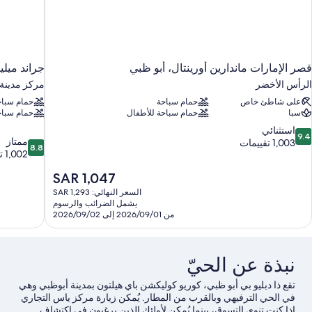
قصر الإمارات ماندارين أورينتال، أبو ظبي
جراند ميلي
الرأس الأخضر
مركز مدينة 
على شاطئ خاص
حمام سباحة
حمام سباح
سبا
حمام سباحة للأطفال
حمام سباح
9.
استثنائي
9.4
8.8
ممتاز
ن
1,003 تقييمات
8.8
من
1,002 تقييم
10،
10،
ستثنائي،
السعر
SAR 1,047
ممتاز،
1,00
الحالي
1,002
قييمات
السعر النهائي: SAR 1,293
هو
تقييم
يشمل الضرائب والرسوم
SAR
من 2026/09/01 إلى 2026/09/02
1,047
نبذة عن الحيّ
تقع ذا دبليو بي أبو ظبي، كوريو كوليكشن باي هيلتون بمدينة أبوظبي وهي
في الحي الترفيهي وبالقرب من المطار. يُمكن زيارة مركز ياس التجاري
إذا كنت تنوي التسوق، بينما يُمكن لأولئك الذين يرغبون في اكتشاف