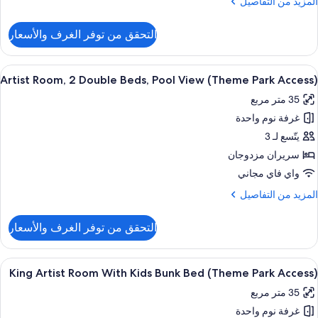
لمزيد
المزيد من التفاصيل
Poo
ن
Vie
لتفاصيل
التحقق من توفر الغرف والأسعار
ن
(Them
Artis
Par
Room
ستعراض
تلفزيون إل إي دي بحجم 55-بوصة يعرض قنوات فضائية، تلفزيون
Access
8
Artist Room, 2 Double Beds, Pool View (Theme Park Access)
ميع
Kin
35 متر مربع
Bed
ور
Poo
غرفة نوم واحدة
Artis
Vie
Room
يتّسع لـ 3
(Them
Par
سريران مزدوجان
Access
Doubl
واي فاي مجاني
Beds
لمزيد
المزيد من التفاصيل
Poo
ن
Vie
لتفاصيل
التحقق من توفر الغرف والأسعار
ن
(Them
Artis
Par
Room
ستعراض
ميني بار وخزنة داخل الغرفة ومكتب ومساح
Access
9
King Artist Room With Kids Bunk Bed (Theme Park Access)
ميع
Doubl
35 متر مربع
ور
Beds
Poo
غرفة نوم واحدة
Kin