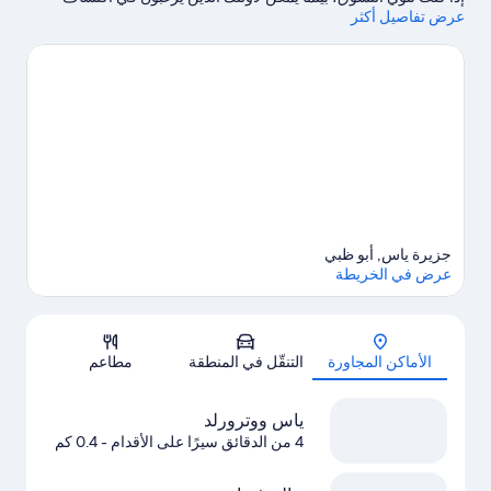
عرض تفاصيل أكثر
مناطق الجذب الشهيرة في المنطقة زيارة ياس ووترورلد والمدينة
الترفيهية عالم وورنر براذرز أبوظبي.هل تصطحب أطفال معك في
السفر؟ استمتع بقضاء بعض الوقت في عالم فيراري، أو شاهد حدثًا أو
مبارة في حلبة مرسى ياس.
تفضل بزيارة أدلتنا للسفر إلى أبوظبي
جزيرة ياس, أبو ظبي
عرض في الخريطة
الخريطة
الأماكن المجاورة
التنقّل في المنطقة
مطاعم
ياس ووترورلد
4 من الدقائق سيرًا على الأقدام
- 0.4 كم